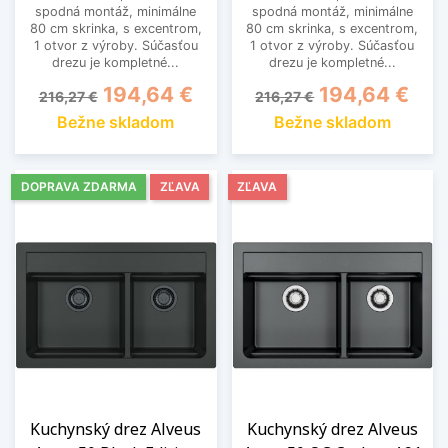
spodná montáž, minimálne
spodná montáž, minimálne
80 cm skrinka, s excentrom,
80 cm skrinka, s excentrom,
1 otvor z výroby. Súčasťou
1 otvor z výroby. Súčasťou
drezu je kompletné...
drezu je kompletné...
Základná cena
Cena
Základná cena
Cena
194,64 €
194,64 €
216,27 €
216,27 €
Bežne skladom
Bežne skladom
DOPRAVA ZDARMA
ZĽAVA
ZĽAVA
Kuchynský drez Alveus
Kuchynský drez Alveus