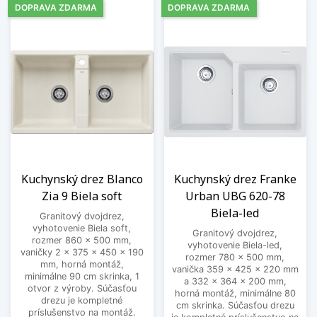
DOPRAVA ZDARMA
DOPRAVA ZDARMA
Kuchynský drez Blanco
Kuchynský drez Franke
Zia 9 Biela soft
Urban UBG 620-78
Biela-led
Granitový dvojdrez,
vyhotovenie Biela soft,
Granitový dvojdrez,
rozmer 860 x 500 mm,
vyhotovenie Biela-led,
vaničky 2 x 375 x 450 x 190
rozmer 780 x 500 mm,
mm, horná montáž,
vanička 359 x 425 x 220 mm
minimálne 90 cm skrinka, 1
a 332 x 364 x 200 mm,
otvor z výroby. Súčasťou
horná montáž, minimálne 80
drezu je kompletné
cm skrinka. Súčasťou drezu
príslušenstvo na montáž.