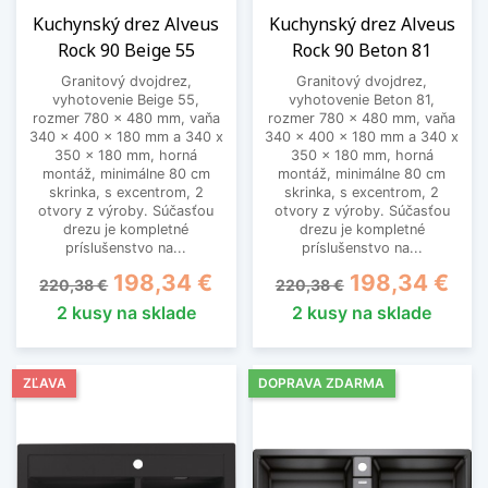
Kuchynský drez Alveus
Kuchynský drez Alveus
Rock 90 Beige 55
Rock 90 Beton 81
Granitový dvojdrez,
Granitový dvojdrez,
vyhotovenie Beige 55,
vyhotovenie Beton 81,
rozmer 780 x 480 mm, vaňa
rozmer 780 x 480 mm, vaňa
340 x 400 x 180 mm a 340 x
340 x 400 x 180 mm a 340 x
350 x 180 mm, horná
350 x 180 mm, horná
montáž, minimálne 80 cm
montáž, minimálne 80 cm
skrinka, s excentrom, 2
skrinka, s excentrom, 2
otvory z výroby. Súčasťou
otvory z výroby. Súčasťou
drezu je kompletné
drezu je kompletné
príslušenstvo na...
príslušenstvo na...
Základná cena
Cena
Základná cena
Cena
198,34 €
198,34 €
220,38 €
220,38 €
2 kusy na sklade
2 kusy na sklade
ZĽAVA
DOPRAVA ZDARMA