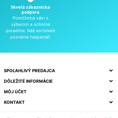
Skvelá zákaznícka
podpora
Pomôžeme vám s
výberom a ochotne
poradíme. Náš sortiment
poznáme naspamäť.
SPOĽAHLIVÝ PREDAJCA
DÔLEŽITÉ INFORMÁCIE
MÔJ ÚČET
KONTAKT