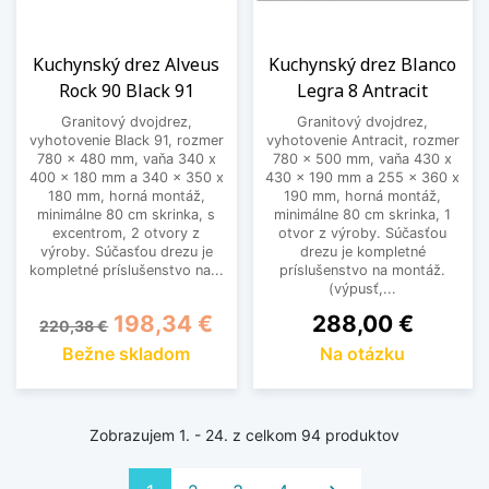
Kuchynský drez Alveus
Kuchynský drez Blanco
Rock 90 Black 91
Legra 8 Antracit
Granitový dvojdrez,
Granitový dvojdrez,
vyhotovenie Black 91, rozmer
vyhotovenie Antracit, rozmer
780 x 480 mm, vaňa 340 x
780 x 500 mm, vaňa 430 x
400 x 180 mm a 340 x 350 x
430 x 190 mm a 255 x 360 x
180 mm, horná montáž,
190 mm, horná montáž,
minimálne 80 cm skrinka, s
minimálne 80 cm skrinka, 1
excentrom, 2 otvory z
otvor z výroby. Súčasťou
výroby. Súčasťou drezu je
drezu je kompletné
kompletné príslušenstvo na...
príslušenstvo na montáž.
(výpusť,...
Základná cena
Cena
Cena
198,34 €
288,00 €
220,38 €
Bežne skladom
Na otázku
Zobrazujem 1. - 24. z celkom 94 produktov