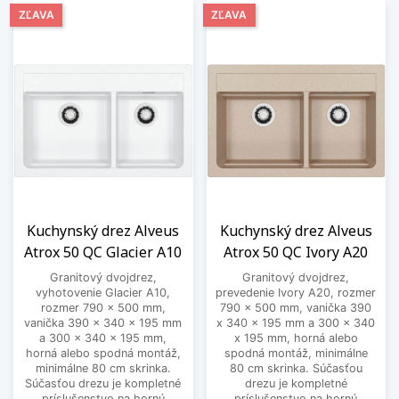
ZĽAVA
ZĽAVA
Kuchynský drez Alveus
Kuchynský drez Alveus
Atrox 50 QC Glacier A10
Atrox 50 QC Ivory A20
Granitový dvojdrez,
Granitový dvojdrez,
vyhotovenie Glacier A10,
prevedenie Ivory A20, rozmer
rozmer 790 x 500 mm,
790 x 500 mm, vanička 390
vanička 390 x 340 x 195 mm
x 340 x 195 mm a 300 x 340
a 300 x 340 x 195 mm,
x 195 mm, horná alebo
horná alebo spodná montáž,
spodná montáž, minimálne
minimálne 80 cm skrinka.
80 cm skrinka. Súčasťou
Súčasťou drezu je kompletné
drezu je kompletné
príslušenstvo na hornú
príslušenstvo na hornú