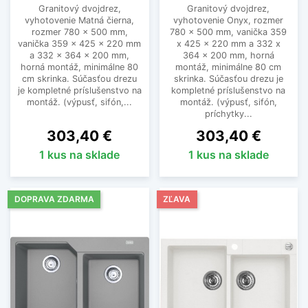
Granitový dvojdrez,
Granitový dvojdrez,
vyhotovenie Matná čierna,
vyhotovenie Onyx, rozmer
rozmer 780 x 500 mm,
780 x 500 mm, vanička 359
vanička 359 x 425 x 220 mm
x 425 x 220 mm a 332 x
a 332 x 364 x 200 mm,
364 x 200 mm, horná
horná montáž, minimálne 80
montáž, minimálne 80 cm
cm skrinka. Súčasťou drezu
skrinka. Súčasťou drezu je
je kompletné príslušenstvo na
kompletné príslušenstvo na
montáž. (výpusť, sifón,...
montáž. (výpusť, sifón,
príchytky...
Cena
Cena
303,40 €
303,40 €
1 kus na sklade
1 kus na sklade
DOPRAVA ZDARMA
ZĽAVA