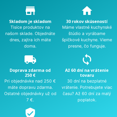
Proč nakupovat u nás?
store_mall_directory
home
Skladom je skladom
30 rokov skúseností
Tisíce produktov na
Máme vlastné kuchynské
našom sklade. Objednáte
štúdio a vyrábame
dnes, zajtra ich máte
špičkové kuchyne. Vieme
doma.
presne, čo funguje.
local_shipping
sync
Doprava zdarma od
Až 60 dní na vrátenie
250 €
tovaru
Pri objednávke nad 250 €
30 dní na bezplatné
máte dopravu zdarma.
vrátenie. Potrebujete viac
Ostatné objednávky už od
času? Až 60 dní za malý
7 €.
poplatok.
verified_user