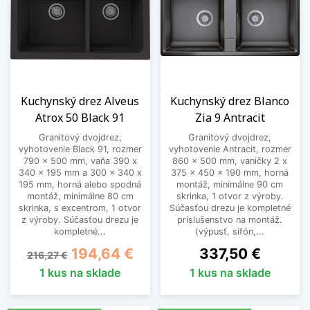
Kuchynský drez Alveus
Kuchynský drez Blanco
Atrox 50 Black 91
Zia 9 Antracit
Granitový dvojdrez,
Granitový dvojdrez,
vyhotovenie Black 91, rozmer
vyhotovenie Antracit, rozmer
790 x 500 mm, vaňa 390 x
860 x 500 mm, vaničky 2 x
340 x 195 mm a 300 x 340 x
375 x 450 x 190 mm, horná
195 mm, horná alebo spodná
montáž, minimálne 90 cm
montáž, minimálne 80 cm
skrinka, 1 otvor z výroby.
skrinka, s excentrom, 1 otvor
Súčasťou drezu je kompletné
z výroby. Súčasťou drezu je
príslušenstvo na montáž.
kompletné...
(výpusť, sifón,...
Základná cena
Cena
Cena
194,64 €
337,50 €
216,27 €
1 kus na sklade
1 kus na sklade