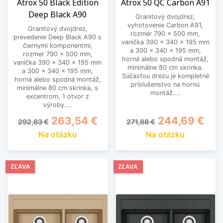
Atrox 50 Black Edition
Atrox 50 QC Carbon A91
Deep Black A90
Granitový dvojdrez,
vyhotovenie Carbon A91,
Granitový dvojdrez,
rozmer 790 x 500 mm,
prevedenie Deep Black A90 s
vanička 390 x 340 x 195 mm
čiernymi komponentmi,
a 300 x 340 x 195 mm,
rozmer 790 x 500 mm,
horná alebo spodná montáž,
vanička 390 x 340 x 195 mm
minimálne 80 cm skrinka.
a 300 x 340 x 195 mm,
Súčasťou drezu je kompletné
horná alebo spodná montáž,
príslušenstvo na hornú
minimálne 80 cm skrinka, s
montáž....
excentrom, 1 otvor z
výroby....
Základná cena
Cena
Základná cena
Cena
263,54 €
244,69 €
292,83 €
271,88 €
Na otázku
Na otázku
ZĽAVA
ZĽAVA