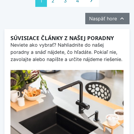
Ďalej
1
2
3
4


Naspäť hore
SÚVISIACE ČLÁNKY Z NAŠEJ PORADNY
Neviete ako vybrať? Nahliadnite do našej
poradny a snáď nájdete, čo hľadáte. Pokiaľ nie,
zavolajte alebo napíšte a určite nájdeme riešenie.