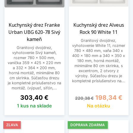
Kuchynský drez Franke
Kuchynský drez Alveus
Urban UBG 620-78 Sivý
Rock 90 White 11
kameň
Granitový dvojdrez,
vyhotovenie White 11, rozmer
Granitový dvojdrez,
780 x 480 mm, vaňa 340 x
vyhotovenie Sivý kameň,
400 x 180 mm a 340 x 350 x
rozmer 780 x 500 mm,
180 mm, horná montáž,
vanička 359 x 425 x 220 mm
minimálne 80 cm skrinka, s
a 332 x 364 x 200 mm,
excentrom, 2 otvory z
horná montáž, minimálne 80
výroby. Súčasťou drezu je
cm skrinka. Súčasťou drezu
kompletné príslušenstvo na...
je kompletné príslušenstvo na
montáž. (výpusť, sifón,...
Cena
Základná cena
Cena
303,40 €
198,34 €
220,38 €
1 kus na sklade
Na otázku
ZĽAVA
DOPRAVA ZDARMA