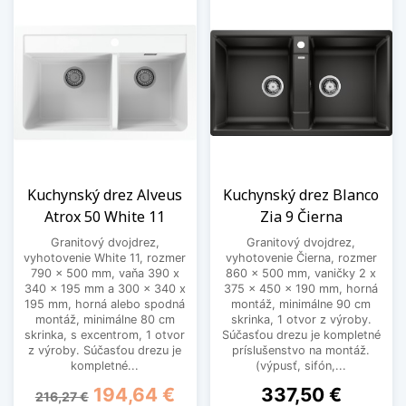
Kuchynský drez Alveus
Kuchynský drez Blanco
Atrox 50 White 11
Zia 9 Čierna
Granitový dvojdrez,
Granitový dvojdrez,
vyhotovenie White 11, rozmer
vyhotovenie Čierna, rozmer
790 x 500 mm, vaňa 390 x
860 x 500 mm, vaničky 2 x
340 x 195 mm a 300 x 340 x
375 x 450 x 190 mm, horná
195 mm, horná alebo spodná
montáž, minimálne 90 cm
montáž, minimálne 80 cm
skrinka, 1 otvor z výroby.
skrinka, s excentrom, 1 otvor
Súčasťou drezu je kompletné
z výroby. Súčasťou drezu je
príslušenstvo na montáž.
kompletné...
(výpusť, sifón,...
Základná cena
Cena
Cena
194,64 €
337,50 €
216,27 €