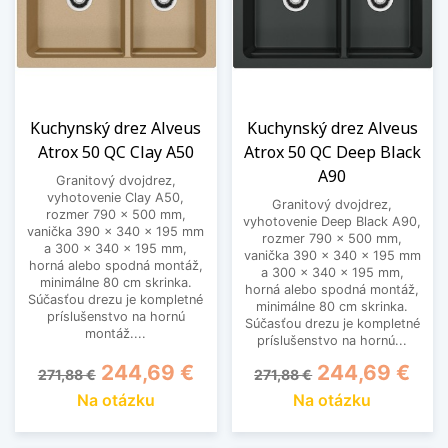
Kuchynský drez Alveus
Kuchynský drez Alveus
Atrox 50 QC Clay A50
Atrox 50 QC Deep Black
A90
Granitový dvojdrez,
vyhotovenie Clay A50,
Granitový dvojdrez,
rozmer 790 x 500 mm,
vyhotovenie Deep Black A90,
vanička 390 x 340 x 195 mm
rozmer 790 x 500 mm,
a 300 x 340 x 195 mm,
vanička 390 x 340 x 195 mm
horná alebo spodná montáž,
a 300 x 340 x 195 mm,
minimálne 80 cm skrinka.
horná alebo spodná montáž,
Súčasťou drezu je kompletné
minimálne 80 cm skrinka.
príslušenstvo na hornú
Súčasťou drezu je kompletné
montáž....
príslušenstvo na hornú...
Základná cena
Cena
Základná cena
Cena
244,69 €
244,69 €
271,88 €
271,88 €
Na otázku
Na otázku