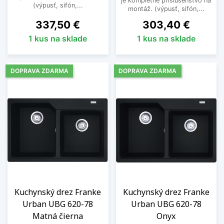
je kompletné príslušenstvo na
(výpusť, sifón,...
montáž. (výpusť, sifón,...
Cena
Cena
337,50 €
303,40 €
1 kus na sklade
1 kus na sklade
DOPRAVA ZDARMA
DOPRAVA ZDARMA
Kuchynský drez Franke
Kuchynský drez Franke
Urban UBG 620-78
Urban UBG 620-78
Matná čierna
Onyx