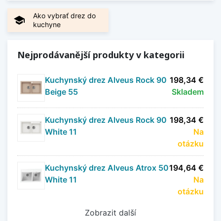
Ako vybrať drez do
school
kuchyne
Nejprodávanější produkty v kategorii
Kuchynský drez Alveus Rock 90
198,34 €
Beige 55
Skladem
Kuchynský drez Alveus Rock 90
198,34 €
White 11
Na
otázku
Kuchynský drez Alveus Atrox 50
194,64 €
White 11
Na
otázku
Zobrazit další