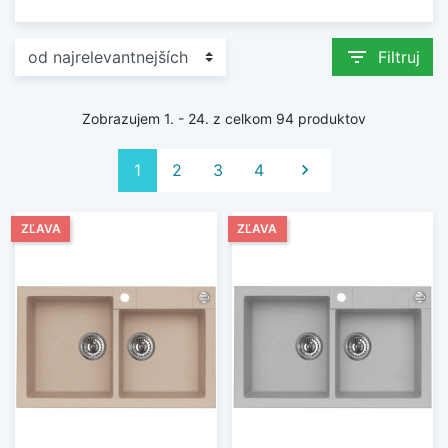
filter_list
Filtruj
Zobrazujem 1. - 24. z celkom 94 produktov
Ďalej
1
2
3
4

ZĽAVA
ZĽAVA