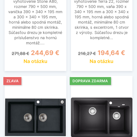
vyhotovenie Stone A80,
vyhotovenie Terra 22, rozmer
rozmer 790 x 500 mm,
790 x 500 mm, vaňa 390 x
vanička 390 x 340 x 195 mm
340 x 195 mm a 300 x 340 x
a 300 x 340 x 195 mm,
195 mm, horná alebo spodná
horná alebo spodná montáž,
montáž, minimálne 80 cm
minimálne 80 cm skrinka.
skrinka, s excentrom, 1 otvor
Súčasťou drezu je kompletné
z výroby. Súčasťou drezu je
príslušenstvo na hornú
kompletné...
montáž....
Základná cena
Cena
Základná cena
Cena
244,69 €
194,64 €
271,88 €
216,27 €
Na otázku
Na otázku
ZĽAVA
DOPRAVA ZDARMA