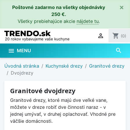
×
Poštovné zadarmo na všetky objednávky
250 €.
Všetky prebiehajúce akcie
nájdete tu
.

shopping_cart
(0)
20 rokov vybavujeme vaše kuchyne
search

MENU
Úvodná stránka
Kuchynské drezy
Granitové drezy
Dvojdrezy
Granitové dvojdrezy
Granitové drezy, ktoré majú dve veľké vane,
môžete v dreze robiť dve činnosti naraz - v
jednej umývať, v druhej oplachovať. Vhodné pre
väčšie domácnosti.