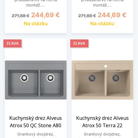
montáž....
montáž....
Základná cena
Cena
Základná cena
Cena
244,69 €
244,69 €
271,88 €
271,88 €
Na otázku
Na otázku
ZĽAVA
ZĽAVA
Kuchynský drez Alveus
Kuchynský drez Alveus
Atrox 50 QC Stone A80
Atrox 50 Terra 22
Granitový dvojdrez,
Granitový dvojdrez,