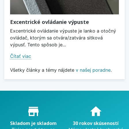
Excentrické ovládanie výpuste
Excentrické ovládanie výpuste je lanko a otočný
ovládač, ktorým sa otvára/zatvára sitková
výpusť. Tento spôsob je...
Čítať viac
Všetky články a témy nájdete
v našej poradne
.
Proč nakupovat u nás?
store_mall_directory
home
Skladom je skladom
30 rokov skúseností