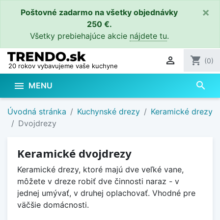
×
Poštovné zadarmo na všetky objednávky
250 €.
Všetky prebiehajúce akcie
nájdete tu
.

shopping_cart
(0)
20 rokov vybavujeme vaše kuchyne
search

MENU
Úvodná stránka
Kuchynské drezy
Keramické drezy
Dvojdrezy
Keramické dvojdrezy
Keramické drezy, ktoré majú dve veľké vane,
môžete v dreze robiť dve činnosti naraz - v
jednej umývať, v druhej oplachovať. Vhodné pre
väčšie domácnosti.