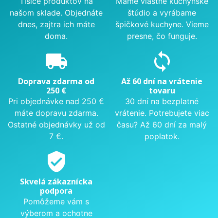
Tisíce produktov na
Máme vlastné kuchynské
našom sklade. Objednáte
štúdio a vyrábame
dnes, zajtra ich máte
špičkové kuchyne. Vieme
doma.
presne, čo funguje.
local_shipping
sync
Doprava zdarma od
Až 60 dní na vrátenie
250 €
tovaru
Pri objednávke nad 250 €
30 dní na bezplatné
máte dopravu zdarma.
vrátenie. Potrebujete viac
Ostatné objednávky už od
času? Až 60 dní za malý
7 €.
poplatok.
verified_user
Skvelá zákaznícka
podpora
Pomôžeme vám s
výberom a ochotne