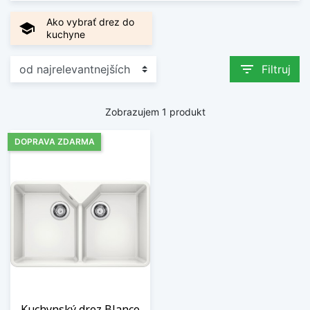
Ako vybrať drez do
school
kuchyne
filter_list
Filtruj
Zobrazujem 1 produkt
DOPRAVA ZDARMA
Kuchynský drez Blanco