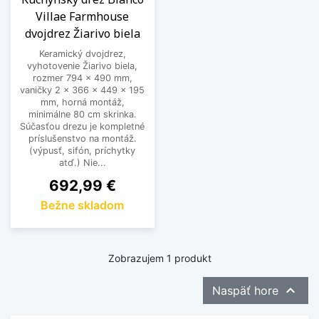
Villae Farmhouse
dvojdrez Žiarivo biela
Keramický dvojdrez,
vyhotovenie Žiarivo biela,
rozmer 794 x 490 mm,
vaničky 2 x 366 x 449 x 195
mm, horná montáž,
minimálne 80 cm skrinka.
Súčasťou drezu je kompletné
príslušenstvo na montáž.
(výpusť, sifón, príchytky
atď.) Nie...
Cena
692,99 €
Bežne skladom
Zobrazujem 1 produkt

Naspäť hore