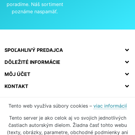
poradíme. Náš sortiment
poznáme naspamäť.
SPOĽAHLIVÝ PREDAJCA
DÔLEŽITÉ INFORMÁCIE
MÔJ ÚČET
KONTAKT
Tento web využíva súbory cookies –
viac informácií
Tento server je ako celok aj vo svojich jednotlivých
častiach autorským dielom. Žiadna časť tohto webu
(texty, obrázky, parametre, obchodné podmienky ani