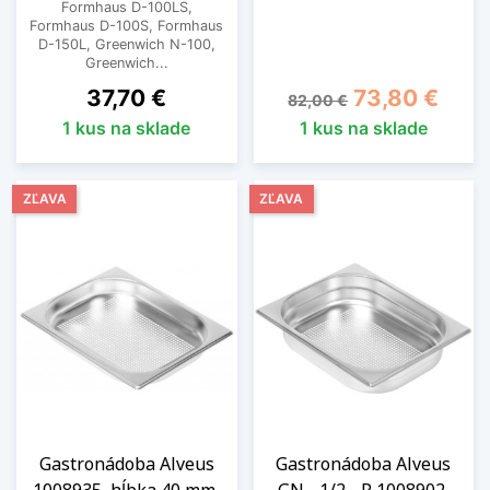
Formhaus D-100LS,
Formhaus D-100S, Formhaus
D-150L, Greenwich N-100,
Greenwich...
Cena
Základná cena
Cena
37,70 €
73,80 €
82,00 €
1 kus na sklade
1 kus na sklade
ZĽAVA
ZĽAVA
Gastronádoba Alveus
Gastronádoba Alveus
1008935, hĺbka 40 mm,
GN - 1/2 - P 1008902,