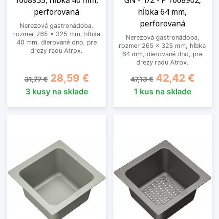
perforovaná
hĺbka 64 mm,
perforovaná
Nerezová gastronádoba,
rozmer 265 x 325 mm, hĺbka
Nerezová gastronádoba,
40 mm, dierované dno, pre
rozmer 265 x 325 mm, hĺbka
drezy radu Atrox.
64 mm, dierované dno, pre
drezy radu Atrox.
Základná cena
Cena
Základná cena
Cena
28,59 €
42,42 €
31,77 €
47,13 €
3 kusy na sklade
1 kus na sklade