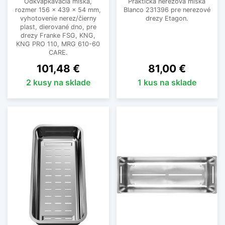
Odkvapkávacia miska,
Praktická nerezová miska
rozmer 156 x 439 x 54 mm,
Blanco 231396 pre nerezové
vyhotovenie nerez/čierny
drezy Etagon.
plast, dierované dno, pre
drezy Franke FSG, KNG,
KNG PRO 110, MRG 610-60
CARE.
Cena
Cena
101,48 €
81,00 €
2 kusy na sklade
1 kus na sklade