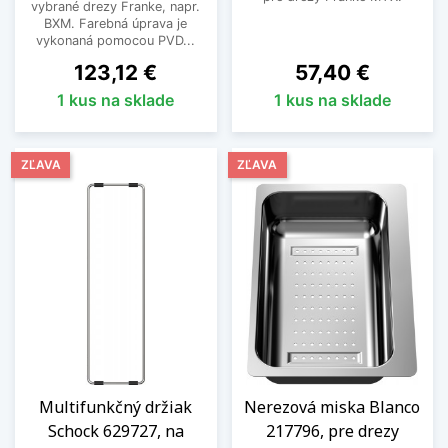
vybrané drezy Franke, napr.
BXM. Farebná úprava je
vykonaná pomocou PVD...
Cena
Cena
123,12 €
57,40 €
1 kus na sklade
1 kus na sklade
ZĽAVA
ZĽAVA
Multifunkčný držiak
Nerezová miska Blanco
Schock 629727, na
217796, pre drezy