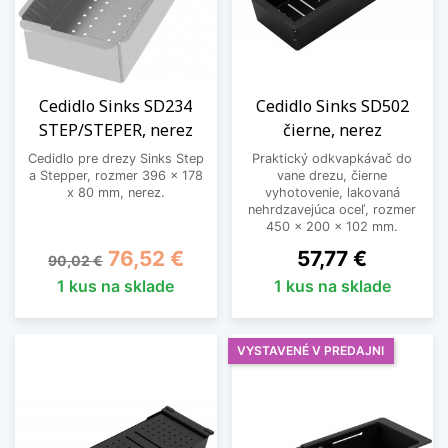
Cedidlo Sinks SD234
Cedidlo Sinks SD502
STEP/STEPER, nerez
čierne, nerez
Cedidlo pre drezy Sinks Step
Praktický odkvapkávač do
a Stepper, rozmer 396 x 178
vane drezu, čierne
x 80 mm, nerez.
vyhotovenie, lakovaná
nehrdzavejúca oceľ, rozmer
450 x 200 x 102 mm.
Základná cena
Cena
Cena
76,52 €
57,77 €
90,02 €
1 kus na sklade
1 kus na sklade
VYSTAVENÉ V PREDAJNI