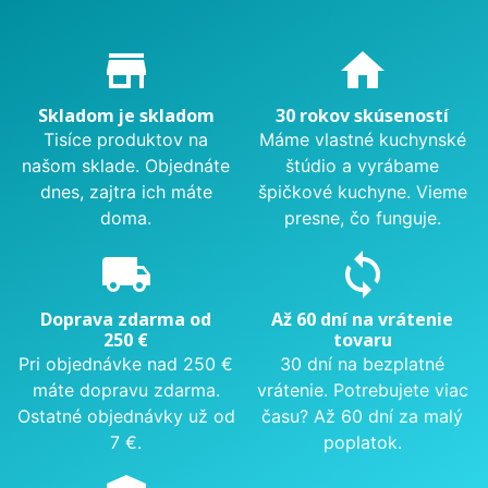
Proč nakupovat u nás?
store_mall_directory
home
Skladom je skladom
30 rokov skúseností
Tisíce produktov na
Máme vlastné kuchynské
našom sklade. Objednáte
štúdio a vyrábame
dnes, zajtra ich máte
špičkové kuchyne. Vieme
doma.
presne, čo funguje.
local_shipping
sync
Doprava zdarma od
Až 60 dní na vrátenie
250 €
tovaru
Pri objednávke nad 250 €
30 dní na bezplatné
máte dopravu zdarma.
vrátenie. Potrebujete viac
Ostatné objednávky už od
času? Až 60 dní za malý
7 €.
poplatok.