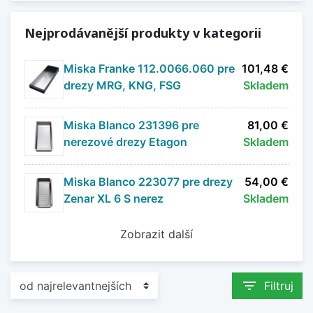
Nejprodávanější produkty v kategorii
Miska Franke 112.0066.060 pre
101,48 €
drezy MRG, KNG, FSG
Skladem
Miska Blanco 231396 pre
81,00 €
nerezové drezy Etagon
Skladem
Miska Blanco 223077 pre drezy
54,00 €
Zenar XL 6 S nerez
Skladem
Zobrazit další
filter_list
Filtruj