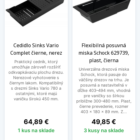
Cedidlo Sinks Vario
Flexibilná posuvná
Complet čierne, nerez
miska Schock 629739,
plast, čierna
Praktický cedník, ktorý
umožňuje zároveň rozšíriť
Univerzálna drezová miska
odkvapkávaciu plochu drezu.
Schock, ktorá pasuje do
Nerezové vyhotovenie s
väčšiny drezov na trhu. Je
čiernym lakom. Kompatibilný
posuvná a nastaviteľná v
s drezmi Sinks Vario 780 a
dĺžke 403–494 mm, vhodná
ostatnými, ktoré majú
pre vaničky so šírkou
vaničku širokú 450 mm.
približne 300–480 mm. Plast,
čierne prevedenie, rozmer
403 x 180 x 89 mm. Z...
Cena
Cena
64,89 €
49,85 €
1 kus na sklade
3 kusy na sklade