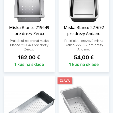
Miska Blanco 219649
Miska Blanco 227692
pre drezy Zerox
pre drezy Andano
Praktická nerezová miska
Praktická nerezová miska
Blanco 219649 pre drezy
Blanco 227692 pre drezy
Zerox.
Andano.
Cena
Cena
162,00 €
54,00 €
1 kus na sklade
1 kus na sklade
ZĽAVA