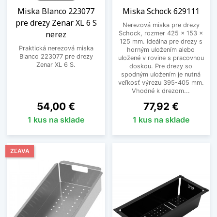
Miska Blanco 223077
Miska Schock 629111
pre drezy Zenar XL 6 S
Nerezová miska pre drezy
nerez
Schock, rozmer 425 × 153 ×
125 mm. Ideálna pre drezy s
Praktická nerezová miska
horným uložením alebo
Blanco 223077 pre drezy
uložené v rovine s pracovnou
Zenar XL 6 S.
doskou. Pre drezy so
spodným uložením je nutná
veľkosť výrezu 395-405 mm.
Vhodné k drezom...
Cena
Cena
54,00 €
77,92 €
1 kus na sklade
1 kus na sklade
ZĽAVA