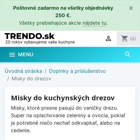
×
Poštovné zadarmo na všetky objednávky
250 €.
Všetky prebiehajúce akcie
nájdete tu
.

shopping_cart
(0)
20 rokov vybavujeme vaše kuchyne
search

MENU
Úvodná stránka
Doplnky a príslušenstvo
Misky do drezov
Misky do kuchynských drezov
Misky, ktoré presne pasujú do vaničky drezu.
Super na oplachovanie zeleniny a ovocia, pokiaľ
je potrebné niečo nechať odkvapkať, alebo na
cedenie.