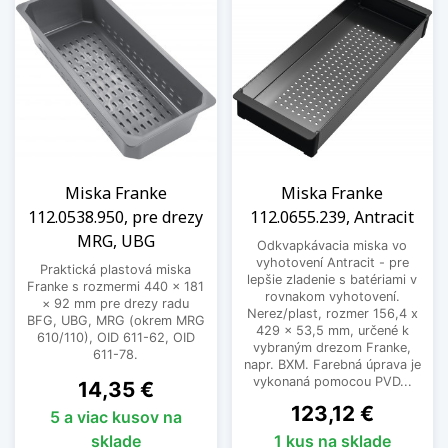
Miska Franke
Miska Franke
112.0538.950, pre drezy
112.0655.239, Antracit
MRG, UBG
Odkvapkávacia miska vo
vyhotovení Antracit - pre
Praktická plastová miska
lepšie zladenie s batériami v
Franke s rozmermi 440 × 181
rovnakom vyhotovení.
× 92 mm pre drezy radu
Nerez/plast, rozmer 156,4 x
BFG, UBG, MRG (okrem MRG
429 x 53,5 mm, určené k
610/110), OID 611-62, OID
vybraným drezom Franke,
611-78.
napr. BXM. Farebná úprava je
vykonaná pomocou PVD...
Cena
14,35 €
Cena
123,12 €
5 a viac kusov na
sklade
1 kus na sklade