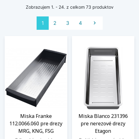
Zobrazujem 1. - 24. z celkom 73 produktov
Ďalej
1
2
3
4

Miska Franke
Miska Blanco 231396
112.0066.060 pre drezy
pre nerezové drezy
MRG, KNG, FSG
Etagon