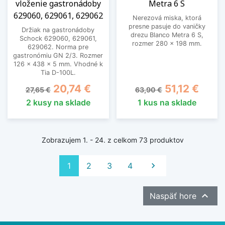
vloženie gastronádoby
Metra 6 S
629060, 629061, 629062
Nerezová miska, ktorá
presne pasuje do vaničky
Držiak na gastronádoby
drezu Blanco Metra 6 S,
Schock 629060, 629061,
rozmer 280 x 198 mm.
629062. Norma pre
gastronómiu GN 2/3. Rozmer
126 x 438 x 5 mm. Vhodné k
Tia D-100L.
Základná cena
Cena
Základná cena
Cena
20,74 €
51,12 €
27,65 €
63,90 €
2 kusy na sklade
1 kus na sklade
Zobrazujem 1. - 24. z celkom 73 produktov
Ďalej
1
2
3
4


Naspäť hore