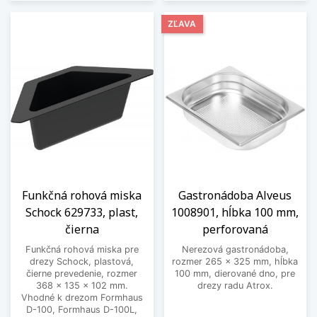
ZĽAVA
Funkčná rohová miska
Gastronádoba Alveus
Schock 629733, plast,
1008901, hĺbka 100 mm,
čierna
perforovaná
Funkčná rohová miska pre
Nerezová gastronádoba,
drezy Schock, plastová,
rozmer 265 x 325 mm, hĺbka
čierne prevedenie, rozmer
100 mm, dierované dno, pre
368 x 135 x 102 mm.
drezy radu Atrox.
Vhodné k drezom Formhaus
D-100, Formhaus D-100L,