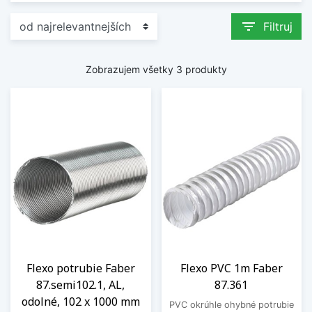
filter_list
Filtruj
Zobrazujem všetky 3 produkty
Flexo potrubie Faber
Flexo PVC 1m Faber
87.semi102.1, AL,
87.361
odolné, 102 x 1000 mm
PVC okrúhle ohybné potrubie