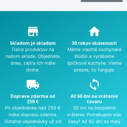
Proč nakupovat u nás?
store_mall_directory
home
Skladom je skladom
30 rokov skúseností
Tisíce produktov na
Máme vlastné kuchynské
našom sklade. Objednáte
štúdio a vyrábame
dnes, zajtra ich máte
špičkové kuchyne. Vieme
doma.
presne, čo funguje.
local_shipping
sync
Doprava zdarma od
Až 60 dní na vrátenie
250 €
tovaru
Pri objednávke nad 250 €
30 dní na bezplatné
máte dopravu zdarma.
vrátenie. Potrebujete viac
Ostatné objednávky už od
času? Až 60 dní za malý