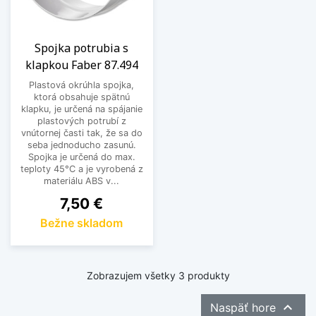
Spojka potrubia s
klapkou Faber 87.494
Plastová okrúhla spojka,
ktorá obsahuje spätnú
klapku, je určená na spájanie
plastových potrubí z
vnútornej časti tak, že sa do
seba jednoducho zasunú.
Spojka je určená do max.
teploty 45°C a je vyrobená z
materiálu ABS v...
Cena
7,50 €
Bežne skladom
Zobrazujem všetky 3 produkty

Naspäť hore