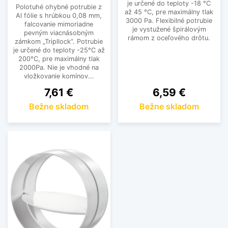
je určené do teploty -18 °C
Polotuhé ohybné potrubie z
až 45 °C, pre maximálny tlak
Al fólie s hrúbkou 0,08 mm,
3000 Pa. Flexibilné potrubie
falcovanie mimoriadne
je vystužené špirálovým
pevným viacnásobným
rámom z oceľového drôtu.
zámkom „Tripllock“. Potrubie
je určené do teploty -25°C až
200°C, pre maximálny tlak
2000Pa. Nie je vhodné na
vložkovanie komínov...
Cena
Cena
7,61 €
6,59 €
Bežne skladom
Bežne skladom