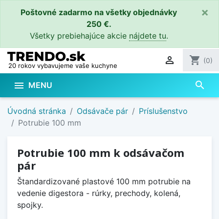
×
Poštovné zadarmo na všetky objednávky
250 €.
Všetky prebiehajúce akcie
nájdete tu
.

shopping_cart
(0)
20 rokov vybavujeme vaše kuchyne
search

MENU
Úvodná stránka
Odsávače pár
Príslušenstvo
Potrubie 100 mm
Potrubie 100 mm k odsávačom
pár
Štandardizované plastové 100 mm potrubie na
vedenie digestora - rúrky, prechody, kolená,
spojky.