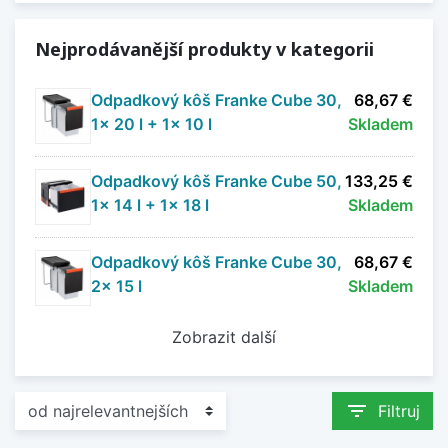
Nejprodávanější produkty v kategorii
Odpadkový kôš Franke Cube 30,
68,67 €
1x 20 l + 1x 10 l
Skladem
Odpadkový kôš Franke Cube 50,
133,25 €
1x 14 l + 1x 18 l
Skladem
Odpadkový kôš Franke Cube 30,
68,67 €
2x 15 l
Skladem
Zobrazit další
filter_list
Filtruj