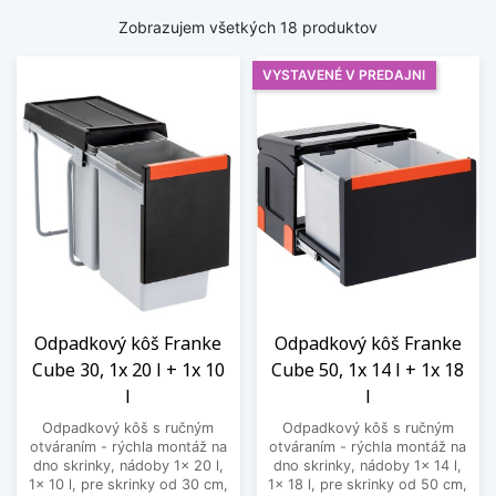
Zobrazujem všetkých 18 produktov
VYSTAVENÉ V PREDAJNI
Odpadkový kôš Franke
Odpadkový kôš Franke
Cube 30, 1x 20 l + 1x 10
Cube 50, 1x 14 l + 1x 18
l
l
Odpadkový kôš s ručným
Odpadkový kôš s ručným
otváraním - rýchla montáž na
otváraním - rýchla montáž na
dno skrinky, nádoby 1x 20 l,
dno skrinky, nádoby 1x 14 l,
1x 10 l, pre skrinky od 30 cm,
1x 18 l, pre skrinky od 50 cm,