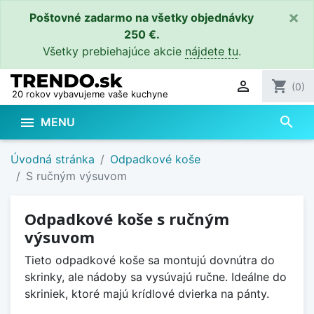
×
Poštovné zadarmo na všetky objednávky
250 €.
Všetky prebiehajúce akcie
nájdete tu
.

shopping_cart
(0)
20 rokov vybavujeme vaše kuchyne
search

MENU
Úvodná stránka
Odpadkové koše
S ručným výsuvom
Odpadkové koše s ručným
výsuvom
Tieto odpadkové koše sa montujú dovnútra do
skrinky, ale nádoby sa vysúvajú ručne. Ideálne do
skriniek, ktoré majú krídlové dvierka na pánty.