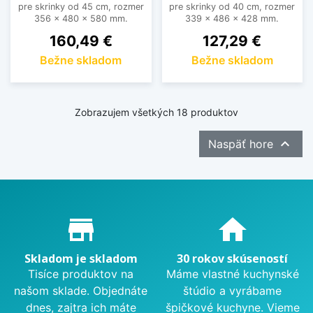
pre skrinky od 45 cm, rozmer
pre skrinky od 40 cm, rozmer
356 x 480 x 580 mm.
339 x 486 x 428 mm.
Cena
Cena
160,49 €
127,29 €
Bežne skladom
Bežne skladom
Zobrazujem všetkých 18 produktov

Naspäť hore
Proč nakupovat u nás?
store_mall_directory
home
Skladom je skladom
30 rokov skúseností
Tisíce produktov na
Máme vlastné kuchynské
našom sklade. Objednáte
štúdio a vyrábame
dnes, zajtra ich máte
špičkové kuchyne. Vieme