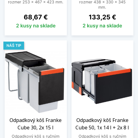
rozmer 253 x 467 x 423 mm.
rozmer 438 x 330 x 345
mm.
Cena
Cena
68,67 €
133,25 €
2 kusy na sklade
2 kusy na sklade
NÁŠ TIP
Odpadkový kôš Franke
Odpadkový kôš Franke
Cube 30, 2x 15 l
Cube 50, 1x 14 l + 2x 8 l
Odpadkový kôš s ručným
Odpadkový kôš s ručným