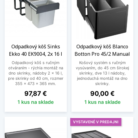
Odpadkový kôš Sinks
Odpadkový kôš Blanco
Ekko 40 EK9004, 2x 16 l
Botton Pro 45/2 Manual
Odpadkový kôš s ručným
Košový systém s ručným
otváraním - rýchla montáž na
vysúvaním, do 45 cm širokej
dno skrinky, nádoby 2 x 16 l,
skrinky, dve 13 l nádoby,
pre skrinky od 40 cm, rozmer
jednoduchá montáž na dno
355 x 473 x 365 mm.
skrinky.
Cena
Cena
97,87 €
90,00 €
1 kus na sklade
1 kus na sklade
VYSTAVENÉ V PREDAJNI