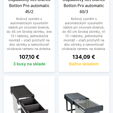
Botton Pro automatic
Botton Pro automatic
45/2
60/3
Košový systém s
Košový systém s
automatickým vysunutím
automatickým vysunutím
nádob pri otvorení dvierok,
nádob pri otvorení dvierok,
do 45 cm širokej skrinky, dve
do 60 cm širokej skrinky, tri
13 l nádoby, jednoduchá
13 l nádoby, jednoduchá
montáž – stačí prichytiť na
montáž – stačí prichytiť na
dno skrinky a namontovať
dno skrinky a namontovať
otváracie rameno na dvierka.
otváracie rameno na dvierka.
Cena
Cena
107,10 €
134,09 €
3 kusy na sklade
Bežne skladom