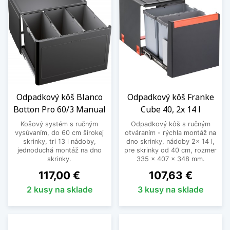
Odpadkový kôš Blanco
Odpadkový kôš Franke
Botton Pro 60/3 Manual
Cube 40, 2x 14 l
Košový systém s ručným
Odpadkový kôš s ručným
vysúvaním, do 60 cm širokej
otváraním - rýchla montáž na
skrinky, tri 13 l nádoby,
dno skrinky, nádoby 2x 14 l,
jednoduchá montáž na dno
pre skrinky od 40 cm, rozmer
skrinky.
335 x 407 x 348 mm.
Cena
Cena
117,00 €
107,63 €
2 kusy na sklade
3 kusy na sklade