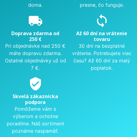
doma.
presne, čo funguje.
local_shipping
sync
Doprava zdarma od
Až 60 dní na vrátenie
250 €
tovaru
Pri objednávke nad 250 €
30 dní na bezplatné
máte dopravu zdarma.
vrátenie. Potrebujete viac
Ostatné objednávky už od
času? Až 60 dní za malý
7 €.
poplatok.
verified_user
Skvelá zákaznícka
podpora
Pomôžeme vám s
výberom a ochotne
poradíme. Náš sortiment
poznáme naspamäť.