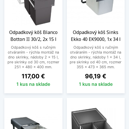
Odpadkový kôš Blanco
Odpadkový kôš Sinks
Botton II 30/2, 2x 15 l
Ekko 40 EK9000, 1x 34 l
Odpadkový kôš s ručným
Odpadkový kôš s ručným
otváraním - rýchla montáž na
otváraním - rýchla montáž na
dno skrinky, nádoby 2 x 15 l,
dno skrinky, nádoby 1 x 34 l,
pre skrinky od 30 cm, rozmer
pre skrinky od 40 cm, rozmer
251 x 480 x 400 mm.
355 x 473 x 365 mm.
Cena
Cena
117,00 €
96,19 €
1 kus na sklade
1 kus na sklade