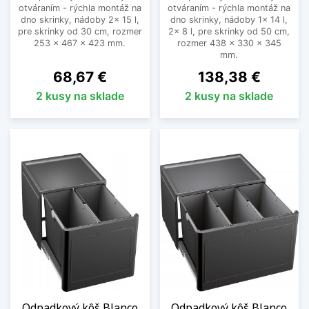
otváraním - rýchla montáž na
otváraním - rýchla montáž na
dno skrinky, nádoby 2x 15 l,
dno skrinky, nádoby 1x 14 l,
pre skrinky od 30 cm, rozmer
2x 8 l, pre skrinky od 50 cm,
253 x 467 x 423 mm.
rozmer 438 x 330 x 345
mm.
Cena
Cena
68,67 €
138,38 €
2 kusy na sklade
2 kusy na sklade
Odpadkový kôš Blanco
Odpadkový kôš Blanco