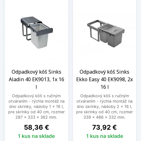
Odpadkový kôš Sinks
Odpadkový kôš Sinks
Aladin 40 EK9013, 1x 16
Ekko Easy 40 EK9098, 2x
l
16 l
Odpadkový kôš s ručným
Odpadkový kôš s ručným
otváraním - rýchla montáž na
otváraním - rýchla montáž na
dno skrinky, nádoby 1 x 16 l,
dno skrinky, nádoby 2 x 16 l,
pre skrinky od 40 cm, rozmer
pre skrinky od 40 cm, rozmer
287 x 333 x 362 mm.
339 x 486 x 332 mm.
Cena
Cena
58,36 €
73,92 €
1 kus na sklade
1 kus na sklade