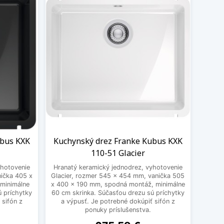
ubus KXK
Kuchynský drez Franke Kubus KXK
110-51 Glacier
yhotovenie
Hranatý keramický jednodrez, vyhotovenie
ička 405 x
Glacier, rozmer 545 x 454 mm, vanička 505
minimálne
x 400 x 190 mm, spodná montáž, minimálne
ú príchytky
60 cm skrinka. Súčasťou drezu sú príchytky
 sifón z
a výpusť. Je potrebné dokúpiť sifón z
ponuky príslušenstva.
Cena