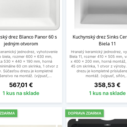
ský drez Blanco Panor 60 s
Kuchynský drez Sinks Ce
jedným otvorom
Biela 11
keramický jednodrez, vyhotovenie
Hranatý keramický jednodrez, v
vo biela, rozmer 600 x 630 mm,
Biela 11, rozmer 410 x 505 mm, 
ka 530 x 440 x 190 mm, horná
x 400 x 200 mm, horná montáž,
inimálne 60 cm skrinka, 1 otvor z
45 cm skrinka, 1 otvor z výroby
y. Súčasťou drezu je kompletné
drezu je kompletné príslušen
ušenstvo na montáž. (výpusť,...
montáž. (výpusť, sifón,.
Cena
Cena
567,01 €
358,53 €
1 kus na sklade
1 kus na sklade
 ZDARMA
DOPRAVA ZDARMA