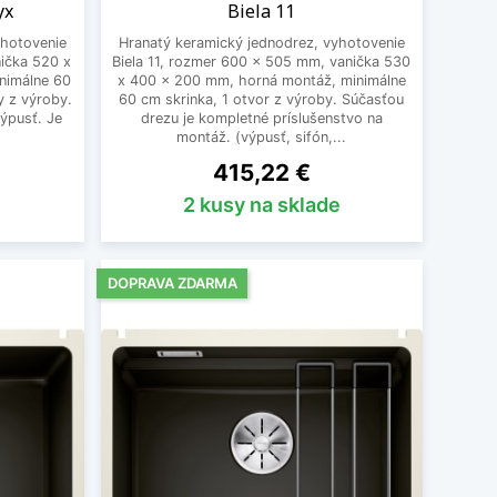
yx
Biela 11
yhotovenie
Hranatý keramický jednodrez, vyhotovenie
ička 520 x
Biela 11, rozmer 600 x 505 mm, vanička 530
nimálne 60
x 400 x 200 mm, horná montáž, minimálne
y z výroby.
60 cm skrinka, 1 otvor z výroby. Súčasťou
ýpusť. Je
drezu je kompletné príslušenstvo na
montáž. (výpusť, sifón,...
Cena
415,22 €
2 kusy na sklade
DOPRAVA ZDARMA