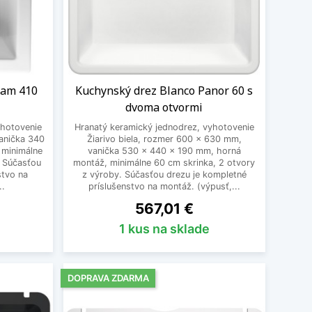
ram 410
Kuchynský drez Blanco Panor 60 s
dvoma otvormi
yhotovenie
Hranatý keramický jednodrez, vyhotovenie
vanička 340
Žiarivo biela, rozmer 600 x 630 mm,
 minimálne
vanička 530 x 440 x 190 mm, horná
. Súčasťou
montáž, minimálne 60 cm skrinka, 2 otvory
stvo na
z výroby. Súčasťou drezu je kompletné
..
príslušenstvo na montáž. (výpusť,...
Cena
567,01 €
1 kus na sklade
DOPRAVA ZDARMA