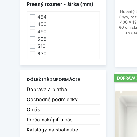
Presný rozmer - šírka (mm)
Hranatý 
454
Onyx, ro
400 x 19
456
60 cm skr
460
a výpu
505
510
630
DOPRAVA
DÔLEŽITÉ INFORMÁCIE
Doprava a platba
Obchodné podmienky
O nás
Prečo nakúpiť u nás
Katalógy na stiahnutie