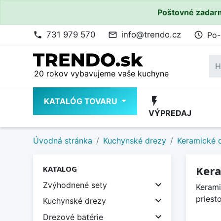
Poštovné zadarm
731 979 570
info@trendo.cz
Po-
phone
mail_outline
access_time
20 rokov vybavujeme vaše kuchyne
flash_on
KATALÓG TOVARU
VÝPREDAJ
Úvodná stránka
Kuchynské drezy
Keramické 
Kera
KATALOG

Zvýhodnené sety
Kerami
priest

Kuchynské drezy

Drezové batérie