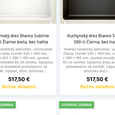
nský drez Blanco Subline
Kuchynský drez Blanco S
 Žiarivo biela, bez tiahla
500-U Čierna, bez tia
keramický jednodrez, vyhotovenie
Hranatý keramický jednodrez, v
vo biela, rozmer 530 x 456 mm,
Čierna, rozmer 530 x 456 mm, v
a 500 x 396 x 185 mm, spodná
x 396 x 185 mm, spodná montáž,
inimálne 60 cm skrinka. Súčasťou
60 cm skrinka. Súčasťou drezu j
 je kompletné príslušenstvo na
príslušenstvo na montáž. (výpus
ž. (výpusť, sifón, príchytky...
príchytky atď.)...
Cena
Cena
517,50 €
517,50 €
Bežne skladom
Bežne skladom
 ZDARMA
DOPRAVA ZDARMA