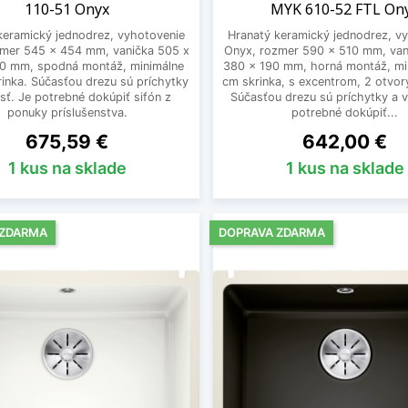
110-51 Onyx
MYK 610-52 FTL On
keramický jednodrez, vyhotovenie
Hranatý keramický jednodrez, v
zmer 545 x 454 mm, vanička 505 x
Onyx, rozmer 590 x 510 mm, van
0 mm, spodná montáž, minimálne
380 x 190 mm, horná montáž, mi
inka. Súčasťou drezu sú príchytky
cm skrinka, s excentrom, 2 otvor
sť. Je potrebné dokúpiť sifón z
Súčasťou drezu sú príchytky a v
ponuky príslušenstva.
potrebné dokúpiť...
Cena
Cena
675,59 €
642,00 €
1 kus na sklade
1 kus na sklade
 ZDARMA
DOPRAVA ZDARMA