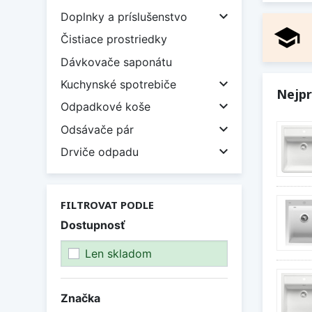

Doplnky a príslušenstvo
school
Čistiace prostriedky
Dávkovače saponátu

Kuchynské spotrebiče
Nejpr

Odpadkové koše

Odsávače pár

Drviče odpadu
FILTROVAT PODLE
Dostupnosť
Len skladom
Značka