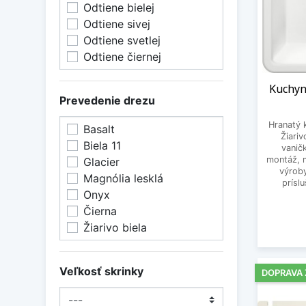
Odtiene bielej
Odtiene sivej
Odtiene svetlej
Odtiene čiernej
Kuchyn
Prevedenie drezu
Hranatý 
Basalt
Žiari
Biela 11
vanič
montáž, m
Glacier
výrob
Magnólia lesklá
prísl
Onyx
Čierna
Žiarivo biela
Veľkosť skrinky
DOPRAVA