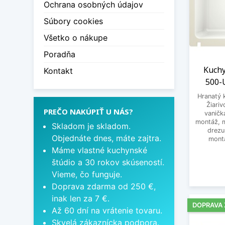
Ochrana osobných údajov
Súbory cookies
Všetko o nákupe
Poradňa
Kuchy
Kontakt
500-U
Hranatý 
Žiari
PREČO NAKÚPIŤ U NÁS?
vaničk
montáž, m
Skladom je skladom.
drezu
Objednáte dnes, máte zajtra.
montá
Máme vlastné kuchynské
štúdio a 30 rokov skúseností.
Vieme, čo funguje.
Doprava zdarma od 250 €,
inak len za 7 €.
DOPRAVA
Až 60 dní na vrátenie tovaru.
Skvelá zákaznícka podpora.