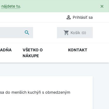
×
e
nájdete tu
.

Prihlásiť sa

shopping_cart
Košík
(0)
RADŇA
VŠETKO O
KONTAKT
NÁKUPE
í sa do menších kuchýň s obmedzeným