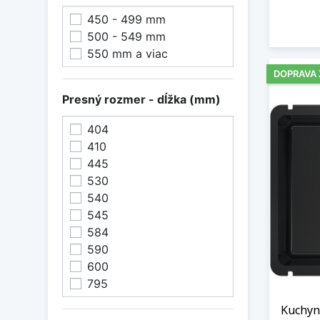
450 - 499 mm
500 - 549 mm
550 mm a viac
DOPRAVA
Presný rozmer - dĺžka (mm)
404
410
445
530
540
545
584
590
600
795
Kuchyn