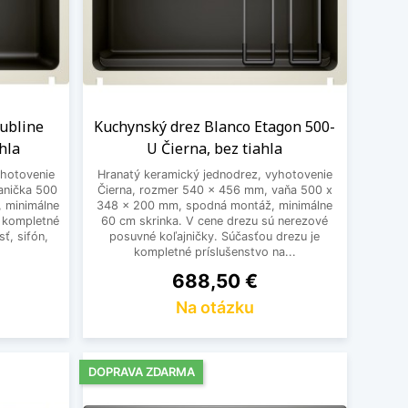
ubline
Kuchynský drez Blanco Etagon 500-
hla
U Čierna, bez tiahla
yhotovenie
Hranatý keramický jednodrez, vyhotovenie
anička 500
Čierna, rozmer 540 x 456 mm, vaňa 500 x
 minimálne
348 x 200 mm, spodná montáž, minimálne
e kompletné
60 cm skrinka. V cene drezu sú nerezové
ť, sifón,
posuvné koľajničky. Súčasťou drezu je
kompletné príslušenstvo na...
Cena
688,50 €
Na otázku
DOPRAVA ZDARMA