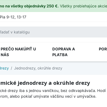
o na všetky objednávky 250 €.
Všetky prebiehajúce akci
Pia 9-12, 13-17
PREČO NAKÚPIŤ U
DOPRAVA A
PO
NÁS
PLATBA
drezy
Jednodrezy, okrúhle drezy
mické jednodrezy a okrúhle drezy
cké drezy iba s jednou vaničkou, bez odkvapkávača. Hod
orom, alebo pokiaľ umývate väčšinu vecí v umývačke.