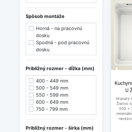
Spôsob montáže
Horná - na pracovnú
dosku
Spodná - pod pracovnú
dosku
Približný rozmer - dĺžka (mm)
400 - 449 mm
Kuchyns
500 - 549 mm
U Ž
550 - 599 mm
Hranatý 
600 - 649 mm
Žiarivo 
750 - 799 mm
500 x 
minimáln
nerezo
Približný rozmer - šírka (mm)