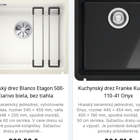
ký drez Blanco Etagon 500-
Kuchynský drez Franke K
iarivo biela, bez tiahla
110-41 Onyx
keramický jednodrez, vyhotovenie
Hranatý keramický jednodrez, v
biela, rozmer 540 x 456 mm, vaňa
Onyx, rozmer 445 x 454 mm, van
348 x 200 mm, spodná montáž,
400 x 190 mm, spodná montáž, 
e 60 cm skrinka. V cene drezu sú
50 cm skrinka. Súčasťou drezu s
vé posuvné koľajničky. Súčasťou
a výpusť. Je potrebné dokúpiť
drezu je kompletné...
ponuky príslušenstva.
Cena
Cena