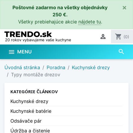
×
Poštovné zadarmo na všetky objednávky
250 €.
Všetky prebiehajúce akcie
nájdete tu
.

shopping_cart
(0)
20 rokov vybavujeme vaše kuchyne
search

MENU
Úvodná stránka
Poradna
Kuchynské drezy
Typy montáže drezov
KATEGÓRIE ČLÁNKOV
Kuchynské drezy
Kuchynské batérie
Odsávače pár
Údržba a čistenie