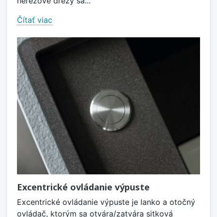
nerezové drezy sa...
Čítať viac
Excentrické ovládanie výpuste
Excentrické ovládanie výpuste je lanko a otočný
ovládač, ktorým sa otvára/zatvára sitková