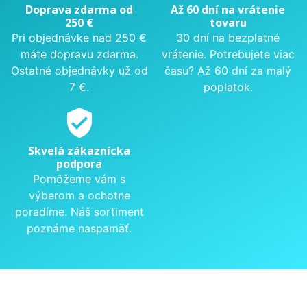
Doprava zdarma od
Až 60 dní na vrátenie
250 €
tovaru
Pri objednávke nad 250 €
30 dní na bezplatné
máte dopravu zdarma.
vrátenie. Potrebujete viac
Ostatné objednávky už od
času? Až 60 dní za malý
7 €.
poplatok.
verified_user
Skvelá zákaznícka
podpora
Pomôžeme vám s
výberom a ochotne
poradíme. Náš sortiment
poznáme naspamäť.