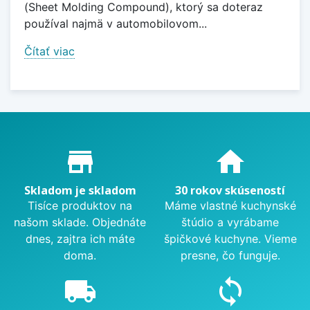
(Sheet Molding Compound), ktorý sa doteraz
používal najmä v automobilovom...
Čítať viac
Proč nakupovat u nás?
store_mall_directory
home
Skladom je skladom
30 rokov skúseností
Tisíce produktov na
Máme vlastné kuchynské
našom sklade. Objednáte
štúdio a vyrábame
dnes, zajtra ich máte
špičkové kuchyne. Vieme
doma.
presne, čo funguje.
local_shipping
sync