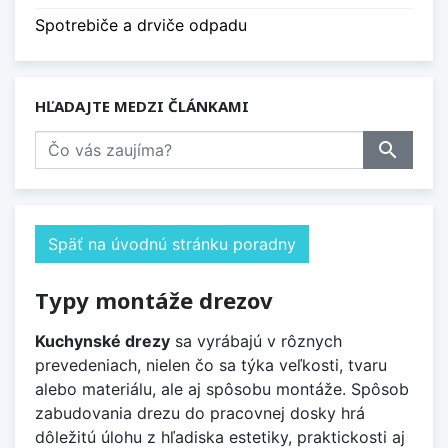
Spotrebiče a drviče odpadu
HĽADAJTE MEDZI ČLÁNKAMI
search
Späť na úvodnú stránku poradny
Typy montáže drezov
Kuchynské drezy
sa vyrábajú v rôznych
prevedeniach, nielen čo sa týka veľkosti, tvaru
alebo materiálu, ale aj spôsobu montáže. Spôsob
zabudovania drezu do pracovnej dosky hrá
dôležitú úlohu z hľadiska estetiky, praktickosti aj