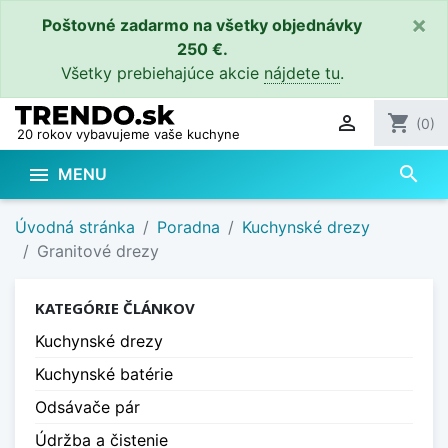
×
Poštovné zadarmo na všetky objednávky
250 €.
Všetky prebiehajúce akcie
nájdete tu
.

shopping_cart
(0)
20 rokov vybavujeme vaše kuchyne
search

MENU
Úvodná stránka
Poradna
Kuchynské drezy
Granitové drezy
KATEGÓRIE ČLÁNKOV
Kuchynské drezy
Kuchynské batérie
Odsávače pár
Údržba a čistenie