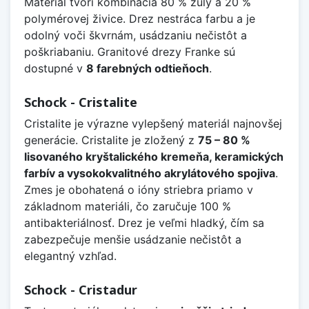
Materiál tvorí kombinácia 80 % žuly a 20 %
polymérovej živice. Drez nestráca farbu a je
odolný voči škvrnám, usádzaniu nečistôt a
poškriabaniu. Granitové drezy Franke sú
dostupné v
8 farebných odtieňoch
.
Schock - Cristalite
Cristalite je výrazne vylepšený materiál najnovšej
generácie. Cristalite je zložený z
75 – 80 %
lisovaného kryštalického kremeňa, keramických
farbív a vysokokvalitného akrylátového spojiva
.
Zmes je obohatená o ióny striebra priamo v
základnom materiáli, čo zaručuje 100 %
antibakteriálnosť. Drez je veľmi hladký, čím sa
zabezpečuje menšie usádzanie nečistôt a
elegantný vzhľad.
Schock - Cristadur