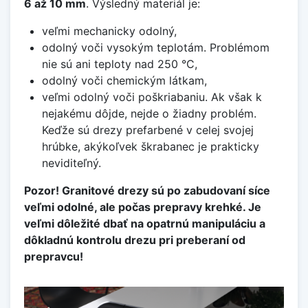
6 až 10 mm
. Výsledný materiál je:
veľmi mechanicky odolný,
odolný voči vysokým teplotám. Problémom
nie sú ani teploty nad 250 °C,
odolný voči chemickým látkam,
veľmi odolný voči poškriabaniu. Ak však k
nejakému dôjde, nejde o žiadny problém.
Keďže sú drezy prefarbené v celej svojej
hrúbke, akýkoľvek škrabanec je prakticky
neviditeľný.
Pozor! Granitové drezy sú po zabudovaní síce
veľmi odolné, ale počas prepravy krehké. Je
veľmi dôležité dbať na opatrnú manipuláciu a
dôkladnú kontrolu drezu pri preberaní od
prepravcu!