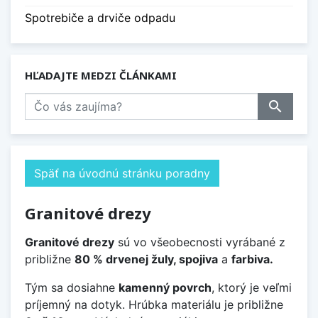
Spotrebiče a drviče odpadu
HĽADAJTE MEDZI ČLÁNKAMI
search
Späť na úvodnú stránku poradny
Granitové drezy
Granitové drezy
sú vo všeobecnosti vyrábané z
približne
80 % drvenej žuly, spojiva
a
farbiva.
Tým sa dosiahne
kamenný povrch
, ktorý je veľmi
príjemný na dotyk. Hrúbka materiálu je približne