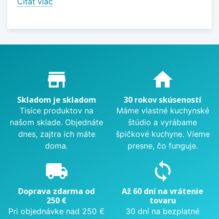
Čítať viac
Proč nakupovat u nás?
store_mall_directory
home
Skladom je skladom
30 rokov skúseností
Tisíce produktov na
Máme vlastné kuchynské
našom sklade. Objednáte
štúdio a vyrábame
dnes, zajtra ich máte
špičkové kuchyne. Vieme
doma.
presne, čo funguje.
local_shipping
sync
Doprava zdarma od
Až 60 dní na vrátenie
250 €
tovaru
Pri objednávke nad 250 €
30 dní na bezplatné