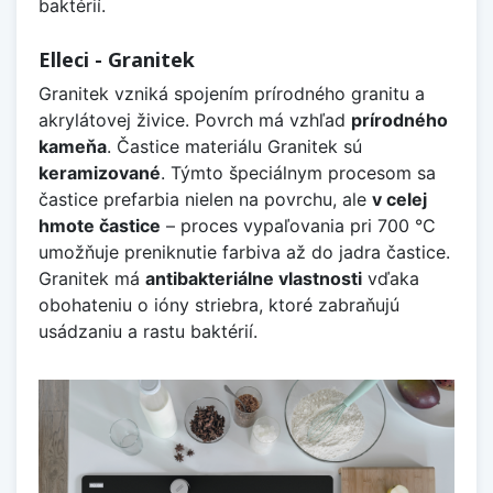
baktérií.
Elleci - Granitek
Granitek vzniká spojením prírodného granitu a
akrylátovej živice. Povrch má vzhľad
prírodného
kameňa
. Častice materiálu Granitek sú
keramizované
. Týmto špeciálnym procesom sa
častice prefarbia nielen na povrchu, ale
v celej
hmote častice
– proces vypaľovania pri 700 °C
umožňuje preniknutie farbiva až do jadra častice.
Granitek má
antibakteriálne vlastnosti
vďaka
obohateniu o ióny striebra, ktoré zabraňujú
usádzaniu a rastu baktérií.