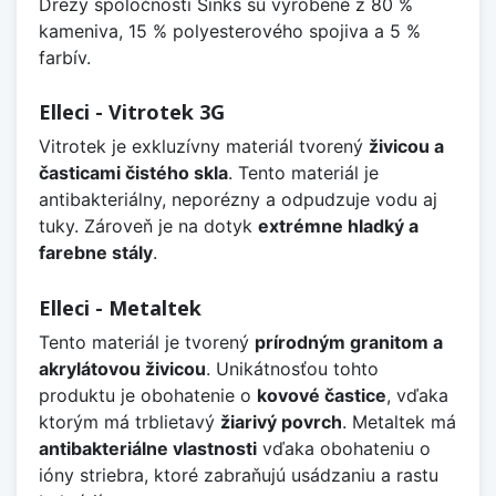
Drezy spoločnosti Sinks sú vyrobené z 80 %
kameniva, 15 % polyesterového spojiva a 5 %
farbív.
Elleci - Vitrotek 3G
Vitrotek je exkluzívny materiál tvorený
živicou a
časticami čistého skla
. Tento materiál je
antibakteriálny, neporézny a odpudzuje vodu aj
tuky. Zároveň je na dotyk
extrémne hladký a
farebne stály
.
Elleci - Metaltek
Tento materiál je tvorený
prírodným granitom a
akrylátovou živicou
. Unikátnosťou tohto
produktu je obohatenie o
kovové častice
, vďaka
ktorým má trblietavý
žiarivý povrch
. Metaltek má
antibakteriálne vlastnosti
vďaka obohateniu o
ióny striebra, ktoré zabraňujú usádzaniu a rastu