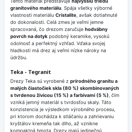
Tento materiál predstavuje
najvyššiu triedu
granitového materiálu
. Spája všetky výborné
vlastnosti materiálu
Cristalite
, avšak dotiahnuté
do dokonalosti. Celá zmes je veľmi jemne
spracovaná, čo drezom zaručuje
hodvábny
povrch na dotyk
podobný keramike, vysokú
odolnosť a perfektný vzhľad. Vďaka svojej
hladkosti má drez aj veľmi nízke nároky na
údržbu.
Teka - Tegranit
Drezy Teka sú vyrobené z
prírodného granitu a
malých čiastočiek skla (80 %) skombinovaných
s tvrdenou živicou (15 %) a farbivami (5 %)
, čím
vzniká jemný materiál s tvrdosťou skaly. Táto
konzistencia je výsledkom výrobného procesu,
pri ktorom dochádza k stláčaniu a zahrievaniu
kryštálov kremeňa tak dlho, až vznikne
kompaktná hmota. Drezy majú jedinečnú