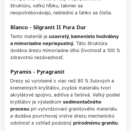
štruktúru, veľkú hĺbku, takmer sa
neopotrebovávajú, neblednú a ľahko sa čistia.
Blanco - Silgranit II Pura Dur
Tento materiál je
uzavretý, kamenisto hodvábny
a mimoriadne nepriepustný
. Táto štruktúra
dodáva drezu mimoriadne dlhú životnosť a 100 %
zdravotnú nezávadnosť.
Pyramis - Pyragranit
Drezy sú vyrobené z viac než 80 % žulových a
kremenných kryštálov, zvyšok materiálu tvorí
akrylátové spojivo, aditíva a farbivá. Veľký podiel
kryštálov je výsledkom
sedimentačného
procesu
pri vytvrdzovaní granitového materiálu
a dodáva povrchovej vrstve drezu mechanickú
odolnosť a vzhľad podobný
prírodnému granitu
.