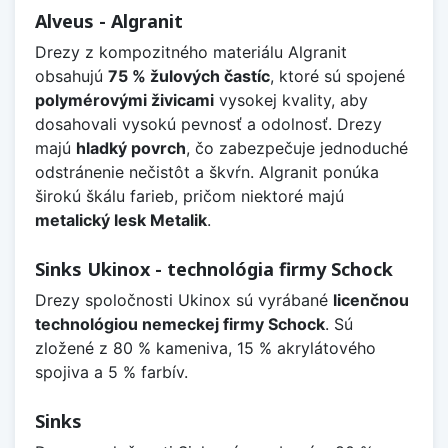
Alveus - Algranit
Drezy z kompozitného materiálu Algranit
obsahujú
75 % žulových častíc
, ktoré sú spojené
polymérovými živicami
vysokej kvality, aby
dosahovali vysokú pevnosť a odolnosť. Drezy
majú
hladký povrch
, čo zabezpečuje jednoduché
odstránenie nečistôt a škvŕn. Algranit ponúka
širokú škálu farieb, pričom niektoré majú
metalický lesk Metalik
.
Sinks Ukinox - technológia firmy Schock
Drezy spoločnosti Ukinox sú vyrábané
licenčnou
technológiou nemeckej firmy Schock
. Sú
zložené z 80 % kameniva, 15 % akrylátového
spojiva a 5 % farbív.
Sinks