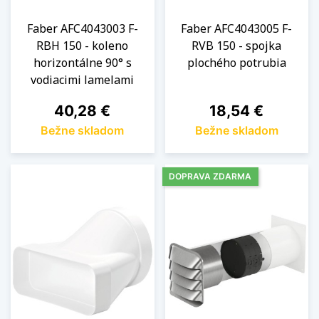
Faber AFC4043003 F-
Faber AFC4043005 F-
RBH 150 - koleno
RVB 150 - spojka
horizontálne 90° s
plochého potrubia
vodiacimi lamelami
Cena
Cena
40,28 €
18,54 €
Bežne skladom
Bežne skladom
DOPRAVA ZDARMA