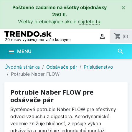
×
Poštovné zadarmo na všetky objednávky
250 €.
Všetky prebiehajúce akcie
nájdete tu
.

shopping_cart
(0)
20 rokov vybavujeme vaše kuchyne
search

MENU
Úvodná stránka
Odsávače pár
Príslušenstvo
Potrubie Naber FLOW
Potrubie Naber FLOW pre
odsávače pár
Systémové potrubie Naber FLOW pre efektívny
odvod vzduchu z digestora. Aerodynamické
vedenie znižuje hlučnosť, zlepšuje výkon
odsávača a umožňuje jednoduchú montáž.