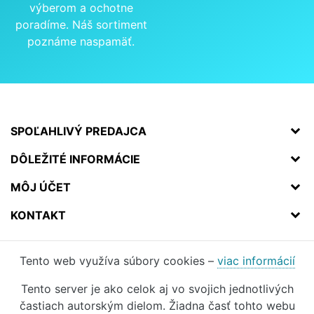
výberom a ochotne
poradíme. Náš sortiment
poznáme naspamäť.
SPOĽAHLIVÝ PREDAJCA
DÔLEŽITÉ INFORMÁCIE
MÔJ ÚČET
KONTAKT
Tento web využíva súbory cookies –
viac informácií
Tento server je ako celok aj vo svojich jednotlivých
častiach autorským dielom. Žiadna časť tohto webu