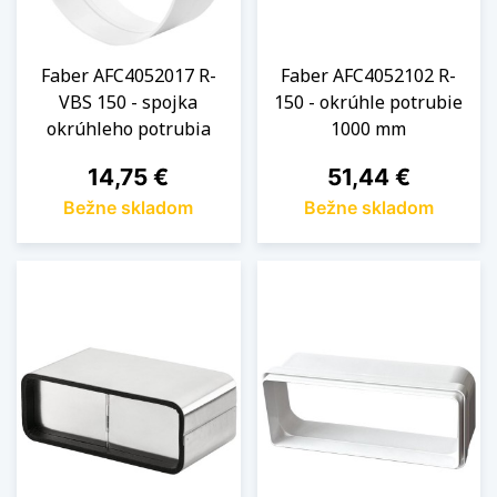
Faber AFC4052017 R-
Faber AFC4052102 R-
VBS 150 - spojka
150 - okrúhle potrubie
okrúhleho potrubia
1000 mm
Cena
Cena
14,75 €
51,44 €
Bežne skladom
Bežne skladom