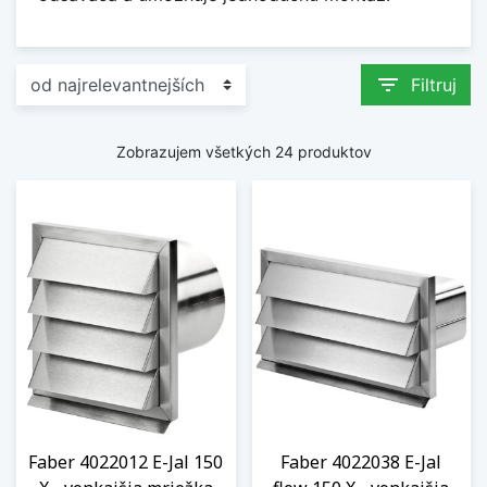
filter_list
Filtruj
Zobrazujem všetkých 24 produktov
Faber 4022012 E-Jal 150
Faber 4022038 E-Jal