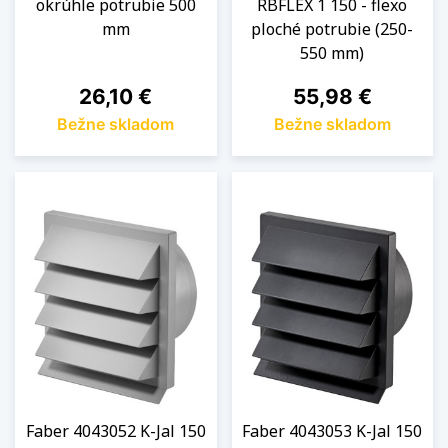
okrúhle potrubie 500
RBFLEX 1 150 - flexo
mm
ploché potrubie (250-
550 mm)
Cena
Cena
26,10 €
55,98 €
Bežne skladom
Bežne skladom
Faber 4043052 K-Jal 150
Faber 4043053 K-Jal 150