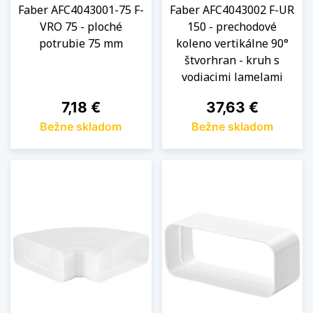
Faber AFC4043001-75 F-
Faber AFC4043002 F-UR
VRO 75 - ploché
150 - prechodové
potrubie 75 mm
koleno vertikálne 90°
štvorhran - kruh s
vodiacimi lamelami
Cena
Cena
7,18 €
37,63 €
Bežne skladom
Bežne skladom