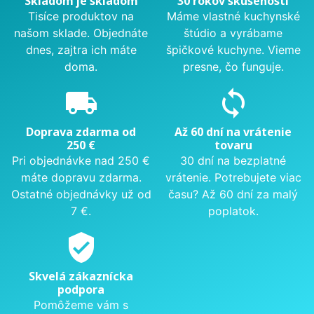
Skladom je skladom
30 rokov skúseností
Tisíce produktov na
Máme vlastné kuchynské
našom sklade. Objednáte
štúdio a vyrábame
dnes, zajtra ich máte
špičkové kuchyne. Vieme
doma.
presne, čo funguje.
local_shipping
sync
Doprava zdarma od
Až 60 dní na vrátenie
250 €
tovaru
Pri objednávke nad 250 €
30 dní na bezplatné
máte dopravu zdarma.
vrátenie. Potrebujete viac
Ostatné objednávky už od
času? Až 60 dní za malý
7 €.
poplatok.
verified_user
Skvelá zákaznícka
podpora
Pomôžeme vám s