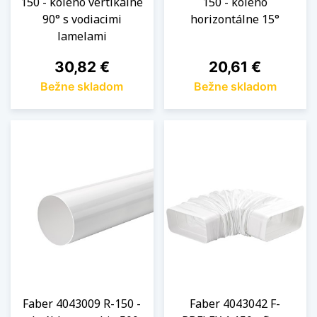
150 - koleno vertikálne
150 - koleno
90° s vodiacimi
horizontálne 15°
lamelami
Cena
Cena
30,82 €
20,61 €
Bežne skladom
Bežne skladom
Faber 4043009 R-150 -
Faber 4043042 F-