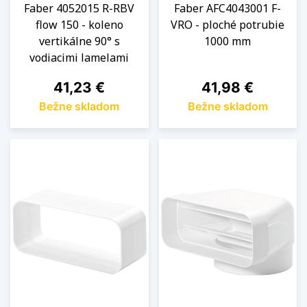
Faber 4052015 R-RBV
Faber AFC4043001 F-
flow 150 - koleno
VRO - ploché potrubie
vertikálne 90° s
1000 mm
vodiacimi lamelami
Cena
Cena
41,23 €
41,98 €
Bežne skladom
Bežne skladom