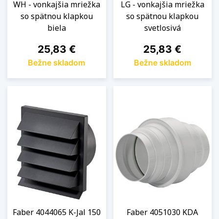
WH - vonkajšia mriežka
LG - vonkajšia mriežka
so spätnou klapkou
so spätnou klapkou
biela
svetlosivá
Cena
Cena
25,83 €
25,83 €
Bežne skladom
Bežne skladom
Faber 4044065 K-Jal 150
Faber 4051030 KDA