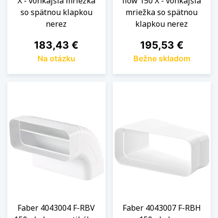
X - vonkajšia mriežka
flow 150 X - vonkajšia
so spätnou klapkou
mriežka so spätnou
nerez
klapkou nerez
Cena
Cena
183,43 €
195,53 €
Na otázku
Bežne skladom
Faber 4043004 F-RBV
Faber 4043007 F-RBH