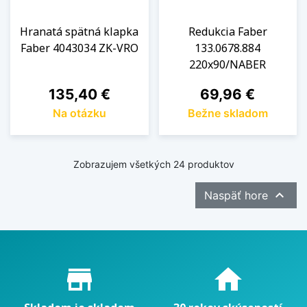
Hranatá spätná klapka
Redukcia Faber
Faber 4043034 ZK-VRO
133.0678.884
220x90/NABER
Cena
Cena
135,40 €
69,96 €
Na otázku
Bežne skladom
Zobrazujem všetkých 24 produktov

Naspäť hore
Proč nakupovat u nás?
store_mall_directory
home