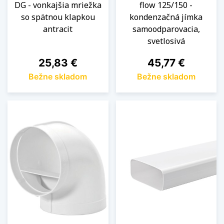
DG - vonkajšia mriežka
flow 125/150 -
so spätnou klapkou
kondenzačná jímka
antracit
samoodparovacia,
svetlosivá
Cena
Cena
25,83 €
45,77 €
Bežne skladom
Bežne skladom