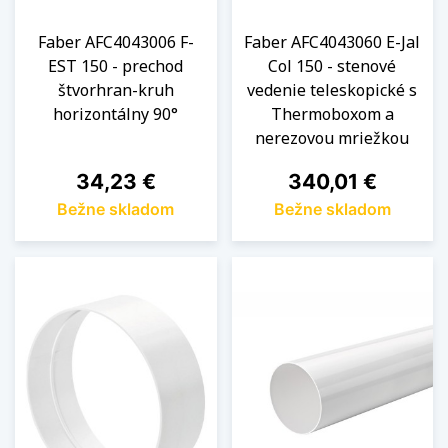
Faber AFC4043006 F-
Faber AFC4043060 E-Jal
EST 150 - prechod
Col 150 - stenové
štvorhran-kruh
vedenie teleskopické s
horizontálny 90°
Thermoboxom a
nerezovou mriežkou
Cena
Cena
34,23 €
340,01 €
Bežne skladom
Bežne skladom