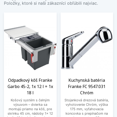
Položky, ktoré si naši zákazníci obľúbili najviac.
Odpadkový kôš Franke
Kuchynská batéria
Garbo 45-2, 1x 12 l + 1x
Franke FC 9547.031
18 l
Chróm
Košový systém s čelným
Stojanková drezová batéria,
výsuvom – dvierka sa
vyhotovenie Chróm, výška
montujú priamo na kôš, pre
175 mm, vyťahovacia
skrinku 45 cm, nádoby 1x 12
koncovka s prepínačom na