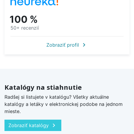
100 %
50+ recenzií
chevron_right
Zobraziť profil
Katalógy na stiahnutie
Radšej si listujete v katalógu? Všetky aktuálne
katalógy a letáky v elektronickej podobe na jednom
mieste.
chevron_right
Zobraziť katalógy