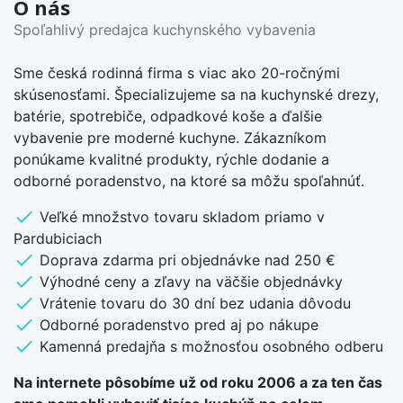
O nás
Spoľahlivý predajca kuchynského vybavenia
Sme česká rodinná firma s viac ako 20-ročnými
skúsenosťami. Špecializujeme sa na kuchynské drezy,
batérie, spotrebiče, odpadkové koše a ďalšie
vybavenie pre moderné kuchyne. Zákazníkom
ponúkame kvalitné produkty, rýchle dodanie a
odborné poradenstvo, na ktoré sa môžu spoľahnúť.
check
Veľké množstvo tovaru skladom priamo v
Pardubiciach
check
Doprava zdarma pri objednávke nad 250 €
check
Výhodné ceny a zľavy na väčšie objednávky
check
Vrátenie tovaru do 30 dní bez udania dôvodu
check
Odborné poradenstvo pred aj po nákupe
check
Kamenná predajňa s možnosťou osobného odberu
Na internete pôsobíme už od roku 2006 a za ten čas