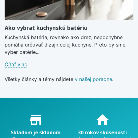
Ako vybrať kuchynskú batériu
Kuchynská batéria, rovnako ako drez, nepochybne
pomáha určovať dizajn celej kuchyne. Preto by sme
výber batérie...
Čítať viac
Všetky články a témy nájdete
v našej poradne
.
Proč nakupovat u nás?
store_mall_directory
home
Skladom je skladom
30 rokov skúseností