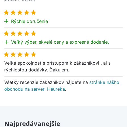





add
Rýchle doručenie





add
Veľký výber, skvelé ceny a expresné dodanie.





Veľká spokojnosť s prístupom k zákazníkovi , aj s
rýchlosťou dodávky. Ďakujem.
Všetky recenzie zákazníkov nájdete na
stránke nášho
obchodu na serveri Heureka
.
Najpredávanejšie