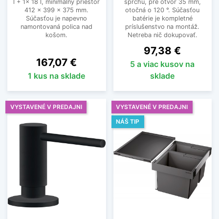
l + 1x 18 l, minimálny priestor
sprchu, pre otvor 35 mm,
412 x 399 x 375 mm.
otočná o 120 °. Súčasťou
Súčasťou je napevno
batérie je kompletné
namontovaná polica nad
príslušenstvo na montáž.
košom.
Netreba nič dokupovať.
Cena
97,38 €
Cena
167,07 €
5 a viac kusov na
1 kus na sklade
sklade
VYSTAVENÉ V PREDAJNI
VYSTAVENÉ V PREDAJNI
NÁŠ TIP