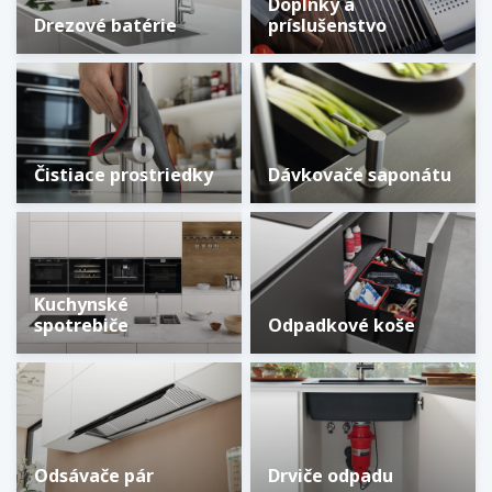
Doplnky a
Drezové batérie
príslušenstvo
Čistiace prostriedky
Dávkovače saponátu
Kuchynské
spotrebiče
Odpadkové koše
Odsávače pár
Drviče odpadu