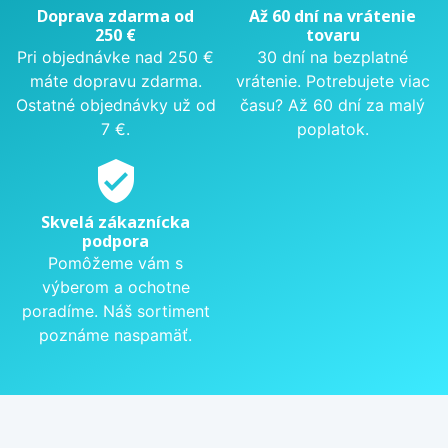
Doprava zdarma od
Až 60 dní na vrátenie
250 €
tovaru
Pri objednávke nad 250 €
30 dní na bezplatné
máte dopravu zdarma.
vrátenie. Potrebujete viac
Ostatné objednávky už od
času? Až 60 dní za malý
7 €.
poplatok.
verified_user
Skvelá zákaznícka
podpora
Pomôžeme vám s
výberom a ochotne
poradíme. Náš sortiment
poznáme naspamäť.