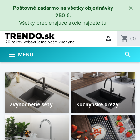
×
Poštovné zadarmo na všetky objednávky
250 €.
Všetky prebiehajúce akcie
nájdete tu
.

shopping_cart
(0)
20 rokov vybavujeme vaše kuchyne
search

MENU
Prehľad sortimentu
Zvýhodnené sety
Kuchynské drezy