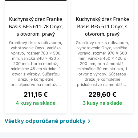
Kuchynský drez Franke
Kuchynský drez Franke
Basis BFG 611-78 Onyx,
Basis BFG 611 Onyx, s
s otvorom, pravý
otvorom, pravý
Granitový drez s odkvapom,
Granitový drez s odkvapom,
vyhotovenie Onyx, vanička
vyhotovenie Onyx, vanička
vpravo, rozmer 780 x 500
vpravo, rozmer 970 x 500
mm, vanička 340 x 420 x
mm, vanička 450 x 420 x
200 mm, horná montáž,
200 mm, horná montáž,
minimálne 45 cm skrinka, 1
minimálne 60 cm skrinka, 1
otvor z výroby. Súčasťou
otvor z výroby. Súčasťou
drezu je kompletné
drezu je kompletné
príslušenstvo na montáž....
príslušenstvo na montáž....
Cena
Cena
211,15 €
229,60 €
4 kusy na sklade
3 kusy na sklade
Všetky odporúčané produkty
