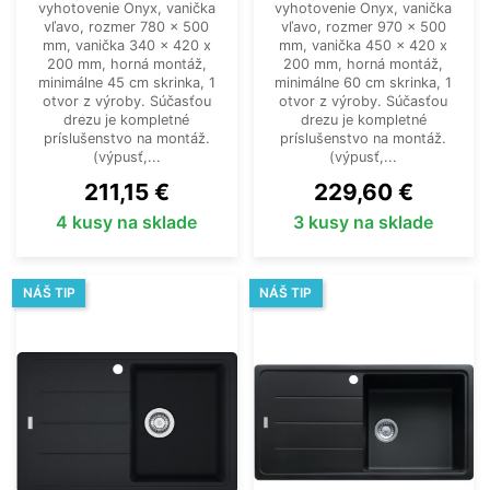
vyhotovenie Onyx, vanička
vyhotovenie Onyx, vanička
vľavo, rozmer 780 x 500
vľavo, rozmer 970 x 500
mm, vanička 340 x 420 x
mm, vanička 450 x 420 x
200 mm, horná montáž,
200 mm, horná montáž,
minimálne 45 cm skrinka, 1
minimálne 60 cm skrinka, 1
otvor z výroby. Súčasťou
otvor z výroby. Súčasťou
drezu je kompletné
drezu je kompletné
príslušenstvo na montáž.
príslušenstvo na montáž.
(výpusť,...
(výpusť,...
Cena
Cena
211,15 €
229,60 €
4 kusy na sklade
3 kusy na sklade
NÁŠ TIP
NÁŠ TIP