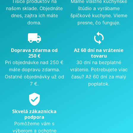
Tisíce produktov na
Máme vlastné kuchynské
našom sklade. Objednáte
štúdio a vyrábame
dnes, zajtra ich máte
špičkové kuchyne. Vieme
doma.
presne, čo funguje.
local_shipping
sync
Doprava zdarma od
Až 60 dní na vrátenie
250 €
tovaru
Pri objednávke nad 250 €
30 dní na bezplatné
máte dopravu zdarma.
vrátenie. Potrebujete viac
Ostatné objednávky už od
času? Až 60 dní za malý
7 €.
poplatok.
verified_user
Skvelá zákaznícka
podpora
Pomôžeme vám s
výberom a ochotne