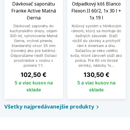
Dávkovač saponátu
Odpadkový kôš Blanco
Franke Active Matná
Flexon II 60/2, 1x 30 l +
čierna
1x 19 l
Dávkovač saponátu do
Košový systém s hliníkovým
kuchynského drezu, objem
rámom, ktorý sa montuje do
300 ml, vyhotovenie Matná
bežných zásuviek. Stačí
čierna, vrchné plnenie,
vložiť do skrinky a prichytiť
štandardný otvor 35 mm
rám k dvierkam a dnu.
(rovnaký ako pre batériu).
Súčasťou je veko celého
Odporúčame riediť čistiaci
koša, ktoré zároveň slúži ako
prostriedok s vodou v
polica. Pre 60 cm široké
pomere 1:1.
skrinky, nádoby 1x...
Cena
Cena
102,50 €
130,50 €
5 a viac kusov na
5 a viac kusov na
sklade
sklade
Všetky najpredávanejšie produkty
