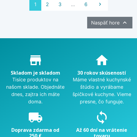
Ďalej
1
2
3
…
6


Naspäť hore
Proč nakupovat u nás?
store_mall_directory
home
Skladom je skladom
30 rokov skúseností
Tisíce produktov na
Máme vlastné kuchynské
našom sklade. Objednáte
štúdio a vyrábame
dnes, zajtra ich máte
špičkové kuchyne. Vieme
doma.
presne, čo funguje.
local_shipping
sync
Doprava zdarma od
Až 60 dní na vrátenie
250 €
tovaru