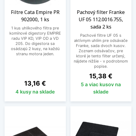
Filtre Cata Empire PR
Pachový filter Franke
902000, 1 ks
UF 05 112.0016.755,
sada 2 ks
1 kus uhlíkového filtra pre
komínové digestory EMPIRE
Pachové filtre UF 05 s
radu VIP KD, VIP OD a VD
aktívnym uhlím pre odsávače
205. Do digestora sa
Franke, sada dvoch kusov.
osádzajú 2 kusy, na každú
Zoznam odsávačov, pre
stranu motora jeden.
ktoré je tento filter určený,
nájdete nižšie - v podrobnom
popise.
Cena
15,38 €
Cena
13,16 €
5 a viac kusov na
4 kusy na sklade
sklade