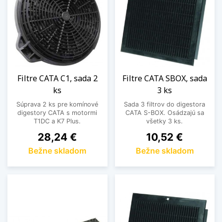
Filtre CATA C1, sada 2
Filtre CATA SBOX, sada
ks
3 ks
Súprava 2 ks pre komínové
Sada 3 filtrov do digestora
digestory CATA s motormi
CATA S-BOX. Osádzajú sa
T1DC a K7 Plus.
všetky 3 ks.
Cena
Cena
28,24 €
10,52 €
Bežne skladom
Bežne skladom