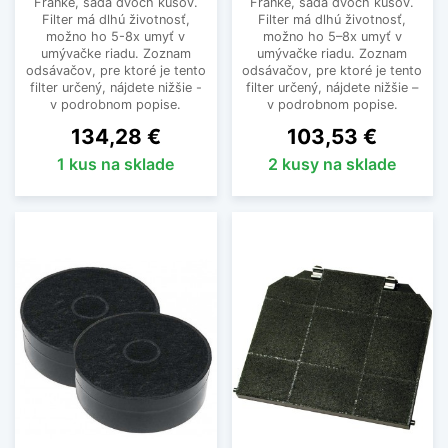
Franke, sada dvoch kusov.
Franke, sada dvoch kusov.
Filter má dlhú životnosť,
Filter má dlhú životnosť,
možno ho 5-8x umyť v
možno ho 5–8x umyť v
umývačke riadu. Zoznam
umývačke riadu. Zoznam
odsávačov, pre ktoré je tento
odsávačov, pre ktoré je tento
filter určený, nájdete nižšie -
filter určený, nájdete nižšie –
v podrobnom popise.
v podrobnom popise.
Cena
Cena
134,28 €
103,53 €
1 kus na sklade
2 kusy na sklade