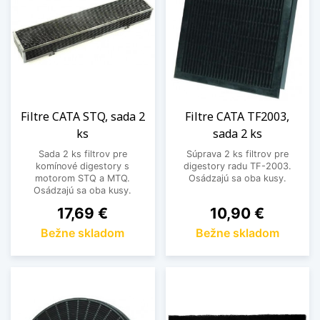
Filtre CATA STQ, sada 2
Filtre CATA TF2003,
ks
sada 2 ks
Sada 2 ks filtrov pre
Súprava 2 ks filtrov pre
komínové digestory s
digestory radu TF-2003.
motorom STQ a MTQ.
Osádzajú sa oba kusy.
Osádzajú sa oba kusy.
Cena
Cena
17,69 €
10,90 €
Bežne skladom
Bežne skladom