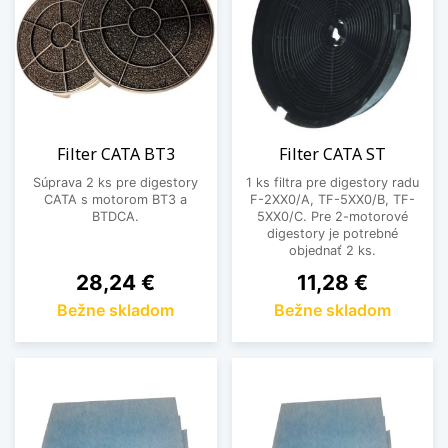
Filter CATA BT3
Filter CATA ST
Súprava 2 ks pre digestory
1 ks filtra pre digestory radu
CATA s motorom BT3 a
F-2XX0/A, TF-5XX0/B, TF-
BTDCA.
5XX0/C. Pre 2-motorové
digestory je potrebné
objednať 2 ks.
Cena
Cena
28,24 €
11,28 €
Bežne skladom
Bežne skladom