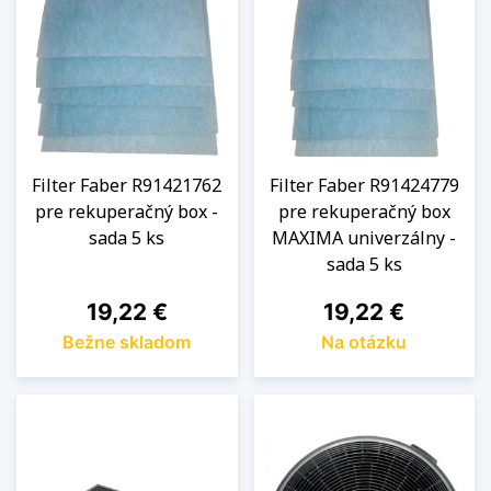
Filter Faber R91421762
Filter Faber R91424779
pre rekuperačný box -
pre rekuperačný box
sada 5 ks
MAXIMA univerzálny -
sada 5 ks
Cena
Cena
19,22 €
19,22 €
Bežne skladom
Na otázku