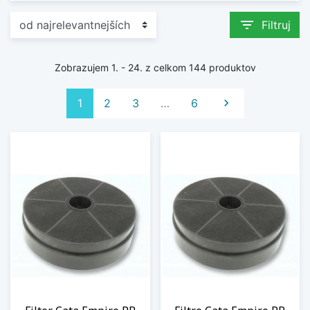
filter_list
Filtruj
Zobrazujem 1. - 24. z celkom 144 produktov
Ďalej
1
2
3
…
6
