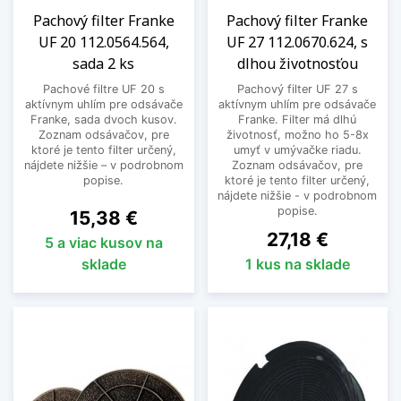
Pachový filter Franke
Pachový filter Franke
UF 20 112.0564.564,
UF 27 112.0670.624, s
sada 2 ks
dlhou životnosťou
Pachové filtre UF 20 s
Pachový filter UF 27 s
aktívnym uhlím pre odsávače
aktívnym uhlím pre odsávače
Franke, sada dvoch kusov.
Franke. Filter má dlhú
Zoznam odsávačov, pre
životnosť, možno ho 5-8x
ktoré je tento filter určený,
umyť v umývačke riadu.
nájdete nižšie – v podrobnom
Zoznam odsávačov, pre
popise.
ktoré je tento filter určený,
nájdete nižšie - v podrobnom
popise.
Cena
15,38 €
Cena
27,18 €
5 a viac kusov na
sklade
1 kus na sklade