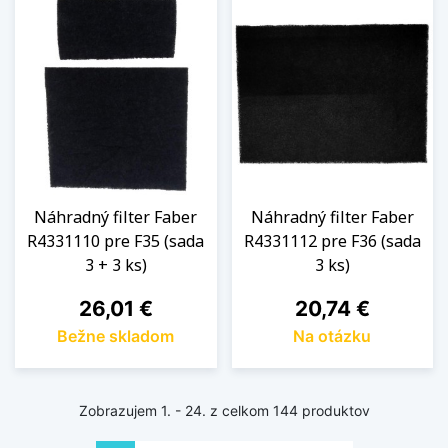
Náhradný filter Faber
Náhradný filter Faber
R4331110 pre F35 (sada
R4331112 pre F36 (sada
3 + 3 ks)
3 ks)
Cena
Cena
26,01 €
20,74 €
Bežne skladom
Na otázku
Zobrazujem 1. - 24. z celkom 144 produktov