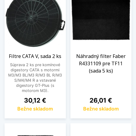
Filtre CATA V, sada 2 ks
Náhradný filter Faber
R4331109 pre TF11
Súprava 2 ks pre komínové
(sada 5 ks)
digestory CATA s motormi
M3/M3 BL/M3 R/M3 BL R/M3
S/M4/M4 R a vstavané
digestory GT-Plus (s
motorom M3).
Cena
Cena
30,12 €
26,01 €
Bežne skladom
Bežne skladom