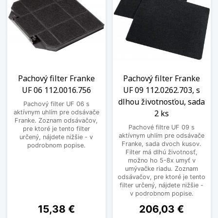
Pachový filter Franke
Pachový filter Franke
UF 06 112.0016.756
UF 09 112.0262.703, s
dlhou životnosťou, sada
Pachový filter UF 06 s
2 ks
aktívnym uhlím pre odsávače
Franke. Zoznam odsávačov,
Pachové filtre UF 09 s
pre ktoré je tento filter
aktívnym uhlím pre odsávače
určený, nájdete nižšie - v
Franke, sada dvoch kusov.
podrobnom popise.
Filter má dlhú životnosť,
možno ho 5-8x umyť v
umývačke riadu. Zoznam
odsávačov, pre ktoré je tento
filter určený, nájdete nižšie -
v podrobnom popise.
Cena
Cena
15,38 €
206,03 €