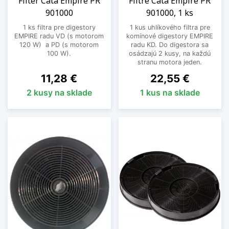
Filter Cata Empire PR
Filtre Cata Empire PR
901000
901000, 1 ks
1 ks filtra pre digestory
1 kus uhlíkového filtra pre
EMPIRE radu VD (s motorom
komínové digestory EMPIRE
120 W) a PD (s motorom
radu KD. Do digestora sa
100 W).
osádzajú 2 kusy, na každú
stranu motora jeden.
Cena
Cena
11,28 €
22,55 €
2 kusy na sklade
1 kus na sklade