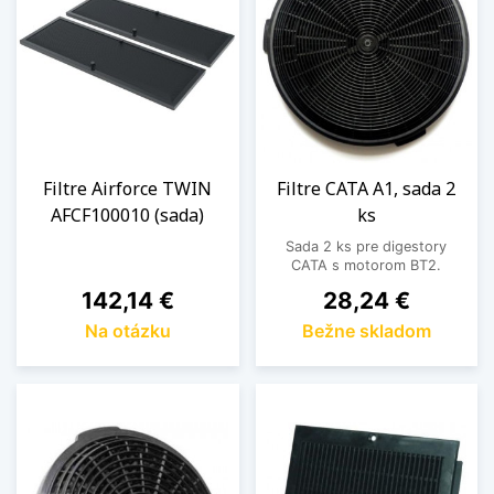
Filtre Airforce TWIN
Filtre CATA A1, sada 2
AFCF100010 (sada)
ks
Sada 2 ks pre digestory
CATA s motorom BT2.
Cena
Cena
142,14 €
28,24 €
Na otázku
Bežne skladom