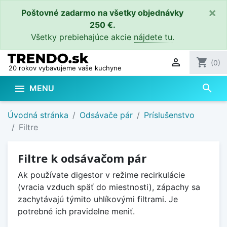
×
Poštovné zadarmo na všetky objednávky
250 €.
Všetky prebiehajúce akcie
nájdete tu
.

shopping_cart
(0)
20 rokov vybavujeme vaše kuchyne
search

MENU
Úvodná stránka
Odsávače pár
Príslušenstvo
Filtre
Filtre k odsávačom pár
Ak používate digestor v režime recirkulácie
(vracia vzduch späť do miestnosti), zápachy sa
zachytávajú týmito uhlíkovými filtrami. Je
potrebné ich pravidelne meniť.