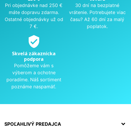
Pri objednávke nad 250 €
30 dní na bezplatné
máte dopravu zdarma.
vrátenie. Potrebujete viac
Ostatné objednávky už od
času? Až 60 dní za malý
7 €.
poplatok.
verified_user
Skvelá zákaznícka
podpora
Pomôžeme vám s
výberom a ochotne
poradíme. Náš sortiment
poznáme naspamäť.
SPOĽAHLIVÝ PREDAJCA