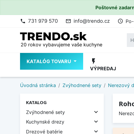
Poštovné zadarm
731 979 570
info@trendo.cz
Po-
phone
mail_outline
access_time
20 rokov vybavujeme vaše kuchyne
flash_on
KATALÓG TOVARU
VÝPREDAJ
Úvodná stránka
Zvýhodnené sety
Nerezový d
Roho
KATALOG

Zvýhodnené sety
Nerezo

Kuchynské drezy

Drezové batérie