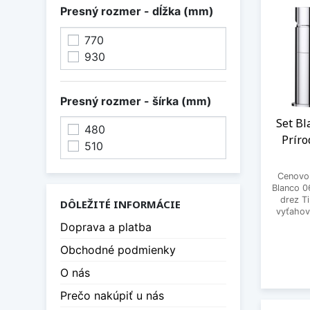
Presný rozmer - dĺžka (mm)
770
930
Presný rozmer - šírka (mm)
Set Bl
480
Príro
510
Cenovo 
Blanco 0
drez Ti
DÔLEŽITÉ INFORMÁCIE
vyťaho
Doprava a platba
Obchodné podmienky
O nás
Prečo nakúpiť u nás