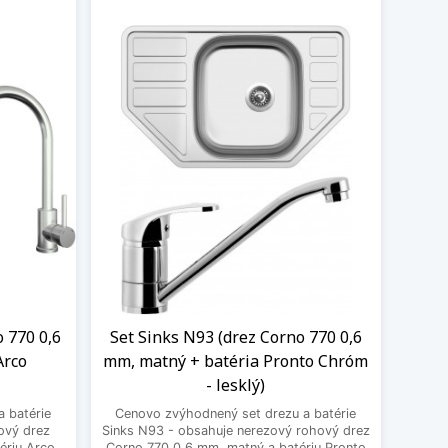
o 770 0,6
Set Sinks N93 (drez Corno 770 0,6
Arco
mm, matný + batéria Pronto Chróm
- lesklý)
 batérie
Cenovo zvýhodnený set drezu a batérie
ový drez
Sinks N93 - obsahuje nerezový rohový drez
ériu Arco
Corno 770 0,6 mm, matný a batériu Pronto