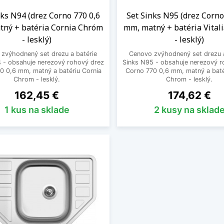
nks N94 (drez Corno 770 0,6
Set Sinks N95 (drez Corno
ný + batéria Cornia Chróm
mm, matný + batéria Vital
- lesklý)
- lesklý)
zvýhodnený set drezu a batérie
Cenovo zvýhodnený set drezu a
 - obsahuje nerezový rohový drez
Sinks N95 - obsahuje nerezový r
0 0,6 mm, matný a batériu Cornia
Corno 770 0,6 mm, matný a batér
Chrom - lesklý.
Chrom - lesklý.
Cena
Cena
162,45 €
174,62 €
1 kus na sklade
2 kusy na sklad