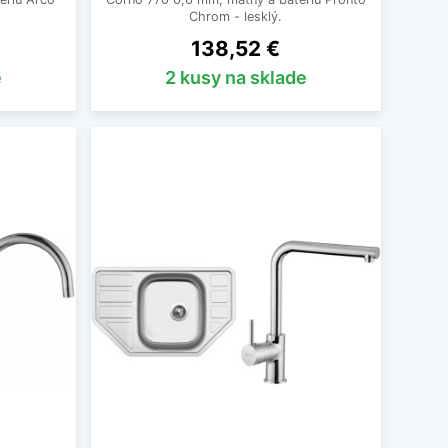
Chrom - lesklý.
Cena
138,52 €
e
2 kusy na sklade