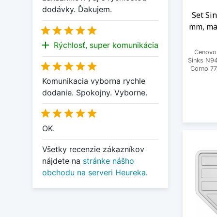
dodávky. Ďakujem.
Set Si
mm, mat





add
Rýchlosť, super komunikácia
Cenovo 
Sinks N94





Corno 77
Komunikacia vyborna rychle
dodanie. Spokojny. Vyborne.





OK.
Všetky recenzie zákazníkov
nájdete na
stránke nášho
obchodu na serveri Heureka
.