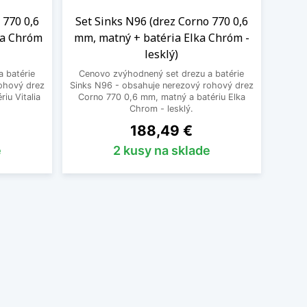
 770 0,6
Set Sinks N96 (drez Corno 770 0,6
ia Chróm
mm, matný + batéria Elka Chróm -
lesklý)
 batérie
Cenovo zvýhodnený set drezu a batérie
ohový drez
Sinks N96 - obsahuje nerezový rohový drez
iu Vitalia
Corno 770 0,6 mm, matný a batériu Elka
Chrom - lesklý.
Cena
188,49 €
e
2 kusy na sklade