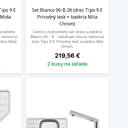
Tipo 9 E
Set Blanco 06-B 26 (drez Tipo 9 E
a Mida
Prírodný lesk + batéria Mila
Chrom)
 batérie
Cenovo zvýhodnený set drezu a batérie
ý nerezový
Blanco 06 - B - obsahuje rohový nerezový
tériu Mida
drez Tipo 9 E Prírodný lesk a batériu Mila
Chróm.
Cena
219,56 €
e
2 kusy na sklade