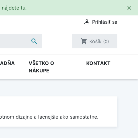
×
e
nájdete tu
.

Prihlásiť sa

shopping_cart
Košík
(0)
RADŇA
VŠETKO O
KONTAKT
NÁKUPE
tnom dizajne a lacnejšie ako samostatne.