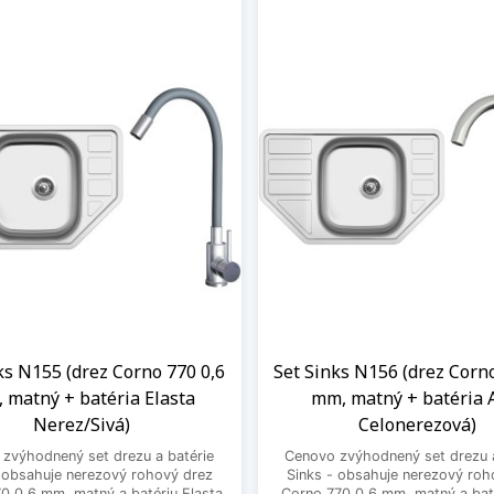
ks N155 (drez Corno 770 0,6
Set Sinks N156 (drez Corn
 matný + batéria Elasta
mm, matný + batéria 
Nerez/Sivá)
Celonerezová)
zvýhodnený set drezu a batérie
Cenovo zvýhodnený set drezu a
- obsahuje nerezový rohový drez
Sinks - obsahuje nerezový roh
0 0,6 mm, matný a batériu Elasta
Corno 770 0,6 mm, matný a bat