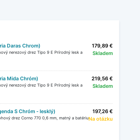
éria Daras Chrom)
179,89 €
ový nerezový drez Tipo 9 E Prírodný lesk a
Skladem
éria Mida Chróm)
219,56 €
ový nerezový drez Tipo 9 E Prírodný lesk a
Skladem
genda S Chróm - lesklý)
197,26 €
ohový drez Corno 770 0,6 mm, matný a batériu
Na otázku