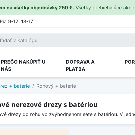
o na všetky objednávky 250 €.
Všetky prebiehajúce akci
Pia 9-12, 13-17
PREČO NAKÚPIŤ U
DOPRAVA A
PO
NÁS
PLATBA
rez + batérie
Rohový + batérie
vé nerezové drezy s batériou
vé drezy do rohu vo zvýhodnenom sete s batériou. V jedno