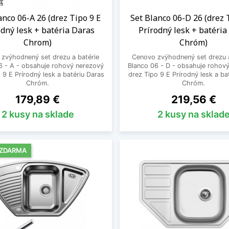
anco 06-A 26 (drez Tipo 9 E
Set Blanco 06-D 26 (drez 
odný lesk + batéria Daras
Prírodný lesk + batéri
Chrom)
Chróm)
zvýhodnený set drezu a batérie
Cenovo zvýhodnený set drezu a
6 - A - obsahuje rohový nerezový
Blanco 06 - D - obsahuje rohov
 9 E Prírodný lesk a batériu Daras
drez Tipo 9 E Prírodný lesk a ba
Chróm.
Chróm.
Cena
Cena
179,89 €
219,56 €
2 kusy na sklade
2 kusy na sklad
 ZDARMA