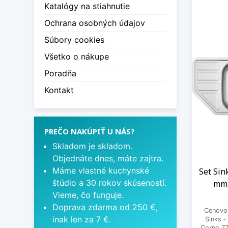
Katalógy na stiahnutie
Ochrana osobných údajov
Súbory cookies
Všetko o nákupe
Poradňa
Kontakt
PREČO NAKÚPIŤ U NÁS?
Skladom je skladom.
Objednáte dnes, máte zajtra.
Máme vlastné kuchynské
Set Sin
štúdio a 30 rokov skúseností.
mm,
Vieme, čo funguje.
Doprava zdarma od 250 €,
Cenovo 
inak len za 7 €.
Sinks 
Corno 77