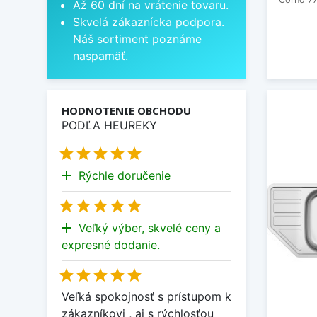
Až 60 dní na vrátenie tovaru.
Skvelá zákaznícka podpora.
Náš sortiment poznáme
naspamäť.
HODNOTENIE OBCHODU
PODĽA HEUREKY





add
Rýchle doručenie





add
Veľký výber, skvelé ceny a
expresné dodanie.





Veľká spokojnosť s prístupom k
zákazníkovi , aj s rýchlosťou