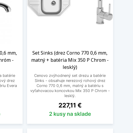
 0,6 mm,
Set Sinks (drez Corno 770 0,6 mm,
hróm -
matný + batéria Mix 350 P Chrom -
lesklý)
 batérie
Cenovo zvýhodnený set drezu a batérie
ový drez
Sinks - obsahuje nerezový rohový drez
riu Evera
Corno 770 0,6 mm, matný a batériu s
vyťahovacou koncovkou Mix 350 P Chrom -
lesklý.
Cena
227,11 €
e
2 kusy na sklade