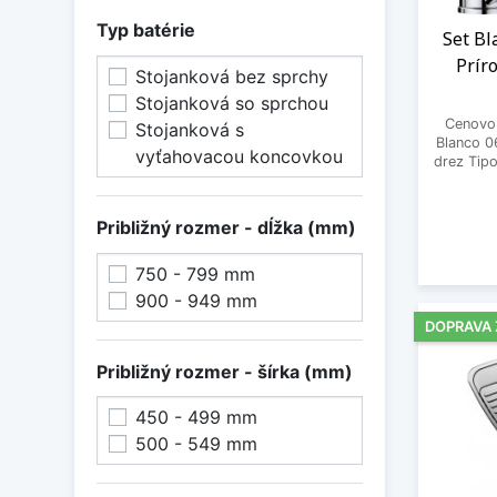
Typ batérie
Set Bl
Prír
Stojanková bez sprchy
Stojanková so sprchou
Cenovo 
Stojanková s
Blanco 0
vyťahovacou koncovkou
drez Tipo
Približný rozmer - dĺžka (mm)
750 - 799 mm
900 - 949 mm
DOPRAVA
Približný rozmer - šírka (mm)
450 - 499 mm
500 - 549 mm