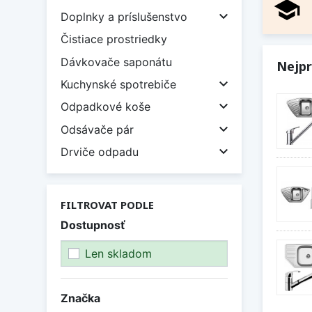
school

Doplnky a príslušenstvo
Čistiace prostriedky
Dávkovače saponátu
Nejpr

Kuchynské spotrebiče

Odpadkové koše

Odsávače pár

Drviče odpadu
FILTROVAT PODLE
Dostupnosť
Len skladom
Značka