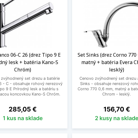
anco 06-C 26 (drez Tipo 9 E
Set Sinks (drez Corno 770
dný lesk + batéria Kano-S
matný + batéria Evera C
Chróm)
lesklý)
zvýhodnený set drezu a batérie
Cenovo zvýhodnený set drezu a
6 - C - obsahuje rohový nerezový
Sinks - obsahuje nerezový roh
po 9 E Prírodný lesk a batériu s
Corno 770 0,6 mm, matný a baté
vacou koncovkou Kano-S Chróm.
Chrom - lesklý.
Cena
Cena
285,05 €
156,70 €
1 kus na sklade
2 kusy na sklad