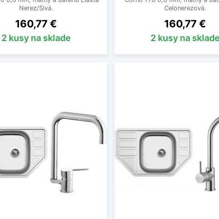
Nerez/Sivá.
Celonerezová.
Cena
Cena
160,77 €
160,77 €
2 kusy na sklade
2 kusy na sklad