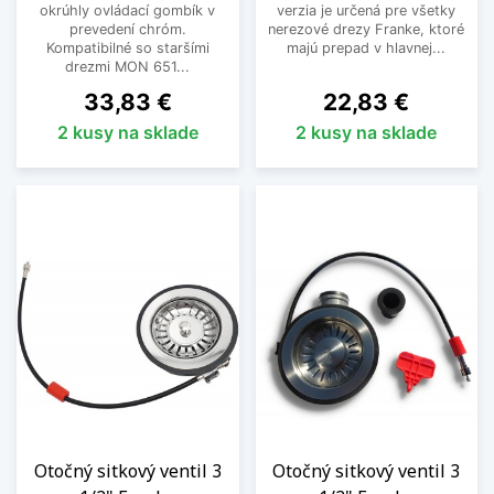
okrúhly ovládací gombík v
verzia je určená pre všetky
prevedení chróm.
nerezové drezy Franke, ktoré
Kompatibilné so staršími
majú prepad v hlavnej...
drezmi MON 651...
Cena
Cena
33,83 €
22,83 €
2 kusy na sklade
2 kusy na sklade
Otočný sitkový ventil 3
Otočný sitkový ventil 3