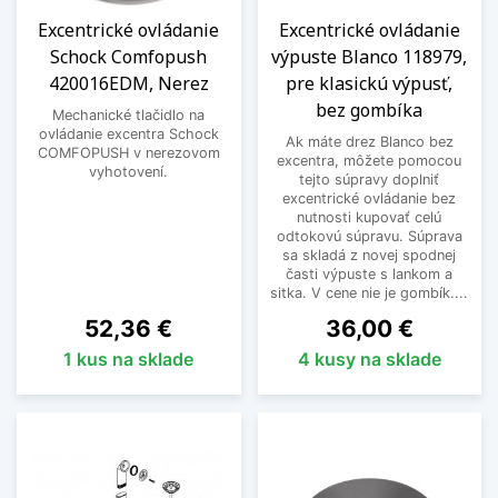
Excentrické ovládanie
Excentrické ovládanie
Schock Comfopush
výpuste Blanco 118979,
420016EDM, Nerez
pre klasickú výpusť,
bez gombíka
Mechanické tlačidlo na
ovládanie excentra Schock
Ak máte drez Blanco bez
COMFOPUSH v nerezovom
excentra, môžete pomocou
vyhotovení.
tejto súpravy doplniť
excentrické ovládanie bez
nutnosti kupovať celú
odtokovú súpravu. Súprava
sa skladá z novej spodnej
časti výpuste s lankom a
sitka. V cene nie je gombík....
Cena
Cena
52,36 €
36,00 €
1 kus na sklade
4 kusy na sklade