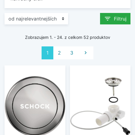
filter_list
Filtruj
Zobrazujem 1. - 24. z celkom 52 produktov
Ďalej
1
2
3
