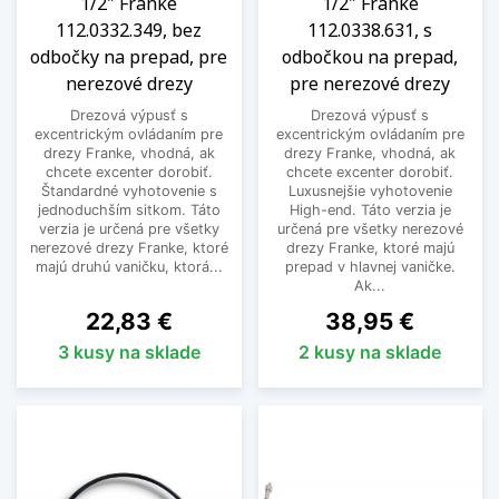
1/2" Franke
1/2" Franke
112.0332.349, bez
112.0338.631, s
odbočky na prepad, pre
odbočkou na prepad,
nerezové drezy
pre nerezové drezy
Drezová výpusť s
Drezová výpusť s
excentrickým ovládaním pre
excentrickým ovládaním pre
drezy Franke, vhodná, ak
drezy Franke, vhodná, ak
chcete excenter dorobiť.
chcete excenter dorobiť.
Štandardné vyhotovenie s
Luxusnejšie vyhotovenie
jednoduchším sitkom. Táto
High-end. Táto verzia je
verzia je určená pre všetky
určená pre všetky nerezové
nerezové drezy Franke, ktoré
drezy Franke, ktoré majú
majú druhú vaničku, ktorá...
prepad v hlavnej vaničke.
Ak...
Cena
Cena
22,83 €
38,95 €
3 kusy na sklade
2 kusy na sklade