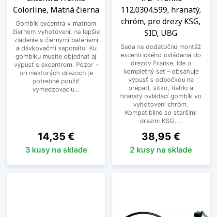
Colorline, Matná čierna
112.0304.599, hranatý,
chróm, pre drezy KSG,
Gombík excentra v matnom
SID, UBG
čiernom vyhotovení, na lepšie
zladenie s čiernymi batériami
Sada na dodatočnú montáž
a dávkovačmi saponátu. Ku
excentrického ovládania do
gombíku musíte objednať aj
drezov Franke. Ide o
výpusť s excentrom. Pozor -
kompletný set – obsahuje
pri niektorých drezoch je
výpusť s odbočkou na
potrebné použiť
prepad, sitko, tiahlo a
vymedzovaciu...
hranatý ovládací gombík vo
vyhotovení chróm.
Kompatibilné so staršími
drezmi KSG,...
Cena
Cena
14,35 €
38,95 €
3 kusy na sklade
2 kusy na sklade