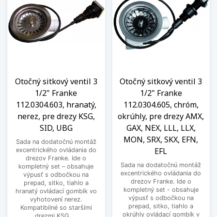
Otočný sitkový ventil 3
Otočný sitkový ventil 3
1/2" Franke
1/2" Franke
112.0304.603, hranatý,
112.0304.605, chróm,
nerez, pre drezy KSG,
okrúhly, pre drezy AMX,
SID, UBG
GAX, NEX, LLL, LLX,
MON, SRX, SKX, EFN,
Sada na dodatočnú montáž
EFL
excentrického ovládania do
drezov Franke. Ide o
Sada na dodatočnú montáž
kompletný set – obsahuje
excentrického ovládania do
výpusť s odbočkou na
drezov Franke. Ide o
prepad, sitko, tiahlo a
kompletný set - obsahuje
hranatý ovládací gombík vo
výpusť s odbočkou na
vyhotovení nerez.
prepad, sitko, tiahlo a
Kompatibilné so staršími
okrúhly ovládací gombík v
drezmi KSG,...