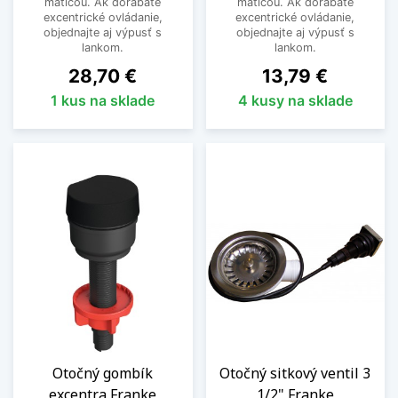
maticou. Ak dorábate
maticou. Ak dorábate
excentrické ovládanie,
excentrické ovládanie,
objednajte aj výpusť s
objednajte aj výpusť s
lankom.
lankom.
Cena
Cena
28,70 €
13,79 €
1 kus na sklade
4 kusy na sklade
Otočný gombík
Otočný sitkový ventil 3
excentra Franke
1/2" Franke