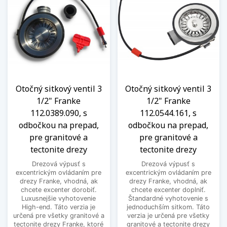
Otočný sitkový ventil 3
Otočný sitkový ventil 3
1/2" Franke
1/2" Franke
112.0389.090, s
112.0544.161, s
odbočkou na prepad,
odbočkou na prepad,
pre granitové a
pre granitové a
tectonite drezy
tectonite drezy
Drezová výpusť s
Drezová výpusť s
excentrickým ovládaním pre
excentrickým ovládaním pre
drezy Franke, vhodná, ak
drezy Franke, vhodná, ak
chcete excenter dorobiť.
chcete excenter doplniť.
Luxusnejšie vyhotovenie
Štandardné vyhotovenie s
High-end. Táto verzia je
jednoduchším sitkom. Táto
určená pre všetky granitové a
verzia je určená pre všetky
tectonite drezy Franke, ktoré
granitové a tectonite drezy