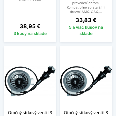
prevedení chróm.
Kompatibilné so staršími
drezmi AMX, GAX,...
Cena
33,83 €
Cena
38,95 €
5 a viac kusov na
3 kusy na sklade
sklade
Otočný sitkový ventil 3
Otočný sitkový ventil 3