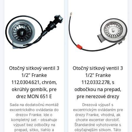
Otočný sitkový ventil 3
Otočný sitkový ventil 3
1/2" Franke
1/2" Franke
112.0304.621, chróm,
112.0332.278, s
okrúhly gombík, pre
odbočkou na prepad,
drez MON 651 E
pre nerezové drezy
Sada na dodatočnú montáž
Drezová výpusť s
excentrického ovládania do
excentrickým ovládaním pre
drezov Franke. Ide o
drezy Franke, vhodná, ak
kompletný set - obsahuje
chcete excenter dorobiť.
výpusť bez odbočky na
Štandardné vyhotovenie s
prepad, sitko, tiahlo a
obyčajnejším sitkom. Táto