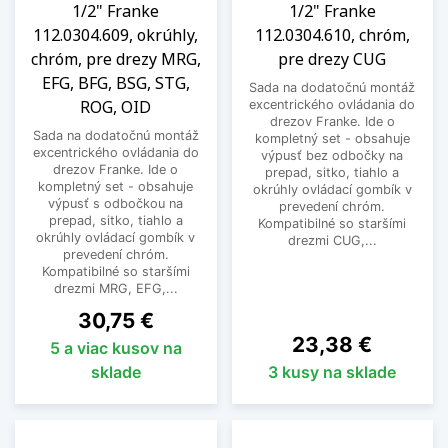
1/2" Franke
1/2" Franke
112.0304.609, okrúhly,
112.0304.610, chróm,
chróm, pre drezy MRG,
pre drezy CUG
EFG, BFG, BSG, STG,
Sada na dodatočnú montáž
ROG, OID
excentrického ovládania do
drezov Franke. Ide o
Sada na dodatočnú montáž
kompletný set - obsahuje
excentrického ovládania do
výpusť bez odbočky na
drezov Franke. Ide o
prepad, sitko, tiahlo a
kompletný set - obsahuje
okrúhly ovládací gombík v
výpusť s odbočkou na
prevedení chróm.
prepad, sitko, tiahlo a
Kompatibilné so staršími
okrúhly ovládací gombík v
drezmi CUG,...
prevedení chróm.
Kompatibilné so staršími
drezmi MRG, EFG,...
Cena
30,75 €
Cena
23,38 €
5 a viac kusov na
sklade
3 kusy na sklade