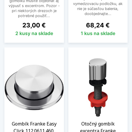
gombíku musíte objednať aj
vymedzovaciu podložku, ak
výpusť s excentrom. Pozor -
nie je súčasťou balenia,
pri niektorých drezoch je
doobjednajte...
potrebné použiť...
Cena
Cena
23,00 €
68,24 €
2 kusy na sklade
1 kus na sklade
Gombík Franke Easy
Otočný gombík
Click 112.0611.460,
excentra Franke