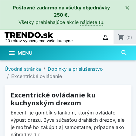
×
Poštovné zadarmo na všetky objednávky
250 €.
Všetky prebiehajúce akcie
nájdete tu
.

shopping_cart
(0)
20 rokov vybavujeme vaše kuchyne
search

MENU
Úvodná stránka
Doplnky a príslušenstvo
Excentrické ovládanie
Excentrické ovládanie ku
kuchynským drezom
Excentr je gombík s lankom, ktorým ovládate
výpust drezu. Býva súčasťou drahších drezov, ale
je možné ho zakúpiť aj samostatne, prípadne ako
náhradný diel.