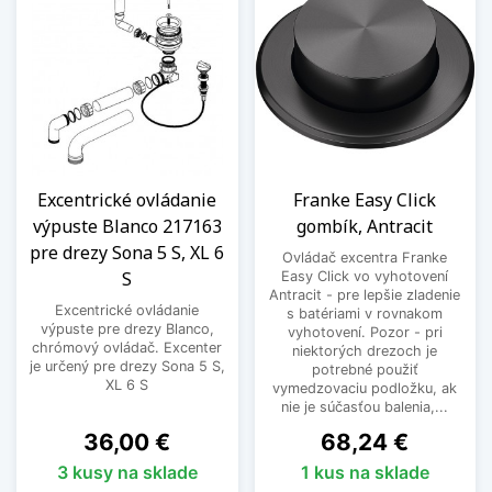
Excentrické ovládanie
Franke Easy Click
výpuste Blanco 217163
gombík, Antracit
pre drezy Sona 5 S, XL 6
Ovládač excentra Franke
S
Easy Click vo vyhotovení
Antracit - pre lepšie zladenie
Excentrické ovládanie
s batériami v rovnakom
výpuste pre drezy Blanco,
vyhotovení. Pozor - pri
chrómový ovládač. Excenter
niektorých drezoch je
je určený pre drezy Sona 5 S,
potrebné použiť
XL 6 S
vymedzovaciu podložku, ak
nie je súčasťou balenia,...
Cena
Cena
36,00 €
68,24 €
3 kusy na sklade
1 kus na sklade