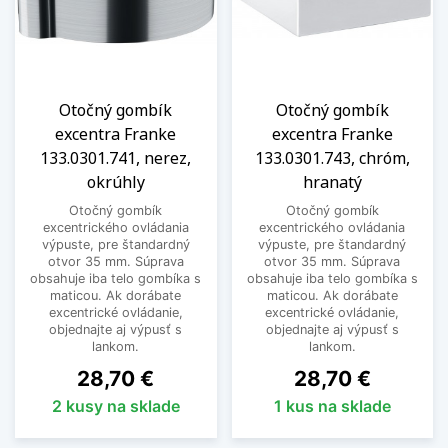
Otočný gombík
Otočný gombík
excentra Franke
excentra Franke
133.0301.741, nerez,
133.0301.743, chróm,
okrúhly
hranatý
Otočný gombík
Otočný gombík
excentrického ovládania
excentrického ovládania
výpuste, pre štandardný
výpuste, pre štandardný
otvor 35 mm. Súprava
otvor 35 mm. Súprava
obsahuje iba telo gombíka s
obsahuje iba telo gombíka s
maticou. Ak dorábate
maticou. Ak dorábate
excentrické ovládanie,
excentrické ovládanie,
objednajte aj výpusť s
objednajte aj výpusť s
lankom.
lankom.
Cena
Cena
28,70 €
28,70 €
2 kusy na sklade
1 kus na sklade