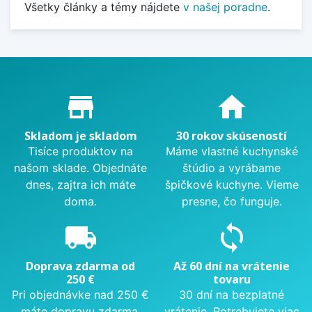
Všetky články a témy nájdete
v našej poradne
.
Proč nakupovat u nás?
store_mall_directory
home
Skladom je skladom
30 rokov skúseností
Tisíce produktov na
Máme vlastné kuchynské
našom sklade. Objednáte
štúdio a vyrábame
dnes, zajtra ich máte
špičkové kuchyne. Vieme
doma.
presne, čo funguje.
local_shipping
sync
Doprava zdarma od
Až 60 dní na vrátenie
250 €
tovaru
Pri objednávke nad 250 €
30 dní na bezplatné
máte dopravu zdarma.
vrátenie. Potrebujete viac