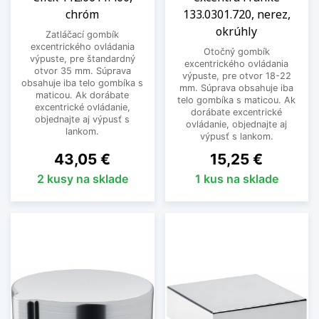
chróm
133.0301.720, nerez,
okrúhly
Zatláčací gombík
excentrického ovládania
Otočný gombík
výpuste, pre štandardný
excentrického ovládania
otvor 35 mm. Súprava
výpuste, pre otvor 18-22
obsahuje iba telo gombíka s
mm. Súprava obsahuje iba
maticou. Ak dorábate
telo gombíka s maticou. Ak
excentrické ovládanie,
dorábate excentrické
objednajte aj výpusť s
ovládanie, objednajte aj
lankom.
výpusť s lankom.
Cena
Cena
43,05 €
15,25 €
2 kusy na sklade
1 kus na sklade