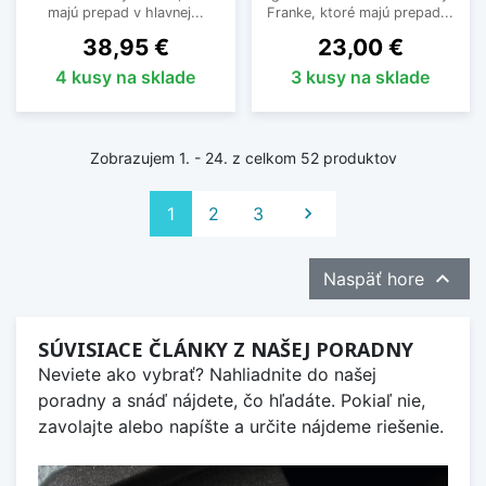
majú prepad v hlavnej...
Franke, ktoré majú prepad...
Cena
Cena
38,95 €
23,00 €
4 kusy na sklade
3 kusy na sklade
Zobrazujem 1. - 24. z celkom 52 produktov
Ďalej
1
2
3


Naspäť hore
SÚVISIACE ČLÁNKY Z NAŠEJ PORADNY
Neviete ako vybrať? Nahliadnite do našej
poradny a snáď nájdete, čo hľadáte. Pokiaľ nie,
zavolajte alebo napíšte a určite nájdeme riešenie.