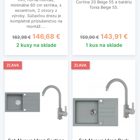
Cortina 20 Beige 55 a batériu
minimálne 60 cm skrinka, s
Tonia Beige 55.
excentrom, 2 otvory z
výroby. Súčasťou drezu je
kompletné príslušenstvo na
montáž....
Základná cena
Cena
Základná cena
Cena
146,68 €
143,91 €
162,98 €
159,90 €
2 kusy na sklade
1 kus na sklade
ZĽAVA
ZĽAVA