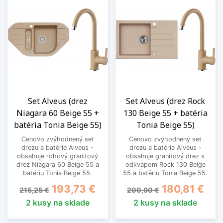
Set Alveus (drez
Set Alveus (drez Rock
Niagara 60 Beige 55 +
130 Beige 55 + batéria
batéria Tonia Beige 55)
Tonia Beige 55)
Cenovo zvýhodnený set
Cenovo zvýhodnený set
drezu a batérie Alveus -
drezu a batérie Alveus -
obsahuje rohový granitový
obsahuje granitový drez s
drez Niagara 60 Beige 55 a
odkvapom Rock 130 Beige
batériu Tonia Beige 55.
55 a batériu Tonia Beige 55.
Základná cena
Cena
Základná cena
Cena
193,73 €
180,81 €
215,25 €
200,90 €
2 kusy na sklade
2 kusy na sklade