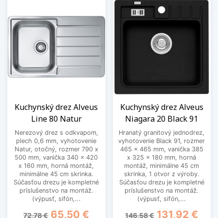
Kuchynský drez Alveus
Kuchynský drez Alveus
Line 80 Natur
Niagara 20 Black 91
Nerezový drez s odkvapom,
Hranatý granitový jednodrez,
plech 0,6 mm, vyhotovenie
vyhotovenie Black 91, rozmer
Natur, otočný, rozmer 790 x
465 x 465 mm, vanička 385
500 mm, vanička 340 x 420
x 325 x 180 mm, horná
x 160 mm, horná montáž,
montáž, minimálne 45 cm
minimálne 45 cm skrinka.
skrinka, 1 otvor z výroby.
Súčasťou drezu je kompletné
Súčasťou drezu je kompletné
príslušenstvo na montáž.
príslušenstvo na montáž.
(výpusť, sifón,...
(výpusť, sifón,...
Základná cena
Cena
Základná cena
Cena
65,50 €
131,92 €
72,78 €
146,58 €