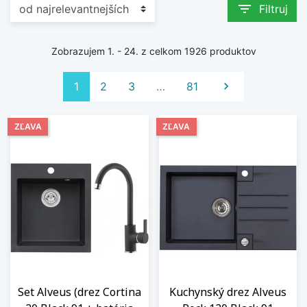
filter_list
Filtruj
Zobrazujem 1. - 24. z celkom 1926 produktov
Ďalej
1
2
3
…
81

ZĽAVA
ZĽAVA
Set Alveus (drez Cortina
Kuchynský drez Alveus