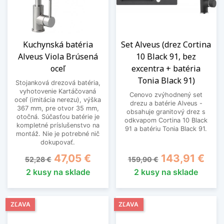
Kuchynská batéria
Set Alveus (drez Cortina
Alveus Viola Brúsená
10 Black 91, bez
oceľ
excentra + batéria
Tonia Black 91)
Stojanková drezová batéria,
vyhotovenie Kartáčovaná
Cenovo zvýhodnený set
oceľ (imitácia nerezu), výška
drezu a batérie Alveus -
367 mm, pre otvor 35 mm,
obsahuje granitový drez s
otočná. Súčasťou batérie je
odkvapom Cortina 10 Black
kompletné príslušenstvo na
91 a batériu Tonia Black 91.
montáž. Nie je potrebné nič
dokupovať.
Základná cena
Cena
Základná cena
Cena
47,05 €
143,91 €
52,28 €
159,90 €
2 kusy na sklade
2 kusy na sklade
ZĽAVA
ZĽAVA