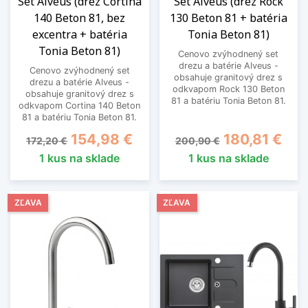
Set Alveus (drez Cortina
Set Alveus (drez Rock
140 Beton 81, bez
130 Beton 81 + batéria
excentra + batéria
Tonia Beton 81)
Tonia Beton 81)
Cenovo zvýhodnený set
drezu a batérie Alveus -
Cenovo zvýhodnený set
obsahuje granitový drez s
drezu a batérie Alveus -
odkvapom Rock 130 Beton
obsahuje granitový drez s
81 a batériu Tonia Beton 81.
odkvapom Cortina 140 Beton
81 a batériu Tonia Beton 81.
Základná cena
Cena
Základná cena
Cena
154,98 €
180,81 €
172,20 €
200,90 €
1 kus na sklade
1 kus na sklade
ZĽAVA
ZĽAVA