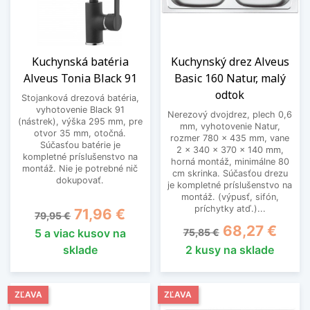
Kuchynská batéria
Kuchynský drez Alveus
Alveus Tonia Black 91
Basic 160 Natur, malý
odtok
Stojanková drezová batéria,
vyhotovenie Black 91
Nerezový dvojdrez, plech 0,6
(nástrek), výška 295 mm, pre
mm, vyhotovenie Natur,
otvor 35 mm, otočná.
rozmer 780 x 435 mm, vane
Súčasťou batérie je
2 x 340 x 370 x 140 mm,
kompletné príslušenstvo na
horná montáž, minimálne 80
montáž. Nie je potrebné nič
cm skrinka. Súčasťou drezu
dokupovať.
je kompletné príslušenstvo na
montáž. (výpusť, sifón,
príchytky atď.)...
Základná cena
Cena
71,96 €
79,95 €
Základná cena
Cena
68,27 €
5 a viac kusov na
75,85 €
sklade
2 kusy na sklade
ZĽAVA
ZĽAVA