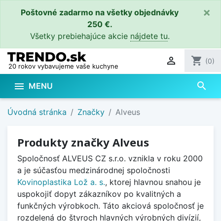
×
Poštovné zadarmo na všetky objednávky
250 €.
Všetky prebiehajúce akcie
nájdete tu
.

shopping_cart
(0)
20 rokov vybavujeme vaše kuchyne
search

MENU
Úvodná stránka
Značky
Alveus
Produkty značky Alveus
Spoločnosť ALVEUS CZ s.r.o. vznikla v roku 2000
a je súčasťou medzinárodnej spoločnosti
Kovinoplastika Lož a. s.
, ktorej
hlavnou snahou je
uspokojiť dopyt zákazníkov po kvalitných a
funkčných výrobkoch. Táto akciová spoločnosť je
rozdelená do štyroch hlavných výrobných divízií,