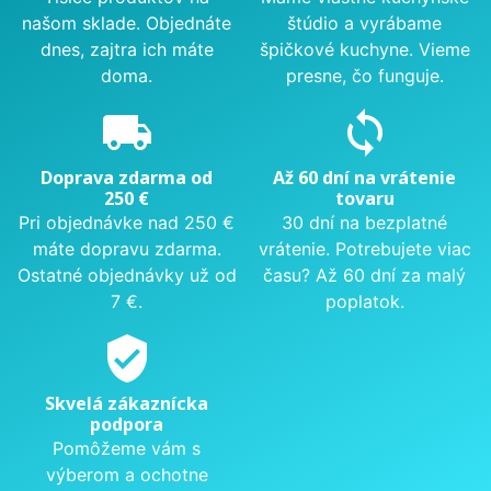
našom sklade. Objednáte
štúdio a vyrábame
dnes, zajtra ich máte
špičkové kuchyne. Vieme
doma.
presne, čo funguje.
local_shipping
sync
Doprava zdarma od
Až 60 dní na vrátenie
250 €
tovaru
Pri objednávke nad 250 €
30 dní na bezplatné
máte dopravu zdarma.
vrátenie. Potrebujete viac
Ostatné objednávky už od
času? Až 60 dní za malý
7 €.
poplatok.
verified_user
Skvelá zákaznícka
podpora
Pomôžeme vám s
výberom a ochotne