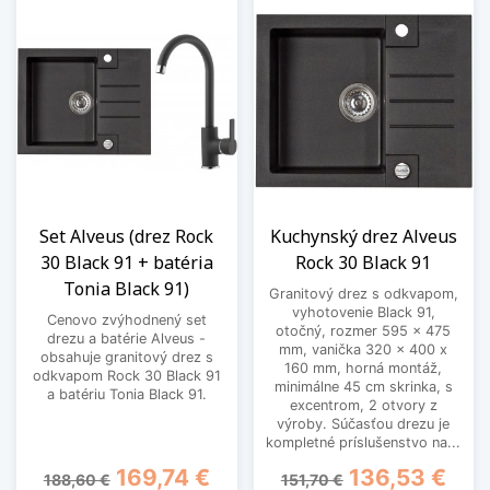
Set Alveus (drez Rock
Kuchynský drez Alveus
30 Black 91 + batéria
Rock 30 Black 91
Tonia Black 91)
Granitový drez s odkvapom,
vyhotovenie Black 91,
Cenovo zvýhodnený set
otočný, rozmer 595 x 475
drezu a batérie Alveus -
mm, vanička 320 x 400 x
obsahuje granitový drez s
160 mm, horná montáž,
odkvapom Rock 30 Black 91
minimálne 45 cm skrinka, s
a batériu Tonia Black 91.
excentrom, 2 otvory z
výroby. Súčasťou drezu je
kompletné príslušenstvo na...
Základná cena
Cena
Základná cena
Cena
169,74 €
136,53 €
188,60 €
151,70 €