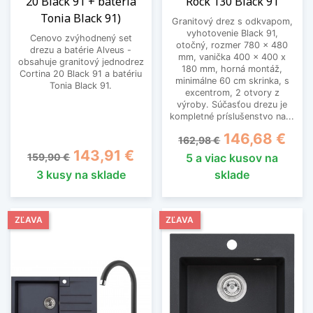
20 Black 91 + batéria
Rock 130 Black 91
Tonia Black 91)
Granitový drez s odkvapom,
vyhotovenie Black 91,
Cenovo zvýhodnený set
otočný, rozmer 780 x 480
drezu a batérie Alveus -
mm, vanička 400 x 400 x
obsahuje granitový jednodrez
180 mm, horná montáž,
Cortina 20 Black 91 a batériu
minimálne 60 cm skrinka, s
Tonia Black 91.
excentrom, 2 otvory z
výroby. Súčasťou drezu je
kompletné príslušenstvo na...
Základná cena
Cena
146,68 €
162,98 €
Základná cena
Cena
143,91 €
159,90 €
5 a viac kusov na
3 kusy na sklade
sklade
ZĽAVA
ZĽAVA