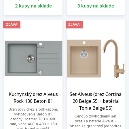
2 kusy na sklade
3 kusy na sklade
ZĽAVA
ZĽAVA
Kuchynský drez Alveus
Set Alveus (drez Cortina
Rock 130 Beton 81
20 Beige 55 + batéria
Tonia Beige 55)
Granitový drez s odkvapom,
vyhotovenie Beton 81,
Cenovo zvýhodnený set
otočný, rozmer 780 x 480
drezu a batérie Alveus -
mm, vaňa 400 x 400 x 180
obsahuje granitový jednodrez
mm, horná montáž,