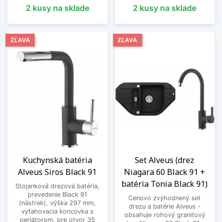
2 kusy na sklade
2 kusy na sklade
ZĽAVA
ZĽAVA
Kuchynská batéria
Set Alveus (drez
Alveus Siros Black 91
Niagara 60 Black 91 +
batéria Tonia Black 91)
Stojanková drezová batéria,
prevedenie Black 91
Cenovo zvýhodnený set
(nástrek), výška 297 mm,
drezu a batérie Alveus -
vyťahovacia koncovka s
obsahuje rohový granitový
perlátorom, pre otvor 35