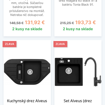
drez Niagara 60 Black 91 a
mm, otočná. Súčasťou
batériu Tonia Black 91.
batérie je kompletné
príslušenstvo na montáž.
Netreba nič dokupovať.
Základná cena
Cena
Základná cena
Cena
131,92 €
193,73 €
146,58 €
215,25 €
2 kusy na sklade
2 kusy na sklade
ZĽAVA
ZĽAVA
Kuchynský drez Alveus
Set Alveus (drez