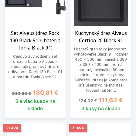
Set Alveus (drez Rock
Kuchynský drez Alveus
130 Black 91 + batéria
Cortina 20 Black 91
Tonia Black 91)
Hranatý granitový jednodrez,
vyhotovenie Black 91, rozmer
Cenovo zvýhodnený set
450 x 500 mm, vanička 380
drezu a batérie Alveus -
x 380 x 160 mm, horná
obsahuje granitový drez s
montáž, minimálne 50 cm
odkvapom Rock 130 Black 91
skrinka, 1 otvor z výroby.
a batériu Tonia Black 91.
Súčasťou drezu je kompletné
príslušenstvo na montáž.
(výpusť, sifón)...
Základná cena
Cena
180,81 €
200,90 €
Základná cena
Cena
111,62 €
5 a viac kusov na
124,02 €
sklade
3 kusy na sklade
ZĽAVA
ZĽAVA