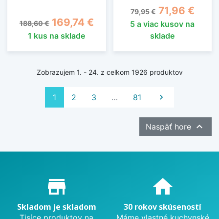
Základná cena
Cena
71,96 €
79,95 €
Základná cena
Cena
169,74 €
188,60 €
5 a viac kusov na
1 kus na sklade
sklade
Zobrazujem 1. - 24. z celkom 1926 produktov
Ďalej
1
2
3
…
81


Naspäť hore
Proč nakupovat u nás?
store_mall_directory
home
Skladom je skladom
30 rokov skúseností
Tisíce produktov na
Máme vlastné kuchynské