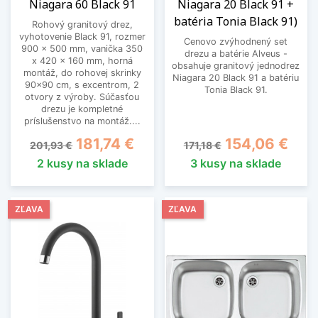
Niagara 60 Black 91
Niagara 20 Black 91 +
batéria Tonia Black 91)
Rohový granitový drez,
vyhotovenie Black 91, rozmer
Cenovo zvýhodnený set
900 x 500 mm, vanička 350
drezu a batérie Alveus -
x 420 x 160 mm, horná
obsahuje granitový jednodrez
montáž, do rohovej skrinky
Niagara 20 Black 91 a batériu
90x90 cm, s excentrom, 2
Tonia Black 91.
otvory z výroby. Súčasťou
drezu je kompletné
príslušenstvo na montáž....
Základná cena
Cena
Základná cena
Cena
181,74 €
154,06 €
201,93 €
171,18 €
2 kusy na sklade
3 kusy na sklade
ZĽAVA
ZĽAVA