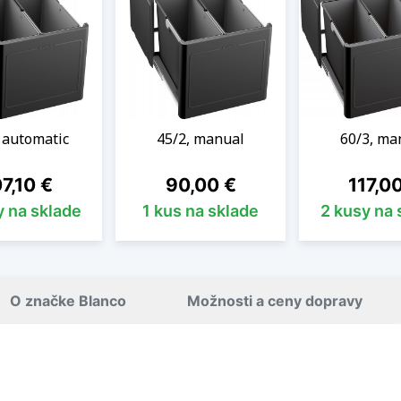
 automatic
45/2, manual
60/3, ma
na
Cena
Cena
7,10 €
90,00 €
117,0
y na sklade
1 kus na sklade
2 kusy na 
O značke Blanco
Možnosti a ceny dopravy