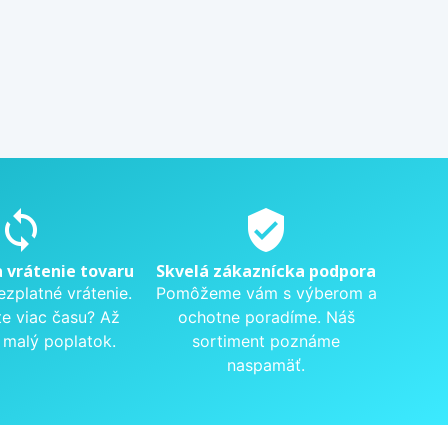
sync
verified_user
a vrátenie tovaru
Skvelá zákaznícka podpora
ezplatné vrátenie.
Pomôžeme vám s výberom a
te viac času? Až
ochotne poradíme. Náš
 malý poplatok.
sortiment poznáme
naspamäť.