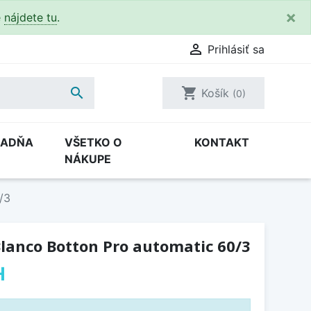
×
e
nájdete tu
.

Prihlásiť sa

shopping_cart
Košík
(0)
RADŇA
VŠETKO O
KONTAKT
NÁKUPE
/3
lanco Botton Pro automatic 60/3
H