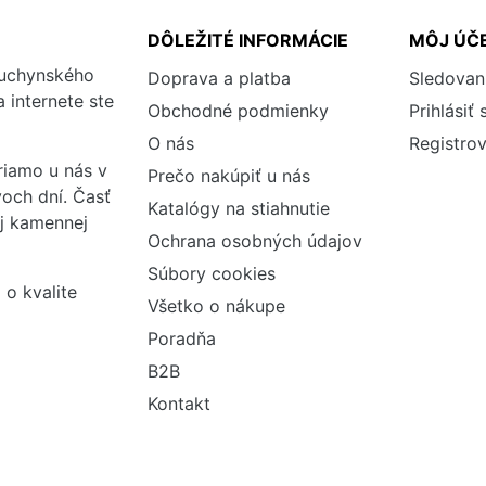
DÔLEŽITÉ INFORMÁCIE
MÔJ ÚČ
kuchynského
Doprava a platba
Sledovan
 internete ste
Obchodné podmienky
Prihlásiť 
O nás
Registrov
iamo u nás v
Prečo nakúpiť u nás
och dní. Časť
Katalógy na stiahnutie
ej kamennej
Ochrana osobných údajov
Súbory cookies
 o kvalite
Všetko o nákupe
Poradňa
B2B
Kontakt