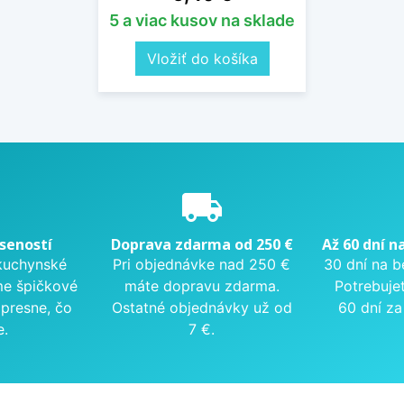
5 a viac kusov na sklade
Vložiť do košíka
e
local_shipping
seností
Doprava zdarma od 250 €
Až 60 dní n
kuchynské
Pri objednávke nad 250 €
30 dní na b
me špičkové
máte dopravu zdarma.
Potrebuje
presne, čo
Ostatné objednávky už od
60 dní za
e.
7 €.