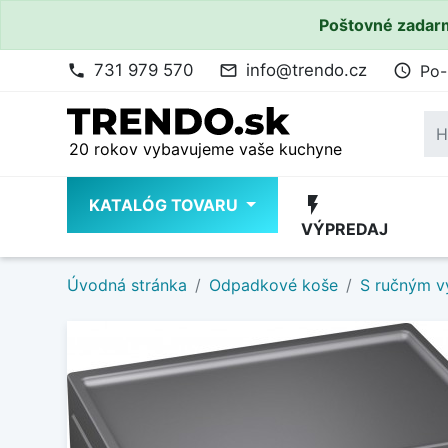
Poštovné zadarm
731 979 570
info@trendo.cz
Po-
phone
mail_outline
access_time
20 rokov vybavujeme vaše kuchyne
flash_on
KATALÓG TOVARU
VÝPREDAJ
Úvodná stránka
Odpadkové koše
S ručným 