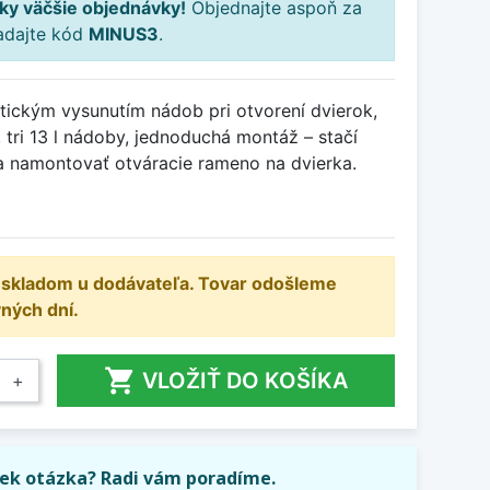
ky väčšie objednávky!
Objednajte aspoň za
adajte kód
MINUS3
.
ickým vysunutím nádob pri otvorení dvierok,
, tri 13 l nádoby, jednoduchá montáž – stačí
 a namontovať otváracie rameno na dvierka.
e skladom u dodávateľa. Tovar odošleme
ných dní.

VLOŽIŤ DO KOŠÍKA
+
ek otázka? Radi vám poradíme.