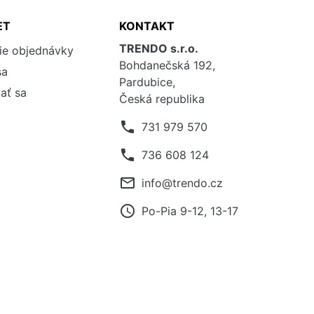
ET
KONTAKT
TRENDO s.r.o.
ie objednávky
Bohdanečská 192,
sa
Pardubice,
ať sa
Česká republika
phone
731 979 570
phone
736 608 124
mail_outline
info@trendo.cz
access_time
Po-Pia 9-12, 13-17