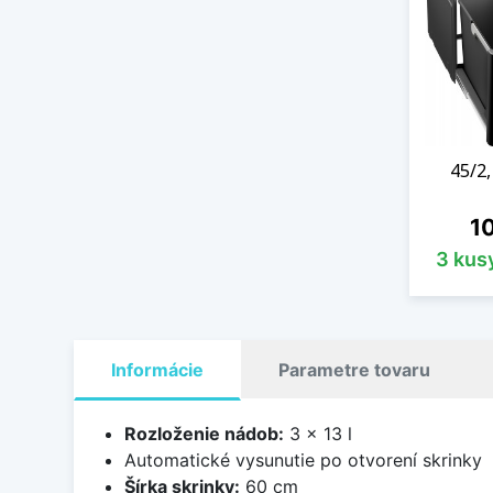
45/2,
Ce
10
3 kus
Informácie
Parametre tovaru
Rozloženie nádob:
3 x 13 l
Automatické vysunutie po otvorení skrinky
Šírka skrinky:
60 cm