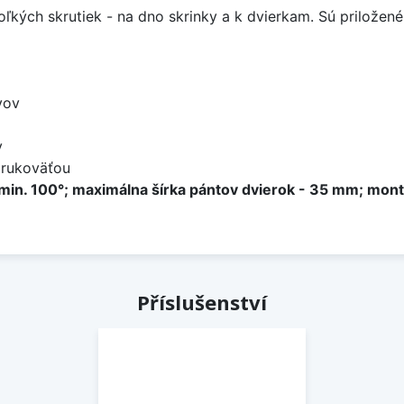
ých skrutiek - na dno skrinky a k dvierkam. Sú priložené
vov
y
 rukoväťou
a min. 100°; maximálna šírka pántov dvierok - 35 mm; mo
Příslušenství