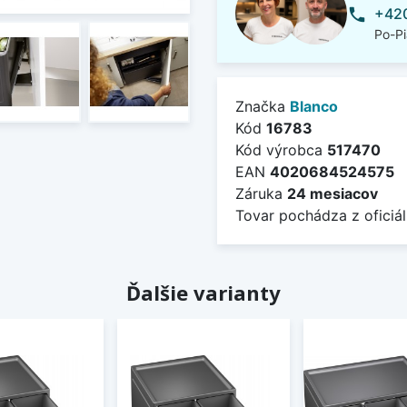
+420
phone
Po-Pi
Značka
Blanco
Kód
16783
Kód výrobca
517470
EAN
4020684524575
Záruka
24 mesiacov
Tovar pochádza z oficiál
Ďalšie varianty