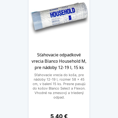
Sťahovacie odpadkové
vrecia Blanco Household M,
pre nádoby 12-19 l, 15 ks
Sťahovacie vrecia do koša, pre
nádoby 12-19 l, rozmer 58 x 45
cm, v balení 15 ks. Presne pasujú
do košov Blanco Select a Flexon.
Vhodné na zmesový a triedený
odpad.
Cena
5,40 €