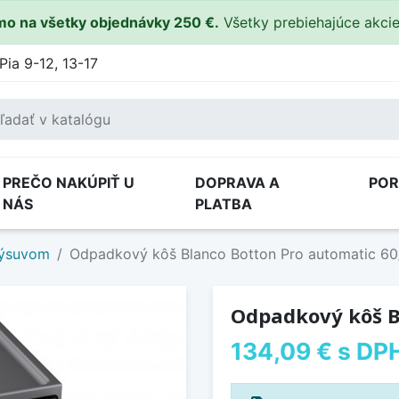
o na všetky objednávky 250 €.
Všetky prebiehajúce akci
Pia 9-12, 13-17
PREČO NAKÚPIŤ U
DOPRAVA A
PO
NÁS
PLATBA
výsuvom
Odpadkový kôš Blanco Botton Pro automatic 60
Odpadkový kôš B
134,09 €
s DP