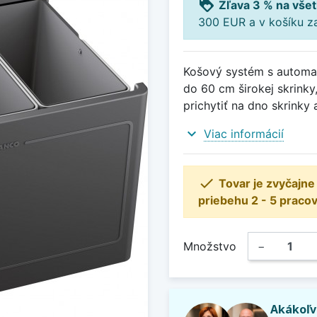
loyalty
Zľava 3 % na všet
300 EUR a v košíku z
Košový systém s automat
do 60 cm širokej skrinky
prichytiť na dno skrinky
expand_more
Viac informácií

Tovar je zvyčajn
priebehu 2 - 5 pracov
Množstvo
−
Akákoľv