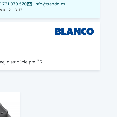
 731 979 570
info@trendo.cz
mail_outline
a 9-12, 13-17
nej distribúcie pre ČR