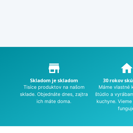
Proč nakupovat u nás?
store_mall_directory
hom
Skladom je skladom
30 rokov skú
Tisíce produktov na našom
Máme vlastné 
sklade. Objednáte dnes, zajtra
štúdio a vyrába
ich máte doma.
kuchyne. Vieme 
funguj