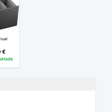
nual
0 €
sklade