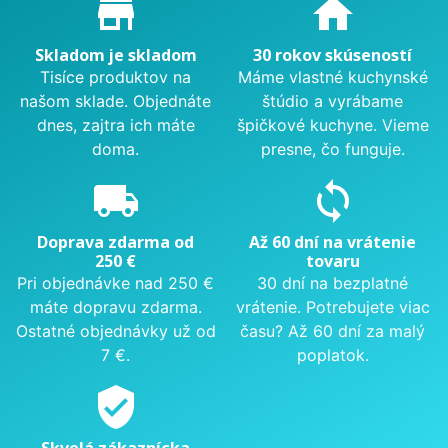
Proč nakupovat u nás?
store_mall_directory
home
Skladom je skladom
30 rokov skúseností
Tisíce produktov na
Máme vlastné kuchynské
našom sklade. Objednáte
štúdio a vyrábame
dnes, zajtra ich máte
špičkové kuchyne. Vieme
doma.
presne, čo funguje.
local_shipping
sync
Doprava zdarma od
Až 60 dní na vrátenie
250 €
tovaru
Pri objednávke nad 250 €
30 dní na bezplatné
máte dopravu zdarma.
vrátenie. Potrebujete viac
Ostatné objednávky už od
času? Až 60 dní za malý
7 €.
poplatok.
verified_user
Skvelá zákaznícka