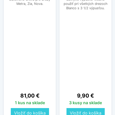
Metra, Zia, Nova.
použiť pri všetkých drezoch
Blanco s 3 1/2 výpusťou.
Cena
Cena
81,00 €
9,90 €
1 kus na sklade
3 kusy na sklade
Vložiť do košíka
Vložiť do košíka