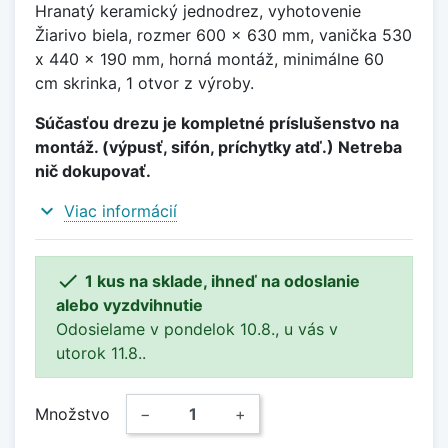
Hranatý keramický jednodrez, vyhotovenie
Žiarivo biela, rozmer 600 x 630 mm, vanička 530
x 440 x 190 mm, horná montáž, minimálne 60
cm skrinka, 1 otvor z výroby.
Súčasťou drezu je kompletné príslušenstvo na
montáž. (výpusť, sifón, príchytky atď.) Netreba
nič dokupovať.
expand_more
Viac informácií

1 kus na sklade, ihneď na odoslanie
alebo vyzdvihnutie
Odosielame v pondelok 10.8., u vás v
utorok 11.8..
Množstvo
−
+