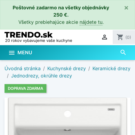
×
Poštovné zadarmo na všetky objednávky
250 €.
Všetky prebiehajúce akcie
nájdete tu
.

shopping_cart
(0)
20 rokov vybavujeme vaše kuchyne
search

MENU
Úvodná stránka
Kuchynské drezy
Keramické drezy
Jednodrezy, okrúhle drezy
DOPRAVA ZDARMA