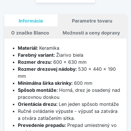
Informácie
Parametre tovaru
O značke Blanco
Možnosti a ceny dopravy
Materiál:
Keramika
Farebný variant:
Žiarivo biela
Rozmer drezu:
600 x 630 mm
Rozmer drezovej nádoby:
530 x 440 x 190
mm
Minimálna šírka skrinky:
600 mm
Spôsob montáže:
Horná, drez je osadený nad
pracovnou doskou
Orientácia drezu:
Len jeden spôsob montáže
Ručné ovládanie výpuste - výpusť sa zatvára
a otvára zatlačením sitka.
Prevedenie prepadu:
Prepad umiestnený vo