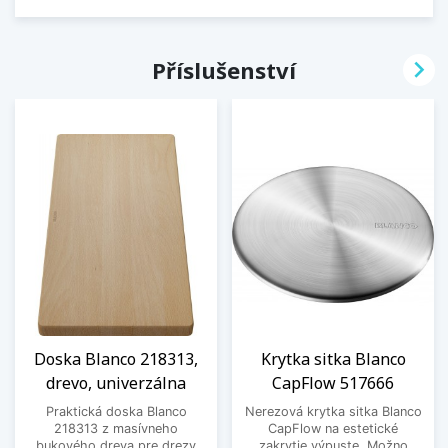

Příslušenství
Doska Blanco 218313,
Krytka sitka Blanco
drevo, univerzálna
CapFlow 517666
Praktická doska Blanco
Nerezová krytka sitka Blanco
218313 z masívneho
CapFlow na estetické
bukového dreva pre drezy
zakrytie výpuste. Možno