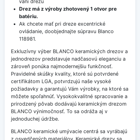
vani drezu
Drez má z výroby zhotovený 1 otvor pre
batériu.
Ak chcete mať pri dreze excentrické
ovládanie, doobjednajte súpravu Blanco
118981.
Exkluzívny výber BLANCO keramických drezov a
jednodrezov predstavuje nadčasovú eleganciu a
zároveň ponúka najmodernejšiu funkčnosť.
Pravidelné skúšky kvality, ktoré sú potvrdené
certifikátom LGA, potvrdzujú naše vysoké
požiadavky a garantujú Vám výrobky, na ktoré sa
môžete spoľahnúť. Vysokokvalitné spracovanie a
prirodzený pôvab dodávajú keramickým drezom
BLANCO výnimočnosť. To sa odráža aj v
jednoduchej údržbe.
BLANCO keramické umývacie centrá sa vyrábajú
z osvedčených materiálov. Keramické drezy sa