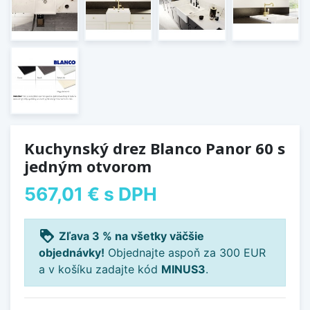
Kuchynský drez Blanco Panor 60 s
jedným otvorom
567,01 €
s DPH
loyalty
Zľava 3 % na všetky väčšie
objednávky!
Objednajte aspoň za 300 EUR
a v košíku zadajte kód
MINUS3
.