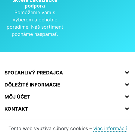
podpora
Pomôžeme vám s
výberom a ochotne
poradíme. Náš sortiment
poznáme naspamäť.
SPOĽAHLIVÝ PREDAJCA
DÔLEŽITÉ INFORMÁCIE
MÔJ ÚČET
KONTAKT
Tento web využíva súbory cookies –
viac informácií