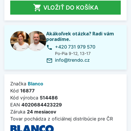

VLOŽIŤ DO KOŠÍKA
Akákoľvek otázka? Radi vám
poradíme.
+420 731 979 570
phone
Po-Pia 9-12, 13-17
info@trendo.cz
mail_outline
Značka
Blanco
Kód
16877
Kód výrobca
514486
EAN
4020684423229
Záruka
24 mesiacov
Tovar pochádza z oficiálnej distribúcie pre ČR