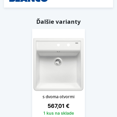
Ďalšie varianty
s dvoma otvormi
Cena
567,01 €
1 kus na sklade