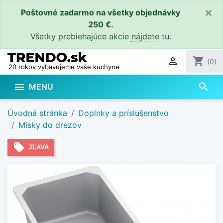
×
Poštovné zadarmo na všetky objednávky
250 €.
Všetky prebiehajúce akcie
nájdete tu
.

shopping_cart
(0)
20 rokov vybavujeme vaše kuchyne
search

MENU
Úvodná stránka
Doplnky a príslušenstvo
Misky do drezov
local_offer
ZĽAVA