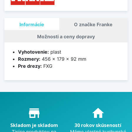
Informácie
O značke Franke
Možnosti a ceny dopravy
Vyhotovenie:
plast
Rozmery:
456 x 179 x 92 mm
Pre drezy:
FXG
Proč nakupovat u nás?
store_mall_directory
home
Skladom je skladom
30 rokov skúseností
Tisíce produktov na
Máme vlastné kuchynské