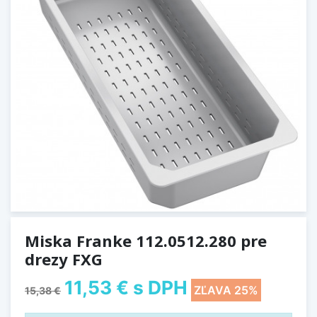
Miska Franke 112.0512.280 pre
drezy FXG
11,53 €
s DPH
ZĽAVA 25%
15,38 €