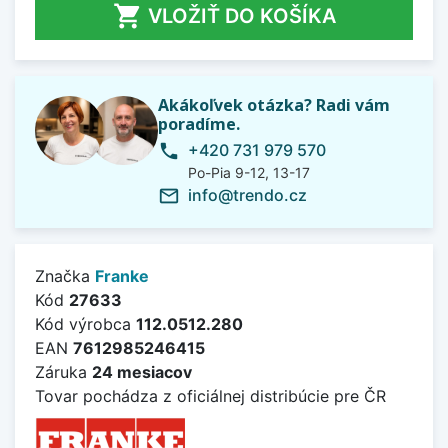

VLOŽIŤ DO KOŠÍKA
Akákoľvek otázka? Radi vám
poradíme.
+420 731 979 570
phone
Po-Pia 9-12, 13-17
info@trendo.cz
mail_outline
Značka
Franke
Kód
27633
Kód výrobca
112.0512.280
EAN
7612985246415
Záruka
24 mesiacov
Tovar pochádza z oficiálnej distribúcie pre ČR