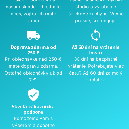
našom sklade. Objednáte
štúdio a vyrábame
dnes, zajtra ich máte
špičkové kuchyne. Vieme
doma.
presne, čo funguje.
local_shipping
sync
Doprava zdarma od
Až 60 dní na vrátenie
250 €
tovaru
Pri objednávke nad 250 €
30 dní na bezplatné
máte dopravu zdarma.
vrátenie. Potrebujete viac
Ostatné objednávky už od
času? Až 60 dní za malý
7 €.
poplatok.
verified_user
Skvelá zákaznícka
podpora
Pomôžeme vám s
výberom a ochotne