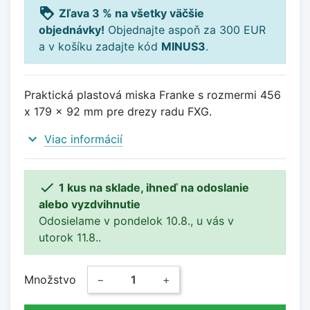
loyalty
Zľava 3 % na všetky väčšie
objednávky!
Objednajte aspoň za 300 EUR
a v košíku zadajte kód
MINUS3
.
Praktická plastová miska Franke s rozmermi 456
x 179 x 92 mm pre drezy radu FXG.
expand_more
Viac informácií

1 kus na sklade, ihneď na odoslanie
alebo vyzdvihnutie
Odosielame v pondelok 10.8., u vás v
utorok 11.8..
Množstvo
−
+