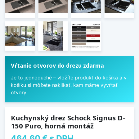
Vŕtanie otvorov do drezu zdarma
Je to jednoduché – vložíte produkt do košíka a v
košíku si môžete naklikať, kam máme vyvŕtať
otvory.
Kuchynský drez Schock Signus D-
150 Puro, horná montáž
464,60 €
s DPH