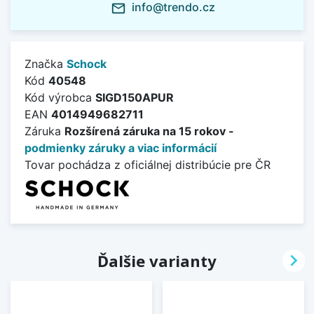
info@trendo.cz
mail_outline
Značka
Schock
Kód
40548
Kód výrobca
SIGD150APUR
EAN
4014949682711
Záruka
Rozšírená záruka na 15 rokov -
podmienky záruky a viac informácií
Tovar pochádza z oficiálnej distribúcie pre ČR

Ďalšie varianty