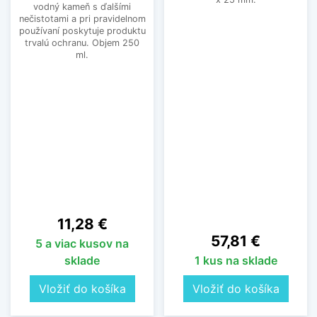
vodný kameň s ďalšími
nečistotami a pri pravidelnom
používaní poskytuje produktu
trvalú ochranu. Objem 250
ml.
Cena
11,28 €
Cena
57,81 €
5 a viac kusov na
sklade
1 kus na sklade
Vložiť do košíka
Vložiť do košíka