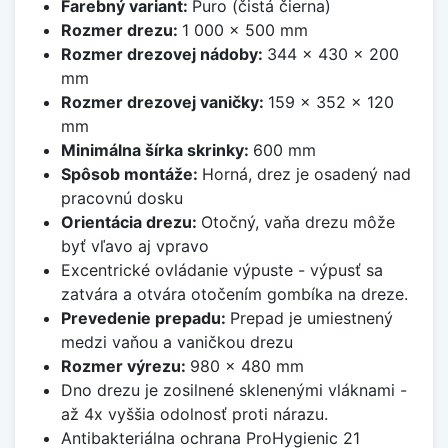
Farebný variant:
Puro (čistá čierna)
Rozmer drezu:
1 000 x 500 mm
Rozmer drezovej nádoby:
344 x 430 x 200
mm
Rozmer drezovej vaničky:
159 x 352 x 120
mm
Minimálna šírka skrinky:
600 mm
Spôsob montáže:
Horná, drez je osadený nad
pracovnú dosku
Orientácia drezu:
Otočný, vaňa drezu môže
byť vľavo aj vpravo
Excentrické ovládanie výpuste - výpusť sa
zatvára a otvára otočením gombíka na dreze.
Prevedenie prepadu:
Prepad je umiestnený
medzi vaňou a vaničkou drezu
Rozmer výrezu:
980 x 480 mm
Dno drezu je zosilnené sklenenými vláknami -
až 4x vyššia odolnosť proti nárazu.
Antibakteriálna ochrana ProHygienic 21