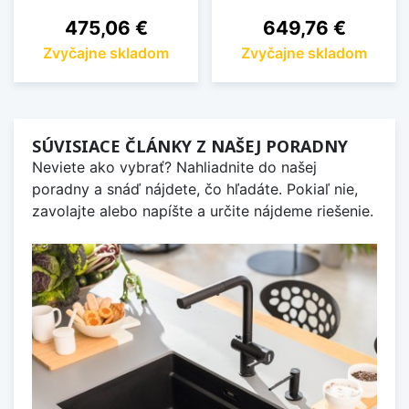
Cena
Cena
475,06 €
649,76 €
Zvyčajne skladom
Zvyčajne skladom
SÚVISIACE ČLÁNKY Z NAŠEJ PORADNY
Neviete ako vybrať? Nahliadnite do našej
poradny a snáď nájdete, čo hľadáte. Pokiaľ nie,
zavolajte alebo napíšte a určite nájdeme riešenie.