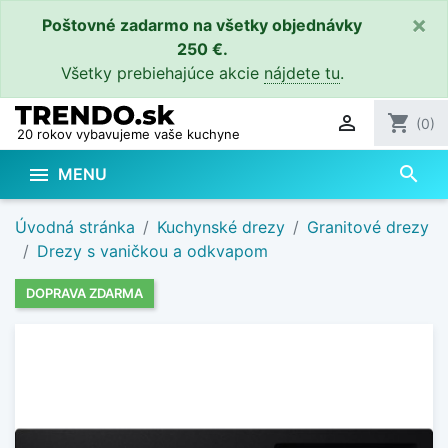
×
Poštovné zadarmo na všetky objednávky
250 €.
Všetky prebiehajúce akcie
nájdete tu
.

shopping_cart
(0)
20 rokov vybavujeme vaše kuchyne
search

MENU
Úvodná stránka
Kuchynské drezy
Granitové drezy
Drezy s vaničkou a odkvapom
DOPRAVA ZDARMA