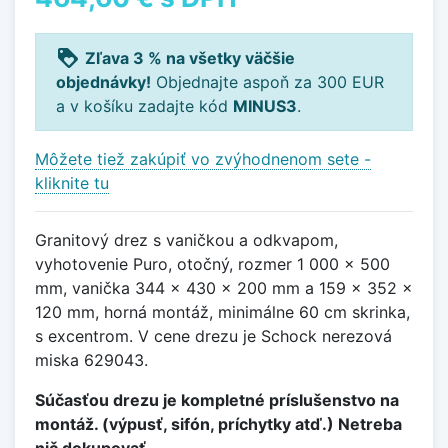
loyalty
Zľava 3 % na všetky väčšie
objednávky!
Objednajte aspoň za 300 EUR
a v košíku zadajte kód
MINUS3
.
Môžete tiež zakúpiť vo zvýhodnenom sete -
kliknite tu
Granitový drez s vaničkou a odkvapom,
vyhotovenie Puro, otočný, rozmer 1 000 x 500
mm, vanička 344 x 430 x 200 mm a 159 x 352 x
120 mm, horná montáž, minimálne 60 cm skrinka,
s excentrom. V cene drezu je Schock nerezová
miska 629043.
Súčasťou drezu je kompletné príslušenstvo na
montáž. (výpusť, sifón, príchytky atď.) Netreba