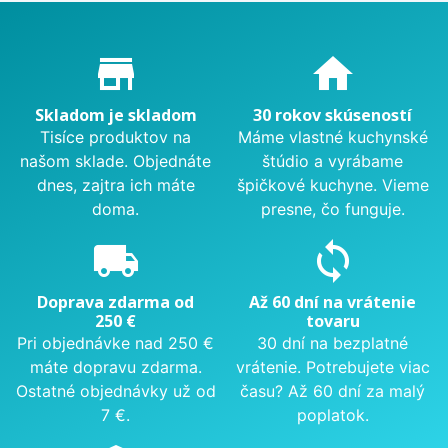
Proč nakupovat u nás?
store_mall_directory
home
Skladom je skladom
30 rokov skúseností
Tisíce produktov na
Máme vlastné kuchynské
našom sklade. Objednáte
štúdio a vyrábame
dnes, zajtra ich máte
špičkové kuchyne. Vieme
doma.
presne, čo funguje.
local_shipping
sync
Doprava zdarma od
Až 60 dní na vrátenie
250 €
tovaru
Pri objednávke nad 250 €
30 dní na bezplatné
máte dopravu zdarma.
vrátenie. Potrebujete viac
Ostatné objednávky už od
času? Až 60 dní za malý
7 €.
poplatok.