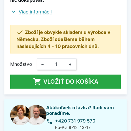
nič dokupovať.
expand_more
Viac informácií

Zboží je obvykle skladem u výrobce v
Německu. Zboží odešleme během
následujících 4 - 10 pracovních dnů.
Množstvo
−
+

VLOŽIŤ DO KOŠÍKA
Akákoľvek otázka? Radi vám
poradíme.
+420 731 979 570
phone
Po-Pia 9-12, 13-17