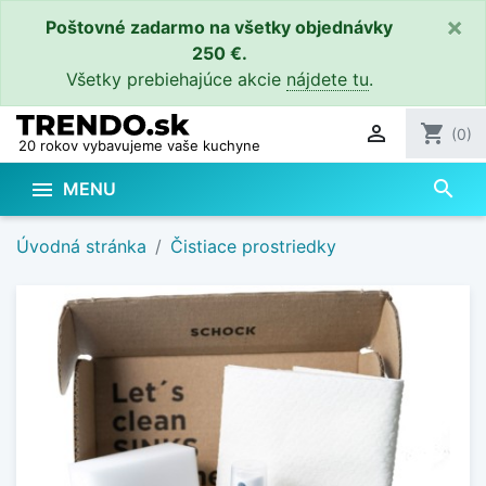
×
Poštovné zadarmo na všetky objednávky
250 €.
Všetky prebiehajúce akcie
nájdete tu
.

shopping_cart
(0)
20 rokov vybavujeme vaše kuchyne
search

MENU
Úvodná stránka
Čistiace prostriedky