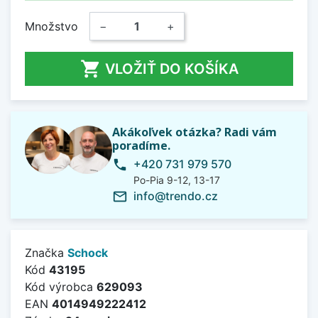
Množstvo
−
+

VLOŽIŤ DO KOŠÍKA
Akákoľvek otázka? Radi vám
poradíme.
+420 731 979 570
phone
Po-Pia 9-12, 13-17
info@trendo.cz
mail_outline
Značka
Schock
Kód
43195
Kód výrobca
629093
EAN
4014949222412