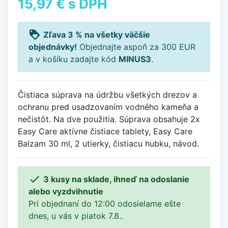
15,97 €
s DPH
loyalty
Zľava 3 % na všetky väčšie
objednávky!
Objednajte aspoň za 300 EUR
a v košíku zadajte kód
MINUS3
.
Čistiaca súprava na údržbu všetkých drezov a
ochranu pred usadzovaním vodného kameňa a
nečistôt. Na dve použitia. Súprava obsahuje 2x
Easy Care aktívne čistiace tablety, Easy Care
Balzam 30 ml, 2 utierky, čistiacu hubku, návod.

3 kusy na sklade, ihneď na odoslanie
alebo vyzdvihnutie
Pri objednaní do 12:00 odosielame ešte
dnes, u vás v piatok 7.8..