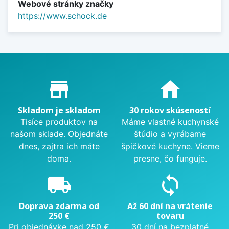
Webové stránky značky
https://www.schock.de
Proč nakupovat u nás?
store_mall_directory
home
Skladom je skladom
30 rokov skúseností
Tisíce produktov na
Máme vlastné kuchynské
našom sklade. Objednáte
štúdio a vyrábame
dnes, zajtra ich máte
špičkové kuchyne. Vieme
doma.
presne, čo funguje.
local_shipping
sync
Doprava zdarma od
Až 60 dní na vrátenie
250 €
tovaru
Pri objednávke nad 250 €
30 dní na bezplatné