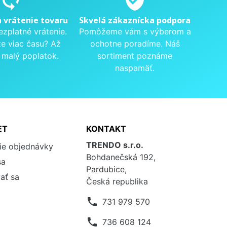
a vrátenie tovaru
Skvelá zákaznícka podpora
ezplatné vrátenie.
Pomôžeme vám s výberom a
te viac času? Až
ochotne poradíme. Náš
 malý poplatok.
sortiment poznáme
naspamäť.
ET
KONTAKT
TRENDO s.r.o.
ie objednávky
Bohdanečská 192,
sa
Pardubice,
ať sa
Česká republika
phone
731 979 570
phone
736 608 124