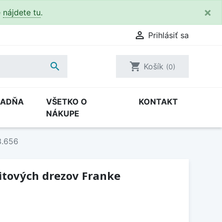
×
e
nájdete tu
.

Prihlásiť sa

shopping_cart
Košík
(0)
RADŇA
VŠETKO O
KONTAKT
NÁKUPE
3.656
itových drezov Franke