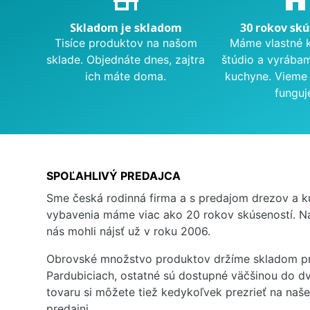
Skladom je skladom
30 rokov skú
Tisíce produktov na našom
Máme vlastné 
sklade. Objednáte dnes, zajtra
štúdio a vyrába
ich máte doma.
kuchyne. Vieme 
funguj
SPOĽAHLIVÝ PREDAJCA
Sme česká rodinná firma a s predajom drezov a 
vybavenia máme viac ako 20 rokov skúseností. Na
nás mohli nájsť už v roku 2006.
Obrovské množstvo produktov držíme skladom pr
Pardubiciach, ostatné sú dostupné väčšinou do dv
tovaru si môžete tiež kedykoľvek prezrieť na naš
predajni.