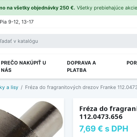
o na všetky objednávky 250 €.
Všetky prebiehajúce akci
Pia 9-12, 13-17
PREČO NAKÚPIŤ U
DOPRAVA A
PO
NÁS
PLATBA
ky a lisy
Fréza do fragranitových drezov Franke 112.047
Fréza do fragran
112.0473.656
7,69 €
s DPH