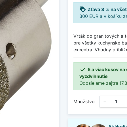
loyalty
Zľava 3 % na všet
300 EUR a v košíku z
Vrták do granitových a 
pre všetky kuchynské ba
excentra. Vhodný približ

5 a viac kusov na
vyzdvihnutie
Odosielame zajtra (7.8
Množstvo
−
Akákoľv