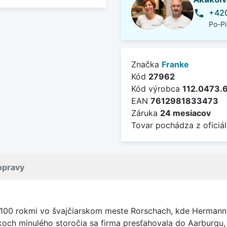
+420
phone
Po-Pi
Značka
Franke
Kód
27962
Kód výrobca
112.0473.
EAN
7612981833473
Záruka
24 mesiacov
Tovar pochádza z oficiál
opravy
 100 rokmi vo švajčiarskom meste Rorschach, kde Hermann 
och minulého storočia sa firma presťahovala do Aarburgu