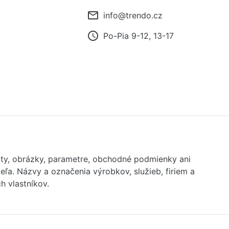
mail_outline
info@trendo.cz
access_time
Po-Pia 9-12, 13-17
exty, obrázky, parametre, obchodné podmienky ani
ľa. Názvy a označenia výrobkov, služieb, firiem a
 vlastníkov.