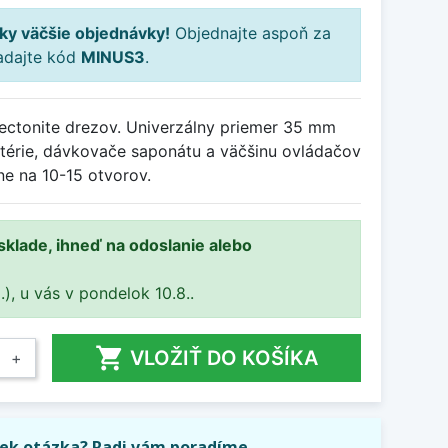
ky väčšie objednávky!
Objednajte aspoň za
adajte kód
MINUS3
.
tectonite drezov. Univerzálny priemer 35 mm
térie, dávkovače saponátu a väčšinu ovládačov
ne na 10-15 otvorov.
 sklade, ihneď na odoslanie alebo
.), u vás v pondelok 10.8..

VLOŽIŤ DO KOŠÍKA
+
ek otázka? Radi vám poradíme.