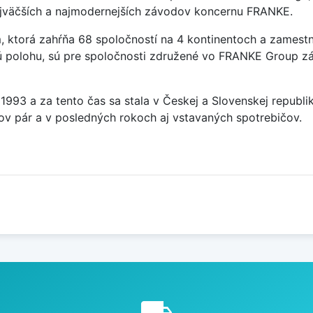
ajväčších a najmodernejších závodov koncernu FRANKE.
 ktorá zahŕňa 68 spoločností na 4 kontinentoch a zamest
ckú polohu, sú pre spoločnosti združené vo FRANKE Group 
 1993 a za tento čas sa stala v Českej a Slovenskej repub
čov pár a v posledných rokoch aj vstavaných spotrebičov.
e
local_shipping