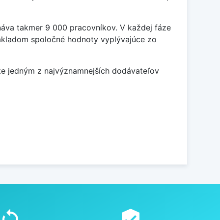
náva takmer 9 000 pracovníkov. V každej fáze
základom spoločné hodnoty vyplývajúce zo
like jedným z najvýznamnejších dodávateľov
sync
verified_user