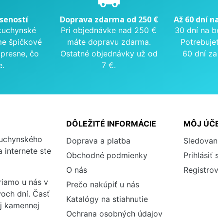
seností
Doprava zdarma od 250 €
Až 60 dní n
kuchynské
Pri objednávke nad 250 €
30 dní na b
me špičkové
máte dopravu zdarma.
Potrebuje
presne, čo
Ostatné objednávky už od
60 dní za
e.
7 €.
DÔLEŽITÉ INFORMÁCIE
MÔJ ÚČ
kuchynského
Doprava a platba
Sledovan
 internete ste
Obchodné podmienky
Prihlásiť 
O nás
Registrov
iamo u nás v
Prečo nakúpiť u nás
och dní. Časť
Katalógy na stiahnutie
ej kamennej
Ochrana osobných údajov