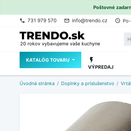
Poštovné zadarm
731 979 570
info@trendo.cz
Po-
phone
mail_outline
access_time
20 rokov vybavujeme vaše kuchyne
flash_on
KATALÓG TOVARU
VÝPREDAJ
Úvodná stránka
Doplnky a príslušenstvo
Vrtá