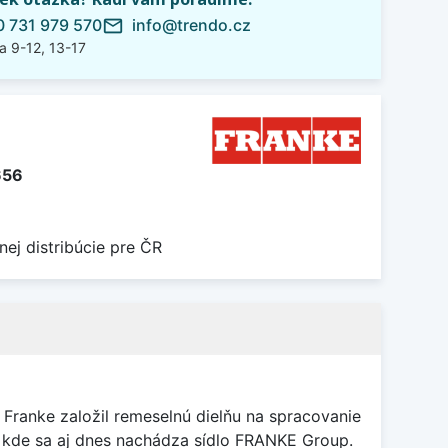
 731 979 570
info@trendo.cz
mail_outline
a 9-12, 13-17
656
nej distribúcie pre ČR
Franke založil remeselnú dielňu na spracovanie
, kde sa aj dnes nachádza sídlo FRANKE Group.