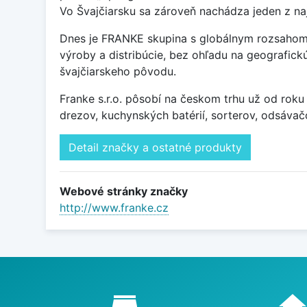
Vo Švajčiarsku sa zároveň nachádza jeden z n
Dnes je FRANKE skupina s globálnym rozsahom,
výroby a distribúcie, bez ohľadu na geografi
švajčiarskeho pôvodu.
Franke s.r.o. pôsobí na českom trhu už od roku
drezov, kuchynských batérií, sorterov, odsáva
Detail značky a ostatné produkty
Webové stránky značky
http://www.franke.cz
Proč nakupovat u nás?
store_mall_directory
hom