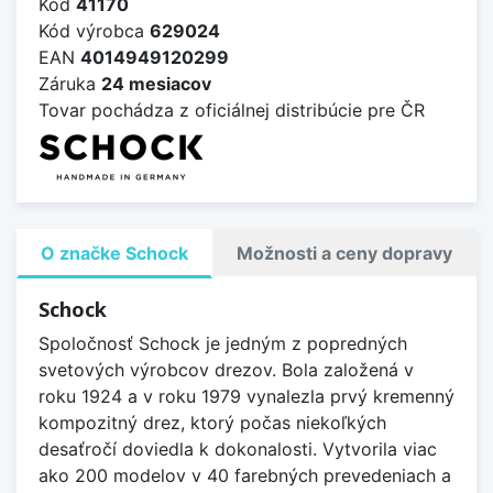
Kód
41170
Kód výrobca
629024
EAN
4014949120299
Záruka
24 mesiacov
Tovar pochádza z oficiálnej distribúcie pre ČR
O značke Schock
Možnosti a ceny dopravy
Schock
Spoločnosť Schock je jedným z popredných
svetových výrobcov drezov. Bola založená v
roku 1924 a v roku 1979 vynalezla prvý kremenný
kompozitný drez, ktorý počas niekoľkých
desaťročí doviedla k dokonalosti. Vytvorila viac
ako 200 modelov v 40 farebných prevedeniach a