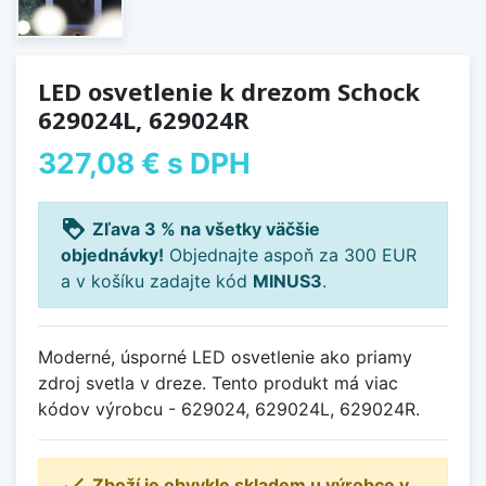
LED osvetlenie k drezom Schock
629024L, 629024R
327,08 €
s DPH
loyalty
Zľava 3 % na všetky väčšie
objednávky!
Objednajte aspoň za 300 EUR
a v košíku zadajte kód
MINUS3
.
Moderné, úsporné LED osvetlenie ako priamy
zdroj svetla v dreze. Tento produkt má viac
kódov výrobcu - 629024, 629024L, 629024R.

Zboží je obvykle skladem u výrobce v