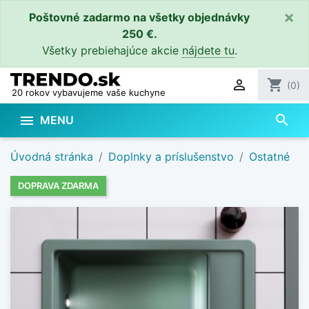
×
Poštovné zadarmo na všetky objednávky
250 €.
Všetky prebiehajúce akcie
nájdete tu
.

shopping_cart
(0)
20 rokov vybavujeme vaše kuchyne
search

MENU
Úvodná stránka
Doplnky a príslušenstvo
Ostatné
DOPRAVA ZDARMA