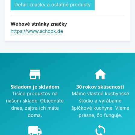
Detail značky a ostatné produkty
Webové stránky značky
https://www.schock.de
Proč nakupovat u nás?
store_mall_directory
home
Skladom je skladom
30 rokov skúseností
Tisíce produktov na
Máme vlastné kuchynské
našom sklade. Objednáte
štúdio a vyrábame
dnes, zajtra ich máte
špičkové kuchyne. Vieme
doma.
presne, čo funguje.
local_shipping
sync