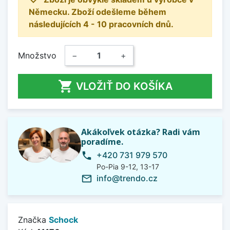
Německu. Zboží odešleme během
následujících 4 - 10 pracovních dnů.
Množstvo
−
+

VLOŽIŤ DO KOŠÍKA
Akákoľvek otázka? Radi vám
poradíme.
+420 731 979 570
phone
Po-Pia 9-12, 13-17
info@trendo.cz
mail_outline
Značka
Schock