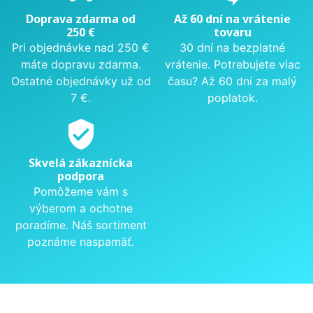
Doprava zdarma od
Až 60 dní na vrátenie
250 €
tovaru
Pri objednávke nad 250 €
30 dní na bezplatné
máte dopravu zdarma.
vrátenie. Potrebujete viac
Ostatné objednávky už od
času? Až 60 dní za malý
7 €.
poplatok.
verified_user
Skvelá zákaznícka
podpora
Pomôžeme vám s
výberom a ochotne
poradíme. Náš sortiment
poznáme naspamäť.