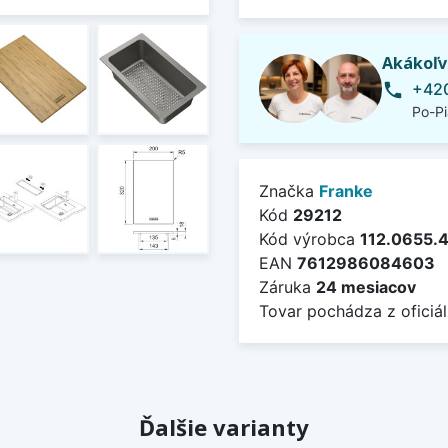
Akákoľv
+420
phone
Po-Pi
Značka
Franke
Kód
29212
Kód výrobca
112.0655.
EAN
7612986084603
Záruka
24 mesiacov
Tovar pochádza z oficiál
Ďalšie varianty