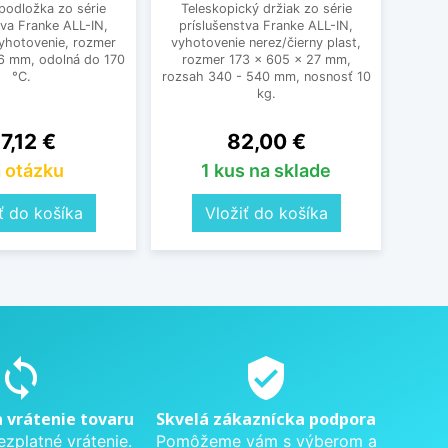
podložka zo série
Teleskopický držiak zo série
Veľk
tva Franke ALL-IN,
príslušenstva Franke ALL-IN,
série 
vyhotovenie, rozmer
vyhotovenie nerez/čierny plast,
vyho
6 mm, odolná do 170
rozmer 173 × 605 × 27 mm,
173 
°C.
rozsah 340 - 540 mm, nosnosť 10
kg.
ena
Cena
7,12 €
82,00 €
 otázku
1 kus na sklade
ť do košíka
Vložiť do košíka
sync
verified_user
a vrátenie tovaru
Skvelá zákaznícka podpora
ezplatné vrátenie.
Pomôžeme vám s výberom a