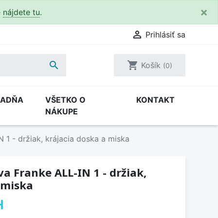
×
e
nájdete tu
.

Prihlásiť sa

shopping_cart
Košík
(0)
RADŇA
VŠETKO O
KONTAKT
NÁKUPE
 1 - držiak, krájacia doska a miska
va Franke ALL-IN 1 - držiak,
 miska
H