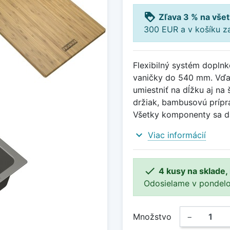
loyalty
Zľava 3 % na všet
300 EUR a v košíku z
Flexibilný systém dopln
vaničky do 540 mm. Vďa
umiestniť na dĺžku aj na
držiak, bambusovú prípr
Všetky komponenty sa d
expand_more
Viac informácií

4 kusy na sklade,
Odosielame v pondelok 
Množstvo
−