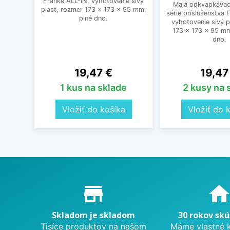
Franke ALL-IN, vyhotovenie sivý
Malá odkvapkávac
plast, rozmer 173 × 173 × 95 mm,
série príslušenstva 
plné dno.
vyhotovenie sivý p
173 × 173 × 95 mm
dno.
Cena
Cena
19,47 €
19,47
1 kus na sklade
2 kusy na 
Vložiť do košíka
Vložiť do 
Proč nakupovat u nás?
store_mall_directory
hom
Skladom je skladom
30 rokov skú
Tisíce produktov na našom
Máme vlastné 