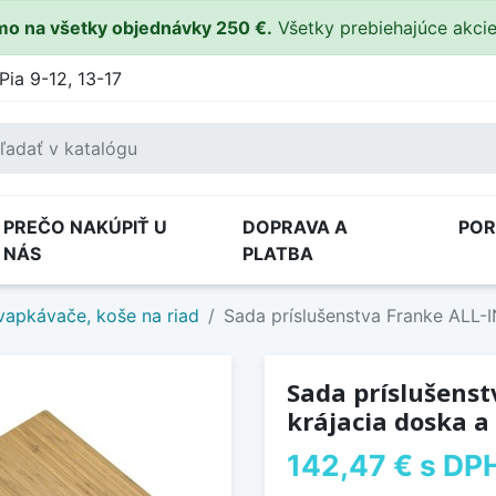
o na všetky objednávky 250 €.
Všetky prebiehajúce akci
Pia 9-12, 13-17
PREČO NAKÚPIŤ U
DOPRAVA A
PO
NÁS
PLATBA
apkávače, koše na riad
Sada príslušenstva Franke ALL-IN
Sada príslušenst
krájacia doska a
142,47 €
s DP