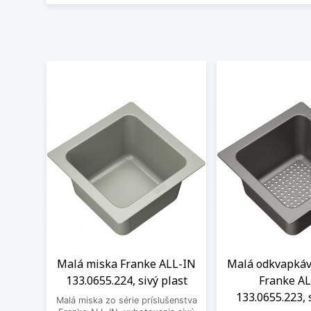
Malá miska Franke ALL-IN
Malá odkvapkáv
133.0655.224, sivý plast
Franke AL
133.0655.223, 
Malá miska zo série príslušenstva