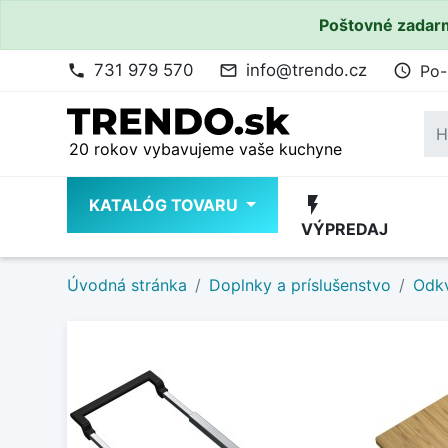
Poštovné zadarm
731 979 570
info@trendo.cz
Po-
phone
mail_outline
access_time
20 rokov vybavujeme vaše kuchyne
flash_on
KATALÓG TOVARU
VÝPREDAJ
Úvodná stránka
Doplnky a príslušenstvo
Odkv