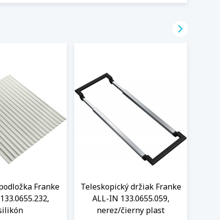

 podložka Franke
Teleskopický držiak Franke
Veľk
133.0655.232,
ALL-IN 133.0655.059,
silikón
nerez/čierny plast
133