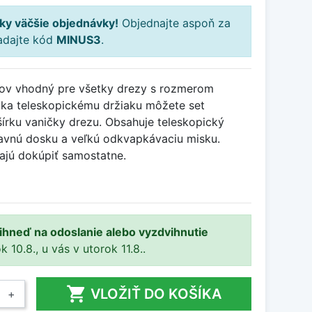
ky väčšie objednávky!
Objednajte aspoň za
adajte kód
MINUS3
.
kov vhodný pre všetky drezy s rozmerom
ka teleskopickému držiaku môžete set
 šírku vaničky drezu. Obsahuje teleskopický
avnú dosku a veľkú odkvapkávaciu misku.
ajú dokúpiť samostatne.
 ihneď na odoslanie alebo vyzdvihnutie
10.8., u vás v utorok 11.8..

VLOŽIŤ DO KOŠÍKA
+