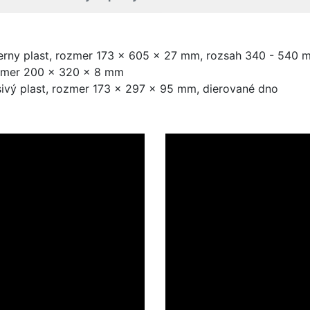
erny plast, rozmer 173 × 605 × 27 mm, rozsah 340 - 540 
zmer 200 × 320 × 8 mm
ivý plast, rozmer 173 × 297 × 95 mm, dierované dno