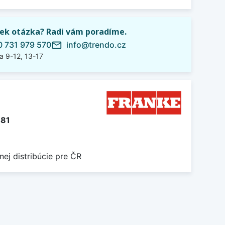
ek otázka? Radi vám poradíme.
 731 979 570
info@trendo.cz
mail_outline
a 9-12, 13-17
481
nej distribúcie pre ČR