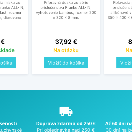
ia miska zo
Prípravná doska zo série
Rolovacia 
Franke ALL-IN,
príslušenstva Franke ALL-IN,
príslušens
last, rozmer
vyhotovenie bambus, rozmer 200
silikónové 
, dierované
× 320 × 8 mm.
350 × 400 × 
Cena
C
 €
37,92 €
8
sklade
Na otázku
Na
košíka
Vložiť do košíka
Vloži
e
local_shipping
seností
Doprava zdarma od 250 €
Až 60 dní n
kuchynské
Pri objednávke nad 250 €
30 dní na b