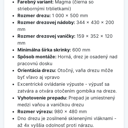
Farebný variant:
Magma (čierna so
striebornými trblietkami)
Rozmer drezu:
1 000 x 500 mm
Rozmer drezovej nádoby:
344 x 430 x 200
mm
Rozmer drezovej vaničky:
159 x 352 x 120
mm
Minimálna šírka skrinky:
600 mm
Spôsob montáže:
Horná, drez je osadený nad
pracovnú dosku
Orientácia drezu:
Otočný, vaňa drezu môže
byť vľavo aj vpravo
Excentrické ovládanie výpuste - výpusť sa
zatvára a otvára otočením gombíka na dreze.
Vyhotovenie prepadu:
Prepad je umiestnený
medzi vaňou a vaničkou drezu
Rozmer výrezu:
980 x 480 mm
Dno drezu je zosilnené sklenenými vláknami -
až 4x vyššia odolnosť proti nárazu.