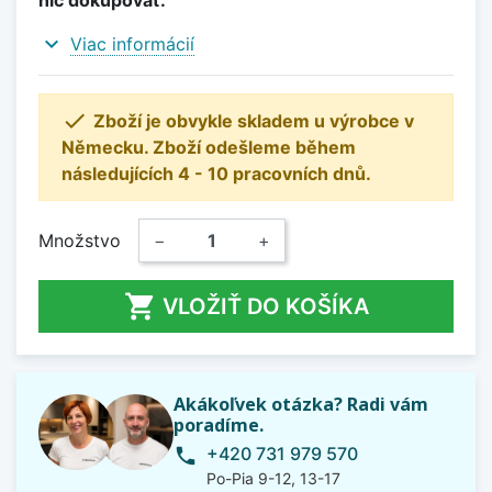
nič dokupovať.
expand_more
Viac informácií

Zboží je obvykle skladem u výrobce v
Německu. Zboží odešleme během
následujících 4 - 10 pracovních dnů.
Množstvo
−
+

VLOŽIŤ DO KOŠÍKA
Akákoľvek otázka? Radi vám
poradíme.
+420 731 979 570
phone
Po-Pia 9-12, 13-17