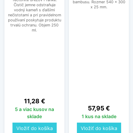
bambusu. Rozmer 540 x 300
Čistič jemne odstraňuje
x 25 mm.
vodný kameň s ďalšími
nečistotami a pri pravidelnom
používaní poskytuje produktu
trvalú ochranu. Objem 250
ml.
Cena
11,28 €
Cena
57,95 €
5 a viac kusov na
sklade
1 kus na sklade
Vložiť do košíka
Vložiť do košíka