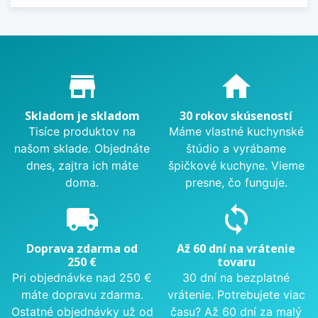
Proč nakupovat u nás?
store_mall_directory
home
Skladom je skladom
30 rokov skúseností
Tisíce produktov na
Máme vlastné kuchynské
našom sklade. Objednáte
štúdio a vyrábame
dnes, zajtra ich máte
špičkové kuchyne. Vieme
doma.
presne, čo funguje.
local_shipping
sync
Doprava zdarma od
Až 60 dní na vrátenie
250 €
tovaru
Pri objednávke nad 250 €
30 dní na bezplatné
máte dopravu zdarma.
vrátenie. Potrebujete viac
Ostatné objednávky už od
času? Až 60 dní za malý