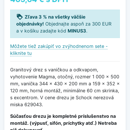
loyalty
Zľava 3 % na všetky väčšie
objednávky!
Objednajte aspoň za 300 EUR
a v košíku zadajte kód
MINUS3
.
Môžete tiež zakúpiť vo zvýhodnenom sete -
kliknite tu
Granitový drez s vaničkou a odkvapom,
vyhotovenie Magma, otočný, rozmer 1 000 x 500
mm, vanička 344 x 430 x 200 mm a 159 x 352 x
120 mm, horná montáž, minimálne 60 cm skrinka,
s excentrom. V cene drezu je Schock nerezová
miska 629043.
Súčasťou drezu je kompletné príslušenstvo na
montáž. (výpusť, sifón, príchytky atď.) Netreba