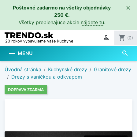
×
Poštovné zadarmo na všetky objednávky
250 €.
Všetky prebiehajúce akcie
nájdete tu
.

shopping_cart
(0)
20 rokov vybavujeme vaše kuchyne
search

MENU
Úvodná stránka
Kuchynské drezy
Granitové drezy
Drezy s vaničkou a odkvapom
DOPRAVA ZDARMA