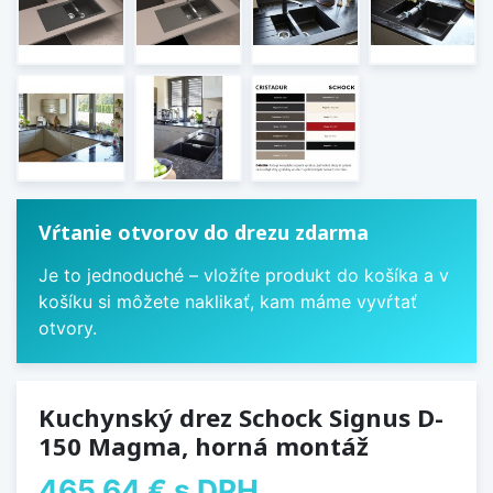
Vŕtanie otvorov do drezu zdarma
Je to jednoduché – vložíte produkt do košíka a v
košíku si môžete naklikať, kam máme vyvŕtať
otvory.
Kuchynský drez Schock Signus D-
150 Magma, horná montáž
465,64 €
s DPH