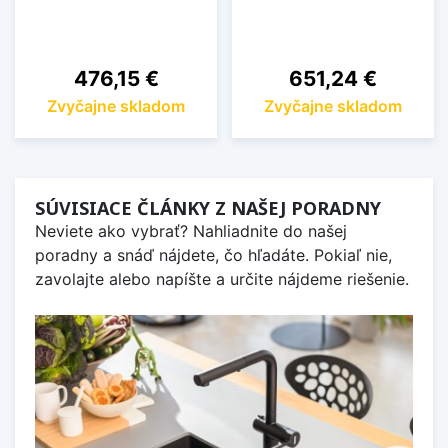
Cena
Cena
476,15 €
651,24 €
Zvyčajne skladom
Zvyčajne skladom
SÚVISIACE ČLÁNKY Z NAŠEJ PORADNY
Neviete ako vybrať? Nahliadnite do našej
poradny a snáď nájdete, čo hľadáte. Pokiaľ nie,
zavolajte alebo napíšte a určite nájdeme riešenie.