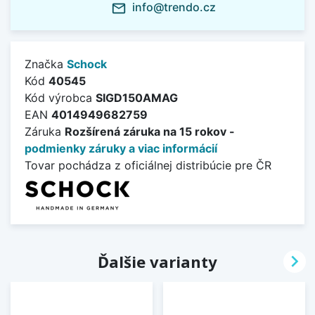
info@trendo.cz
mail_outline
Značka
Schock
Kód
40545
Kód výrobca
SIGD150AMAG
EAN
4014949682759
Záruka
Rozšírená záruka na 15 rokov -
podmienky záruky a viac informácií
Tovar pochádza z oficiálnej distribúcie pre ČR

Ďalšie varianty