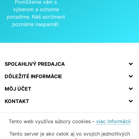
Pomôžeme vám s
výberom a ochotne
poradíme. Náš sortiment
poznáme naspamäť.
SPOĽAHLIVÝ PREDAJCA
DÔLEŽITÉ INFORMÁCIE
MÔJ ÚČET
KONTAKT
Tento web využíva súbory cookies –
viac informácií
Tento server je ako celok aj vo svojich jednotlivých