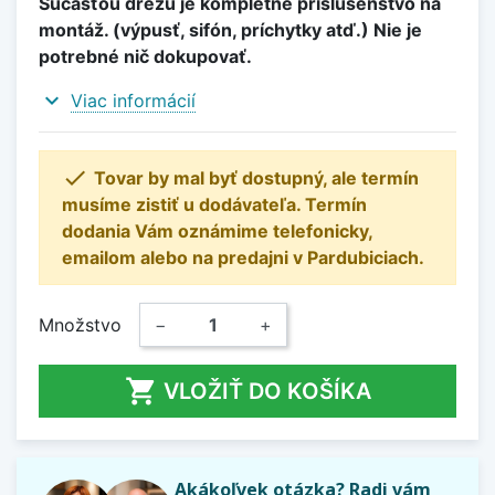
Súčasťou drezu je kompletné príslušenstvo na
montáž. (výpusť, sifón, príchytky atď.) Nie je
potrebné nič dokupovať.
expand_more
Viac informácií

Tovar by mal byť dostupný, ale termín
musíme zistiť u dodávateľa. Termín
dodania Vám oznámime telefonicky,
emailom alebo na predajni v Pardubiciach.
Množstvo
−
+

VLOŽIŤ DO KOŠÍKA
Akákoľvek otázka? Radi vám