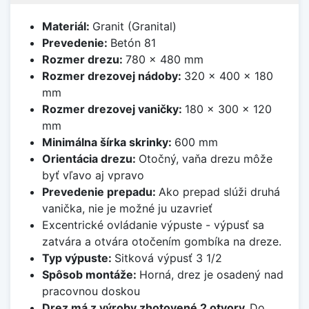
Materiál:
Granit (Granital)
Prevedenie:
Betón 81
Rozmer drezu:
780 x 480 mm
Rozmer drezovej nádoby:
320 x 400 x 180
mm
Rozmer drezovej vaničky:
180 x 300 x 120
mm
Minimálna šírka skrinky:
600 mm
Orientácia drezu:
Otočný, vaňa drezu môže
byť vľavo aj vpravo
Prevedenie prepadu:
Ako prepad slúži druhá
vanička, nie je možné ju uzavrieť
Excentrické ovládanie výpuste - výpusť sa
zatvára a otvára otočením gombíka na dreze.
Typ výpuste:
Sitková výpusť 3 1/2
Spôsob montáže:
Horná, drez je osadený nad
pracovnou doskou
Drez má z výroby zhotovené 2 otvory.
Do