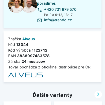
poradíme.
+420 731 979 570
phone
Po-Pia 9-12, 13-17
info@trendo.cz
mail_outline
Značka
Alveus
Kód
13044
Kód výrobca
1122742
EAN
3838997483578
Záruka
24 mesiacov
Tovar pochádza z oficiálnej distribúcie pre ČR

Ďalšie varianty