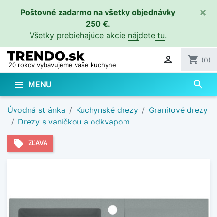
×
Poštovné zadarmo na všetky objednávky
250 €.
Všetky prebiehajúce akcie
nájdete tu
.

shopping_cart
(0)
20 rokov vybavujeme vaše kuchyne
search

MENU
Úvodná stránka
Kuchynské drezy
Granitové drezy
Drezy s vaničkou a odkvapom
local_offer
ZĽAVA