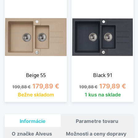
Beige 55
Black 91
Základná cena
Cena
Základná cena
Cena
179,89 €
179,89 €
199,88 €
199,88 €
Bežne skladom
1 kus na sklade
Informácie
Parametre tovaru
O značke Alveus
Možnosti a ceny dopravy