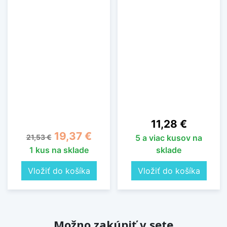
Cena
11,28 €
Základná cena
Cena
19,37 €
21,53 €
5 a viac kusov na
1 kus na sklade
sklade
Vložiť do košíka
Vložiť do košíka
Možno zakúpiť v sete