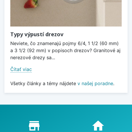
Typy výpustí drezov
Neviete, čo znamenajú pojmy 6/4, 1 1/2 (60 mm)
a 3 1/2 (92 mm) v popisoch drezov? Granitové aj
nerezové drezy sa...
Čítať viac
Všetky články a témy nájdete
v našej poradne
.
Proč nakupovat u nás?
store_mall_directory
home