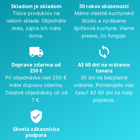
Skladom je skladom
30 rokov skúseností
Tisíce produktov na
Máme vlastné kuchynské
našom sklade. Objednáte
štúdio a vyrábame
dnes, zajtra ich máte
špičkové kuchyne. Vieme
doma.
presne, čo funguje.
local_shipping
sync
Doprava zdarma od
Až 60 dní na vrátenie
250 €
tovaru
Pri objednávke nad 250 €
30 dní na bezplatné
máte dopravu zdarma.
vrátenie. Potrebujete viac
Ostatné objednávky už od
času? Až 60 dní za malý
7 €.
poplatok.
verified_user
Skvelá zákaznícka
podpora