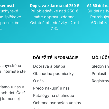
seností
Doprava zdarma od 250 €
Až 60 dní n
kuchynské
Pri objednávke nad 250 €
30 dní na b
me špičkové
máte dopravu zdarma.
Potrebuje
presne, čo
Ostatné objednávky už od
60 dní za
e.
7 €.
DÔLEŽITÉ INFORMÁCIE
MÔJ ÚČ
kuchynského
Doprava a platba
Sledovan
 internete ste
Obchodné podmienky
Prihlásiť 
O nás
Registrov
iamo u nás v
Prečo nakúpiť u nás
och dní. Časť
Katalógy na stiahnutie
ej kamennej
Ochrana osobných údajov