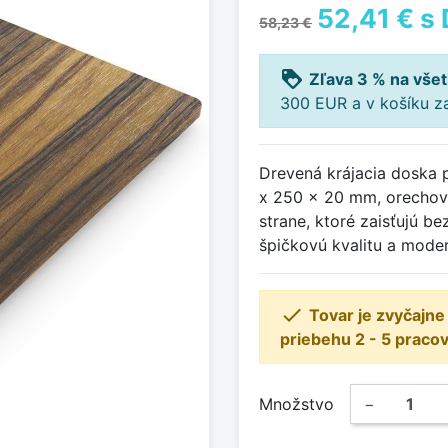
52,41 €
s 
58,23 €
loyalty
Zľava 3 % na všet
300 EUR a v košíku z
Drevená krájacia doska 
x 250 x 20 mm, orechové
strane, ktoré zaisťujú 
špičkovú kvalitu a moder

Tovar je zvyčajn
priebehu 2 - 5 pracov
Množstvo
−