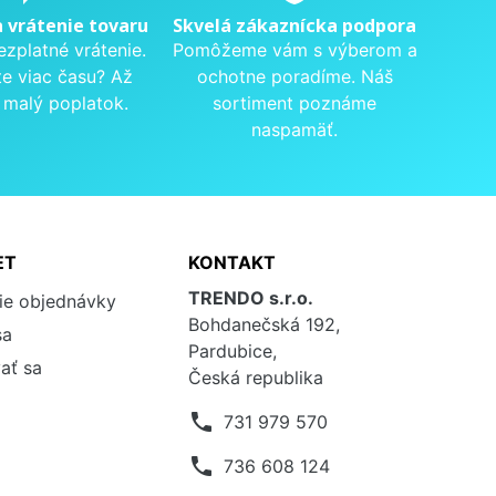
a vrátenie tovaru
Skvelá zákaznícka podpora
ezplatné vrátenie.
Pomôžeme vám s výberom a
te viac času? Až
ochotne poradíme. Náš
 malý poplatok.
sortiment poznáme
naspamäť.
ET
KONTAKT
TRENDO s.r.o.
ie objednávky
Bohdanečská 192,
sa
Pardubice,
ať sa
Česká republika
phone
731 979 570
phone
736 608 124