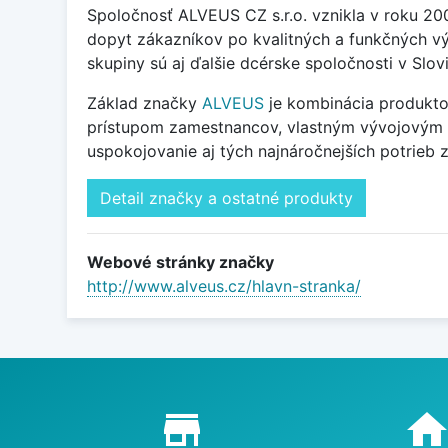
Spoločnosť ALVEUS CZ s.r.o. vznikla v roku 20
dopyt zákazníkov po kvalitných a funkčných vý
skupiny sú aj ďalšie dcérske spoločnosti v Slovi
Základ značky
ALVEUS
je kombinácia produktov
prístupom zamestnancov, vlastným vývojovým ce
uspokojovanie aj tých najnáročnejších potrieb 
Detail značky a ostatné produkty
Webové stránky značky
http://www.alveus.cz/hlavn-stranka/
Proč nakupovat u nás?
store_mall_directory
hom