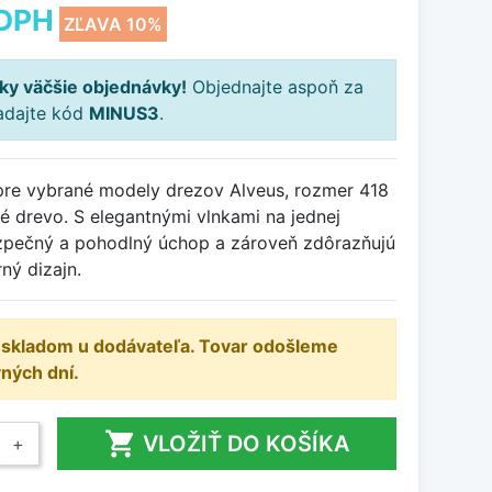
DPH
ZĽAVA 10%
ky väčšie objednávky!
Objednajte aspoň za
adajte kód
MINUS3
.
pre vybrané modely drezov Alveus, rozmer 418
 drevo. S elegantnými vlnkami na jednej
bezpečný a pohodlný úchop a zároveň zdôrazňujú
ný dizajn.
e skladom u dodávateľa. Tovar odošleme
ných dní.

VLOŽIŤ DO KOŠÍKA
+