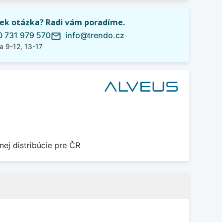
ek otázka? Radi vám poradíme.
 731 979 570
info@trendo.cz
mail_outline
a 9-12, 13-17
nej distribúcie pre ČR