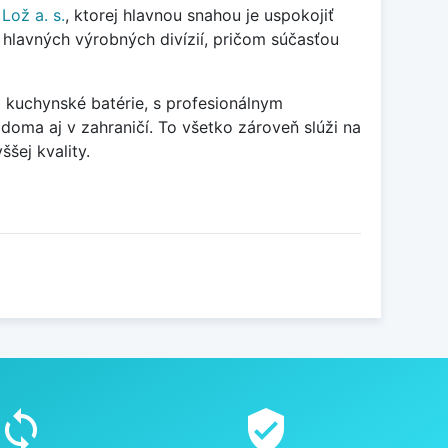
Lož a. s.
, ktorej
hlavnou snahou je uspokojiť
hlavných výrobných divízií, pričom súčasťou
 kuchynské batérie, s profesionálnym
oma aj v zahraničí. To všetko zároveň slúži na
šej kvality.
sync
verified_user