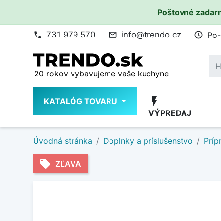
Poštovné zadarm
731 979 570
info@trendo.cz
Po-
phone
mail_outline
access_time
20 rokov vybavujeme vaše kuchyne
flash_on
KATALÓG TOVARU
VÝPREDAJ
Úvodná stránka
Doplnky a príslušenstvo
Príp
local_offer
ZĽAVA