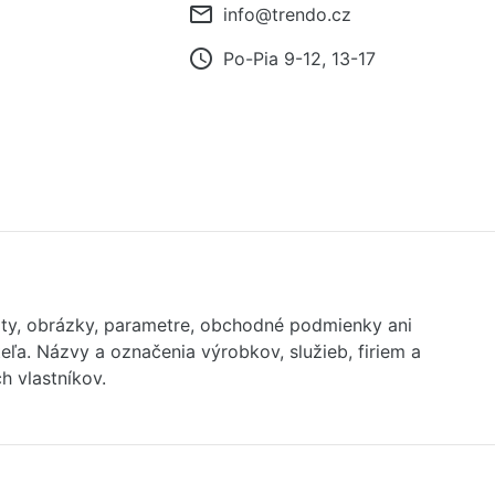
mail_outline
info@trendo.cz
access_time
Po-Pia 9-12, 13-17
exty, obrázky, parametre, obchodné podmienky ani
ľa. Názvy a označenia výrobkov, služieb, firiem a
 vlastníkov.