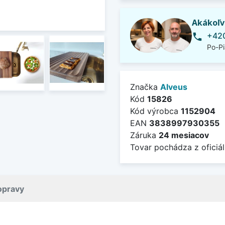
Akákoľv
+420
phone
Po-Pi
Značka
Alveus
Kód
15826
Kód výrobca
1152904
EAN
3838997930355
Záruka
24 mesiacov
Tovar pochádza z oficiál
opravy