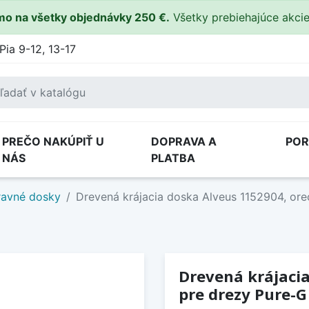
o na všetky objednávky 250 €.
Všetky prebiehajúce akci
Pia 9-12, 13-17
PREČO NAKÚPIŤ U
DOPRAVA A
PO
NÁS
PLATBA
ravné dosky
Drevená krájacia doska Alveus 1152904, ore
Drevená krájacia
pre drezy Pure-G