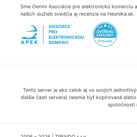
Sme členmi Asociácie pre elektronickú komerciu a
našich služieb svedčia aj recenzie na Heureka.sk.
Tento server je ako celok aj vo svojich jednotl
ďalšie časti servera) nesmie byť kopírovaná aleb
spoločností
2006 – 2026 | TRENDO s.r.o.