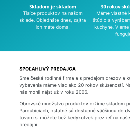
Skladom je skladom
30 rokov skú
Tisíce produktov na našom
Máme vlastné 
sklade. Objednáte dnes, zajtra
štúdio a vyrába
ich máte doma.
kuchyne. Vieme 
funguj
SPOĽAHLIVÝ PREDAJCA
Sme česká rodinná firma a s predajom drezov a 
vybavenia máme viac ako 20 rokov skúseností. Na
nás mohli nájsť už v roku 2006.
Obrovské množstvo produktov držíme skladom pr
Pardubiciach, ostatné sú dostupné väčšinou do dv
tovaru si môžete tiež kedykoľvek prezrieť na naš
predajni.