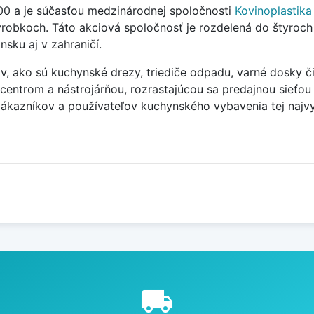
00 a je súčasťou medzinárodnej spoločnosti
Kovinoplastika 
robkoch. Táto akciová spoločnosť je rozdelená do štyroch 
nsku aj v zahraničí.
, ako sú kuchynské drezy, triediče odpadu, varné dosky či
ntrom a nástrojárňou, rozrastajúcou sa predajnou sieťou d
zákazníkov a používateľov kuchynského vybavenia tej najvyš
e
local_shipping