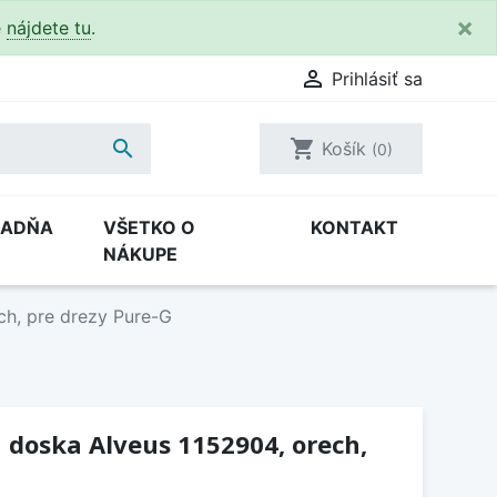
×
e
nájdete tu
.

Prihlásiť sa

shopping_cart
Košík
(0)
RADŇA
VŠETKO O
KONTAKT
NÁKUPE
ch, pre drezy Pure-G
 doska Alveus 1152904, orech,