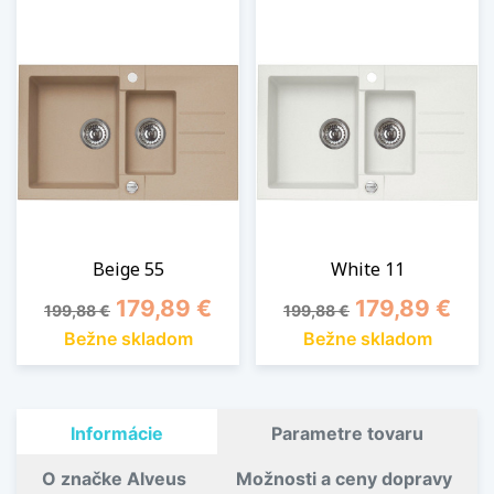
Beige 55
White 11
Základná cena
Cena
Základná cena
Cena
179,89 €
179,89 €
199,88 €
199,88 €
Bežne skladom
Bežne skladom
Informácie
Parametre tovaru
O značke Alveus
Možnosti a ceny dopravy