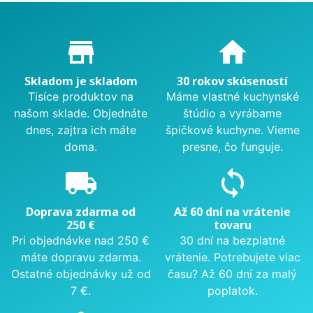
Proč nakupovat u nás?
store_mall_directory
home
Skladom je skladom
30 rokov skúseností
Tisíce produktov na
Máme vlastné kuchynské
našom sklade. Objednáte
štúdio a vyrábame
dnes, zajtra ich máte
špičkové kuchyne. Vieme
doma.
presne, čo funguje.
local_shipping
sync
Doprava zdarma od
Až 60 dní na vrátenie
250 €
tovaru
Pri objednávke nad 250 €
30 dní na bezplatné
máte dopravu zdarma.
vrátenie. Potrebujete viac
Ostatné objednávky už od
času? Až 60 dní za malý
7 €.
poplatok.