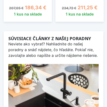
Základná cena
Cena
Základná cena
Cena
186,34 €
211,25 €
207,05 €
234,72 €
1 kus na sklade
1 kus na sklade
SÚVISIACE ČLÁNKY Z NAŠEJ PORADNY
Neviete ako vybrať? Nahliadnite do našej
poradny a snáď nájdete, čo hľadáte. Pokiaľ nie,
zavolajte alebo napíšte a určite nájdeme riešenie.