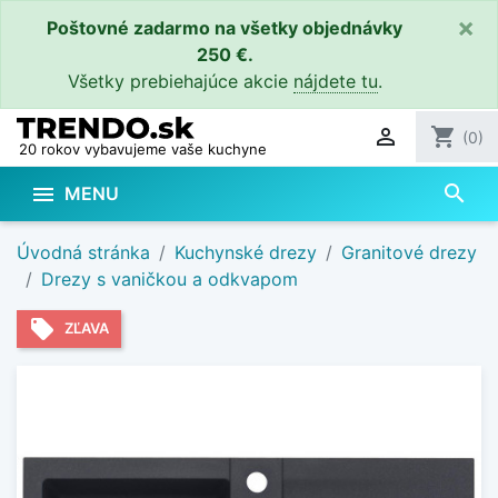
×
Poštovné zadarmo na všetky objednávky
250 €.
Všetky prebiehajúce akcie
nájdete tu
.

shopping_cart
(0)
20 rokov vybavujeme vaše kuchyne
search

MENU
Úvodná stránka
Kuchynské drezy
Granitové drezy
Drezy s vaničkou a odkvapom
local_offer
ZĽAVA