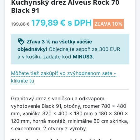
Kuchynský drez Alveus Rock 70
Black 91
179,89 €
s DPH
ZĽAVA 10%
199,88 €
loyalty
Zľava 3 % na všetky väčšie
objednávky!
Objednajte aspoň za 300 EUR
a v košíku zadajte kód
MINUS3
.
Môžete tiež zakúpiť vo zvýhodnenom sete -
kliknite tu
Granitový drez s vaničkou a odkvapom,
vyhotovenie Black 91, otočný, rozmer 780 x 480
mm, vanička 320 x 400 x 180 mm a 180 x 300 x
120 mm, horná montáž, minimálne 60 cm skrinka,
s excentrom, 2 otvory z výroby.