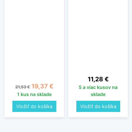
Cena
11,28 €
Základná cena
Cena
19,37 €
21,53 €
5 a viac kusov na
1 kus na sklade
sklade
Vložiť do košíka
Vložiť do košíka