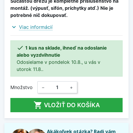
Súčasťou drezu je kompletné príslušenstvo na
montáž. (výpusť, sifón, príchytky atď.) Nie je
potrebné nič dokupovať.
expand_more
Viac informácií

1 kus na sklade, ihneď na odoslanie
alebo vyzdvihnutie
Odosielame v pondelok 10.8., u vás v
utorok 11.8..
Množstvo
−
+

VLOŽIŤ DO KOŠÍKA
Akákoľvek otázka? Radi vám