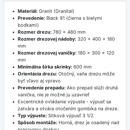
Materiál:
Granit (Granital)
Prevedenie:
Black 91 (čierna s bielymi
bodkami)
Rozmer drezu:
780 x 480 mm
Rozmer drezovej nádoby:
320 x 400 x 180
mm
Rozmer drezovej vaničky:
180 x 300 x 120
mm
Minimálna šírka skrinky:
600 mm
Orientácia drezu:
Otočný, vaňa drezu môže
byť vľavo aj vpravo
Prevedenie prepadu:
Ako prepad slúži druhá
vanička, nie je možné ju uzavrieť
Excentrické ovládanie výpuste - výpusť sa
zatvára a otvára otočením gombíka na dreze.
Typ výpuste:
Sitková výpusť 3 1/2
Spôsob montáže:
Horná, drez je osadený nad
pracovnou doskou