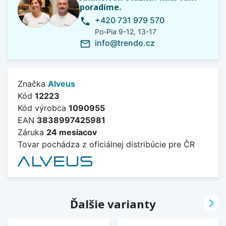
poradíme.
+420 731 979 570
phone
Po-Pia 9-12, 13-17
info@trendo.cz
mail_outline
Značka
Alveus
Kód
12223
Kód výrobca
1090955
EAN
3838997425981
Záruka
24 mesiacov
Tovar pochádza z oficiálnej distribúcie pre ČR

Ďalšie varianty