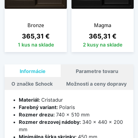
Bronze
Magma
Cena
Cena
365,31 €
365,31 €
1 kus na sklade
2 kusy na sklade
Informácie
Parametre tovaru
O značke Schock
Možnosti a ceny dopravy
Materiál:
Cristadur
Farebný variant:
Polaris
Rozmer drezu:
740 x 510 mm
Rozmer drezovej nádoby:
340 x 440 x 200
mm
Minimálna šírka skrinky:
450 mm