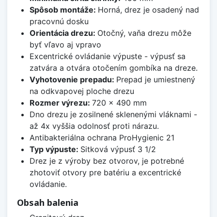
Spôsob montáže:
Horná, drez je osadený nad
pracovnú dosku
Orientácia drezu:
Otočný, vaňa drezu môže
byť vľavo aj vpravo
Excentrické ovládanie výpuste - výpusť sa
zatvára a otvára otočením gombíka na dreze.
Vyhotovenie prepadu:
Prepad je umiestnený
na odkvapovej ploche drezu
Rozmer výrezu:
720 x 490 mm
Dno drezu je zosilnené sklenenými vláknami -
až 4x vyššia odolnosť proti nárazu.
Antibakteriálna ochrana ProHygienic 21
Typ výpuste:
Sitková výpusť 3 1/2
Drez je z výroby bez otvorov, je potrebné
zhotoviť otvory pre batériu a excentrické
ovládanie.
Obsah balenia