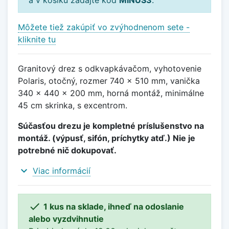
Môžete tiež zakúpiť vo zvýhodnenom sete -
kliknite tu
Granitový drez s odkvapkávačom, vyhotovenie
Polaris, otočný, rozmer 740 x 510 mm, vanička
340 x 440 x 200 mm, horná montáž, minimálne
45 cm skrinka, s excentrom.
Súčasťou drezu je kompletné príslušenstvo na
montáž. (výpusť, sifón, príchytky atď.) Nie je
potrebné nič dokupovať.
expand_more
Viac informácií

1 kus na sklade, ihneď na odoslanie
alebo vyzdvihnutie