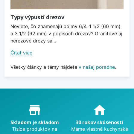
Typy výpustí drezov
Neviete, čo znamenajú pojmy 6/4, 1 1/2 (60 mm)
a 3 1/2 (92 mm) v popisoch drezov? Granitové aj
nerezové drezy sa...
Čítať viac
Všetky články a témy nájdete
v našej poradne
.
Proč nakupovat u nás?
store_mall_directory
home
Skladom je skladom
30 rokov skúseností
Tisíce produktov na
Máme vlastné kuchynské