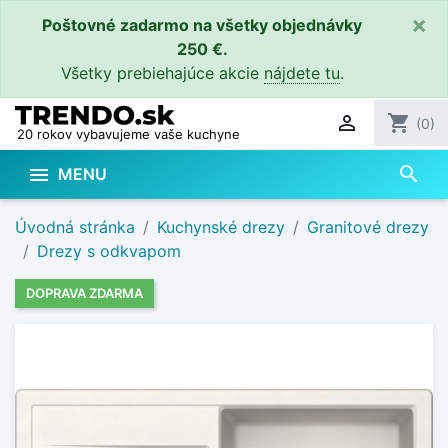
×
Poštovné zadarmo na všetky objednávky
250 €.
Všetky prebiehajúce akcie
nájdete tu
.

shopping_cart
(0)
20 rokov vybavujeme vaše kuchyne
search

MENU
Úvodná stránka
Kuchynské drezy
Granitové drezy
Drezy s odkvapom
DOPRAVA ZDARMA