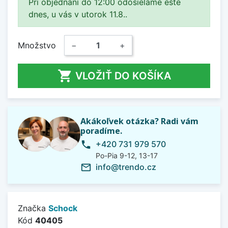
Pri objednaní do 12:00 odosielame ešte
dnes, u vás v utorok 11.8..
Množstvo
−
+

VLOŽIŤ DO KOŠÍKA
Akákoľvek otázka? Radi vám
poradíme.
+420 731 979 570
phone
Po-Pia 9-12, 13-17
info@trendo.cz
mail_outline
Značka
Schock
Kód
40405