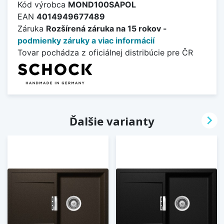
Kód výrobca
MOND100SAPOL
EAN
4014949677489
Záruka
Rozšírená záruka na 15 rokov -
podmienky záruky a viac informácií
Tovar pochádza z oficiálnej distribúcie pre ČR

Ďalšie varianty