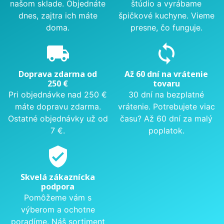
našom sklade. Objednáte
štúdio a vyrábame
dnes, zajtra ich máte
špičkové kuchyne. Vieme
doma.
presne, čo funguje.
local_shipping
sync
Doprava zdarma od
Až 60 dní na vrátenie
250 €
tovaru
Pri objednávke nad 250 €
30 dní na bezplatné
máte dopravu zdarma.
vrátenie. Potrebujete viac
Ostatné objednávky už od
času? Až 60 dní za malý
7 €.
poplatok.
verified_user
Skvelá zákaznícka
podpora
Pomôžeme vám s
výberom a ochotne
poradíme. Náš sortiment