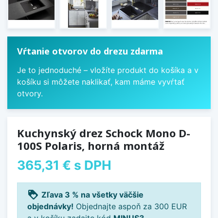
Vŕtanie otvorov do drezu zdarma
Je to jednoduché – vložíte produkt do košíka a v
košíku si môžete naklikať, kam máme vyvŕtať
otvory.
Kuchynský drez Schock Mono D-
100S Polaris, horná montáž
365,31 €
s DPH
loyalty
Zľava 3 % na všetky väčšie
objednávky!
Objednajte aspoň za 300 EUR
a v košíku zadajte kód
MINUS3
.