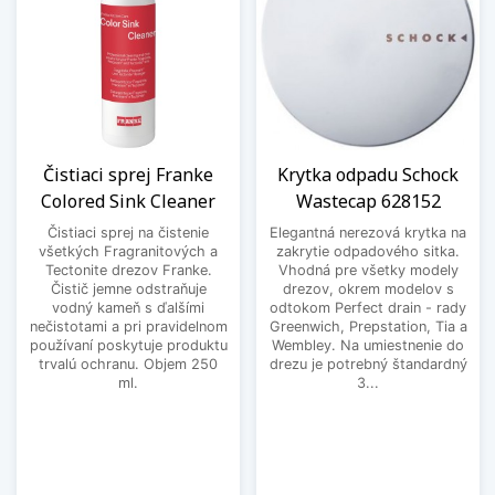
Čistiaci sprej Franke
Krytka odpadu Schock
Colored Sink Cleaner
Wastecap 628152
Čistiaci sprej na čistenie
Elegantná nerezová krytka na
všetkých Fragranitových a
zakrytie odpadového sitka.
Tectonite drezov Franke.
Vhodná pre všetky modely
Čistič jemne odstraňuje
drezov, okrem modelov s
vodný kameň s ďalšími
odtokom Perfect drain - rady
nečistotami a pri pravidelnom
Greenwich, Prepstation, Tia a
používaní poskytuje produktu
Wembley. Na umiestnenie do
trvalú ochranu. Objem 250
drezu je potrebný štandardný
ml.
3...