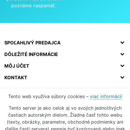
poznáme naspamäť.
SPOĽAHLIVÝ PREDAJCA
DÔLEŽITÉ INFORMÁCIE
MÔJ ÚČET
KONTAKT
Tento web využíva súbory cookies –
viac informácií
Tento server je ako celok aj vo svojich jednotlivých
častiach autorským dielom. Žiadna časť tohto webu
(texty, obrázky, parametre, obchodné podmienky ani
ďalšie časti servera) nesmie byť kopírovaná alebo inak