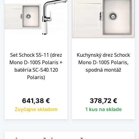
Set Schock S5-11 (drez
Kuchynský drez Schock
Mono D-100S Polaris +
Mono D-100S Polaris,
batéria SC-540.120
spodná montáž
Polaris)
Cena
Cena
641,38 €
378,72 €
Zvyčajne skladom
1 kus na sklade