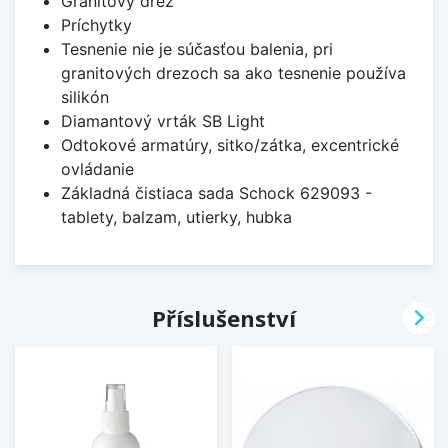
Granitový drez
Príchytky
Tesnenie nie je súčasťou balenia, pri
granitových drezoch sa ako tesnenie používa
silikón
Diamantový vrták SB Light
Odtokové armatúry, sitko/zátka, excentrické
ovládanie
Základná čistiaca sada Schock 629093 -
tablety, balzam, utierky, hubka

Příslušenství