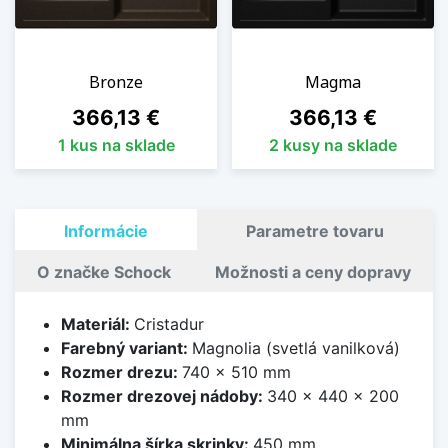
Bronze
Magma
Cena
Cena
366,13 €
366,13 €
1 kus na sklade
2 kusy na sklade
Informácie
Parametre tovaru
O značke Schock
Možnosti a ceny dopravy
Materiál:
Cristadur
Farebný variant:
Magnolia (svetlá vanilková)
Rozmer drezu:
740 x 510 mm
Rozmer drezovej nádoby:
340 x 440 x 200
mm
Minimálna šírka skrinky:
450 mm