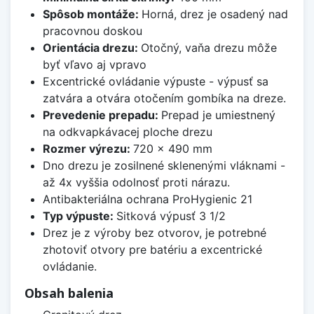
Spôsob montáže:
Horná, drez je osadený nad
pracovnou doskou
Orientácia drezu:
Otočný, vaňa drezu môže
byť vľavo aj vpravo
Excentrické ovládanie výpuste - výpusť sa
zatvára a otvára otočením gombíka na dreze.
Prevedenie prepadu:
Prepad je umiestnený
na odkvapkávacej ploche drezu
Rozmer výrezu:
720 x 490 mm
Dno drezu je zosilnené sklenenými vláknami -
až 4x vyššia odolnosť proti nárazu.
Antibakteriálna ochrana ProHygienic 21
Typ výpuste:
Sitková výpusť 3 1/2
Drez je z výroby bez otvorov, je potrebné
zhotoviť otvory pre batériu a excentrické
ovládanie.
Obsah balenia