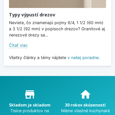
Typy výpustí drezov
Neviete, čo znamenajú pojmy 6/4, 1 1/2 (60 mm)
a 3 1/2 (92 mm) v popisoch drezov? Granitové aj
nerezové drezy sa...
Čítať viac
Všetky články a témy nájdete
v našej poradne
.
Proč nakupovat u nás?
store_mall_directory
home
Skladom je skladom
30 rokov skúseností
Tisíce produktov na
Máme vlastné kuchynské