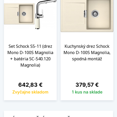
Set Schock S5-11 (drez
Kuchynský drez Schock
Mono D-100S Magnolia
Mono D-100S Magnolia,
+ batéria SC-540.120
spodná montáž
Magnolia)
Cena
Cena
642,83 €
379,57 €
Zvyčajne skladom
1 kus na sklade