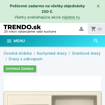
×
Poštovné zadarmo na všetky objednávky
250 €.
Všetky prebiehajúce akcie
nájdete tu
.

shopping_cart
(0)
20 rokov vybavujeme vaše kuchyne
search

MENU
Úvodná stránka
Kuchynské drezy
Granitové drezy
Drezy s odkvapom
DOPRAVA ZDARMA