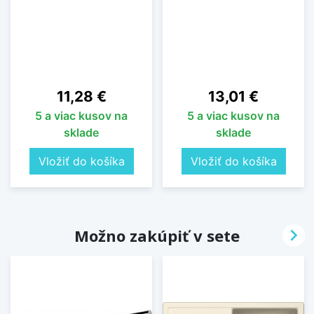
Cena
Cena
11,28 €
13,01 €
5 a viac kusov na
5 a viac kusov na
sklade
sklade
Vložiť do košíka
Vložiť do košíka

Možno zakúpiť v sete