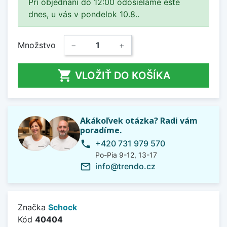
Pri objednaní do 12:00 odosielame ešte
dnes, u vás v pondelok 10.8..
Množstvo
−
+

VLOŽIŤ DO KOŠÍKA
Akákoľvek otázka? Radi vám
poradíme.
+420 731 979 570
phone
Po-Pia 9-12, 13-17
info@trendo.cz
mail_outline
Značka
Schock
Kód
40404