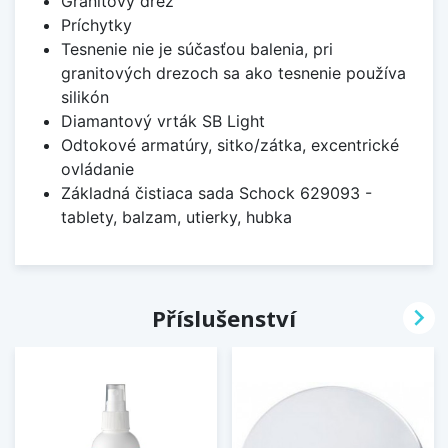
Granitový drez
Príchytky
Tesnenie nie je súčasťou balenia, pri
granitových drezoch sa ako tesnenie používa
silikón
Diamantový vrták SB Light
Odtokové armatúry, sitko/zátka, excentrické
ovládanie
Základná čistiaca sada Schock 629093 -
tablety, balzam, utierky, hubka

Příslušenství