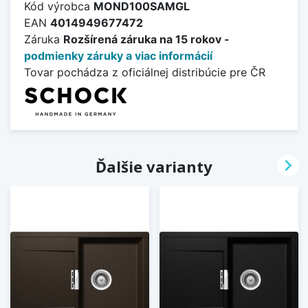
Kód výrobca
MOND100SAMGL
EAN
4014949677472
Záruka
Rozšírená záruka na 15 rokov -
podmienky záruky a viac informácií
Tovar pochádza z oficiálnej distribúcie pre ČR

Ďalšie varianty