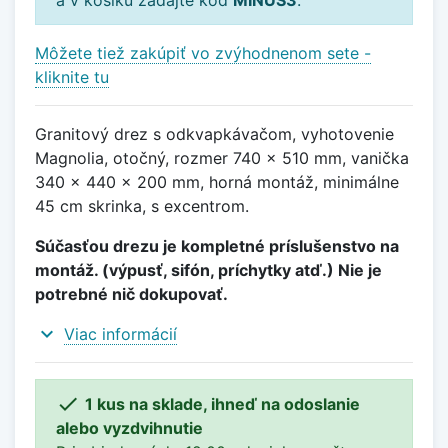
Môžete tiež zakúpiť vo zvýhodnenom sete -
kliknite tu
Granitový drez s odkvapkávačom, vyhotovenie
Magnolia, otočný, rozmer 740 x 510 mm, vanička
340 x 440 x 200 mm, horná montáž, minimálne
45 cm skrinka, s excentrom.
Súčasťou drezu je kompletné príslušenstvo na
montáž. (výpusť, sifón, príchytky atď.) Nie je
potrebné nič dokupovať.
expand_more
Viac informácií

1 kus na sklade, ihneď na odoslanie
alebo vyzdvihnutie