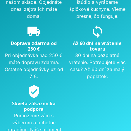
našom sklade. Objednáte
štúdio a vyrábame
dnes, zajtra ich máte
špičkové kuchyne. Vieme
doma.
presne, čo funguje.
local_shipping
sync
Doprava zdarma od
Až 60 dní na vrátenie
250 €
tovaru
Pri objednávke nad 250 €
30 dní na bezplatné
máte dopravu zdarma.
vrátenie. Potrebujete viac
Ostatné objednávky už od
času? Až 60 dní za malý
7 €.
poplatok.
verified_user
Skvelá zákaznícka
podpora
Pomôžeme vám s
výberom a ochotne
poradíme. Náš sortiment