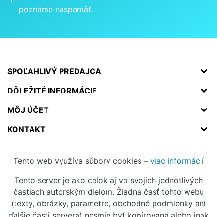
poznáme naspamäť.
SPOĽAHLIVÝ PREDAJCA
DÔLEŽITÉ INFORMÁCIE
MÔJ ÚČET
KONTAKT
Tento web využíva súbory cookies –
viac informácií
Tento server je ako celok aj vo svojich jednotlivých
častiach autorským dielom. Žiadna časť tohto webu
(texty, obrázky, parametre, obchodné podmienky ani
ďalšie časti servera) nesmie byť kopírovaná alebo inak