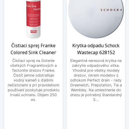
Čistiaci sprej Franke
Krytka odpadu Schock
Colored Sink Cleaner
Wastecap 628152
Čistiaci sprej na čistenie
Elegantná nerezová krytka na
všetkých Fragranitových a
zakrytie odpadového sitka.
Tectonite drezov Franke.
Vhodná pre všetky modely
Čistič jemne odstraňuje
drezov, okrem modelov s
vodný kameň s ďalšími
odtokom Perfect drain - rady
nečistotami a pri pravidelnom
Greenwich, Prepstation, Tia a
používaní poskytuje produktu
Wembley. Na umiestnenie do
trvalú ochranu. Objem 250
drezu je potrebný štandardný
ml.
3...