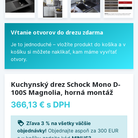
Vŕtanie otvorov do drezu zdarma
Je to jednoduché – vložíte produkt do košíka a v
košíku si môžete naklikať, kam máme vyvŕtať
otvory.
Kuchynský drez Schock Mono D-
100S Magnolia, horná montáž
366,13 €
s DPH
loyalty
Zľava 3 % na všetky väčšie
objednávky!
Objednajte aspoň za 300 EUR
a v košíku zadajte kód
MINUS3
.