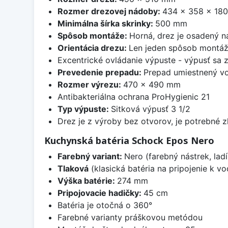
Rozmer drezovej nádoby:
434 x 358 x 18
Minimálna šírka skrinky:
500 mm
Spôsob montáže:
Horná, drez je osadený 
Orientácia drezu:
Len jeden spôsob montá
Excentrické ovládanie výpuste - výpusť sa 
Prevedenie prepadu:
Prepad umiestnený vo
Rozmer výrezu:
470 x 490 mm
Antibakteriálna ochrana ProHygienic 21
Typ výpuste:
Sitková výpusť 3 1/2
Drez je z výroby bez otvorov, je potrebné z
Kuchynská batéria Schock Epos Nero
Farebný variant:
Nero (farebný nástrek, ladí
Tlaková
(klasická batéria na pripojenie k 
Výška batérie:
274 mm
Pripojovacie hadičky:
45 cm
Batéria je otočná o 360°
Farebné varianty práškovou metódou