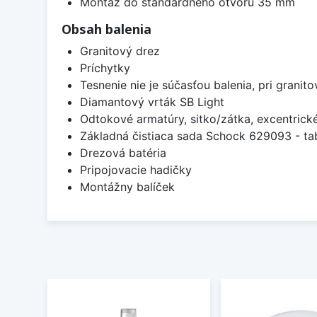
Montáž do štandardného otvoru 35 mm
Obsah balenia
Granitový drez
Príchytky
Tesnenie nie je súčasťou balenia, pri granit
Diamantový vrták SB Light
Odtokové armatúry, sitko/zátka, excentrick
Základná čistiaca sada Schock 629093 - tab
Drezová batéria
Pripojovacie hadičky
Montážny balíček