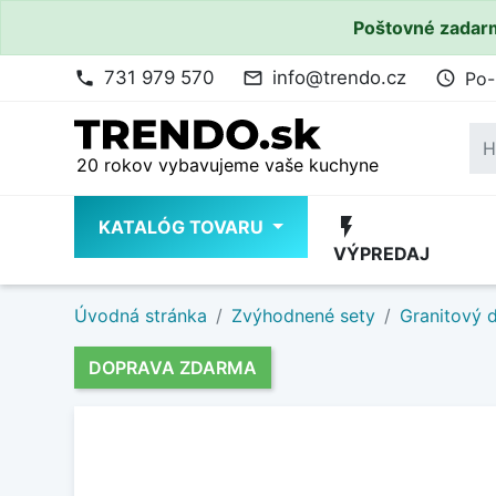
Poštovné zadarm
731 979 570
info@trendo.cz
Po-
phone
mail_outline
access_time
20 rokov vybavujeme vaše kuchyne
flash_on
KATALÓG TOVARU
VÝPREDAJ
Úvodná stránka
Zvýhodnené sety
Granitový d
DOPRAVA ZDARMA