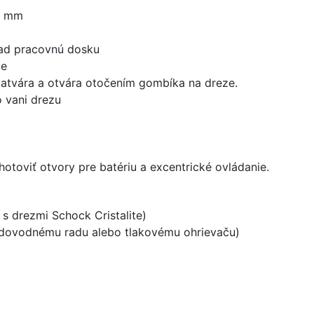
0 mm
nad pracovnú dosku
že
zatvára a otvára otočením gombíka na dreze.
 vani drezu
hotoviť otvory pre batériu a excentrické ovládanie.
 s drezmi Schock Cristalite)
vodovodnému radu alebo tlakovému ohrievaču)