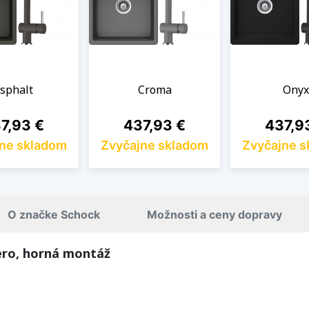
sphalt
Croma
Onyx
na
Cena
Cena
7,93 €
437,93 €
437,9
ne skladom
Zvyčajne skladom
Zvyčajne 
O značke Schock
Možnosti a ceny dopravy
ro, horná montáž