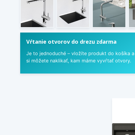
Vŕtanie otvorov do drezu zdarma
Je to jednoduché – vložíte produkt do košíka a
si môžete naklikať, kam máme vyvŕtať otvory.