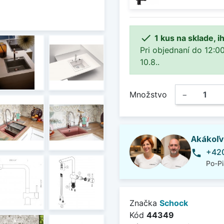

1 kus na sklade, 
Pri objednaní do 12:0
10.8..
Množstvo
−
Akákoľv
+420
phone
Po-Pi
Značka
Schock
Kód
44349