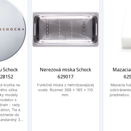
u Schock
Nerezová miska Schock
Mazacia
628152
629017
629
á krytka na
Funkčná miska z nehrdzavejúcej
Mazacia hu
ého sitka.
ocele. Rozmer 368 x 185 x 110
odstráneni
ky modely
mm.
predmetov. 
modelov s
rain - rady
ation, Tia a
stnenie do
tandardný 3...