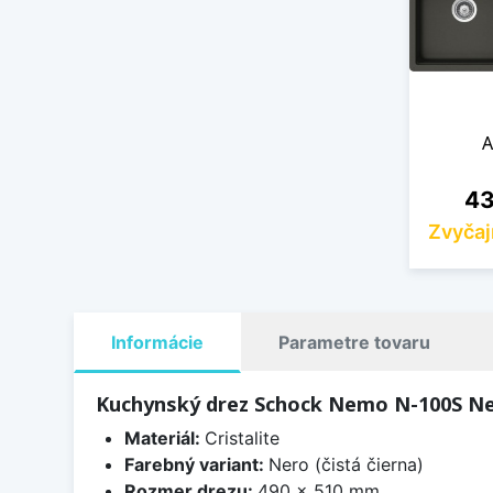
A
Ce
43
Zvyčaj
Informácie
Parametre tovaru
Kuchynský drez Schock Nemo N-100S Ne
Materiál:
Cristalite
Farebný variant:
Nero (čistá čierna)
Rozmer drezu:
490 x 510 mm