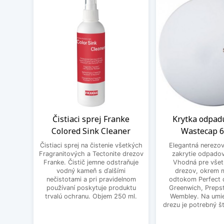
Čistiaci sprej Franke
Krytka odpad
Colored Sink Cleaner
Wastecap 
Čistiaci sprej na čistenie všetkých
Elegantná nerezov
Fragranitových a Tectonite drezov
zakrytie odpadov
Franke. Čistič jemne odstraňuje
Vhodná pre všet
vodný kameň s ďalšími
drezov, okrem 
nečistotami a pri pravidelnom
odtokom Perfect d
používaní poskytuje produktu
Greenwich, Prepst
trvalú ochranu. Objem 250 ml.
Wembley. Na umie
drezu je potrebný š