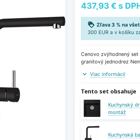
437,93 €
s DP
loyalty
Zľava 3 % na všet
300 EUR a v košíku z
Cenovo zvýhodnený set 
granitový jednodrez Nem
expand_more
Viac informácií
Tento set obsahuje
Kuchynský d
montáž
Kuchynská ba