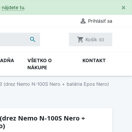
×
e
nájdete tu
.

Prihlásiť sa

shopping_cart
Košík
(0)
RADŇA
VŠETKO O
KONTAKT
NÁKUPE
3 (drez Nemo N-100S Nero + batéria Epos Nero)
 (drez Nemo N-100S Nero +
o)