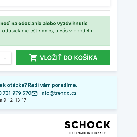
ihneď na odoslanie alebo vyzdvihnutie
0 odosielame ešte dnes, u vás v pondelok

VLOŽIŤ DO KOŠÍKA
+
ek otázka? Radi vám poradíme.
 731 979 570
info@trendo.cz
mail_outline
a 9-12, 13-17