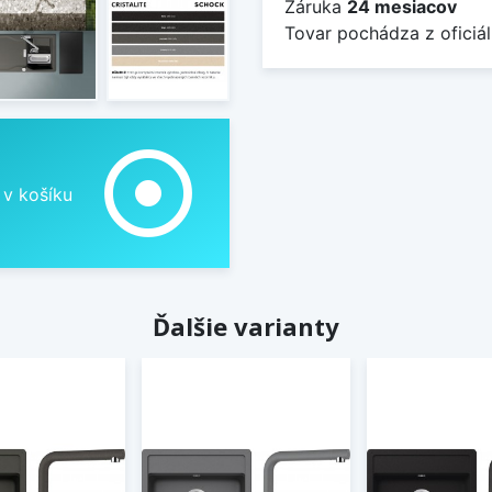
Záruka
24 mesiacov
Tovar pochádza z oficiál
adjust
 v košíku
Ďalšie varianty