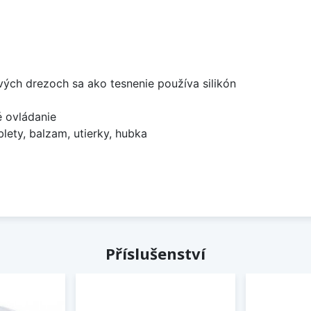
ových drezoch sa ako tesnenie používa silikón
é ovládanie
lety, balzam, utierky, hubka
Příslušenství