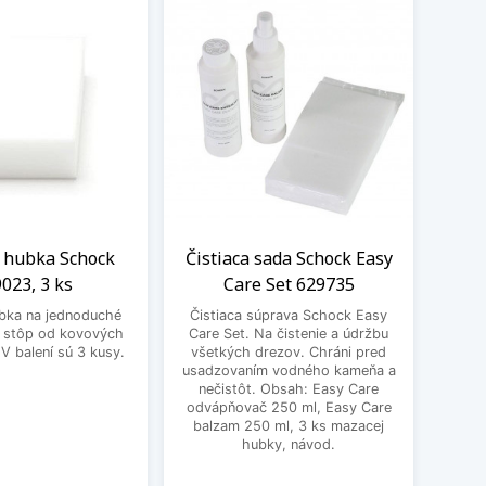
 hubka Schock
Čistiaca sada Schock Easy
Filte
023, 3 ks
Care Set 629735
S
bka na jednoduché
Čistiaca súprava Schock Easy
Filte
e stôp od kovových
Care Set. Na čistenie a údržbu
100
V balení sú 3 kusy.
všetkých drezov. Chráni pred
kar
usadzovaním vodného kameňa a
nečistôt. Obsah: Easy Care
odvápňovač 250 ml, Easy Care
balzam 250 ml, 3 ks mazacej
hubky, návod.