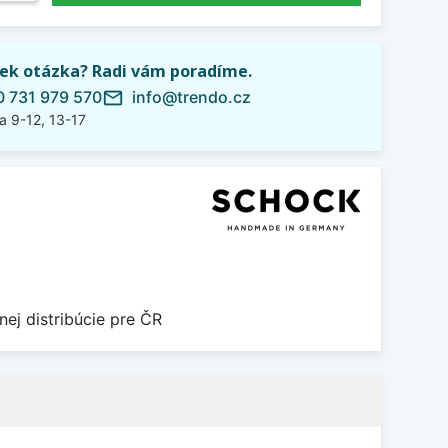
ek otázka? Radi vám poradíme.
 731 979 570
info@trendo.cz
mail_outline
a 9-12, 13-17
nej distribúcie pre ČR