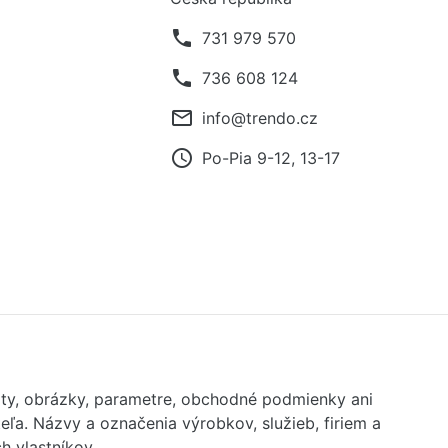
phone
731 979 570
phone
736 608 124
mail_outline
info@trendo.cz
access_time
Po-Pia 9-12, 13-17
exty, obrázky, parametre, obchodné podmienky ani
ľa. Názvy a označenia výrobkov, služieb, firiem a
 vlastníkov.