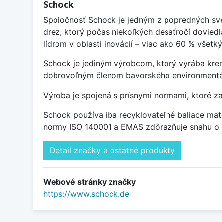
Schock
Spoločnosť Schock je jedným z popredných sve
drez, ktorý počas niekoľkých desaťročí doviedl
lídrom v oblasti inovácií – viac ako 60 % všet
Schock je jediným výrobcom, ktorý vyrába kre
dobrovoľným členom bavorského environmentá
Výroba je spojená s prísnymi normami, ktoré z
Schock používa iba recyklovateľné baliace mate
normy ISO 140001 a EMAS zdôrazňuje snahu o z
Detail značky a ostatné produkty
Webové stránky značky
https://www.schock.de