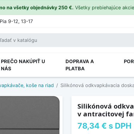
o na všetky objednávky 250 €.
Všetky prebiehajúce akci
Pia 9-12, 13-17
PREČO NAKÚPIŤ U
DOPRAVA A
PO
NÁS
PLATBA
apkávače, koše na riad
Silikónová odkvapkávacia doska
Silikónová odkv
v antracitovej f
78,34 €
s DPH