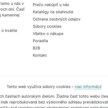
iamo u nás v
Prečo nakúpiť u nás
och dní. Časť
Katalógy na stiahnutie
ej kamennej
Ochrana osobných údajov
Súbory cookies
 o kvalite
Všetko o nákupe
Poradňa
B2B
Kontakt
Tento web využíva súbory cookies –
viac informácií
ivých častiach autorským dielom. Žiadna časť tohto webu (t
o inak reprodukovaná bez výslovného súhlasu prevádzkovate
 môžu byť registrovanými obchodnými známkami príslušných