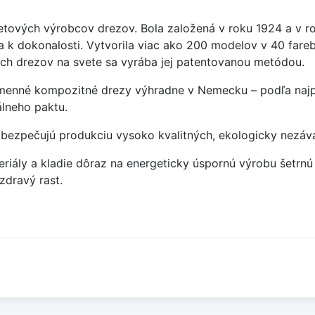
tových výrobcov drezov. Bola založená v roku 1924 a v r
a k dokonalosti. Vytvorila viac ako 200 modelov v 40 fare
kých drezov na svete sa vyrába jej patentovanou metódou.
menné kompozitné drezy výhradne v Nemecku – podľa najprí
lneho paktu.
abezpečujú produkciu vysoko kvalitných, ekologicky nezáv
riály a kladie dôraz na energeticky úspornú výrobu šetrnú 
dravý rast.