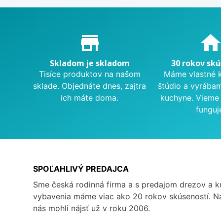
Proč nakupovat u nás?
store_mall_directory
hom
Skladom je skladom
30 rokov skú
Tisíce produktov na našom
Máme vlastné 
sklade. Objednáte dnes, zajtra
štúdio a vyrába
ich máte doma.
kuchyne. Vieme 
funguj
SPOĽAHLIVÝ PREDAJCA
Sme česká rodinná firma a s predajom drezov a 
vybavenia máme viac ako 20 rokov skúseností. Na
nás mohli nájsť už v roku 2006.