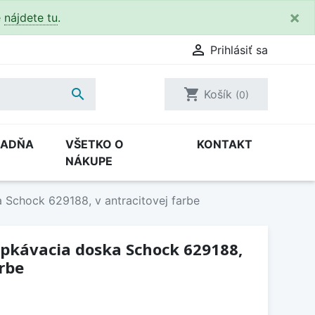
×
e
nájdete tu
.

Prihlásiť sa

shopping_cart
Košík
(0)
RADŇA
VŠETKO O
KONTAKT
NÁKUPE
 Schock 629188, v antracitovej farbe
apkávacia doska Schock 629188,
arbe