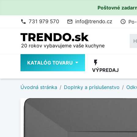
Poštovné zadarm
731 979 570
info@trendo.cz
Po-
phone
mail_outline
access_time
20 rokov vybavujeme vaše kuchyne
flash_on
KATALÓG TOVARU
VÝPREDAJ
Úvodná stránka
Doplnky a príslušenstvo
Odkv