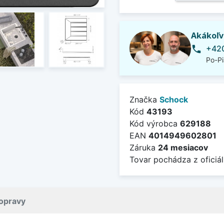
Akákoľv
+420
phone
Po-Pi
Značka
Schock
Kód
43193
Kód výrobca
629188
EAN
4014949602801
Záruka
24 mesiacov
Tovar pochádza z oficiál
opravy