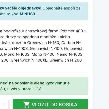
ky väčšie objednávky!
Objednajte aspoň za
adajte kód
MINUS3
.
a podložka v antracitovej farbe. Rozmer 400 x
pre drezy so spodnou montážou alebo
odná k drezom Greenwich N-150, Carbon N-
eenwich N-100S, Greenwich N-100, Greenwich
0, Mono N-100S, Mono N-100, Nemo N-100S,
-200, Greenwich N-100XL, Greenwich N-200
ihneď na odoslanie alebo vyzdvihnutie
.), u vás v utorok 11.8..

VLOŽIŤ DO KOŠÍKA
+