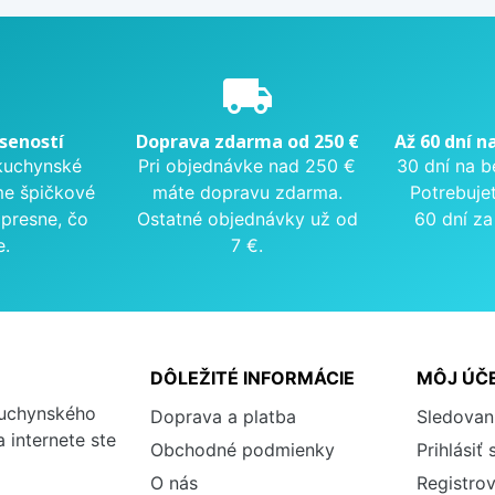
e
local_shipping
seností
Doprava zdarma od 250 €
Až 60 dní n
kuchynské
Pri objednávke nad 250 €
30 dní na b
me špičkové
máte dopravu zdarma.
Potrebuje
presne, čo
Ostatné objednávky už od
60 dní za
e.
7 €.
DÔLEŽITÉ INFORMÁCIE
MÔJ ÚČ
kuchynského
Doprava a platba
Sledovan
 internete ste
Obchodné podmienky
Prihlásiť 
O nás
Registrov