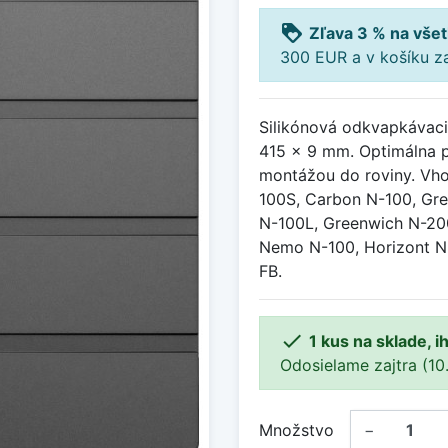
loyalty
Zľava 3 % na všet
300 EUR a v košíku z
Silikónová odkvapkávaci
415 x 9 mm. Optimálna 
montážou do roviny. Vh
100S, Carbon N-100, Gr
N-100L, Greenwich N-20
Nemo N-100, Horizont N
FB.

1 kus na sklade, 
Odosielame zajtra (10.8
Množstvo
−