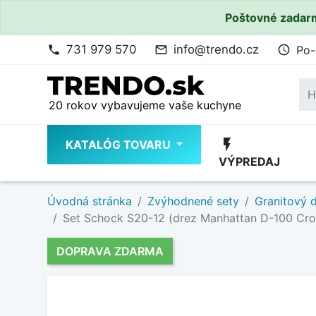
Poštovné zadarm
731 979 570
info@trendo.cz
Po-
phone
mail_outline
access_time
20 rokov vybavujeme vaše kuchyne
flash_on
KATALÓG TOVARU
VÝPREDAJ
Úvodná stránka
Zvýhodnené sety
Granitový d
Set Schock S20-12 (drez Manhattan D-100 Cr
DOPRAVA ZDARMA