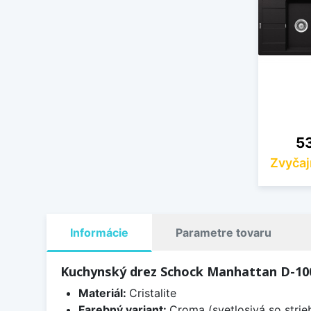
Ce
53
Zvyčaj
Informácie
Parametre tovaru
Kuchynský drez Schock Manhattan D-10
Materiál:
Cristalite
Farebný variant:
Croma (svetlosivá so strie