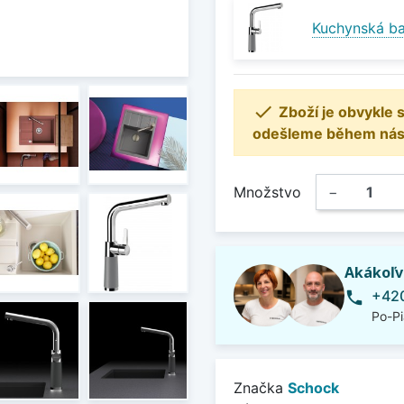
Kuchynská b

Zboží je obvykle
odešleme během násle
Množstvo
−
Akákoľv
+420
phone
Po-Pi
Značka
Schock