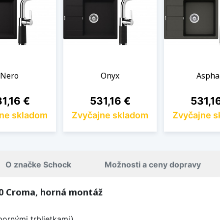
Nero
Onyx
Aspha
na
Cena
Cena
1,16 €
531,16 €
531,1
ne skladom
Zvyčajne skladom
Zvyčajne 
O značke Schock
Možnosti a ceny dopravy
0 Croma, horná montáž
bornými trblietkami)