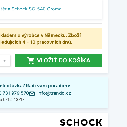
atéria Schock SC-540 Croma
 skladem u výrobce v Německu. Zboží
dujících 4 - 10 pracovních dnů.

VLOŽIŤ DO KOŠÍKA
+
ek otázka? Radi vám poradíme.
 731 979 570
info@trendo.cz
mail_outline
a 9-12, 13-17