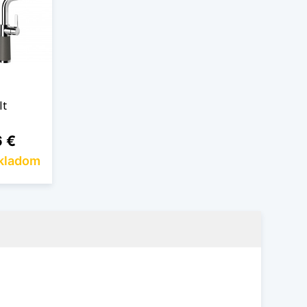
lt
6 €
skladom