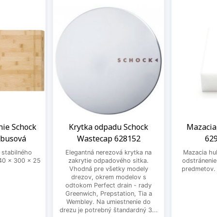
nie Schock
Krytka odpadu Schock
Mazacia
mbusová
Wastecap 628152
629
 stabilného
Elegantná nerezová krytka na
Mazacia hu
0 x 300 x 25
zakrytie odpadového sitka.
odstráneni
Vhodná pre všetky modely
predmetov. 
drezov, okrem modelov s
odtokom Perfect drain - rady
Greenwich, Prepstation, Tia a
Wembley. Na umiestnenie do
drezu je potrebný štandardný 3...