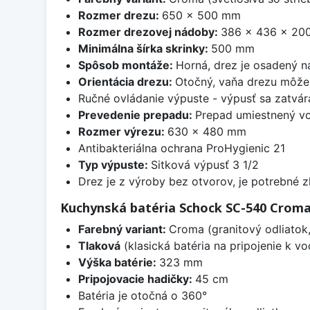
Rozmer drezu:
650 x 500 mm
Rozmer drezovej nádoby:
386 x 436 x 20
Minimálna šírka skrinky:
500 mm
Spôsob montáže:
Horná, drez je osadený 
Orientácia drezu:
Otočný, vaňa drezu môže 
Ručné ovládanie výpuste - výpusť sa zatvára
Prevedenie prepadu:
Prepad umiestnený vo
Rozmer výrezu:
630 x 480 mm
Antibakteriálna ochrana ProHygienic 21
Typ výpuste:
Sitková výpusť 3 1/2
Drez je z výroby bez otvorov, je potrebné z
Kuchynská batéria Schock SC-540 Crom
Farebný variant:
Croma (granitový odliatok,
Tlaková
(klasická batéria na pripojenie k 
Výška batérie:
323 mm
Pripojovacie hadičky:
45 cm
Batéria je otočná o 360°