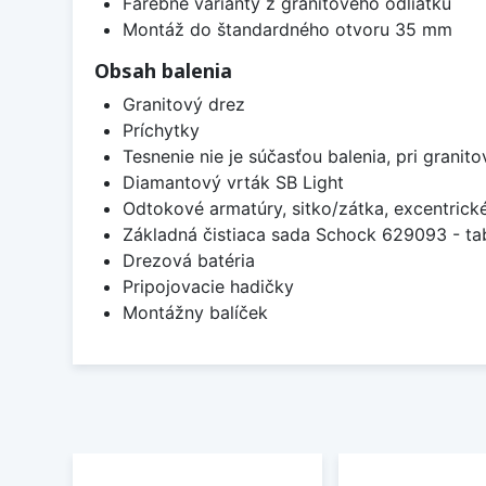
Farebné varianty z granitového odliatku
Montáž do štandardného otvoru 35 mm
Obsah balenia
Granitový drez
Príchytky
Tesnenie nie je súčasťou balenia, pri granit
Diamantový vrták SB Light
Odtokové armatúry, sitko/zátka, excentrick
Základná čistiaca sada Schock 629093 - tab
Drezová batéria
Pripojovacie hadičky
Montážny balíček