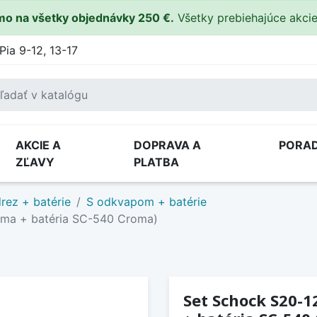
o na všetky objednávky 250 €.
Všetky prebiehajúce akci
Pia 9-12, 13-17
AKCIE A
DOPRAVA A
PORA
ZĽAVY
PLATBA
rez + batérie
S odkvapom + batérie
oma + batéria SC-540 Croma)
Set Schock S20-