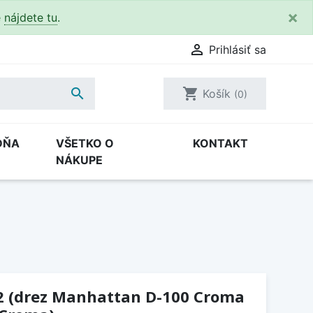
×
e
nájdete tu
.

Prihlásiť sa

shopping_cart
Košík
(0)
DŇA
VŠETKO O
KONTAKT
NÁKUPE
12 (drez Manhattan D-100 Croma