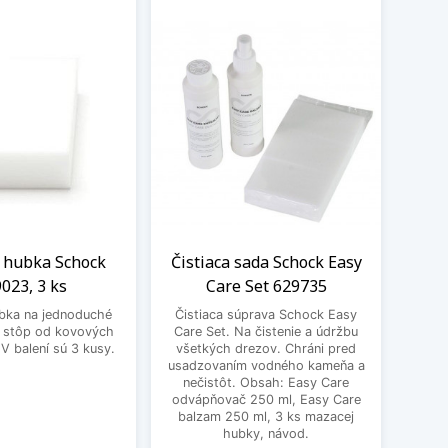
 hubka Schock
Čistiaca sada Schock Easy
Filte
023, 3 ks
Care Set 629735
S
bka na jednoduché
Čistiaca súprava Schock Easy
Filte
e stôp od kovových
Care Set. Na čistenie a údržbu
100
V balení sú 3 kusy.
všetkých drezov. Chráni pred
kar
usadzovaním vodného kameňa a
nečistôt. Obsah: Easy Care
odvápňovač 250 ml, Easy Care
balzam 250 ml, 3 ks mazacej
hubky, návod.