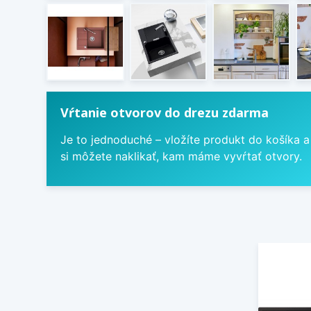
Vŕtanie otvorov do drezu zdarma
Je to jednoduché – vložíte produkt do košíka a
si môžete naklikať, kam máme vyvŕtať otvory.