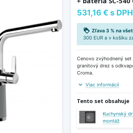
+ batéria SC-540
531,16 €
s DPH
loyalty
Zľava 3 % na všet
300 EUR a v košíku z
Cenovo zvýhodnený set d
granitový drez s odkva
Croma.
expand_more
Viac informácií
Tento set obsahuje
Kuchynský dr
montáž