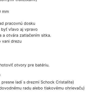
0 mm
nad pracovnú dosku
byť vľavo aj vpravo
 a otvára zatlačením sitka.
 vani drezu
hotoviť otvory pre batériu.
a
 presne ladí s drezmi Schock Cristalite)
vodovodnému radu alebo tlakovému ohrievaču)