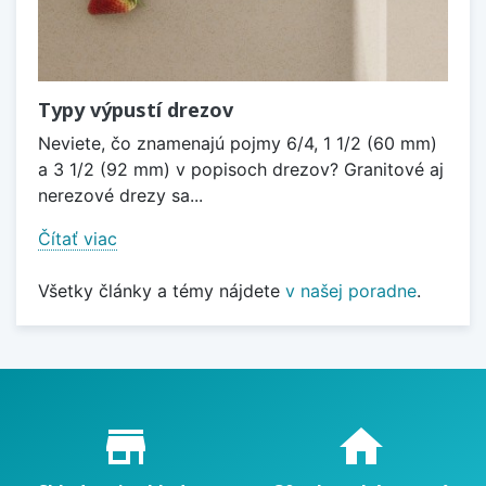
Typy výpustí drezov
Neviete, čo znamenajú pojmy 6/4, 1 1/2 (60 mm)
a 3 1/2 (92 mm) v popisoch drezov? Granitové aj
nerezové drezy sa...
Čítať viac
Všetky články a témy nájdete
v našej poradne
.
Proč nakupovat u nás?
store_mall_directory
home