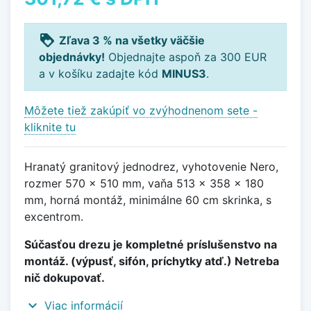
loyalty
Zľava 3 % na všetky väčšie
objednávky!
Objednajte aspoň za 300 EUR
a v košíku zadajte kód
MINUS3
.
Môžete tiež zakúpiť vo zvýhodnenom sete -
kliknite tu
Hranatý granitový jednodrez, vyhotovenie Nero,
rozmer 570 x 510 mm, vaňa 513 x 358 x 180
mm, horná montáž, minimálne 60 cm skrinka, s
excentrom.
Súčasťou drezu je kompletné príslušenstvo na
montáž. (výpusť, sifón, príchytky atď.) Netreba
nič dokupovať.
expand_more
Viac informácií