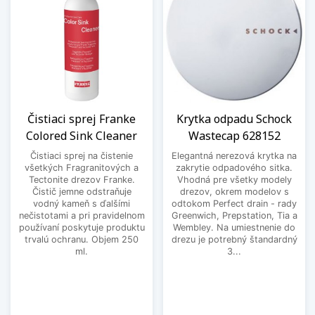
Čistiaci sprej Franke
Krytka odpadu Schock
Colored Sink Cleaner
Wastecap 628152
Čistiaci sprej na čistenie
Elegantná nerezová krytka na
všetkých Fragranitových a
zakrytie odpadového sitka.
Tectonite drezov Franke.
Vhodná pre všetky modely
Čistič jemne odstraňuje
drezov, okrem modelov s
vodný kameň s ďalšími
odtokom Perfect drain - rady
nečistotami a pri pravidelnom
Greenwich, Prepstation, Tia a
používaní poskytuje produktu
Wembley. Na umiestnenie do
trvalú ochranu. Objem 250
drezu je potrebný štandardný
ml.
3...