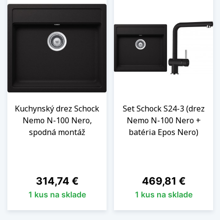
Kuchynský drez Schock
Set Schock S24-3 (drez
Nemo N-100 Nero,
Nemo N-100 Nero +
spodná montáž
batéria Epos Nero)
Cena
Cena
314,74 €
469,81 €
1 kus na sklade
1 kus na sklade