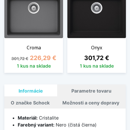
Croma
Onyx
Základná cena
Cena
Cena
226,29 €
301,72 €
301,72 €
1 kus na sklade
1 kus na sklade
Informácie
Parametre tovaru
O značke Schock
Možnosti a ceny dopravy
Materiál:
Cristalite
Farebný variant:
Nero (čistá čierna)