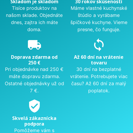
Skladom je skladom
30 rokov skúseností
Tisíce produktov na
Máme vlastné kuchynské
našom sklade. Objednáte
štúdio a vyrábame
dnes, zajtra ich máte
špičkové kuchyne. Vieme
doma.
presne, čo funguje.
local_shipping
sync
Doprava zdarma od
Až 60 dní na vrátenie
250 €
tovaru
Pri objednávke nad 250 €
30 dní na bezplatné
máte dopravu zdarma.
vrátenie. Potrebujete viac
Ostatné objednávky už od
času? Až 60 dní za malý
7 €.
poplatok.
verified_user
Skvelá zákaznícka
podpora
Pomôžeme vám s