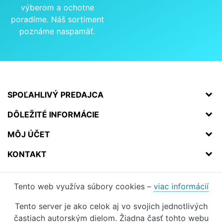
výberom a ochotne
poradíme. Náš sortiment
poznáme naspamäť.
SPOĽAHLIVÝ PREDAJCA
DÔLEŽITÉ INFORMÁCIE
MÔJ ÚČET
KONTAKT
Tento web využíva súbory cookies –
viac informácií
Tento server je ako celok aj vo svojich jednotlivých
častiach autorským dielom. Žiadna časť tohto webu