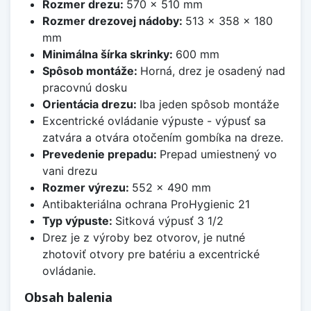
Rozmer drezu:
570 x 510 mm
Rozmer drezovej nádoby:
513 x 358 x 180
mm
Minimálna šírka skrinky:
600 mm
Spôsob montáže:
Horná, drez je osadený nad
pracovnú dosku
Orientácia drezu:
Iba jeden spôsob montáže
Excentrické ovládanie výpuste - výpusť sa
zatvára a otvára otočením gombíka na dreze.
Prevedenie prepadu:
Prepad umiestnený vo
vani drezu
Rozmer výrezu:
552 x 490 mm
Antibakteriálna ochrana ProHygienic 21
Typ výpuste:
Sitková výpusť 3 1/2
Drez je z výroby bez otvorov, je nutné
zhotoviť otvory pre batériu a excentrické
ovládanie.
Obsah balenia