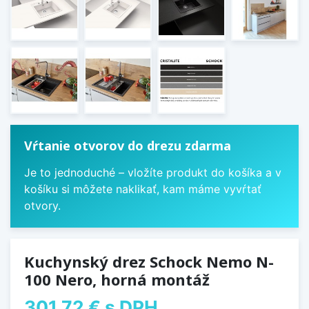
Vŕtanie otvorov do drezu zdarma
Je to jednoduché – vložíte produkt do košíka a v
košíku si môžete naklikať, kam máme vyvŕtať
otvory.
Kuchynský drez Schock Nemo N-
100 Nero, horná montáž
301,72 €
s DPH