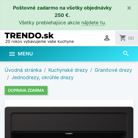
×
Poštovné zadarmo na všetky objednávky
250 €.
Všetky prebiehajúce akcie
nájdete tu
.

shopping_cart
(0)
20 rokov vybavujeme vaše kuchyne
search

MENU
Úvodná stránka
Kuchynské drezy
Granitové drezy
Jednodrezy, okrúhle drezy
DOPRAVA ZDARMA