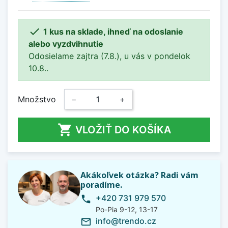

1 kus na sklade, ihneď na odoslanie
alebo vyzdvihnutie
Odosielame zajtra (7.8.), u vás v pondelok
10.8..
Množstvo
−
+

VLOŽIŤ DO KOŠÍKA
Akákoľvek otázka? Radi vám
poradíme.
+420 731 979 570
phone
Po-Pia 9-12, 13-17
info@trendo.cz
mail_outline