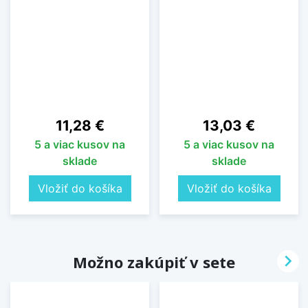
Cena
Cena
11,28 €
13,03 €
5 a viac kusov na
5 a viac kusov na
sklade
sklade
Vložiť do košíka
Vložiť do košíka

Možno zakúpiť v sete