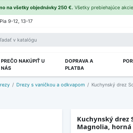
o na všetky objednávky 250 €.
Všetky prebiehajúce akci
Pia 9-12, 13-17
PREČO NAKÚPIŤ U
DOPRAVA A
PO
NÁS
PLATBA
drezy
Drezy s vaničkou a odkvapom
Kuchynský drez Sc
Kuchynský drez 
Magnolia, horná