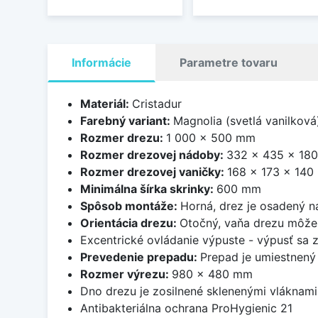
Informácie
Parametre tovaru
Materiál:
Cristadur
Farebný variant:
Magnolia (svetlá vanilková
Rozmer drezu:
1 000 x 500 mm
Rozmer drezovej nádoby:
332 x 435 x 18
Rozmer drezovej vaničky:
168 x 173 x 14
Minimálna šírka skrinky:
600 mm
Spôsob montáže:
Horná, drez je osadený 
Orientácia drezu:
Otočný, vaňa drezu môže 
Excentrické ovládanie výpuste - výpusť sa 
Prevedenie prepadu:
Prepad je umiestnený
Rozmer výrezu:
980 x 480 mm
Dno drezu je zosilnené sklenenými vláknami 
Antibakteriálna ochrana ProHygienic 21