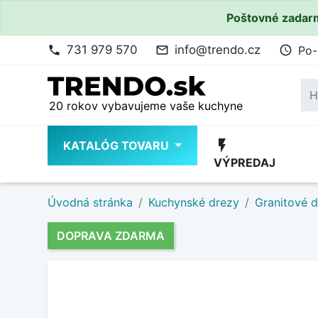
Poštovné zadarm
731 979 570
info@trendo.cz
Po-
phone
mail_outline
access_time
20 rokov vybavujeme vaše kuchyne
flash_on
KATALÓG TOVARU
VÝPREDAJ
Úvodná stránka
Kuchynské drezy
Granitové 
DOPRAVA ZDARMA