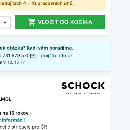
dujících 4 - 10 pracovních dnů.

VLOŽIŤ DO KOŠÍKA
+
ek otázka? Radi vám poradíme.
 731 979 570
info@trendo.cz
mail_outline
a 9-12, 13-17
AMGL
 na 15 rokov -
 informácií
nej distribúcie pre ČR