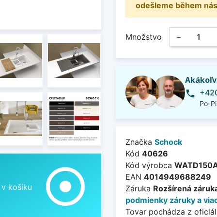
odešleme během násle
Množstvo
−
Akákoľv
+420
phone
Po-Pi
Značka
Schock
Kód
40626
Kód výrobca
WATD150
adjust
EAN
4014949688249
 v košíku
Záruka
Rozšírená záruka
podmienky záruky a viac
Tovar pochádza z oficiál