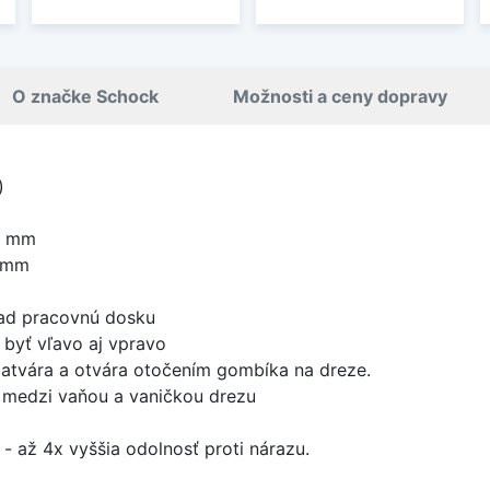
O značke Schock
Možnosti a ceny dopravy
)
0 mm
0 mm
nad pracovnú dosku
byť vľavo aj vpravo
zatvára a otvára otočením gombíka na dreze.
 medzi vaňou a vaničkou drezu
- až 4x vyššia odolnosť proti nárazu.