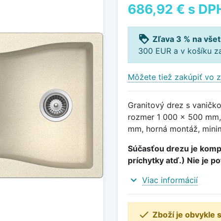
686,92 €
s DP
loyalty
Zľava 3 % na všet
300 EUR a v košíku z
Môžete tiež zakúpiť vo z
Granitový drez s vaničk
rozmer 1 000 x 500 mm,
mm, horná montáž, minim
Súčasťou drezu je kompl
príchytky atď.) Nie je p
expand_more
Viac informácií

Zboží je obvykle