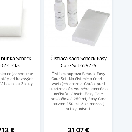
 hubka Schock
Čistiaca sada Schock Easy
023, 3 ks
Care Set 629735
Zosv
bka na jednoduché
Čistiaca súprava Schock Easy
Scho
e stôp od kovových
Care Set. Na čistenie a údržbu
má bi
V balení sú 3 kusy.
všetkých drezov. Chráni pred
všetk
usadzovaním vodného kameňa a
vďa
nečistôt. Obsah: Easy Care
odvápňovač 250 ml, Easy Care
balzam 250 ml, 3 ks mazacej
hubky, návod.
Cena
Cena
7,13 €
31,07 €