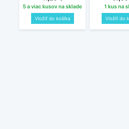
5 a viac kusov na sklade
1 kus na 
Vložiť do košíka
Vložiť do 