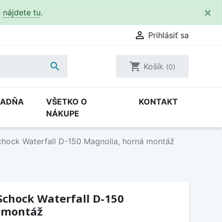
×
e
nájdete tu
.

Prihlásiť sa

shopping_cart
Košík
(0)
RADŇA
VŠETKO O
KONTAKT
NÁKUPE
hock Waterfall D-150 Magnolia, horná montáž
Schock Waterfall D-150
 montáž