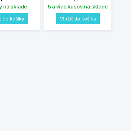
y na sklade
5 a viac kusov na sklade
5 a 
ť do košíka
Vložiť do košíka