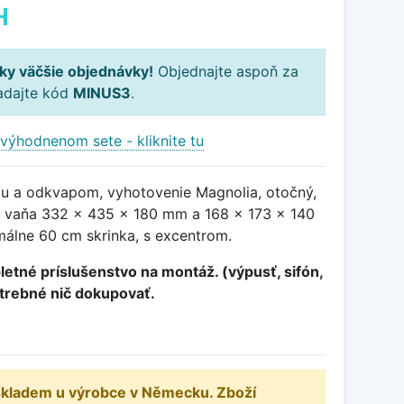
H
ky väčšie objednávky!
Objednajte aspoň za
adajte kód
MINUS3
.
výhodnenom sete - kliknite tu
ou a odkvapom, vyhotovenie Magnolia, otočný,
 vaňa 332 x 435 x 180 mm a 168 x 173 x 140
álne 60 cm skrinka, s excentrom.
etné príslušenstvo na montáž. (výpusť, sifón,
otrebné nič dokupovať.
 skladem u výrobce v Německu. Zboží