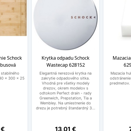
nie Schock
Krytka odpadu Schock
Mazacia
mbusová
Wastecap 628152
629
 stabilného
Elegantná nerezová krytka na
Mazacia hu
0 x 300 x 25
zakrytie odpadového sitka.
odstráneni
Vhodná pre všetky modely
predmetov. 
drezov, okrem modelov s
odtokom Perfect drain - rady
Greenwich, Prepstation, Tia a
Wembley. Na umiestnenie do
drezu je potrebný štandardný 3...
Cena
 €
13,01 €