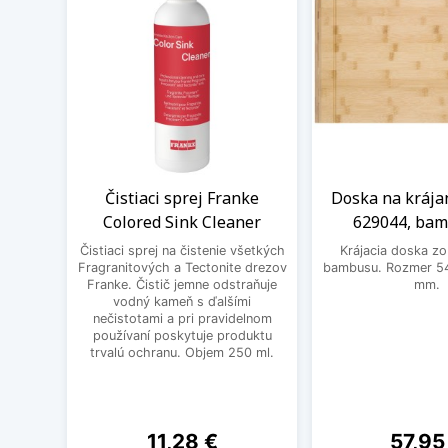
Čistiaci sprej Franke
Doska na krája
Colored Sink Cleaner
629044, ba
Čistiaci sprej na čistenie všetkých
Krájacia doska zo
Fragranitových a Tectonite drezov
bambusu. Rozmer 54
Franke. Čistič jemne odstraňuje
mm.
vodný kameň s ďalšími
nečistotami a pri pravidelnom
používaní poskytuje produktu
trvalú ochranu. Objem 250 ml.
Cena
Cena
11,28 €
57,95