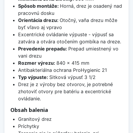
Spôsob montáže:
Horná, drez je osadený nad
pracovnú dosku
Orientácia drezu:
Otočný, vaňa drezu môže
byť vľavo aj vpravo
Excentrické ovládanie výpuste - výpusť sa
zatvára a otvára otočením gombíka na dreze.
Prevedenie prepadu:
Prepad umiestnený vo
vani drezu
Rozmer výrezu:
840 x 415 mm
Antibakteriálna ochrana ProHygienic 21
Typ výpuste:
Sitková výpusť 3 1/2
Drez je z výroby bez otvorov, je potrebné
zhotoviť otvory pre batériu a excentrické
ovládanie.
Obsah balenia
Granitový drez
Príchytky