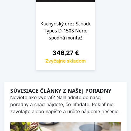
Kuchynský drez Schock
Typos D-150S Nero,
spodná montáž
Cena
346,27 €
Zvyčajne skladom
SÚVISIACE ČLÁNKY Z NAŠEJ PORADNY
Neviete ako vybrať? Nahliadnite do našej
poradny a snáď nájdete, čo hľadáte. Pokiaľ nie,
zavolajte alebo napíšte a určite nájdeme riešenie.