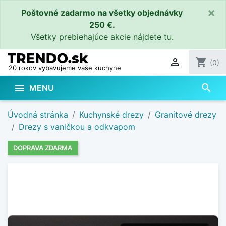
×
Poštovné zadarmo na všetky objednávky
250 €.
Všetky prebiehajúce akcie
nájdete tu
.

shopping_cart
(0)
20 rokov vybavujeme vaše kuchyne
search

MENU
Úvodná stránka
Kuchynské drezy
Granitové drezy
Drezy s vaničkou a odkvapom
DOPRAVA ZDARMA