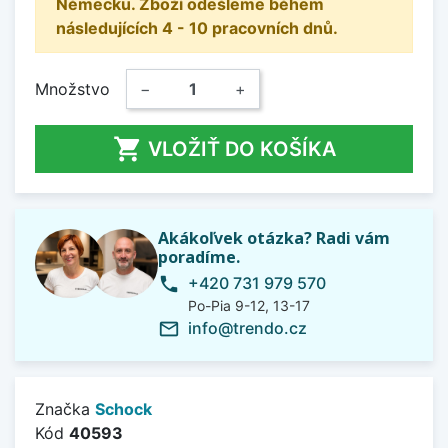
Německu. Zboží odešleme během
následujících 4 - 10 pracovních dnů.
Množstvo
−
+

VLOŽIŤ DO KOŠÍKA
Akákoľvek otázka? Radi vám
poradíme.
+420 731 979 570
phone
Po-Pia 9-12, 13-17
info@trendo.cz
mail_outline
Značka
Schock
Kód
40593