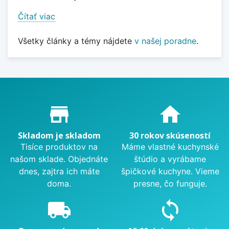
Čítať viac
Všetky články a témy nájdete
v našej poradne
.
Proč nakupovat u nás?
store_mall_directory
home
Skladom je skladom
30 rokov skúseností
Tisíce produktov na
Máme vlastné kuchynské
našom sklade. Objednáte
štúdio a vyrábame
dnes, zajtra ich máte
špičkové kuchyne. Vieme
doma.
presne, čo funguje.
local_shipping
sync