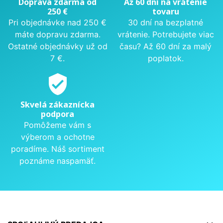
Doprava zdarma od
Až 60 dní na vrátenie
250 €
tovaru
Pri objednávke nad 250 €
30 dní na bezplatné
máte dopravu zdarma.
vrátenie. Potrebujete viac
Ostatné objednávky už od
času? Až 60 dní za malý
7 €.
poplatok.
verified_user
Skvelá zákaznícka
podpora
Pomôžeme vám s
výberom a ochotne
poradíme. Náš sortiment
poznáme naspamäť.