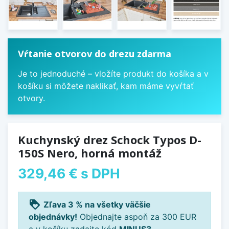
Vŕtanie otvorov do drezu zdarma
Je to jednoduché – vložíte produkt do košíka a v
košíku si môžete naklikať, kam máme vyvŕtať
otvory.
Kuchynský drez Schock Typos D-
150S Nero, horná montáž
329,46 €
s DPH
loyalty
Zľava 3 % na všetky väčšie
objednávky!
Objednajte aspoň za 300 EUR
a v košíku zadajte kód
MINUS3
.