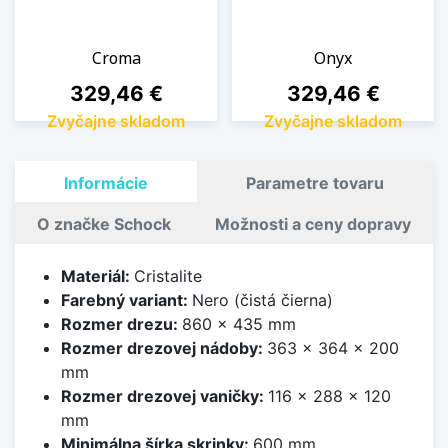
Croma
Onyx
Cena
Cena
329,46 €
329,46 €
Zvyčajne skladom
Zvyčajne skladom
Informácie
Parametre tovaru
O značke Schock
Možnosti a ceny dopravy
Materiál:
Cristalite
Farebný variant:
Nero (čistá čierna)
Rozmer drezu:
860 x 435 mm
Rozmer drezovej nádoby:
363 x 364 x 200
mm
Rozmer drezovej vaničky:
116 x 288 x 120
mm
Minimálna šírka skrinky:
600 mm