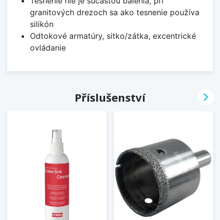
Tesnenie nie je súčasťou balenia, pri
granitových drezoch sa ako tesnenie používa
silikón
Odtokové armatúry, sitko/zátka, excentrické
ovládanie

Příslušenství