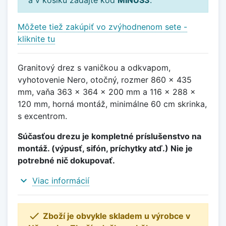
Môžete tiež zakúpiť vo zvýhodnenom sete -
kliknite tu
Granitový drez s vaničkou a odkvapom,
vyhotovenie Nero, otočný, rozmer 860 x 435
mm, vaňa 363 x 364 x 200 mm a 116 x 288 x
120 mm, horná montáž, minimálne 60 cm skrinka,
s excentrom.
Súčasťou drezu je kompletné príslušenstvo na
montáž. (výpusť, sifón, príchytky atď.) Nie je
potrebné nič dokupovať.
expand_more
Viac informácií

Zboží je obvykle skladem u výrobce v