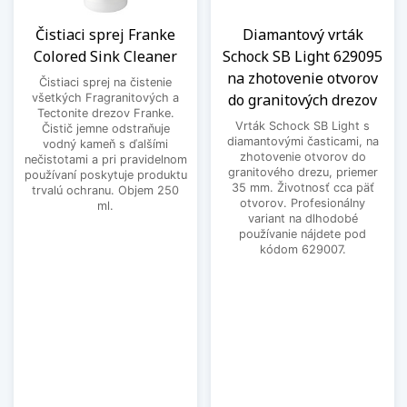
Čistiaci sprej Franke
Diamantový vrták
Colored Sink Cleaner
Schock SB Light 629095
na zhotovenie otvorov
Čistiaci sprej na čistenie
do granitových drezov
všetkých Fragranitových a
Tectonite drezov Franke.
Vrták Schock SB Light s
Čistič jemne odstraňuje
diamantovými časticami, na
vodný kameň s ďalšími
zhotovenie otvorov do
nečistotami a pri pravidelnom
granitového drezu, priemer
používaní poskytuje produktu
35 mm. Životnosť cca päť
trvalú ochranu. Objem 250
otvorov. Profesionálny
ml.
variant na dlhodobé
používanie nájdete pod
kódom 629007.