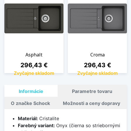
Asphalt
Croma
Cena
Cena
296,43 €
296,43 €
Zvyčajne skladom
Zvyčajne skladom
Informácie
Parametre tovaru
O značke Schock
Možnosti a ceny dopravy
Materiál:
Cristalite
Farebný variant:
Onyx (čierna so striebornými