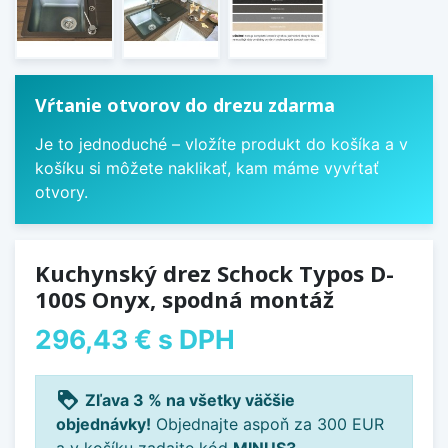
Vŕtanie otvorov do drezu zdarma
Je to jednoduché – vložíte produkt do košíka a v
košíku si môžete naklikať, kam máme vyvŕtať
otvory.
Kuchynský drez Schock Typos D-
100S Onyx, spodná montáž
296,43 €
s DPH
loyalty
Zľava 3 % na všetky väčšie
objednávky!
Objednajte aspoň za 300 EUR
a v košíku zadajte kód
MINUS3
.