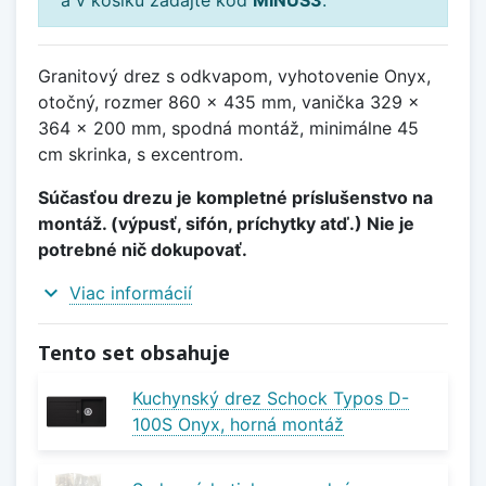
Granitový drez s odkvapom, vyhotovenie Onyx,
otočný, rozmer 860 x 435 mm, vanička 329 x
364 x 200 mm, spodná montáž, minimálne 45
cm skrinka, s excentrom.
Súčasťou drezu je kompletné príslušenstvo na
montáž. (výpusť, sifón, príchytky atď.) Nie je
potrebné nič dokupovať.
expand_more
Viac informácií
Tento set obsahuje
Kuchynský drez Schock Typos D-
100S Onyx, horná montáž