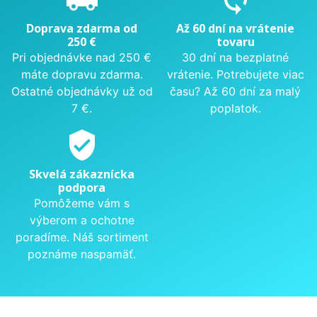
Doprava zdarma od
Až 60 dní na vrátenie
250 €
tovaru
Pri objednávke nad 250 €
30 dní na bezplatné
máte dopravu zdarma.
vrátenie. Potrebujete viac
Ostatné objednávky už od
času? Až 60 dní za malý
7 €.
poplatok.
verified_user
Skvelá zákaznícka
podpora
Pomôžeme vám s
výberom a ochotne
poradíme. Náš sortiment
poznáme naspamäť.