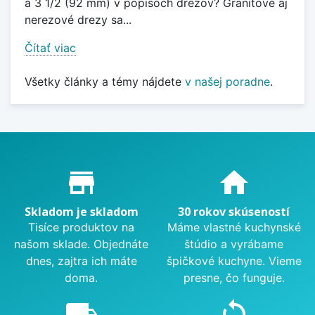
a 3 1/2 (92 mm) v popisoch drezov? Granitové aj
nerezové drezy sa...
Čítať viac
Všetky články a témy nájdete
v našej poradne
.
Proč nakupovat u nás?
store_mall_directory
home
Skladom je skladom
30 rokov skúseností
Tisíce produktov na
Máme vlastné kuchynské
našom sklade. Objednáte
štúdio a vyrábame
dnes, zajtra ich máte
špičkové kuchyne. Vieme
doma.
presne, čo funguje.
local_shipping
sync