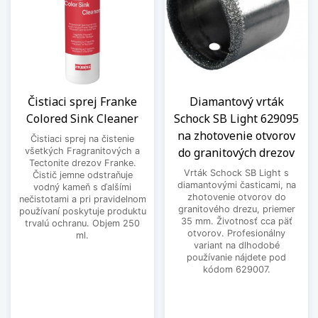
Čistiaci sprej Franke
Diamantový vrták
Colored Sink Cleaner
Schock SB Light 629095
na zhotovenie otvorov
Čistiaci sprej na čistenie
do granitových drezov
všetkých Fragranitových a
Tectonite drezov Franke.
Vrták Schock SB Light s
Čistič jemne odstraňuje
diamantovými časticami, na
vodný kameň s ďalšími
zhotovenie otvorov do
nečistotami a pri pravidelnom
granitového drezu, priemer
používaní poskytuje produktu
35 mm. Životnosť cca päť
trvalú ochranu. Objem 250
otvorov. Profesionálny
ml.
variant na dlhodobé
používanie nájdete pod
kódom 629007.