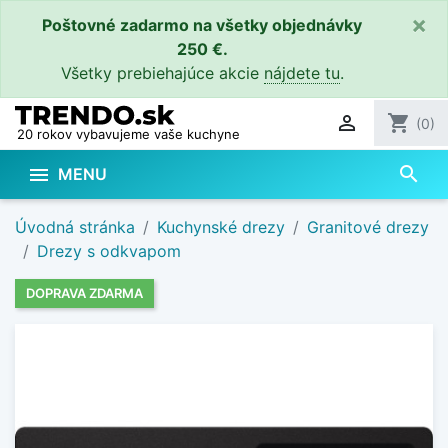
×
Poštovné zadarmo na všetky objednávky
250 €.
Všetky prebiehajúce akcie
nájdete tu
.

shopping_cart
(0)
20 rokov vybavujeme vaše kuchyne
search

MENU
Úvodná stránka
Kuchynské drezy
Granitové drezy
Drezy s odkvapom
DOPRAVA ZDARMA