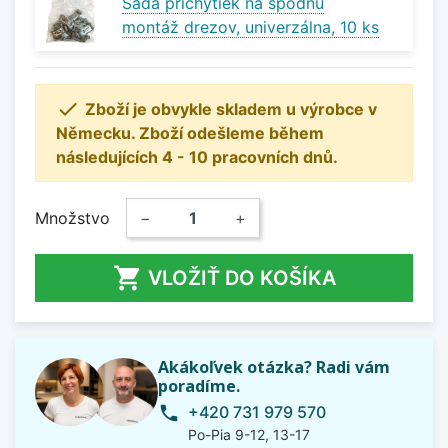
Sada príchytiek na spodnú
montáž drezov, univerzálna, 10 ks

Zboží je obvykle skladem u výrobce v
Německu. Zboží odešleme během
následujících 4 - 10 pracovních dnů.
Množstvo
−
+

VLOŽIŤ DO KOŠÍKA
Akákoľvek otázka? Radi vám
poradíme.
+420 731 979 570
phone
Po-Pia 9-12, 13-17