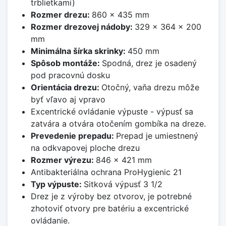
trblietkami)
Rozmer drezu:
860 x 435 mm
Rozmer drezovej nádoby:
329 x 364 x 200
mm
Minimálna šírka skrinky:
450 mm
Spôsob montáže:
Spodná, drez je osadený
pod pracovnú dosku
Orientácia drezu:
Otočný, vaňa drezu môže
byť vľavo aj vpravo
Excentrické ovládanie výpuste - výpusť sa
zatvára a otvára otočením gombíka na dreze.
Prevedenie prepadu:
Prepad je umiestnený
na odkvapovej ploche drezu
Rozmer výrezu:
846 x 421 mm
Antibakteriálna ochrana ProHygienic 21
Typ výpuste:
Sitková výpusť 3 1/2
Drez je z výroby bez otvorov, je potrebné
zhotoviť otvory pre batériu a excentrické
ovládanie.