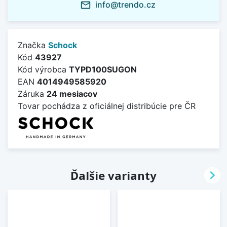
info@trendo.cz
mail_outline
Značka
Schock
Kód
43927
Kód výrobca
TYPD100SUGON
EAN
4014949585920
Záruka
24 mesiacov
Tovar pochádza z oficiálnej distribúcie pre ČR

Ďalšie varianty