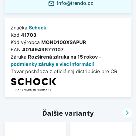
info@trendo.cz
mail_outline
Značka
Schock
Kód
41703
Kód výrobca
MOND100XSAPUR
EAN
4014949677007
Záruka
Rozšírená záruka na 15 rokov -
podmienky záruky a viac informácií
Tovar pochádza z oficiálnej distribúcie pre ČR

Ďalšie varianty