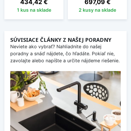
Cena
Cena
434,42 €
697,09 €
1 kus na sklade
2 kusy na sklade
SÚVISIACE ČLÁNKY Z NAŠEJ PORADNY
Neviete ako vybrať? Nahliadnite do našej
poradny a snáď nájdete, čo hľadáte. Pokiaľ nie,
zavolajte alebo napíšte a určite nájdeme riešenie.