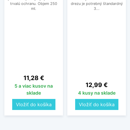
trvalú ochranu. Objem 250
drezu je potrebný štandardný
ml.
3...
Cena
11,28 €
Cena
12,99 €
5 a viac kusov na
sklade
4 kusy na sklade
Vložiť do košíka
Vložiť do košíka