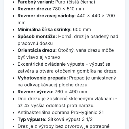
Farebný variant:
Puro (čistá čierna)
Rozmer drezu:
780 x 510 mm
Rozmer drezovej nádoby:
440 x 440 x 200
mm
Minimálna šírka skrinky:
600 mm
Spôsob montáže:
Horná, drez je osadený nad
pracovnú dosku
Orientácia drezu:
Otočný, vaňa drezu môže
byť vľavo aj vpravo
Excentrické ovládanie výpuste - výpusť sa
zatvára a otvára otočením gombíka na dreze.
Vyhotovenie prepadu:
Prepad je umiestnený
na odkvapkávacej ploche drezu
Rozmer výrezu:
760 x 490 mm
Dno drezu je zosilnené sklenenými vláknami -
až 4x vyššia odolnosť proti nárazu.
Antibakteriálna ochrana ProHygienic 21
Typ výpuste:
Sitková výpusť 3 1/2
Drez je z výroby bez otvorov, je potrebné