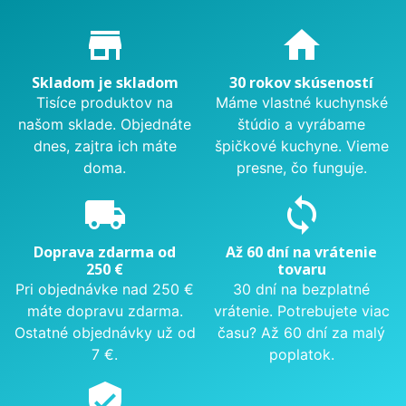
Proč nakupovat u nás?
store_mall_directory
home
Skladom je skladom
30 rokov skúseností
Tisíce produktov na
Máme vlastné kuchynské
našom sklade. Objednáte
štúdio a vyrábame
dnes, zajtra ich máte
špičkové kuchyne. Vieme
doma.
presne, čo funguje.
local_shipping
sync
Doprava zdarma od
Až 60 dní na vrátenie
250 €
tovaru
Pri objednávke nad 250 €
30 dní na bezplatné
máte dopravu zdarma.
vrátenie. Potrebujete viac
Ostatné objednávky už od
času? Až 60 dní za malý
7 €.
poplatok.
verified_user