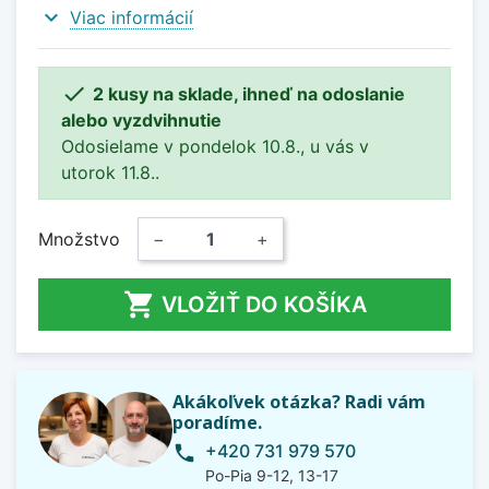
expand_more
Viac informácií

2 kusy na sklade, ihneď na odoslanie
alebo vyzdvihnutie
Odosielame v pondelok 10.8., u vás v
utorok 11.8..
Množstvo
−
+

VLOŽIŤ DO KOŠÍKA
Akákoľvek otázka? Radi vám
poradíme.
+420 731 979 570
phone
Po-Pia 9-12, 13-17