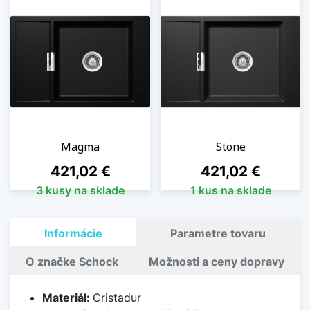
Magma
Stone
Cena
Cena
421,02 €
421,02 €
3 kusy na sklade
1 kus na sklade
Informácie
Parametre tovaru
O značke Schock
Možnosti a ceny dopravy
Materiál:
Cristadur