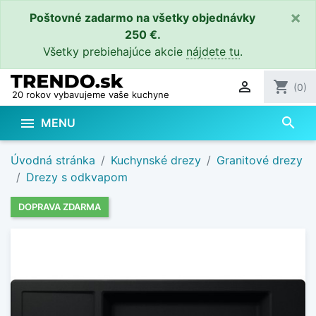
×
Poštovné zadarmo na všetky objednávky
250 €.
Všetky prebiehajúce akcie
nájdete tu
.

shopping_cart
(0)
20 rokov vybavujeme vaše kuchyne
search

MENU
Úvodná stránka
Kuchynské drezy
Granitové drezy
Drezy s odkvapom
DOPRAVA ZDARMA