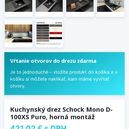
Vŕtanie otvorov do drezu zdarma
Je to jednoduché – vložíte produkt do košíka a v
košíku si môžete naklikať, kam máme vyvŕtať
otvory.
Kuchynský drez Schock Mono D-
100XS Puro, horná montáž
421,02 €
s DPH