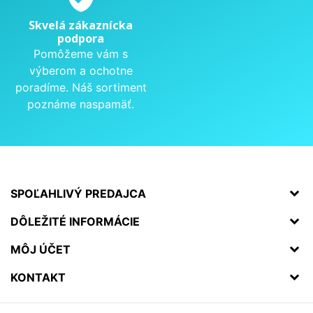
Skvelá zákaznícka
podpora
Pomôžeme vám s
výberom a ochotne
poradíme. Náš sortiment
poznáme naspamäť.
SPOĽAHLIVÝ PREDAJCA
DÔLEŽITÉ INFORMÁCIE
MÔJ ÚČET
KONTAKT