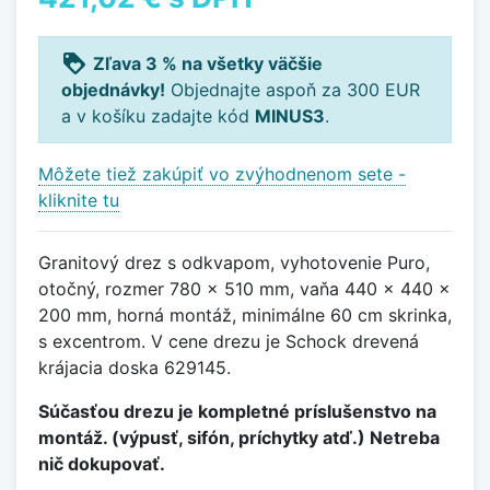
loyalty
Zľava 3 % na všetky väčšie
objednávky!
Objednajte aspoň za 300 EUR
a v košíku zadajte kód
MINUS3
.
Môžete tiež zakúpiť vo zvýhodnenom sete -
kliknite tu
Granitový drez s odkvapom, vyhotovenie Puro,
otočný, rozmer 780 x 510 mm, vaňa 440 x 440 x
200 mm, horná montáž, minimálne 60 cm skrinka,
s excentrom. V cene drezu je Schock drevená
krájacia doska 629145.
Súčasťou drezu je kompletné príslušenstvo na
montáž. (výpusť, sifón, príchytky atď.) Netreba
nič dokupovať.