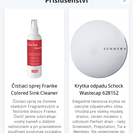

Příslušenství
Čistiaci sprej Franke
Krytka odpadu Schock
Colored Sink Cleaner
Wastecap 628152
Čistiaci sprej na čistenie
Elegantná nerezová krytka na
všetkých Fragranitových a
zakrytie odpadového sitka.
Tectonite drezov Franke.
Vhodná pre všetky modely
Čistič jemne odstraňuje
drezov, okrem modelov s
vodný kameň s ďalšími
odtokom Perfect drain - rady
nečistotami a pri pravidelnom
Greenwich, Prepstation, Tia a
používaní poskytuje produktu
Wembley. Na umiestnenie do