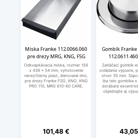
Miska Franke 112.0066.060
Gombík Franke 
pre drezy MRG, KNG, FSG
112.0611.460
Odkvapkávacia miska, rozmer 156
Zatláčací gombík e
x 439 x 54 mm, vyhotovenie
ovládania výpuste, 
nerez/čierny plast, dierované dno,
otvor 35 mm. Súpr
pre drezy Franke FSG, KNG, KNG
iba telo gombíka s
PRO 110, MRG 610-60 CARE.
dorábate excentric
objednajte aj výpu
Cena
Cena
101,48 €
43,05