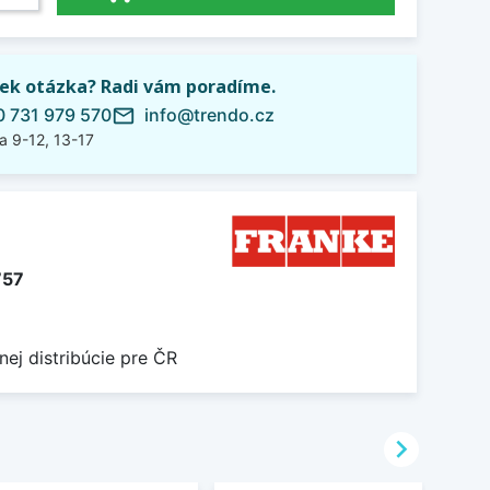
ek otázka? Radi vám poradíme.
 731 979 570
info@trendo.cz
mail_outline
a 9-12, 13-17
757
nej distribúcie pre ČR
