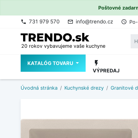
Poštovné zadarm
731 979 570
info@trendo.cz
Po-
phone
mail_outline
access_time
20 rokov vybavujeme vaše kuchyne
flash_on
KATALÓG TOVARU
VÝPREDAJ
Úvodná stránka
Kuchynské drezy
Granitové 