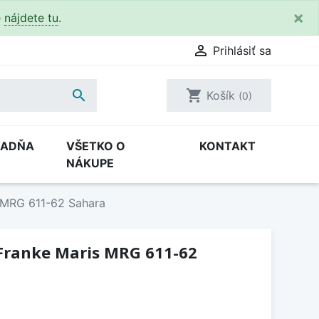
×
e
nájdete tu
.

Prihlásiť sa

shopping_cart
Košík
(0)
RADŇA
VŠETKO O
KONTAKT
NÁKUPE
 MRG 611-62 Sahara
Franke Maris MRG 611-62