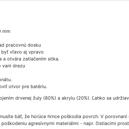
0 mm
nad pracovnú dosku
byť vľavo aj vpravo
 a otvára zatlačením sitka.
 vani drezu
nátu.
viť otvor pre batériu.
ojením drvenej žuly (80%) a akrylu (20%). Ľahko sa udržiav
emusíte báť, že horúce hrnce poškodia povrch. V porovnan
či poškodeniu agresívnymi materiálmi - napr. čistiacimi pro