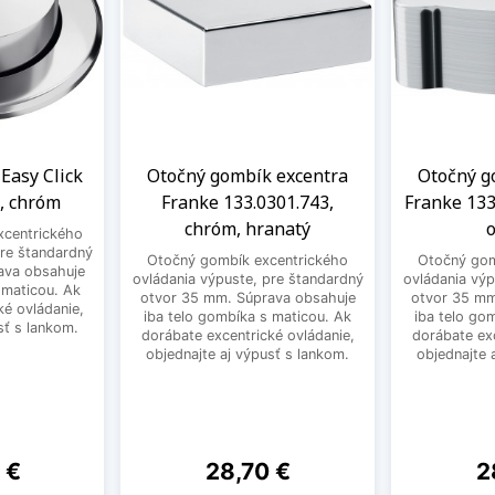
Easy Click
Otočný gombík excentra
Otočný g
, chróm
Franke 133.0301.743,
Franke 133
chróm, hranatý
xcentrického
pre štandardný
Otočný gombík excentrického
Otočný gom
ava obsahuje
ovládania výpuste, pre štandardný
ovládania výp
 maticou. Ak
otvor 35 mm. Súprava obsahuje
otvor 35 mm
ké ovládanie,
iba telo gombíka s maticou. Ak
iba telo go
sť s lankom.
dorábate excentrické ovládanie,
dorábate exc
objednajte aj výpusť s lankom.
objednajte 
Cena
C
 €
28,70 €
2