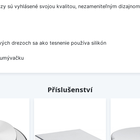
ezy sú vyhlásené svojou kvalitou, nezameniteľným dizajno
ových drezoch sa ako tesnenie používa silikón
a umývačku
Příslušenství