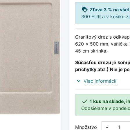
loyalty
Zľava 3 % na všet
300 EUR a v košíku z
Granitový drez s odkvap
620 x 500 mm, vanička 
45 cm skrinka.
Súčasťou drezu je kompl
príchytky atď.) Nie je p
expand_more
Viac informácií

1 kus na sklade, 
Odosielame v pondelok 
Množstvo
−