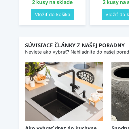
2 kusy na sklade
2 kusy na 
Vložiť do košíka
Vložiť do 
SÚVISIACE ČLÁNKY Z NAŠEJ PORADNY
Neviete ako vybrať? Nahliadnite do našej poradn
Ako vybrať drez do kuchyne
Spodná