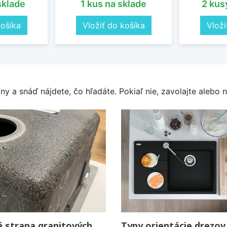
sklade
1 kus na sklade
2 kus
košíka
Vložiť do košíka
Vloži
y a snáď nájdete, čo hľadáte. Pokiaľ nie, zavolajte alebo n
 strana granitových
Typy orientácie drezov