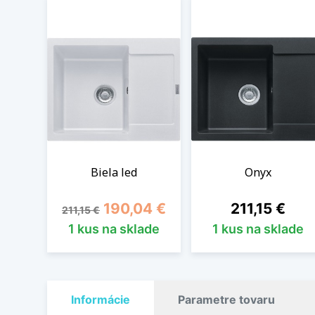
Biela led
Onyx
Základná cena
Cena
Cena
190,04 €
211,15 €
211,15 €
1 kus na sklade
1 kus na sklade
Informácie
Parametre tovaru