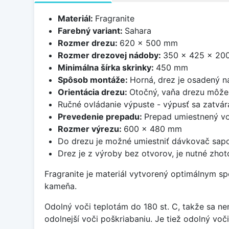
Materiál:
Fragranite
Farebný variant:
Sahara
Rozmer drezu:
620 x 500 mm
Rozmer drezovej nádoby:
350 x 425 x 20
Minimálna šírka skrinky:
450 mm
Spôsob montáže:
Horná, drez je osadený 
Orientácia drezu:
Otočný, vaňa drezu môže 
Ručné ovládanie výpuste - výpusť sa zatvára
Prevedenie prepadu:
Prepad umiestnený vo
Rozmer výrezu:
600 x 480 mm
Do drezu je možné umiestniť dávkovač sapo
Drez je z výroby bez otvorov, je nutné zhoto
Fragranite je materiál vytvorený optimálnym sp
kameňa.
Odolný voči teplotám do 180 st. C, takže sa n
odolnejší voči poškriabaniu. Je tiež odolný vo