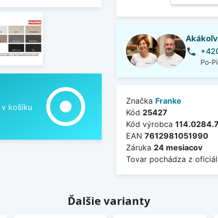
Akákoľv
+420
phone
Po-Pi
adjust
Značka
Franke
 v košíku
Kód
25427
Kód výrobca
114.0284.
EAN
7612981051990
Záruka
24 mesiacov
Tovar pochádza z oficiál
Ďalšie varianty