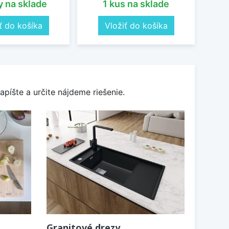
y na sklade
1 kus na sklade
ť do košíka
Vložiť do košíka
apíšte a určite nájdeme riešenie.
Granitové drezy