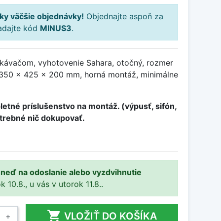
ky väčšie objednávky!
Objednajte aspoň za
adajte kód
MINUS3
.
kávačom, vyhotovenie Sahara, otočný, rozmer
350 x 425 x 200 mm, horná montáž, minimálne
etné príslušenstvo na montáž. (výpusť, sifón,
otrebné nič dokupovať.
ihneď na odoslanie alebo vyzdvihnutie
10.8., u vás v utorok 11.8..

VLOŽIŤ DO KOŠÍKA
+