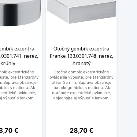
ombík excentra
Otočný gombík excentra
Oto
.0301.741, nerez,
Franke 133.0301.748, nerez,
Frank
okrúhly
hranatý
bík excentrického
Otočný gombík excentrického
Otoč
uste, pre štandardný
ovládania výpuste, pre štandardný
ovlád
. Súprava obsahuje
otvor 35 mm. Súprava obsahuje
22 mm.
mbíka s maticou. Ak
iba telo gombíka s maticou. Ak
gombí
entrické ovládanie,
dorábate excentrické ovládanie,
excent
aj výpusť s lankom.
objednajte aj výpusť s lankom.
ena
Cena
8,70 €
28,70 €