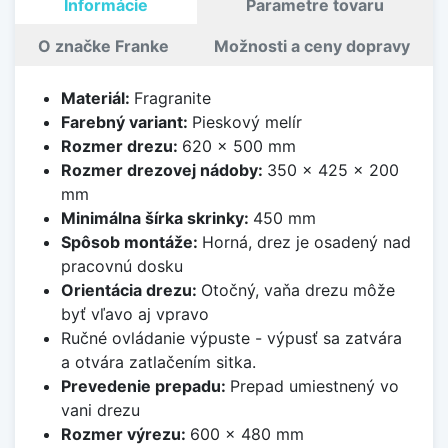
Informácie
Parametre tovaru
O značke Franke
Možnosti a ceny dopravy
Materiál:
Fragranite
Farebný variant:
Pieskový melír
Rozmer drezu:
620 x 500 mm
Rozmer drezovej nádoby:
350 x 425 x 200
mm
Minimálna šírka skrinky:
450 mm
Spôsob montáže:
Horná, drez je osadený nad
pracovnú dosku
Orientácia drezu:
Otočný, vaňa drezu môže
byť vľavo aj vpravo
Ručné ovládanie výpuste - výpusť sa zatvára
a otvára zatlačením sitka.
Prevedenie prepadu:
Prepad umiestnený vo
vani drezu
Rozmer výrezu:
600 x 480 mm