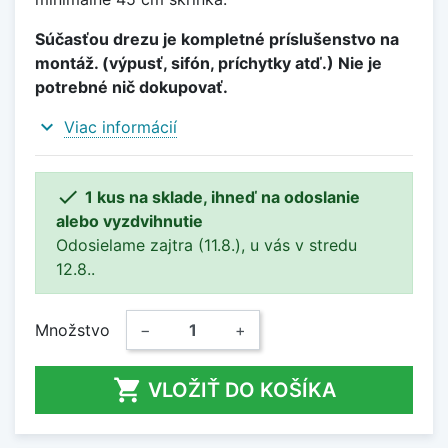
Súčasťou drezu je kompletné príslušenstvo na
montáž. (výpusť, sifón, príchytky atď.) Nie je
potrebné nič dokupovať.
expand_more
Viac informácií

1 kus na sklade, ihneď na odoslanie
alebo vyzdvihnutie
Odosielame zajtra (11.8.), u vás v stredu
12.8..
Množstvo
−
+

VLOŽIŤ DO KOŠÍKA