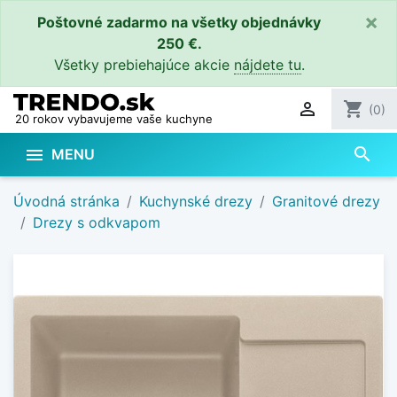
×
Poštovné zadarmo na všetky objednávky
250 €.
Všetky prebiehajúce akcie
nájdete tu
.

shopping_cart
(0)
20 rokov vybavujeme vaše kuchyne
search

MENU
Úvodná stránka
Kuchynské drezy
Granitové drezy
Drezy s odkvapom