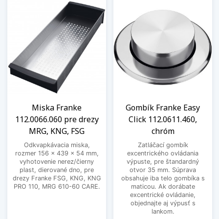
Miska Franke
Gombík Franke Easy
112.0066.060 pre drezy
Click 112.0611.460,
MRG, KNG, FSG
chróm
Odkvapkávacia miska,
Zatláčací gombík
rozmer 156 x 439 x 54 mm,
excentrického ovládania
vyhotovenie nerez/čierny
výpuste, pre štandardný
plast, dierované dno, pre
otvor 35 mm. Súprava
drezy Franke FSG, KNG, KNG
obsahuje iba telo gombíka s
PRO 110, MRG 610-60 CARE.
maticou. Ak dorábate
excentrické ovládanie,
objednajte aj výpusť s
lankom.