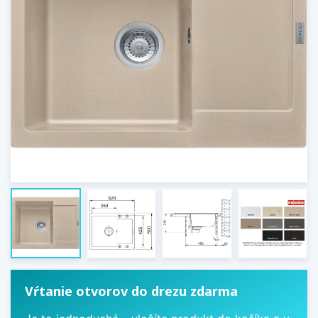
Vŕtanie otvorov do drezu zdarma