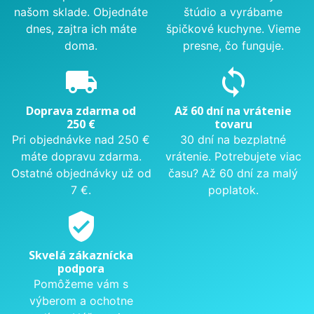
našom sklade. Objednáte
štúdio a vyrábame
dnes, zajtra ich máte
špičkové kuchyne. Vieme
doma.
presne, čo funguje.
local_shipping
sync
Doprava zdarma od
Až 60 dní na vrátenie
250 €
tovaru
Pri objednávke nad 250 €
30 dní na bezplatné
máte dopravu zdarma.
vrátenie. Potrebujete viac
Ostatné objednávky už od
času? Až 60 dní za malý
7 €.
poplatok.
verified_user
Skvelá zákaznícka
podpora
Pomôžeme vám s
výberom a ochotne