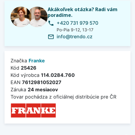
Akákoľvek otázka? Radi vám
poradíme.
+420 731 979 570
phone
Po-Pia 9-12, 13-17
info@trendo.cz
mail_outline
Značka
Franke
Kód
25426
Kód výrobca
114.0284.760
EAN
7612981052027
Záruka
24 mesiacov
Tovar pochádza z oficiálnej distribúcie pre ČR