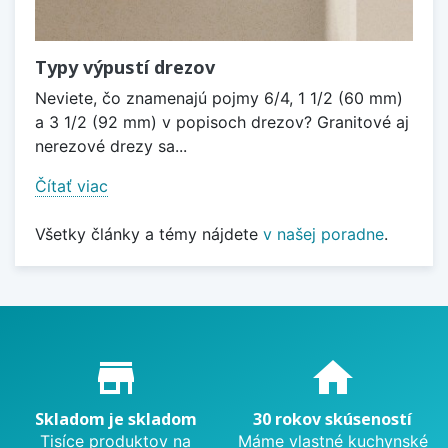
Typy výpustí drezov
Neviete, čo znamenajú pojmy 6/4, 1 1/2 (60 mm)
a 3 1/2 (92 mm) v popisoch drezov? Granitové aj
nerezové drezy sa...
Čítať viac
Všetky články a témy nájdete
v našej poradne
.
Proč nakupovat u nás?
store_mall_directory
home
Skladom je skladom
30 rokov skúseností
Tisíce produktov na
Máme vlastné kuchynské