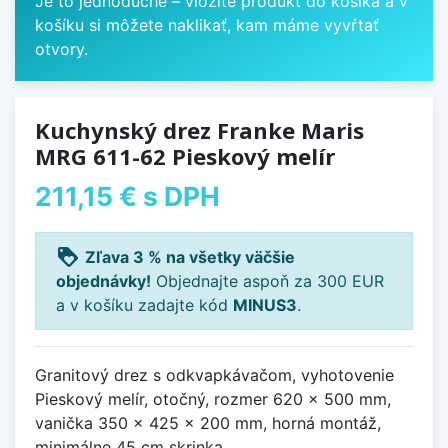
Je to jednoduché – vložíte produkt do košíka a v
košíku si môžete naklikať, kam máme vyvŕtať
otvory.
Kuchynský drez Franke Maris
MRG 611-62 Pieskový melír
211,15 €
s DPH
loyalty
Zľava 3 % na všetky väčšie
objednávky!
Objednajte aspoň za 300 EUR
a v košíku zadajte kód
MINUS3
.
Granitový drez s odkvapkávačom, vyhotovenie
Pieskový melír, otočný, rozmer 620 x 500 mm,
vanička 350 x 425 x 200 mm, horná montáž,
minimálne 45 cm skrinka.