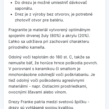
Do drezu je možné umiestniť dávkovač
saponátu.
Drez je z výroby bez otvorov, je potrebné
zhotoviť otvor pre batériu.
Fragranite je materiál vytvorený optimálnym
spojením drvenej žuly (80%) a akrylu (20%).
Ľahko sa udržiava pri zachovaní charakteru
prírodného kameňa.
Odolný voči teplotám do 180 st. C, takže sa
nemusíte báť, že horúce hrnce poškodia povrch.
V porovnaní s keramikou či smaltom je
mnohonásobne odolnejší voči poškriabaniu. Je
tiež odolný voči poškodeniu agresívnymi
materiálmi - napr. čistiacimi prostriedkami,
ovocnými šťavami alebo vínom.
Drezy Franke patria medzi svetovú špičku -
drezy sú vyhlásené svojou kvalitou,