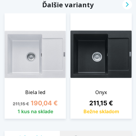

Ďalšie varianty
Biela led
Onyx
Základná cena
Cena
Cena
190,04 €
211,15 €
211,15 €
1 kus na sklade
Bežne skladom