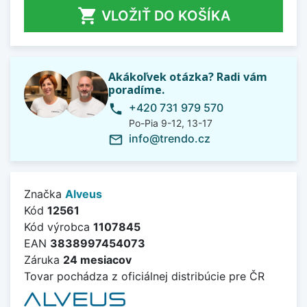

VLOŽIŤ DO KOŠÍKA
Akákoľvek otázka? Radi vám
poradíme.
+420 731 979 570
phone
Po-Pia 9-12, 13-17
info@trendo.cz
mail_outline
Značka
Alveus
Kód
12561
Kód výrobca
1107845
EAN
3838997454073
Záruka
24 mesiacov
Tovar pochádza z oficiálnej distribúcie pre ČR