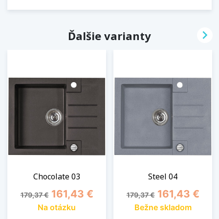

Ďalšie varianty
Chocolate 03
Steel 04
Základná cena
Cena
Základná cena
Cena
161,43 €
161,43 €
179,37 €
179,37 €
Na otázku
Bežne skladom