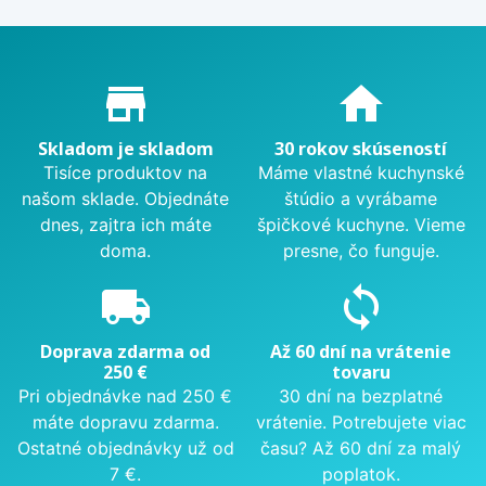
Proč nakupovat u nás?
store_mall_directory
home
Skladom je skladom
30 rokov skúseností
Tisíce produktov na
Máme vlastné kuchynské
našom sklade. Objednáte
štúdio a vyrábame
dnes, zajtra ich máte
špičkové kuchyne. Vieme
doma.
presne, čo funguje.
local_shipping
sync
Doprava zdarma od
Až 60 dní na vrátenie
250 €
tovaru
Pri objednávke nad 250 €
30 dní na bezplatné
máte dopravu zdarma.
vrátenie. Potrebujete viac
Ostatné objednávky už od
času? Až 60 dní za malý
7 €.
poplatok.