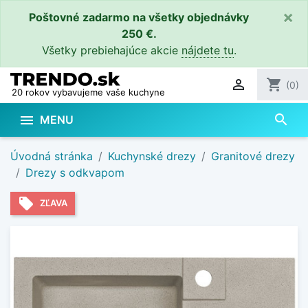
×
Poštovné zadarmo na všetky objednávky
250 €.
Všetky prebiehajúce akcie
nájdete tu
.

shopping_cart
(0)
20 rokov vybavujeme vaše kuchyne
search

MENU
Úvodná stránka
Kuchynské drezy
Granitové drezy
Drezy s odkvapom
local_offer
ZĽAVA