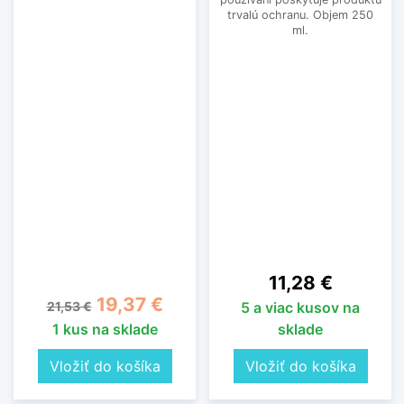
trvalú ochranu. Objem 250
ml.
Cena
11,28 €
Základná cena
Cena
19,37 €
21,53 €
5 a viac kusov na
1 kus na sklade
sklade
Vložiť do košíka
Vložiť do košíka