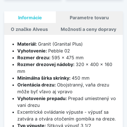
Informácie
Parametre tovaru
O značke Alveus
Možnosti a ceny dopravy
Materiál:
Granit (Granital Plus)
Vyhotovenie:
Pebble 02
Rozmer drezu:
595 x 475 mm
Rozmer drezovej nádoby:
320 x 400 x 160
mm
Minimálna šírka skrinky:
450 mm
Orientácia drezu:
Obojstranný, vaňa drezu
môže byť vľavo aj vpravo
Vyhotovenie prepadu:
Prepad umiestnený vo
vani drezu
Excentrické ovládanie výpuste - výpusť sa
zatvára a otvára otočením gombíka na dreze.
Typ výpuste:
Sitková výpusť 3 1/2