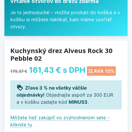
Vŕtanie otvorov do drezu zdarma
Je to jednoduché – vložíte produkt do košíka a v
košíku si môžete naklikať, kam máme vyvŕtať
otvory.
Kuchynský drez Alveus Rock 30
Pebble 02
161,43 €
s DPH
ZĽAVA 10%
179,37 €
loyalty
Zľava 3 % na všetky väčšie
objednávky!
Objednajte aspoň za 300 EUR
a v košíku zadajte kód
MINUS3
.
Môžete tiež zakúpiť vo zvýhodnenom sete -
kliknite tu