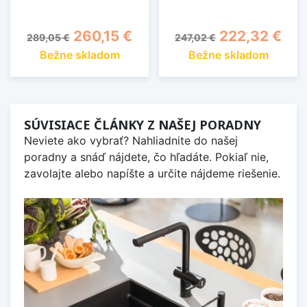
Základná cena
Cena
Základná cena
Cena
260,15 €
222,32 €
289,05 €
247,02 €
Bežne skladom
Bežne skladom
SÚVISIACE ČLÁNKY Z NAŠEJ PORADNY
Neviete ako vybrať? Nahliadnite do našej
poradny a snáď nájdete, čo hľadáte. Pokiaľ nie,
zavolajte alebo napíšte a určite nájdeme riešenie.