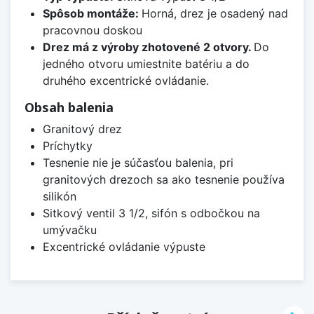
Spôsob montáže:
Horná, drez je osadený nad
pracovnou doskou
Drez má z výroby zhotovené 2 otvory.
Do
jedného otvoru umiestnite batériu a do
druhého excentrické ovládanie.
Obsah balenia
Granitový drez
Príchytky
Tesnenie nie je súčasťou balenia, pri
granitových drezoch sa ako tesnenie používa
silikón
Sitkový ventil 3 1/2, sifón s odbočkou na
umývačku
Excentrické ovládanie výpuste