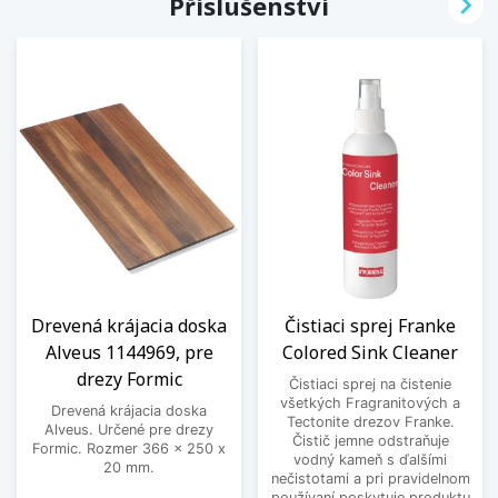

Příslušenství
Drevená krájacia doska
Čistiaci sprej Franke
Alveus 1144969, pre
Colored Sink Cleaner
drezy Formic
Čistiaci sprej na čistenie
všetkých Fragranitových a
Drevená krájacia doska
Tectonite drezov Franke.
Alveus. Určené pre drezy
Čistič jemne odstraňuje
Formic. Rozmer 366 x 250 x
vodný kameň s ďalšími
20 mm.
nečistotami a pri pravidelnom
používaní poskytuje produktu