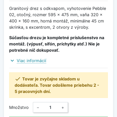
Granitový drez s odkvapom, vyhotovenie Pebble
02, otočný, rozmer 595 x 475 mm, vaňa 320 x
400 x 160 mm, horná montáž, minimálne 45 cm
skrinka, s excentrom, 2 otvory z výroby.
Súčasťou drezu je kompletné príslušenstvo na
montáž. (výpusť, sifón, príchytky atď.) Nie je
potrebné nič dokupovať.
expand_more
Viac informácií

Tovar je zvyčajne skladom u
dodávateľa. Tovar odošleme priebehu 2 -
5 pracovných dní.
Množstvo
−
+