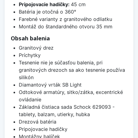
Pripojovacie hadičky:
45 cm
Batéria je otočná o 360°
Farebné varianty z granitového odliatku
Montáž do štandardného otvoru 35 mm
Obsah balenia
Granitový drez
Príchytky
Tesnenie nie je súčasťou balenia, pri
granitových drezoch sa ako tesnenie používa
silikón
Diamantový vrták SB Light
Odtokové armatúry, sitko/zátka, excentrické
ovládanie
Základná čistiaca sada Schock 629093 -
tablety, balzam, utierky, hubka
Drezová batéria
Pripojovacie hadičky
Montážny balíček