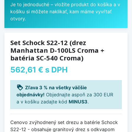
Je to jednoduché – vložíte produkt do košíka a v
košíku si môžete naklikať, kam máme vyvŕtať
otvory.
Set Schock S22-12 (drez
Manhattan D-100LS Croma +
batéria SC-540 Croma)
562,61 €
s DPH
loyalty
Zľava 3 % na všetky väčšie
objednávky!
Objednajte aspoň za 300 EUR
a v košíku zadajte kód
MINUS3
.
Cenovo zvýhodnený set drezu a batérie Schock
S22-12 - obsahuje granitový drez s odkvapom