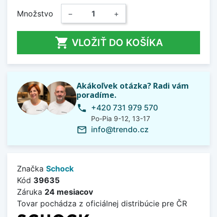
Množstvo
−
+

VLOŽIŤ DO KOŠÍKA
Akákoľvek otázka? Radi vám
poradíme.
+420 731 979 570
phone
Po-Pia 9-12, 13-17
info@trendo.cz
mail_outline
Značka
Schock
Kód
39635
Záruka
24 mesiacov
Tovar pochádza z oficiálnej distribúcie pre ČR