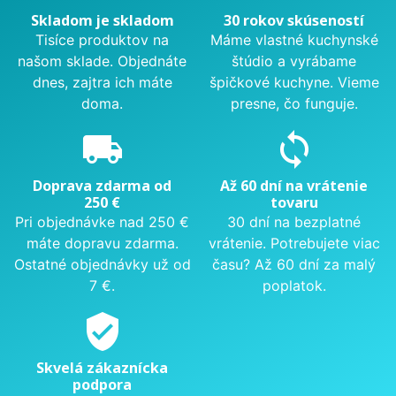
Skladom je skladom
30 rokov skúseností
Tisíce produktov na
Máme vlastné kuchynské
našom sklade. Objednáte
štúdio a vyrábame
dnes, zajtra ich máte
špičkové kuchyne. Vieme
doma.
presne, čo funguje.
local_shipping
sync
Doprava zdarma od
Až 60 dní na vrátenie
250 €
tovaru
Pri objednávke nad 250 €
30 dní na bezplatné
máte dopravu zdarma.
vrátenie. Potrebujete viac
Ostatné objednávky už od
času? Až 60 dní za malý
7 €.
poplatok.
verified_user
Skvelá zákaznícka
podpora