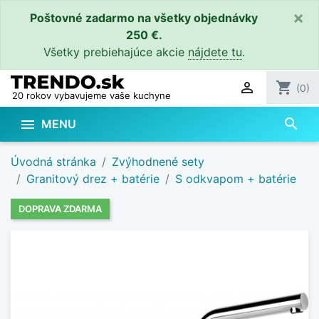
×
Poštovné zadarmo na všetky objednávky
250 €.
Všetky prebiehajúce akcie
nájdete tu
.

shopping_cart
(0)
20 rokov vybavujeme vaše kuchyne
search

MENU
Úvodná stránka
Zvýhodnené sety
Granitový drez + batérie
S odkvapom + batérie
DOPRAVA ZDARMA