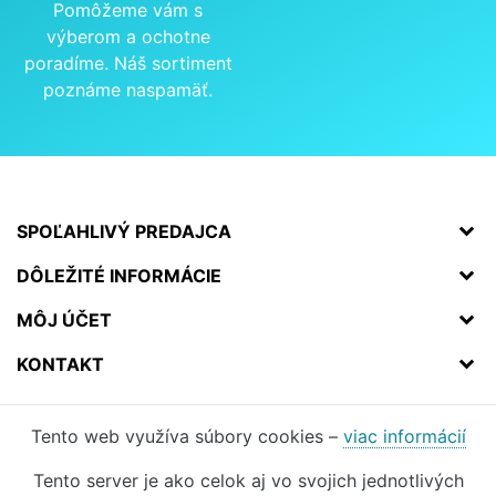
Pomôžeme vám s
výberom a ochotne
poradíme. Náš sortiment
poznáme naspamäť.
SPOĽAHLIVÝ PREDAJCA
DÔLEŽITÉ INFORMÁCIE
MÔJ ÚČET
KONTAKT
Tento web využíva súbory cookies –
viac informácií
Tento server je ako celok aj vo svojich jednotlivých