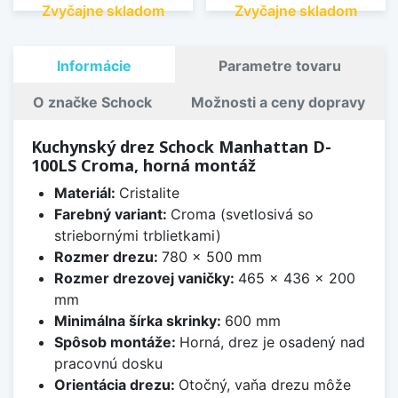
Zvyčajne skladom
Zvyčajne skladom
Informácie
Parametre tovaru
O značke Schock
Možnosti a ceny dopravy
Kuchynský drez Schock Manhattan D-
100LS Croma, horná montáž
Materiál:
Cristalite
Farebný variant:
Croma (svetlosivá so
striebornými trblietkami)
Rozmer drezu:
780 x 500 mm
Rozmer drezovej vaničky:
465 x 436 x 200
mm
Minimálna šírka skrinky:
600 mm
Spôsob montáže:
Horná, drez je osadený nad
pracovnú dosku
Orientácia drezu:
Otočný, vaňa drezu môže