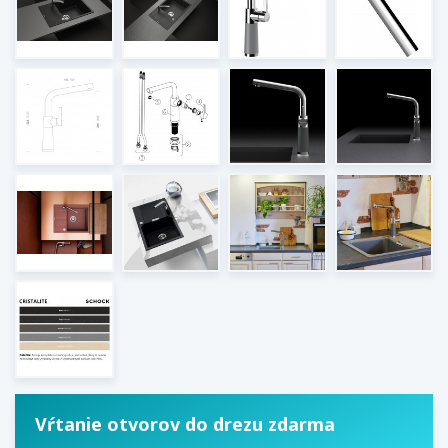
Vŕtanie otvorov do drezu zdarma