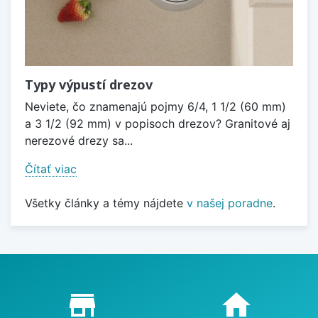
Typy výpustí drezov
Neviete, čo znamenajú pojmy 6/4, 1 1/2 (60 mm)
a 3 1/2 (92 mm) v popisoch drezov? Granitové aj
nerezové drezy sa...
Čítať viac
Všetky články a témy nájdete
v našej poradne
.
Proč nakupovat u nás?
store_mall_directory
home