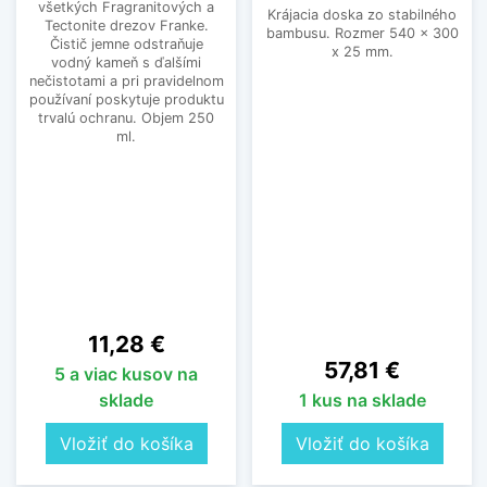
všetkých Fragranitových a
Krájacia doska zo stabilného
Tectonite drezov Franke.
bambusu. Rozmer 540 x 300
Čistič jemne odstraňuje
x 25 mm.
vodný kameň s ďalšími
nečistotami a pri pravidelnom
používaní poskytuje produktu
trvalú ochranu. Objem 250
ml.
Cena
11,28 €
Cena
57,81 €
5 a viac kusov na
sklade
1 kus na sklade
Vložiť do košíka
Vložiť do košíka