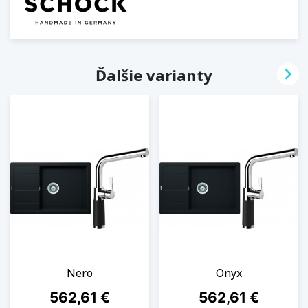

Ďalšie varianty
Nero
Onyx
Cena
Cena
562,61 €
562,61 €