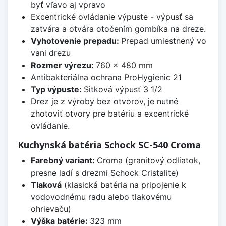
byť vľavo aj vpravo
Excentrické ovládanie výpuste - výpusť sa
zatvára a otvára otočením gombíka na dreze.
Vyhotovenie prepadu:
Prepad umiestnený vo
vani drezu
Rozmer výrezu:
760 x 480 mm
Antibakteriálna ochrana ProHygienic 21
Typ výpuste:
Sitková výpusť 3 1/2
Drez je z výroby bez otvorov, je nutné
zhotoviť otvory pre batériu a excentrické
ovládanie.
Kuchynská batéria Schock SC-540 Croma
Farebný variant:
Croma (granitový odliatok,
presne ladí s drezmi Schock Cristalite)
Tlaková
(klasická batéria na pripojenie k
vodovodnému radu alebo tlakovému
ohrievaču)
Výška batérie:
323 mm