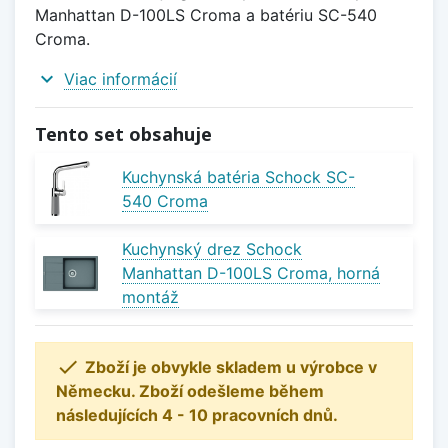
Manhattan D-100LS Croma a batériu SC-540
Croma.
expand_more
Viac informácií
Tento set obsahuje
Kuchynská batéria Schock SC-
540 Croma
Kuchynský drez Schock
Manhattan D-100LS Croma, horná
montáž

Zboží je obvykle skladem u výrobce v
Německu. Zboží odešleme během
následujících 4 - 10 pracovních dnů.