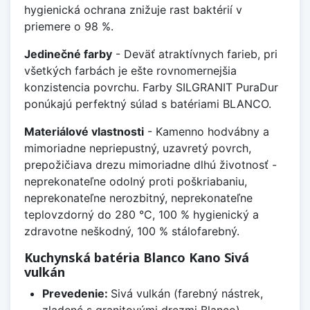
hygienická ochrana znižuje rast baktérií v
priemere o 98 %.
Jedinečné farby
- Deväť atraktívnych farieb, pri
všetkých farbách je ešte rovnomernejšia
konzistencia povrchu. Farby SILGRANIT PuraDur
ponúkajú perfektný súlad s batériami BLANCO.
Materiálové vlastnosti
- Kamenno hodvábny a
mimoriadne nepriepustný, uzavretý povrch,
prepožičiava drezu mimoriadne dlhú životnosť -
neprekonateľne odolný proti poškriabaniu,
neprekonateľne nerozbitný, neprekonateľne
teplovzdorný do 280 °C, 100 % hygienický a
zdravotne neškodný, 100 % stálofarebný.
Kuchynská batéria Blanco Kano Sivá
vulkán
Prevedenie:
Sivá vulkán (farebný nástrek,