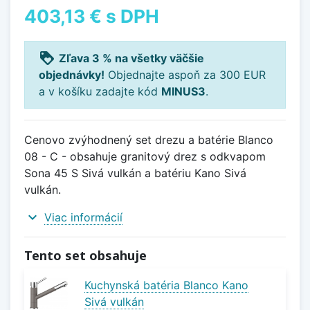
403,13 €
s DPH
loyalty
Zľava 3 % na všetky väčšie
objednávky!
Objednajte aspoň za 300 EUR
a v košíku zadajte kód
MINUS3
.
Cenovo zvýhodnený set drezu a batérie Blanco
08 - C - obsahuje granitový drez s odkvapom
Sona 45 S Sivá vulkán a batériu Kano Sivá
vulkán.
expand_more
Viac informácií
Tento set obsahuje
Kuchynská batéria Blanco Kano
Sivá vulkán