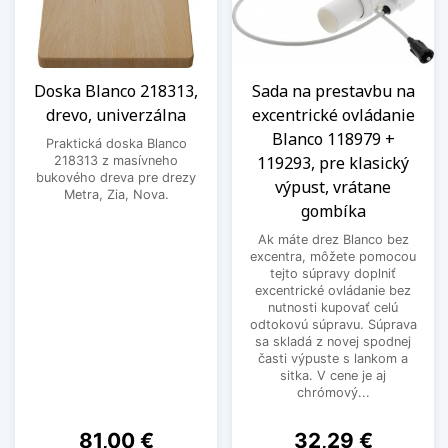
Doska Blanco 218313,
Sada na prestavbu na
drevo, univerzálna
excentrické ovládanie
Blanco 118979 +
Praktická doska Blanco
119293, pre klasický
218313 z masívneho
bukového dreva pre drezy
výpust, vrátane
Metra, Zia, Nova.
gombíka
Ak máte drez Blanco bez
excentra, môžete pomocou
tejto súpravy doplniť
excentrické ovládanie bez
nutnosti kupovať celú
odtokovú súpravu. Súprava
sa skladá z novej spodnej
časti výpuste s lankom a
sitka. V cene je aj
chrómový...
Cena
Cena
81,00 €
32,29 €