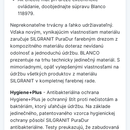
ovládanie, doobjednajte súpravu Blanco
118979.
Neprekonateľne trvácny a ľahko udržiavateľný.
Vďaka novým, vynikajúcim vlastnostiam materiálu
zaručuje SILGRANIT PuraDur farebným drezom z
kompozitného materiálu doteraz nevídanú
odolnosť a jednoduchú údržbu. BLANCO
prezentuje na trhu technicky jedinečný materiál. S
mimoriadnymi, opäť vylepšenými vlastnosťami na
údržbu všetkých produktov z materiálu
SILGRANIT v kompletnej farebnej rade.
Hygiene+Plus
- Antibakteriálna ochrana
Hygiene+Plus je ochranný štít proti nečistotám a
baktériám, ktorý uľahčuje údržbu. Na základe
jedinečného, patentovaného vzorca hygienickej
ochrany pôsobí SILGRANIT PuraDur
antibakteriálne. Testy preukazujú, že zabudovaná