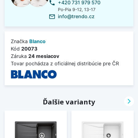
+420 731 979 570
phone
Po-Pia 9-12, 13-17
info@trendo.cz
mail_outline
Značka
Blanco
Kód
20073
Záruka
24 mesiacov
Tovar pochádza z oficiálnej distribúcie pre ČR

Ďalšie varianty