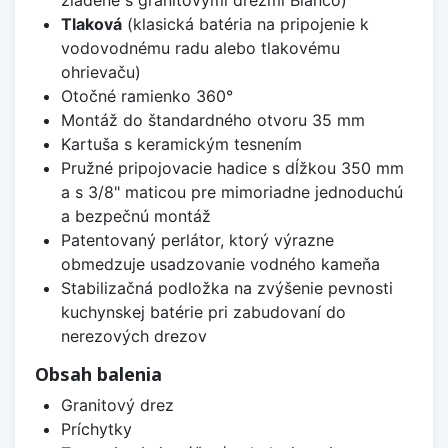
zladené s granitovými drezmi Blanco)
Tlaková
(klasická batéria na pripojenie k
vodovodnému radu alebo tlakovému
ohrievaču)
Otočné ramienko 360°
Montáž do štandardného otvoru 35 mm
Kartuša s keramickým tesnením
Pružné pripojovacie hadice s dĺžkou 350 mm
a s 3/8" maticou pre mimoriadne jednoduchú
a bezpečnú montáž
Patentovaný perlátor, ktorý výrazne
obmedzuje usadzovanie vodného kameňa
Stabilizačná podložka na zvýšenie pevnosti
kuchynskej batérie pri zabudovaní do
nerezových drezov
Obsah balenia
Granitový drez
Príchytky