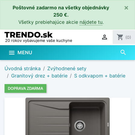
×
Poštovné zadarmo na všetky objednávky
250 €.
Všetky prebiehajúce akcie
nájdete tu
.

shopping_cart
(0)
20 rokov vybavujeme vaše kuchyne
search

MENU
Úvodná stránka
Zvýhodnené sety
Granitový drez + batérie
S odkvapom + batérie
DOPRAVA ZDARMA