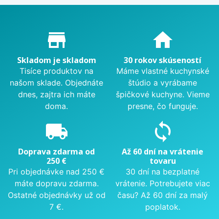
Proč nakupovat u nás?
store_mall_directory
home
Skladom je skladom
30 rokov skúseností
Tisíce produktov na
Máme vlastné kuchynské
našom sklade. Objednáte
štúdio a vyrábame
dnes, zajtra ich máte
špičkové kuchyne. Vieme
doma.
presne, čo funguje.
local_shipping
sync
Doprava zdarma od
Až 60 dní na vrátenie
250 €
tovaru
Pri objednávke nad 250 €
30 dní na bezplatné
máte dopravu zdarma.
vrátenie. Potrebujete viac
Ostatné objednávky už od
času? Až 60 dní za malý
7 €.
poplatok.