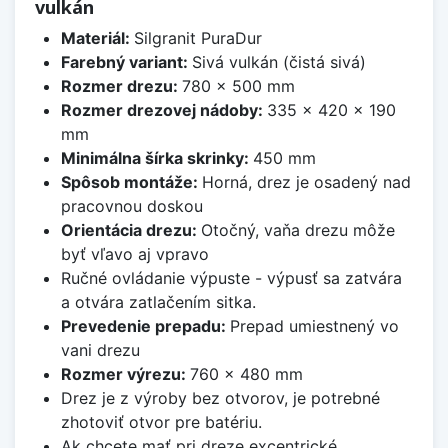
vulkán
Materiál:
Silgranit PuraDur
Farebný variant:
Sivá vulkán (čistá sivá)
Rozmer drezu:
780 x 500 mm
Rozmer drezovej nádoby:
335 x 420 x 190
mm
Minimálna šírka skrinky:
450 mm
Spôsob montáže:
Horná, drez je osadený nad
pracovnou doskou
Orientácia drezu:
Otočný, vaňa drezu môže
byť vľavo aj vpravo
Ručné ovládanie výpuste - výpusť sa zatvára
a otvára zatlačením sitka.
Prevedenie prepadu:
Prepad umiestnený vo
vani drezu
Rozmer výrezu:
760 x 480 mm
Drez je z výroby bez otvorov, je potrebné
zhotoviť otvor pre batériu.
Ak chcete mať pri dreze excentrické