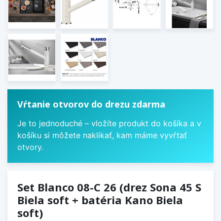
Vŕtanie otvorov do drezu zdarma
Je to jednoduché – vložíte produkt do košíka a v
košíku si môžete naklikať, kam máme vyvŕtať
otvory.
Set Blanco 08-C 26 (drez Sona 45 S
Biela soft + batéria Kano Biela
soft)