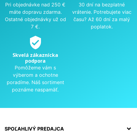
Pri objednávke nad 250 €
30 dní na bezplatné
máte dopravu zdarma.
vrátenie. Potrebujete viac
Ostatné objednávky už od
času? Až 60 dní za malý
7 €.
poplatok.
verified_user
Skvelá zákaznícka
podpora
Pomôžeme vám s
výberom a ochotne
poradíme. Náš sortiment
poznáme naspamäť.
SPOĽAHLIVÝ PREDAJCA