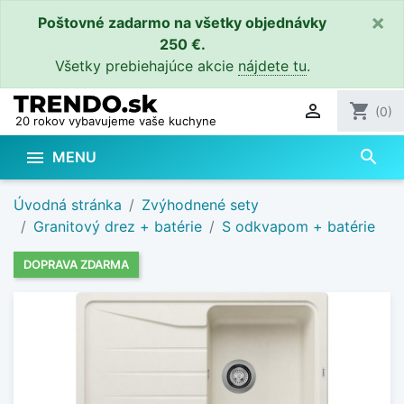
×
Poštovné zadarmo na všetky objednávky
250 €.
Všetky prebiehajúce akcie
nájdete tu
.

shopping_cart
(0)
20 rokov vybavujeme vaše kuchyne
search

MENU
Úvodná stránka
Zvýhodnené sety
Granitový drez + batérie
S odkvapom + batérie
DOPRAVA ZDARMA