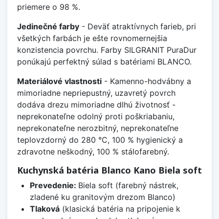
priemere o 98 %.
Jedinečné farby
- Deväť atraktívnych farieb, pri
všetkých farbách je ešte rovnomernejšia
konzistencia povrchu. Farby SILGRANIT PuraDur
ponúkajú perfektný súlad s batériami BLANCO.
Materiálové vlastnosti
- Kamenno-hodvábny a
mimoriadne nepriepustný, uzavretý povrch
dodáva drezu mimoriadne dlhú životnosť -
neprekonateľne odolný proti poškriabaniu,
neprekonateľne nerozbitný, neprekonateľne
teplovzdorný do 280 °C, 100 % hygienický a
zdravotne neškodný, 100 % stálofarebný.
Kuchynská batéria Blanco Kano Biela soft
Prevedenie:
Biela soft (farebný nástrek,
zladené ku granitovým drezom Blanco)
Tlaková
(klasická batéria na pripojenie k