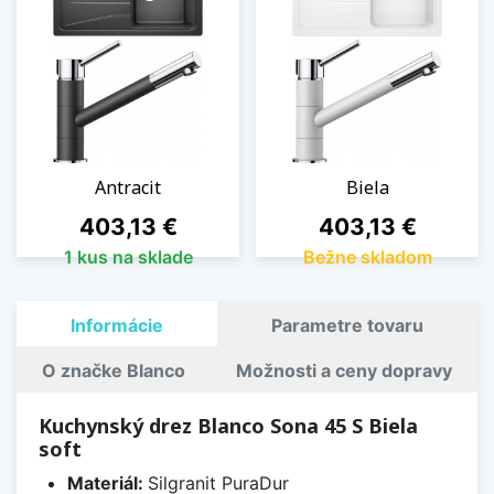
Antracit
Biela
Cena
Cena
403,13 €
403,13 €
1 kus na sklade
Bežne skladom
Informácie
Parametre tovaru
O značke Blanco
Možnosti a ceny dopravy
Kuchynský drez Blanco Sona 45 S Biela
soft
Materiál:
Silgranit PuraDur