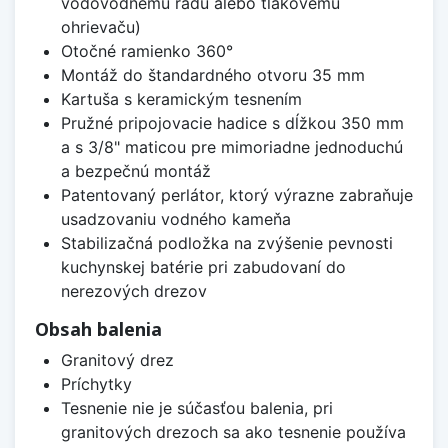
vodovodnému radu alebo tlakovému
ohrievaču)
Otočné ramienko 360°
Montáž do štandardného otvoru 35 mm
Kartuša s keramickým tesnením
Pružné pripojovacie hadice s dĺžkou 350 mm
a s 3/8" maticou pre mimoriadne jednoduchú
a bezpečnú montáž
Patentovaný perlátor, ktorý výrazne zabraňuje
usadzovaniu vodného kameňa
Stabilizačná podložka na zvýšenie pevnosti
kuchynskej batérie pri zabudovaní do
nerezových drezov
Obsah balenia
Granitový drez
Príchytky
Tesnenie nie je súčasťou balenia, pri
granitových drezoch sa ako tesnenie používa