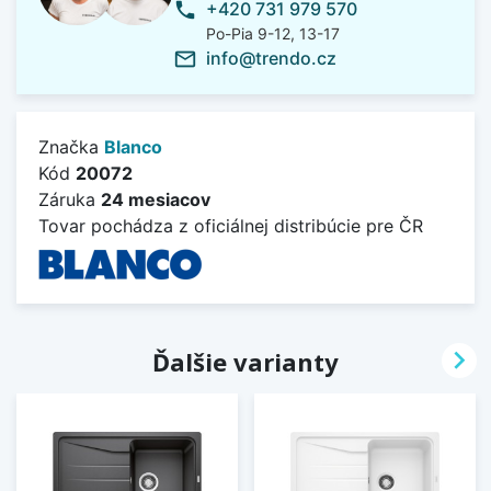
+420 731 979 570
phone
Po-Pia 9-12, 13-17
info@trendo.cz
mail_outline
Značka
Blanco
Kód
20072
Záruka
24 mesiacov
Tovar pochádza z oficiálnej distribúcie pre ČR

Ďalšie varianty