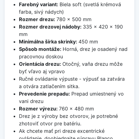
Farebný variant:
Biela soft (svetlá krémová
farba, sivý nádych)
Rozmer drezu:
780 x 500 mm
Rozmer drezovej nádoby:
335 x 420 x 190
mm
Minimálna šírka skrinky:
450 mm
Spôsob montáže:
Horná, drez je osadený nad
pracovnou doskou
Orientácia drezu:
Otočný, vaňa drezu môže
byť vľavo aj vpravo
Ručné ovládanie výpuste - výpusť sa zatvára
a otvára zatlačením sitka.
Prevedenie prepadu:
Prepad umiestnený vo
vani drezu
Rozmer výrezu:
760 x 480 mm
Drez je z výroby bez otvorov, je potrebné
zhotoviť otvor pre batériu.
Ak chcete mať pri dreze excentrické
ovládanie, doobjednajte súpravu Blanco