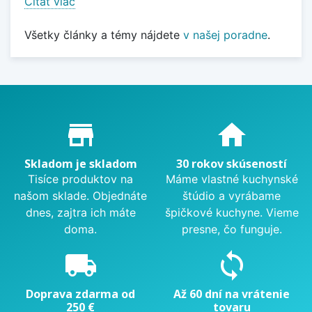
Čítať viac
Všetky články a témy nájdete
v našej poradne
.
Proč nakupovat u nás?
store_mall_directory
home
Skladom je skladom
30 rokov skúseností
Tisíce produktov na
Máme vlastné kuchynské
našom sklade. Objednáte
štúdio a vyrábame
dnes, zajtra ich máte
špičkové kuchyne. Vieme
doma.
presne, čo funguje.
local_shipping
sync
Doprava zdarma od
Až 60 dní na vrátenie
250 €
tovaru