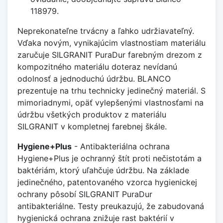
118979.
Neprekonateľne trvácny a ľahko udržiavateľný.
Vďaka novým, vynikajúcim vlastnostiam materiálu
zaručuje SILGRANIT PuraDur farebným drezom z
kompozitného materiálu doteraz nevídanú
odolnosť a jednoduchú údržbu. BLANCO
prezentuje na trhu technicky jedinečný materiál. S
mimoriadnymi, opäť vylepšenými vlastnosťami na
údržbu všetkých produktov z materiálu
SILGRANIT v kompletnej farebnej škále.
Hygiene+Plus
- Antibakteriálna ochrana
Hygiene+Plus je ochranný štít proti nečistotám a
baktériám, ktorý uľahčuje údržbu. Na základe
jedinečného, patentovaného vzorca hygienickej
ochrany pôsobí SILGRANIT PuraDur
antibakteriálne. Testy preukazujú, že zabudovaná
hygienická ochrana znižuje rast baktérií v