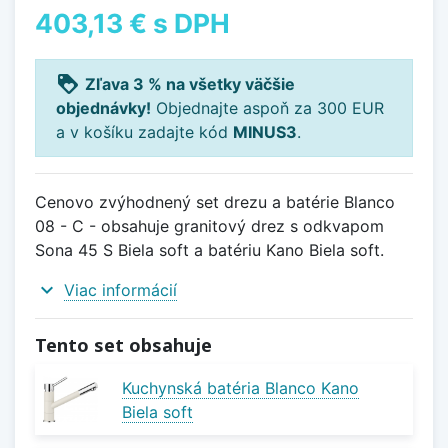
403,13 €
s DPH
loyalty
Zľava 3 % na všetky väčšie
objednávky!
Objednajte aspoň za 300 EUR
a v košíku zadajte kód
MINUS3
.
Cenovo zvýhodnený set drezu a batérie Blanco
08 - C - obsahuje granitový drez s odkvapom
Sona 45 S Biela soft a batériu Kano Biela soft.
expand_more
Viac informácií
Tento set obsahuje
Kuchynská batéria Blanco Kano
Biela soft