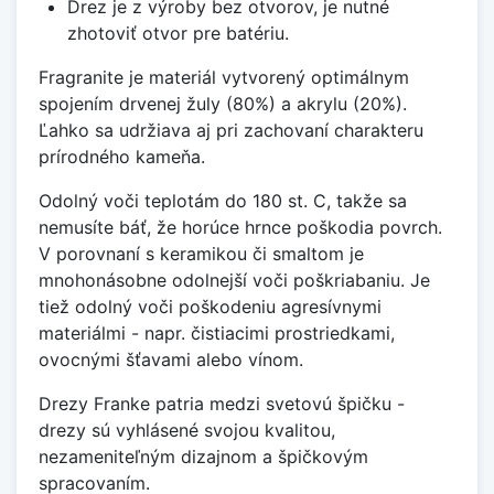
Drez je z výroby bez otvorov, je nutné
zhotoviť otvor pre batériu.
Fragranite je materiál vytvorený optimálnym
spojením drvenej žuly (80%) a akrylu (20%).
Ľahko sa udržiava aj pri zachovaní charakteru
prírodného kameňa.
Odolný voči teplotám do 180 st. C, takže sa
nemusíte báť, že horúce hrnce poškodia povrch.
V porovnaní s keramikou či smaltom je
mnohonásobne odolnejší voči poškriabaniu. Je
tiež odolný voči poškodeniu agresívnymi
materiálmi - napr. čistiacimi prostriedkami,
ovocnými šťavami alebo vínom.
Drezy Franke patria medzi svetovú špičku -
drezy sú vyhlásené svojou kvalitou,
nezameniteľným dizajnom a špičkovým
spracovaním.