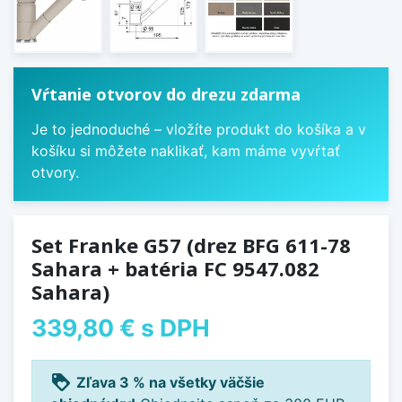
Vŕtanie otvorov do drezu zdarma
Je to jednoduché – vložíte produkt do košíka a v
košíku si môžete naklikať, kam máme vyvŕtať
otvory.
Set Franke G57 (drez BFG 611-78
Sahara + batéria FC 9547.082
Sahara)
339,80 €
s DPH
loyalty
Zľava 3 % na všetky väčšie