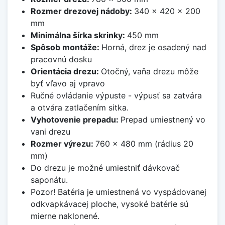
Rozmer drezovej nádoby:
340 x 420 x 200
mm
Minimálna šírka skrinky:
450 mm
Spôsob montáže:
Horná, drez je osadený nad
pracovnú dosku
Orientácia drezu:
Otočný, vaňa drezu môže
byť vľavo aj vpravo
Ručné ovládanie výpuste - výpusť sa zatvára
a otvára zatlačením sitka.
Vyhotovenie prepadu:
Prepad umiestnený vo
vani drezu
Rozmer výrezu:
760 x 480 mm (rádius 20
mm)
Do drezu je možné umiestniť dávkovač
saponátu.
Pozor! Batéria je umiestnená vo vyspádovanej
odkvapkávacej ploche, vysoké batérie sú
mierne naklonené.