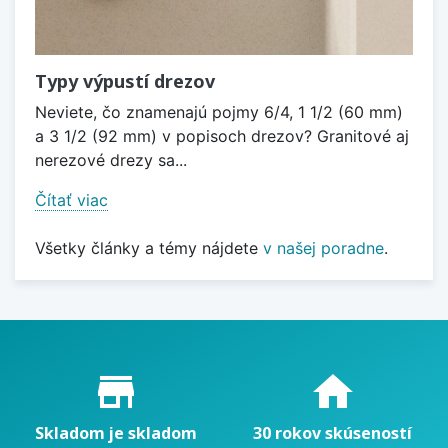
Typy výpustí drezov
Neviete, čo znamenajú pojmy 6/4, 1 1/2 (60 mm)
a 3 1/2 (92 mm) v popisoch drezov? Granitové aj
nerezové drezy sa...
Čítať viac
Všetky články a témy nájdete
v našej poradne
.
Proč nakupovat u nás?
store_mall_directory
home
Skladom je skladom
30 rokov skúseností