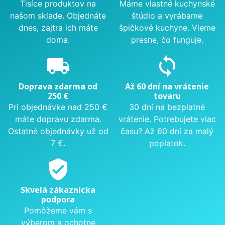
Tisíce produktov na
Máme vlastné kuchynské
našom sklade. Objednáte
štúdio a vyrábame
dnes, zajtra ich máte
špičkové kuchyne. Vieme
doma.
presne, čo funguje.
local_shipping
sync
Doprava zdarma od
Až 60 dní na vrátenie
250 €
tovaru
Pri objednávke nad 250 €
30 dní na bezplatné
máte dopravu zdarma.
vrátenie. Potrebujete viac
Ostatné objednávky už od
času? Až 60 dní za malý
7 €.
poplatok.
verified_user
Skvelá zákaznícka
podpora
Pomôžeme vám s
výberom a ochotne