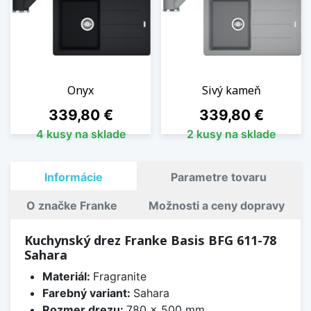
Onyx
Sivý kameň
Cena
Cena
339,80 €
339,80 €
4 kusy na sklade
2 kusy na sklade
Informácie
Parametre tovaru
O značke Franke
Možnosti a ceny dopravy
Kuchynský drez Franke Basis BFG 611-78
Sahara
Materiál:
Fragranite
Farebný variant:
Sahara
Rozmer drezu:
780 x 500 mm