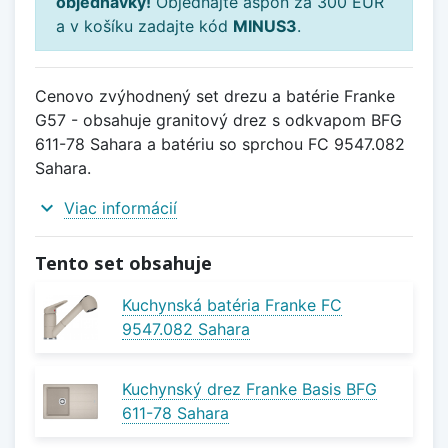
objednávky!
Objednajte aspoň za 300 EUR
a v košíku zadajte kód
MINUS3
.
Cenovo zvýhodnený set drezu a batérie Franke
G57 - obsahuje granitový drez s odkvapom BFG
611-78 Sahara a batériu so sprchou FC 9547.082
Sahara.
expand_more
Viac informácií
Tento set obsahuje
Kuchynská batéria Franke FC
9547.082 Sahara
Kuchynský drez Franke Basis BFG
611-78 Sahara