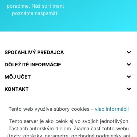
poradíme. Náš sortiment
poznáme naspamäť.
SPOĽAHLIVÝ PREDAJCA
DÔLEŽITÉ INFORMÁCIE
MÔJ ÚČET
KONTAKT
Tento web využíva súbory cookies –
viac informácií
Tento server je ako celok aj vo svojich jednotlivých
častiach autorským dielom. Žiadna časť tohto webu
(texty, obrázky, parametre, obchodné podmienky ani