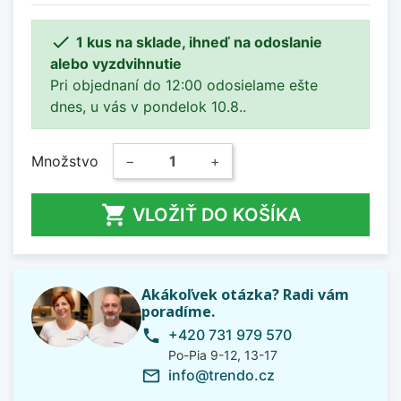

1 kus na sklade, ihneď na odoslanie
alebo vyzdvihnutie
Pri objednaní do 12:00 odosielame ešte
dnes, u vás v pondelok 10.8..
Množstvo
−
+

VLOŽIŤ DO KOŠÍKA
Akákoľvek otázka? Radi vám
poradíme.
+420 731 979 570
phone
Po-Pia 9-12, 13-17
info@trendo.cz
mail_outline