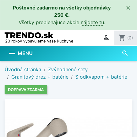
×
Poštovné zadarmo na všetky objednávky
250 €.
Všetky prebiehajúce akcie
nájdete tu
.

shopping_cart
(0)
20 rokov vybavujeme vaše kuchyne
search

MENU
Úvodná stránka
Zvýhodnené sety
Granitový drez + batérie
S odkvapom + batérie
DOPRAVA ZDARMA