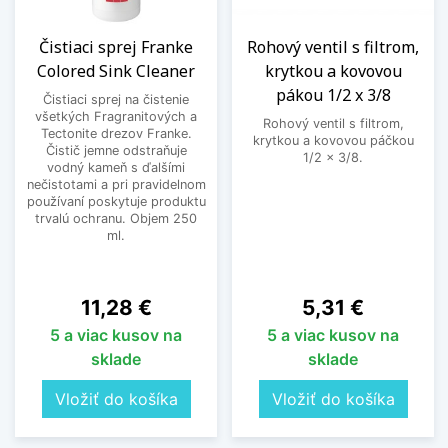
Čistiaci sprej Franke
Rohový ventil s filtrom,
Colored Sink Cleaner
krytkou a kovovou
pákou 1/2 x 3/8
Čistiaci sprej na čistenie
všetkých Fragranitových a
Rohový ventil s filtrom,
Tectonite drezov Franke.
krytkou a kovovou páčkou
Čistič jemne odstraňuje
1/2 x 3/8.
vodný kameň s ďalšími
nečistotami a pri pravidelnom
používaní poskytuje produktu
trvalú ochranu. Objem 250
ml.
Cena
Cena
11,28 €
5,31 €
5 a viac kusov na
5 a viac kusov na
sklade
sklade
Vložiť do košíka
Vložiť do košíka