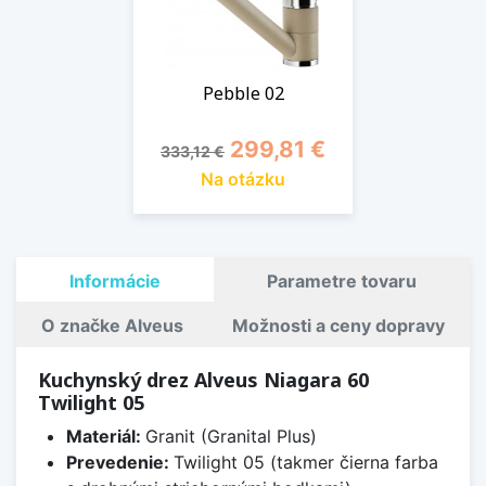
Pebble 02
Základná cena
Cena
299,81 €
333,12 €
Na otázku
Informácie
Parametre tovaru
O značke Alveus
Možnosti a ceny dopravy
Kuchynský drez Alveus Niagara 60
Twilight 05
Materiál:
Granit (Granital Plus)
Prevedenie:
Twilight 05 (takmer čierna farba