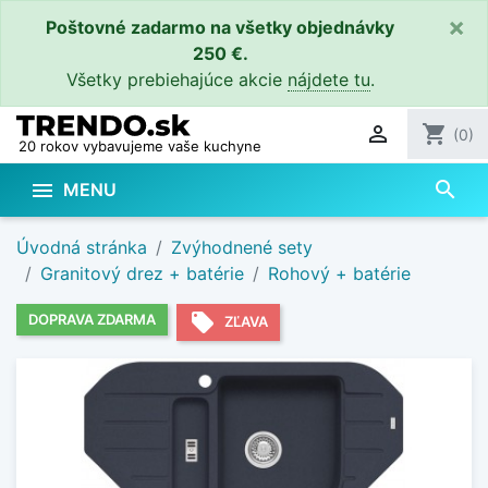
×
Poštovné zadarmo na všetky objednávky
250 €.
Všetky prebiehajúce akcie
nájdete tu
.

shopping_cart
(0)
20 rokov vybavujeme vaše kuchyne
search

MENU
Úvodná stránka
Zvýhodnené sety
Granitový drez + batérie
Rohový + batérie
local_offer
DOPRAVA ZDARMA
ZĽAVA