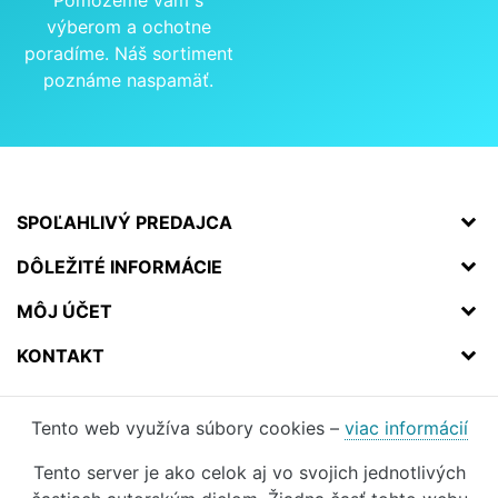
výberom a ochotne
poradíme. Náš sortiment
poznáme naspamäť.
SPOĽAHLIVÝ PREDAJCA
DÔLEŽITÉ INFORMÁCIE
MÔJ ÚČET
KONTAKT
Tento web využíva súbory cookies –
viac informácií
Tento server je ako celok aj vo svojich jednotlivých