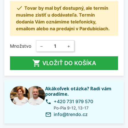

Tovar by mal byť dostupný, ale termín
musíme zistiť u dodávateľa. Termín
dodania Vám oznámime telefonicky,
emailom alebo na predajni v Pardubiciach.
Množstvo
−
+

VLOŽIŤ DO KOŠÍKA
Akákoľvek otázka? Radi vám
poradíme.
+420 731 979 570
phone
Po-Pia 9-12, 13-17
info@trendo.cz
mail_outline