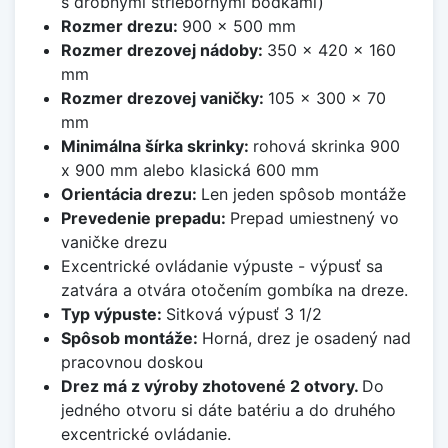
s drobnými striebornými bodkami)
Rozmer drezu:
900 x 500 mm
Rozmer drezovej nádoby:
350 x 420 x 160
mm
Rozmer drezovej vaničky:
105 x 300 x 70
mm
Minimálna šírka skrinky:
rohová skrinka 900
x 900 mm alebo klasická 600 mm
Orientácia drezu:
Len jeden spôsob montáže
Prevedenie prepadu:
Prepad umiestnený vo
vaničke drezu
Excentrické ovládanie výpuste - výpusť sa
zatvára a otvára otočením gombíka na dreze.
Typ výpuste:
Sitková výpusť 3 1/2
Spôsob montáže:
Horná, drez je osadený nad
pracovnou doskou
Drez má z výroby zhotovené 2 otvory.
Do
jedného otvoru si dáte batériu a do druhého
excentrické ovládanie.