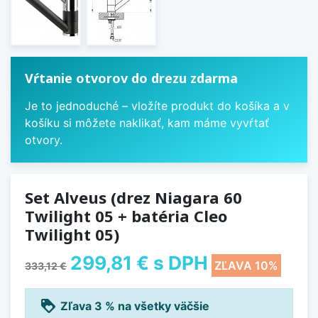
Vŕtanie otvorov do drezu zdarma
Je to jednoduché – vložíte produkt do košíka a v
košíku si môžete naklikať, kam máme vyvŕtať
otvory.
Set Alveus (drez Niagara 60
Twilight 05 + batéria Cleo
Twilight 05)
299,81 €
s DPH
ZĽAVA 10%
333,12 €
loyalty
Zľava 3 % na všetky väčšie