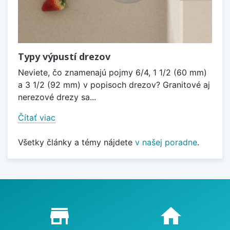
Typy výpustí drezov
Neviete, čo znamenajú pojmy 6/4, 1 1/2 (60 mm)
a 3 1/2 (92 mm) v popisoch drezov? Granitové aj
nerezové drezy sa...
Čítať viac
Všetky články a témy nájdete
v našej poradne
.
Proč nakupovat u nás?
store_mall_directory
home