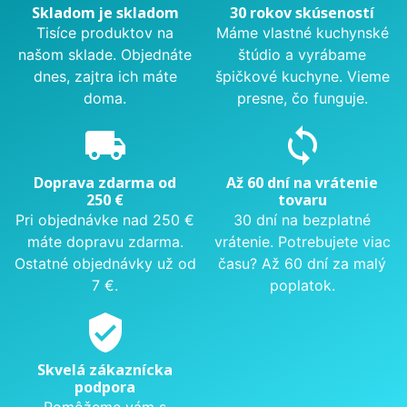
Skladom je skladom
30 rokov skúseností
Tisíce produktov na
Máme vlastné kuchynské
našom sklade. Objednáte
štúdio a vyrábame
dnes, zajtra ich máte
špičkové kuchyne. Vieme
doma.
presne, čo funguje.
local_shipping
sync
Doprava zdarma od
Až 60 dní na vrátenie
250 €
tovaru
Pri objednávke nad 250 €
30 dní na bezplatné
máte dopravu zdarma.
vrátenie. Potrebujete viac
Ostatné objednávky už od
času? Až 60 dní za malý
7 €.
poplatok.
verified_user
Skvelá zákaznícka
podpora
Pomôžeme vám s