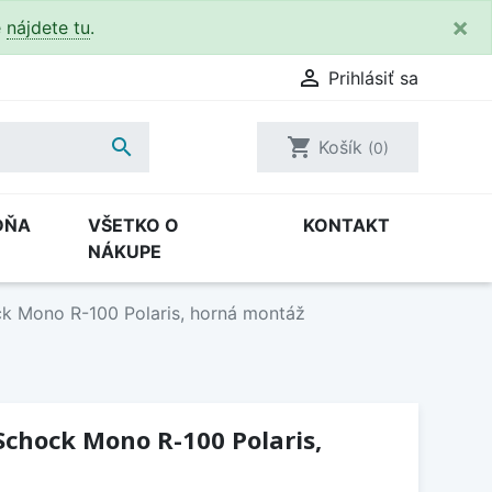
×
e
nájdete tu
.

Prihlásiť sa

shopping_cart
Košík
(0)
DŇA
VŠETKO O
KONTAKT
NÁKUPE
k Mono R-100 Polaris, horná montáž
chock Mono R-100 Polaris,