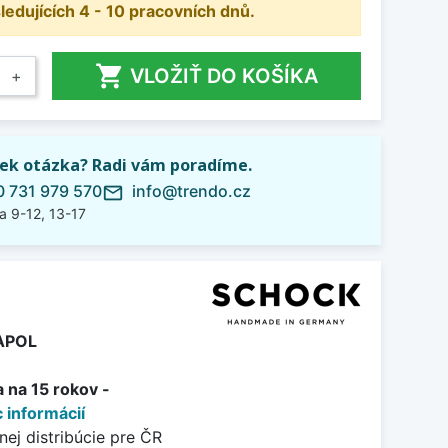
dujících 4 - 10 pracovních dnů.

VLOŽIŤ DO KOŠÍKA
+
ek otázka? Radi vám poradíme.
 731 979 570
info@trendo.cz
mail_outline
a 9-12, 13-17
APOL
 na 15 rokov -
 informácií
nej distribúcie pre ČR