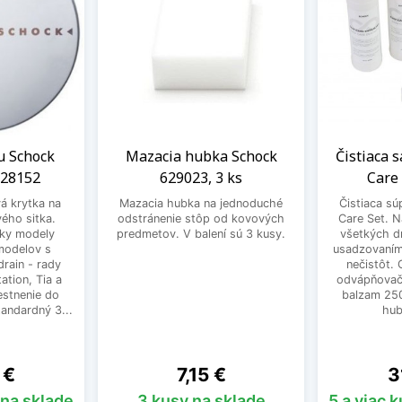
u Schock
Mazacia hubka Schock
Čistiaca 
628152
629023, 3 ks
Care
á krytka na
Mazacia hubka na jednoduché
Čistiaca s
ého sitka.
odstránenie stôp od kovových
Care Set. N
ky modely
predmetov. V balení sú 3 kusy.
všetkých d
modelov s
usadzovaním
rain - rady
nečistôt.
ation, Tia a
odvápňovač
stnenie do
balzam 250
tandardný 3...
hub
Cena
C
 €
7,15 €
3
 na sklade
3 kusy na sklade
5 a viac 