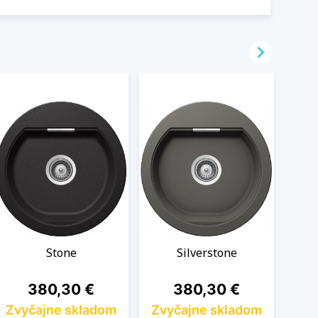

Stone
Silverstone
Cena
Cena
380,30 €
380,30 €
Zvyčajne skladom
Zvyčajne skladom
Zvy