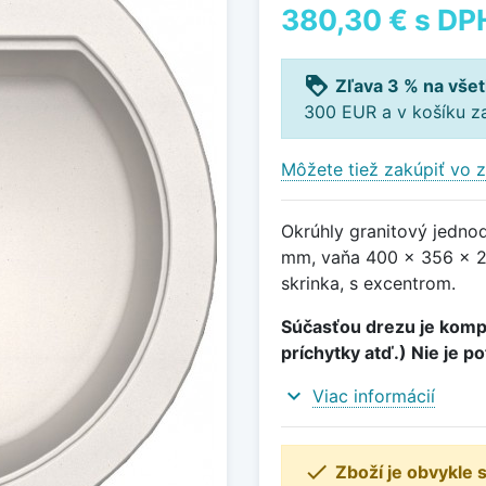
380,30 €
s DP
loyalty
Zľava 3 % na všet
300 EUR a v košíku z
Môžete tiež zakúpiť vo z
Okrúhly granitový jedno
mm, vaňa 400 x 356 x 2
skrinka, s excentrom.
Súčasťou drezu je kompl
príchytky atď.) Nie je p
expand_more
Viac informácií

Zboží je obvykle