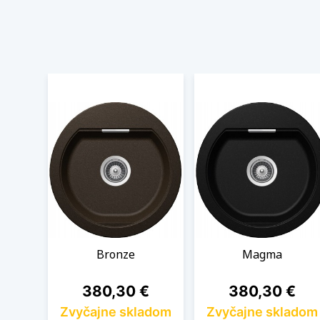
Bronze
Magma
Cena
Cena
380,30 €
380,30 €
Zvyčajne skladom
Zvyčajne skladom