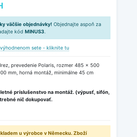
H
ky väčšie objednávky!
Objednajte aspoň za
adajte kód
MINUS3
.
výhodnenom sete - kliknite tu
drez, prevedenie Polaris, rozmer 485 x 500
00 mm, horná montáž, minimálne 45 cm
etné príslušenstvo na montáž. (výpusť, sifón,
otrebné nič dokupovať.
 skladem u výrobce v Německu. Zboží