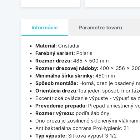
Informácie
Parametre tovaru
Materiál:
Cristadur
Farebný variant:
Polaris
Rozmer drezu:
485 x 500 mm
Rozmer drezovej nádoby:
400 x 356 x 20
Minimálna šírka skrinky:
450 mm
Spôsob montáže:
Horná, drez je osadený 
Orientácia drezu:
Iba jeden spôsob montáž
Excentrické ovládanie výpuste - výpusť sa 
Prevedenie prepadu:
Prepad umiestnený vo
Rozmer výrezu:
podľa šablóny
Dno drezu je zosilnené sklenenými vláknami 
Antibakteriálna ochrana ProHygienic 21
Typ výpuste:
Sitková výpusť 3 1/2