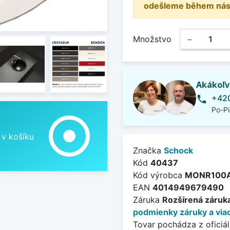
odešleme během násle
Množstvo
−
Akákoľv
+420
phone
Po-Pi
adjust
 v košíku
Značka
Schock
Kód
40437
Kód výrobca
MONR100
EAN
4014949679490
Záruka
Rozšírená záruka
podmienky záruky a viac
Tovar pochádza z oficiál