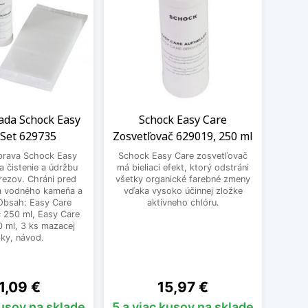
sada Schock Easy
Schock Easy Care
Č
 Set 629735
Zosvetľovač 629019, 250 ml
P
úprava Schock Easy
Schock Easy Care zosvetľovač
Čisti
a čistenie a údržbu
má bieliaci efekt, ktorý odstráni
Set
rezov. Chráni pred
všetky organické farebné zmeny
opra
 vodného kameňa a
vďaka vysoko účinnej zložke
malých
 Obsah: Easy Care
aktívneho chlóru.
Obsah
 250 ml, Easy Care
 ml, 3 ks mazacej
ky, návod.
ena
Cena
1,09 €
15,97 €
kusov na sklade
5 a viac kusov na sklade