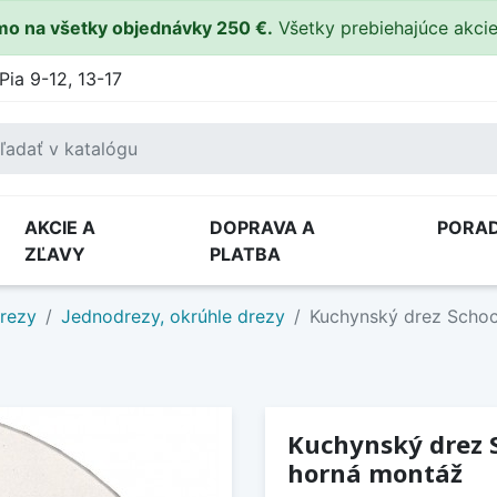
o na všetky objednávky 250 €.
Všetky prebiehajúce akci
Pia 9-12, 13-17
AKCIE A
DOPRAVA A
PORA
ZĽAVY
PLATBA
drezy
Jednodrezy, okrúhle drezy
Kuchynský drez Schoc
Kuchynský drez S
horná montáž