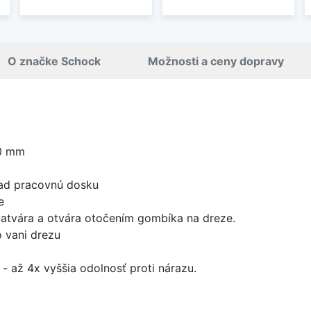
O značke Schock
Možnosti a ceny dopravy
0 mm
nad pracovnú dosku
e
zatvára a otvára otočením gombíka na dreze.
 vani drezu
- až 4x vyššia odolnosť proti nárazu.