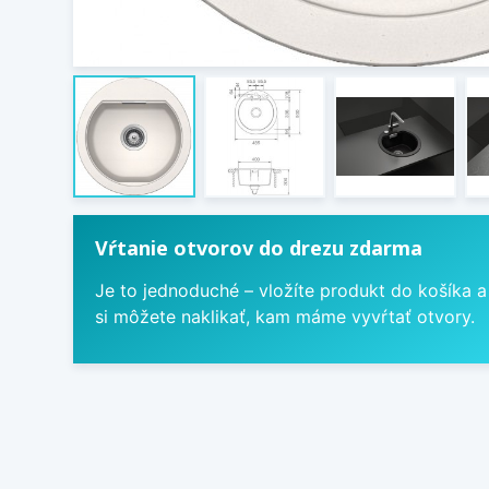
Vŕtanie otvorov do drezu zdarma
Je to jednoduché – vložíte produkt do košíka a
si môžete naklikať, kam máme vyvŕtať otvory.