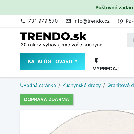
Poštovné zadarm
731 979 570
info@trendo.cz
Po-
phone
mail_outline
access_time
20 rokov vybavujeme vaše kuchyne
flash_on
KATALÓG TOVARU
VÝPREDAJ
Úvodná stránka
Kuchynské drezy
Granitové 
DOPRAVA ZDARMA