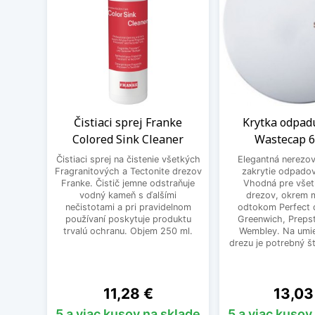
Čistiaci sprej Franke
Krytka odpad
Colored Sink Cleaner
Wastecap 
Čistiaci sprej na čistenie všetkých
Elegantná nerezov
Fragranitových a Tectonite drezov
zakrytie odpadov
Franke. Čistič jemne odstraňuje
Vhodná pre všet
vodný kameň s ďalšími
drezov, okrem 
nečistotami a pri pravidelnom
odtokom Perfect d
používaní poskytuje produktu
Greenwich, Prepst
trvalú ochranu. Objem 250 ml.
Wembley. Na umie
drezu je potrebný š
Cena
Cena
11,28 €
13,03
5 a viac kusov na sklade
5 a viac kusov