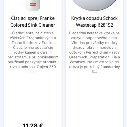
Čistiaci sprej Franke
Krytka odpadu Schock
Colored Sink Cleaner
Wastecap 628152
Čistiaci sprej na čistenie
Elegantná nerezová krytka na
všetkých Fragranitových a
zakrytie odpadového sitka.
Tectonite drezov Franke.
Vhodná pre všetky modely
Čistič jemne odstraňuje
drezov, okrem modelov s
vodný kameň s ďalšími
odtokom Perfect drain - rady
nečistotami a pri pravidelnom
Greenwich, Prepstation, Tia a
používaní poskytuje produktu
Wembley. Na umiestnenie do
trvalú ochranu. Objem 250
drezu je potrebný štandardný
ml.
3...
Cena
11,28 €