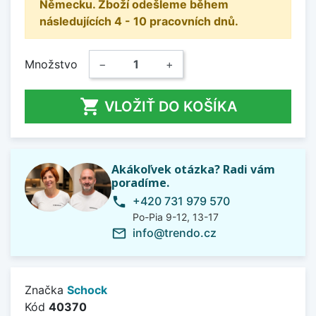
Německu. Zboží odešleme během
následujících 4 - 10 pracovních dnů.
Množstvo
−
+

VLOŽIŤ DO KOŠÍKA
Akákoľvek otázka? Radi vám
poradíme.
+420 731 979 570
phone
Po-Pia 9-12, 13-17
info@trendo.cz
mail_outline
Značka
Schock
Kód
40370