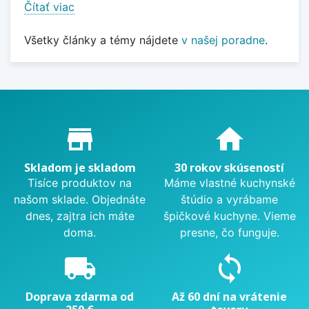
Čítať viac
Všetky články a témy nájdete
v našej poradne
.
Proč nakupovat u nás?
store_mall_directory
home
Skladom je skladom
30 rokov skúseností
Tisíce produktov na
Máme vlastné kuchynské
našom sklade. Objednáte
štúdio a vyrábame
dnes, zajtra ich máte
špičkové kuchyne. Vieme
doma.
presne, čo funguje.
local_shipping
sync
Doprava zdarma od
Až 60 dní na vrátenie