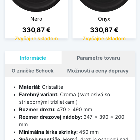
Nero
Onyx
Cena
Cena
330,87 €
330,87 €
Zvyčajne skladom
Zvyčajne skladom
Informácie
Parametre tovaru
O značke Schock
Možnosti a ceny dopravy
Materiál:
Cristalite
Farebný variant:
Croma (svetlosivá so
striebornými trblietkami)
Rozmer drezu:
470 x 490 mm
Rozmer drezovej nádoby:
347 x 390 x 200
mm
Minimálna šírka skrinky:
450 mm
Spôsob montáže:
Horná, drez je osadený nad