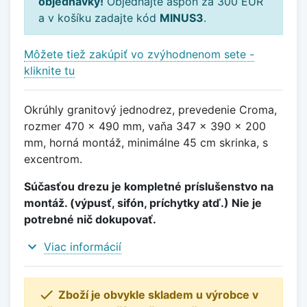
objednávky!
Objednajte aspoň za 300 EUR
a v košíku zadajte kód
MINUS3
.
Môžete tiež zakúpiť vo zvýhodnenom sete -
kliknite tu
Okrúhly granitový jednodrez, prevedenie Croma,
rozmer 470 x 490 mm, vaňa 347 x 390 x 200
mm, horná montáž, minimálne 45 cm skrinka, s
excentrom.
Súčasťou drezu je kompletné príslušenstvo na
montáž. (výpusť, sifón, príchytky atď.) Nie je
potrebné nič dokupovať.
expand_more
Viac informácií

Zboží je obvykle skladem u výrobce v