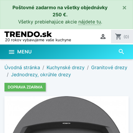
×
Poštovné zadarmo na všetky objednávky
250 €.
Všetky prebiehajúce akcie
nájdete tu
.

shopping_cart
(0)
20 rokov vybavujeme vaše kuchyne
search

MENU
Úvodná stránka
Kuchynské drezy
Granitové drezy
Jednodrezy, okrúhle drezy
DOPRAVA ZDARMA