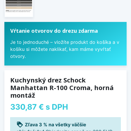
Vŕtanie otvorov do drezu zdarma
Je to jednoduché – vložíte produkt do košíka a v
košíku si môžete naklikať, kam máme vyvŕtať
otvory.
Kuchynský drez Schock
Manhattan R-100 Croma, horná
montáž
330,87 €
s DPH
loyalty
Zľava 3 % na všetky väčšie