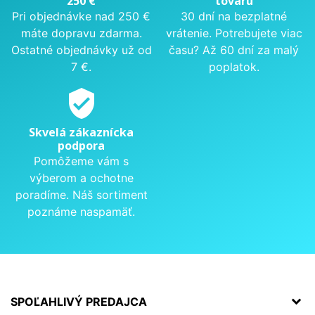
250 €
tovaru
Pri objednávke nad 250 €
30 dní na bezplatné
máte dopravu zdarma.
vrátenie. Potrebujete viac
Ostatné objednávky už od
času? Až 60 dní za malý
7 €.
poplatok.
verified_user
Skvelá zákaznícka
podpora
Pomôžeme vám s
výberom a ochotne
poradíme. Náš sortiment
poznáme naspamäť.
SPOĽAHLIVÝ PREDAJCA