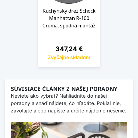
Kuchynský drez Schock
Manhattan R-100
Croma, spodná montáž
Cena
347,24 €
Zvyčajne skladom
SÚVISIACE ČLÁNKY Z NAŠEJ PORADNY
Neviete ako vybrať? Nahliadnite do našej
poradny a snáď nájdete, čo hľadáte. Pokiaľ nie,
zavolajte alebo napíšte a určite nájdeme riešenie.