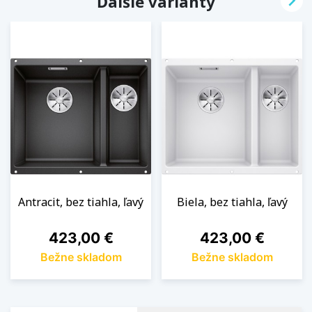

Ďalšie varianty
Antracit, bez tiahla, ľavý
Biela, bez tiahla, ľavý
Cena
Cena
423,00 €
423,00 €
Bežne skladom
Bežne skladom