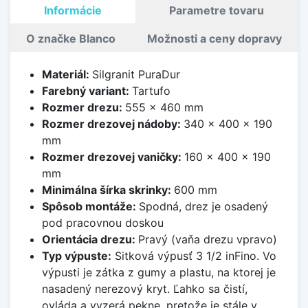
Informácie
Parametre tovaru
O značke Blanco
Možnosti a ceny dopravy
Materiál:
Silgranit PuraDur
Farebný variant:
Tartufo
Rozmer drezu:
555 x 460 mm
Rozmer drezovej nádoby:
340 x 400 x 190
mm
Rozmer drezovej vaničky:
160 x 400 x 190
mm
Minimálna šírka skrinky:
600 mm
Spôsob montáže:
Spodná, drez je osadený
pod pracovnou doskou
Orientácia drezu:
Pravý (vaňa drezu vpravo)
Typ výpuste:
Sitková výpusť 3 1/2 inFino. Vo
výpusti je zátka z gumy a plastu, na ktorej je
nasadený nerezový kryt. Ľahko sa čistí,
ovláda a vyzerá pekne, pretože je stále v