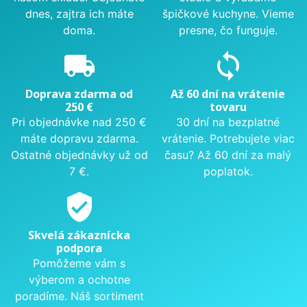
dnes, zajtra ich máte
špičkové kuchyne. Vieme
doma.
presne, čo funguje.
local_shipping
sync
Doprava zdarma od
Až 60 dní na vrátenie
250 €
tovaru
Pri objednávke nad 250 €
30 dní na bezplatné
máte dopravu zdarma.
vrátenie. Potrebujete viac
Ostatné objednávky už od
času? Až 60 dní za malý
7 €.
poplatok.
verified_user
Skvelá zákaznícka
podpora
Pomôžeme vám s
výberom a ochotne
poradíme. Náš sortiment