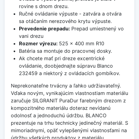
rovine s dnom drezu.
Ručné ovládanie výpuste - zatvára a otvára
sa otáčaním nerezového krytu výpuste.
Prevedenie prepadu:
Prepad umiestnený vo
vani drezu
Rozmer výrezu:
525 x 400 mm R10
Batéria sa montuje do pracovnej dosky.
Ak chcete mať pri dreze excentrické
ovládanie, doobjednajte súpravu Blanco
232459 a niektorý z ovládacích gombíkov.
Neprekonateľne trvácny a ľahko udržiavateľný.
Vďaka novým, vynikajúcim vlastnostiam materiálu
zaručuje SILGRANIT PuraDur farebným drezom z
kompozitného materiálu doteraz nevídanú
odolnosť a jednoduchú údržbu. BLANCO
prezentuje na trhu technicky jedinečný materiál. S
mimoriadnymi, opäť vylepšenými vlastnosťami na
údržbu všetkých produktov z materiálu