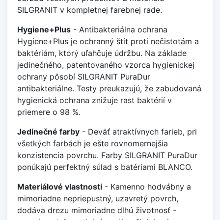
SILGRANIT v kompletnej farebnej rade.
Hygiene+Plus
- Antibakteriálna ochrana
Hygiene+Plus je ochranný štít proti nečistotám a
baktériám, ktorý uľahčuje údržbu. Na základe
jedinečného, patentovaného vzorca hygienickej
ochrany pôsobí SILGRANIT PuraDur
antibakteriálne. Testy preukazujú, že zabudovaná
hygienická ochrana znižuje rast baktérií v
priemere o 98 %.
Jedinečné farby
- Deväť atraktívnych farieb, pri
všetkých farbách je ešte rovnomernejšia
konzistencia povrchu. Farby SILGRANIT PuraDur
ponúkajú perfektný súlad s batériami BLANCO.
Materiálové vlastnosti
- Kamenno hodvábny a
mimoriadne nepriepustný, uzavretý povrch,
dodáva drezu mimoriadne dlhú životnosť -