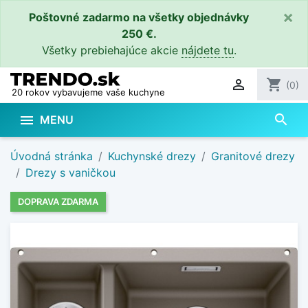
×
Poštovné zadarmo na všetky objednávky
250 €.
Všetky prebiehajúce akcie
nájdete tu
.

shopping_cart
(0)
20 rokov vybavujeme vaše kuchyne
search

MENU
Úvodná stránka
Kuchynské drezy
Granitové drezy
Drezy s vaničkou
DOPRAVA ZDARMA