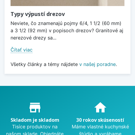
Typy výpustí drezov
Neviete, čo znamenajú pojmy 6/4, 1 1/2 (60 mm)
a 3 1/2 (92 mm) v popisoch drezov? Granitové aj
nerezové drezy sa...
Čítať viac
Všetky články a témy nájdete
v našej poradne
.
Proč nakupovat u nás?
store_mall_directory
home
Skladom je skladom
30 rokov skúseností
Tisíce produktov na
Máme vlastné kuchynské
našom sklade. Objednáte
štúdio a vyrábame