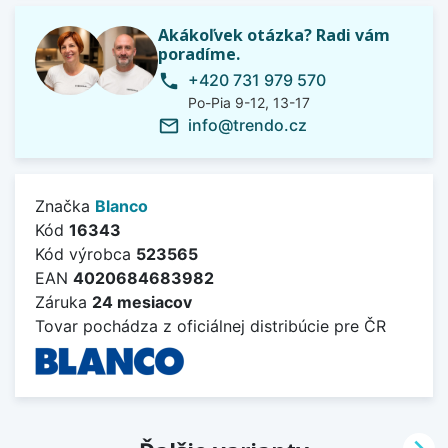
Akákoľvek otázka? Radi vám
poradíme.
+420 731 979 570
phone
Po-Pia 9-12, 13-17
info@trendo.cz
mail_outline
Značka
Blanco
Kód
16343
Kód výrobca
523565
EAN
4020684683982
Záruka
24 mesiacov
Tovar pochádza z oficiálnej distribúcie pre ČR