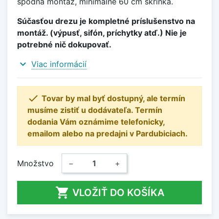
spodná montáž, minimálne 60 cm skrinka.
Súčasťou drezu je kompletné príslušenstvo na
montáž. (výpusť, sifón, príchytky atď.) Nie je
potrebné nič dokupovať.
expand_more
Viac informácií

Tovar by mal byť dostupný, ale termín
musíme zistiť u dodávateľa. Termín
dodania Vám oznámime telefonicky,
emailom alebo na predajni v Pardubiciach.
Množstvo
−
+

VLOŽIŤ DO KOŠÍKA