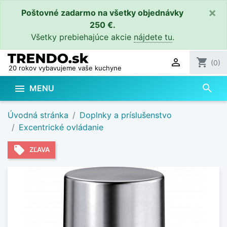
×
Poštovné zadarmo na všetky objednávky
250 €.
Všetky prebiehajúce akcie
nájdete tu
.

shopping_cart
(0)
20 rokov vybavujeme vaše kuchyne
search

MENU
Úvodná stránka
Doplnky a príslušenstvo
Excentrické ovládanie
local_offer
ZĽAVA