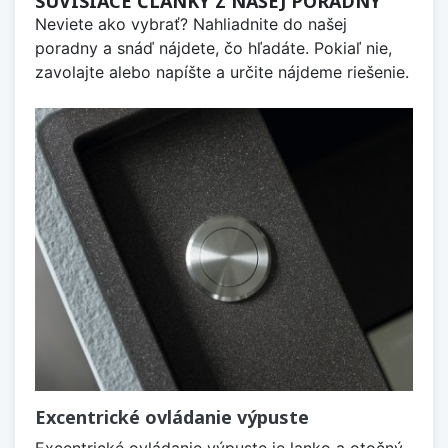
SÚVISIACE ČLÁNKY Z NAŠEJ PORADNY
Neviete ako vybrať? Nahliadnite do našej
poradny a snáď nájdete, čo hľadáte. Pokiaľ nie,
zavolajte alebo napíšte a určite nájdeme riešenie.
Excentrické ovládanie výpuste