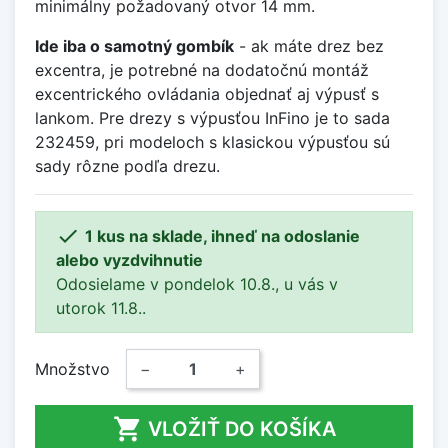
minimálny požadovaný otvor 14 mm.
Ide iba o samotný gombík
- ak máte drez bez
excentra, je potrebné na dodatočnú montáž
excentrického ovládania objednať aj výpusť s
lankom. Pre drezy s výpusťou InFino je to sada
232459, pri modeloch s klasickou výpusťou sú
sady rôzne podľa drezu.

1 kus na sklade, ihneď na odoslanie
alebo vyzdvihnutie
Odosielame v pondelok 10.8., u vás v
utorok 11.8..
Množstvo
−
+

VLOŽIŤ DO KOŠÍKA