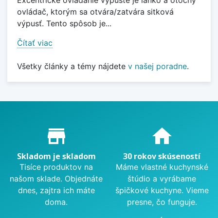
Excentrické ovládanie výpuste je lanko a otočný
ovládač, ktorým sa otvára/zatvára sitková
výpusť. Tento spôsob je...
Čítať viac
Všetky články a témy nájdete
v našej poradne
.
Proč nakupovat u nás?
store_mall_directory
home
Skladom je skladom
30 rokov skúseností
Tisíce produktov na
Máme vlastné kuchynské
našom sklade. Objednáte
štúdio a vyrábame
dnes, zajtra ich máte
špičkové kuchyne. Vieme
doma.
presne, čo funguje.