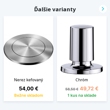

Ďalšie varianty
Nerez kefovaný
Chróm
Cena
Základná cena
Cena
54,00 €
49,72 €
58,50 €
Bežne skladom
1 kus na sklade