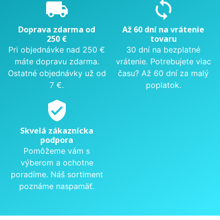
local_shipping
sync
Doprava zdarma od
Až 60 dní na vrátenie
250 €
tovaru
Pri objednávke nad 250 €
30 dní na bezplatné
máte dopravu zdarma.
vrátenie. Potrebujete viac
Ostatné objednávky už od
času? Až 60 dní za malý
7 €.
poplatok.
verified_user
Skvelá zákaznícka
podpora
Pomôžeme vám s
výberom a ochotne
poradíme. Náš sortiment
poznáme naspamäť.