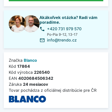
Akákoľvek otázka? Radi vám
poradíme.
+420 731 979 570
phone
Po-Pia 9-12, 13-17
info@trendo.cz
mail_outline
Značka
Blanco
Kód
17864
Kód výrobca
226540
EAN
4020684506342
Záruka
24 mesiacov
Tovar pochádza z oficiálnej distribúcie pre ČR