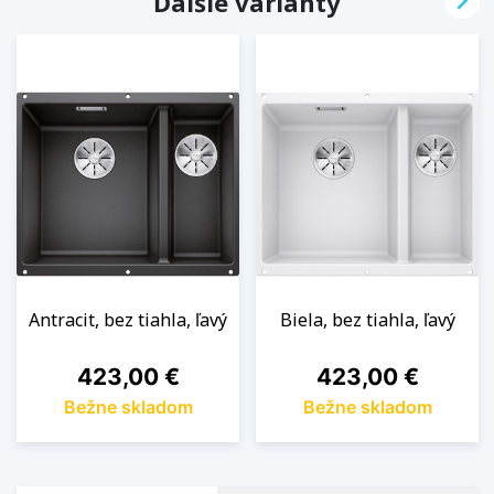

Ďalšie varianty
Antracit, bez tiahla, ľavý
Biela, bez tiahla, ľavý
Cena
Cena
423,00 €
423,00 €
Bežne skladom
Bežne skladom