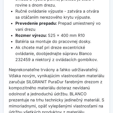
rovine s dnom drezu.
Ručné ovládanie výpuste - zatvára a otvára
sa otáčaním nerezového krytu výpuste.
Prevedenie prepadu:
Prepad umiestnený vo
vani drezu
Rozmer výrezu:
525 x 400 mm R10
Batéria sa montuje do pracovnej dosky.
Ak chcete mať pri dreze excentrické
ovládanie, doobjednajte súpravu Blanco
232459 a niektorý z ovládacích gombíkov.
Neprekonateľne trvácny a ľahko udržiavateľný.
Vďaka novým, vynikajúcim vlastnostiam materiálu
zaručuje SILGRANIT PuraDur farebným drezom z
kompozitného materiálu doteraz nevídanú
odolnosť a jednoduchú údržbu. BLANCO
prezentuje na trhu technicky jedinečný materiál. S
mimoriadnymi, opäť vylepšenými vlastnosťami na
údržbu všetkých produktov z materiálu