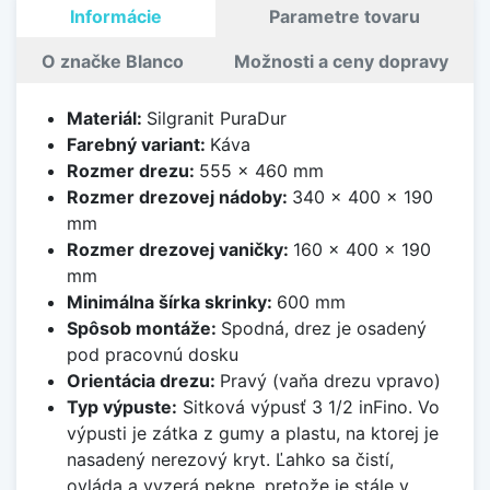
Informácie
Parametre tovaru
O značke Blanco
Možnosti a ceny dopravy
Materiál:
Silgranit PuraDur
Farebný variant:
Káva
Rozmer drezu:
555 x 460 mm
Rozmer drezovej nádoby:
340 x 400 x 190
mm
Rozmer drezovej vaničky:
160 x 400 x 190
mm
Minimálna šírka skrinky:
600 mm
Spôsob montáže:
Spodná, drez je osadený
pod pracovnú dosku
Orientácia drezu:
Pravý (vaňa drezu vpravo)
Typ výpuste:
Sitková výpusť 3 1/2 inFino. Vo
výpusti je zátka z gumy a plastu, na ktorej je
nasadený nerezový kryt. Ľahko sa čistí,
ovláda a vyzerá pekne, pretože je stále v