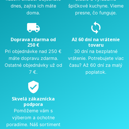
dnes, zajtra ich máte
špičkové kuchyne. Vieme
doma.
presne, čo funguje.
local_shipping
sync
Doprava zdarma od
Až 60 dní na vrátenie
250 €
tovaru
Pri objednávke nad 250 €
30 dní na bezplatné
máte dopravu zdarma.
vrátenie. Potrebujete viac
Ostatné objednávky už od
času? Až 60 dní za malý
7 €.
poplatok.
verified_user
Skvelá zákaznícka
podpora
Pomôžeme vám s
výberom a ochotne
poradíme. Náš sortiment