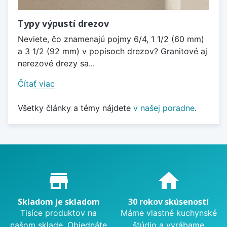
Typy výpustí drezov
Neviete, čo znamenajú pojmy 6/4, 1 1/2 (60 mm)
a 3 1/2 (92 mm) v popisoch drezov? Granitové aj
nerezové drezy sa...
Čítať viac
Všetky články a témy nájdete
v našej poradne
.
Proč nakupovat u nás?
store_mall_directory
home
Skladom je skladom
30 rokov skúseností
Tisíce produktov na
Máme vlastné kuchynské
našom sklade. Objednáte
štúdio a vyrábame