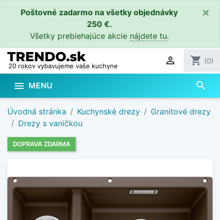
×
Poštovné zadarmo na všetky objednávky
250 €.
Všetky prebiehajúce akcie
nájdete tu
.

shopping_cart
(0)
20 rokov vybavujeme vaše kuchyne
search

MENU
Úvodná stránka
Kuchynské drezy
Granitové drezy
Drezy s vaničkou
DOPRAVA ZDARMA