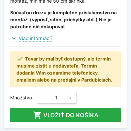
montáž, minimálne 60 cm skrinka.
Súčasťou drezu je kompletné príslušenstvo na
montáž. (výpusť, sifón, príchytky atď.) Nie je
potrebné nič dokupovať.
expand_more
Viac informácií

Tovar by mal byť dostupný, ale termín
musíme zistiť u dodávateľa. Termín
dodania Vám oznámime telefonicky,
emailom alebo na predajni v Pardubiciach.
Množstvo
−
+

VLOŽIŤ DO KOŠÍKA