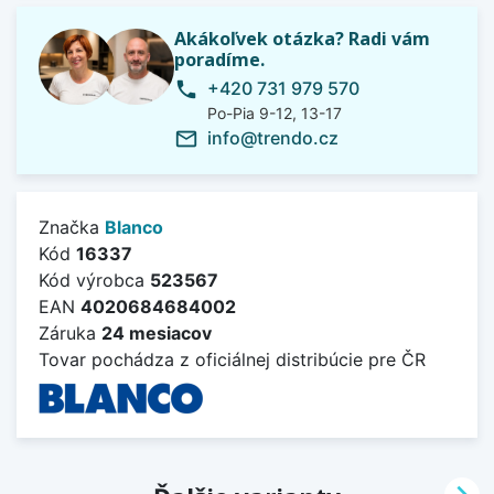
Akákoľvek otázka? Radi vám
poradíme.
+420 731 979 570
phone
Po-Pia 9-12, 13-17
info@trendo.cz
mail_outline
Značka
Blanco
Kód
16337
Kód výrobca
523567
EAN
4020684684002
Záruka
24 mesiacov
Tovar pochádza z oficiálnej distribúcie pre ČR