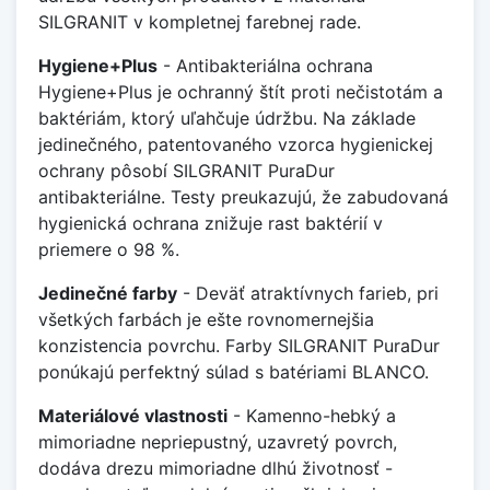
SILGRANIT v kompletnej farebnej rade.
Hygiene+Plus
- Antibakteriálna ochrana
Hygiene+Plus je ochranný štít proti nečistotám a
baktériám, ktorý uľahčuje údržbu. Na základe
jedinečného, patentovaného vzorca hygienickej
ochrany pôsobí SILGRANIT PuraDur
antibakteriálne. Testy preukazujú, že zabudovaná
hygienická ochrana znižuje rast baktérií v
priemere o 98 %.
Jedinečné farby
- Deväť atraktívnych farieb, pri
všetkých farbách je ešte rovnomernejšia
konzistencia povrchu. Farby SILGRANIT PuraDur
ponúkajú perfektný súlad s batériami BLANCO.
Materiálové vlastnosti
- Kamenno-hebký a
mimoriadne nepriepustný, uzavretý povrch,
dodáva drezu mimoriadne dlhú životnosť -