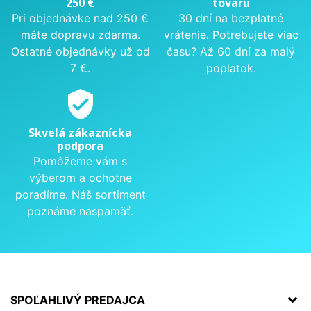
250 €
tovaru
Pri objednávke nad 250 €
30 dní na bezplatné
máte dopravu zdarma.
vrátenie. Potrebujete viac
Ostatné objednávky už od
času? Až 60 dní za malý
7 €.
poplatok.
verified_user
Skvelá zákaznícka
podpora
Pomôžeme vám s
výberom a ochotne
poradíme. Náš sortiment
poznáme naspamäť.
SPOĽAHLIVÝ PREDAJCA