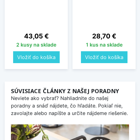
Cena
Cena
43,05 €
28,70 €
2 kusy na sklade
1 kus na sklade
Vložiť do košíka
Vložiť do košíka
SÚVISIACE ČLÁNKY Z NAŠEJ PORADNY
Neviete ako vybrať? Nahliadnite do našej
poradny a snáď nájdete, čo hľadáte. Pokiaľ nie,
zavolajte alebo napíšte a určite nájdeme riešenie.