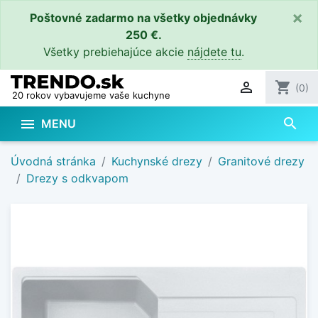
×
Poštovné zadarmo na všetky objednávky
250 €.
Všetky prebiehajúce akcie
nájdete tu
.

shopping_cart
(0)
20 rokov vybavujeme vaše kuchyne
search

MENU
Úvodná stránka
Kuchynské drezy
Granitové drezy
Drezy s odkvapom