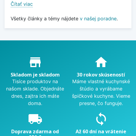
Čítať viac
Všetky články a témy nájdete
v našej poradne
.
Proč nakupovat u nás?
store_mall_directory
home
Skladom je skladom
30 rokov skúseností
Tisíce produktov na
Máme vlastné kuchynské
našom sklade. Objednáte
štúdio a vyrábame
dnes, zajtra ich máte
špičkové kuchyne. Vieme
doma.
presne, čo funguje.
local_shipping
sync
Doprava zdarma od
Až 60 dní na vrátenie