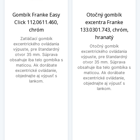
Gombík Franke Easy
Otočný gombík
Click 112.0611.460,
excentra Franke
chróm
133.0301.743, chróm,
hranatý
Zatláčací gombík
excentrického ovládania
Otočný gombík
výpuste, pre štandardný
excentrického ovládania
otvor 35 mm. Súprava
výpuste, pre štandardný
obsahuje iba telo gombíka s
otvor 35 mm. Súprava
maticou. Ak dorábate
obsahuje iba telo gombíka s
excentrické ovládanie,
maticou. Ak dorábate
objednajte aj výpusť s
excentrické ovládanie,
lankom.
objednajte aj výpusť s
lankom.