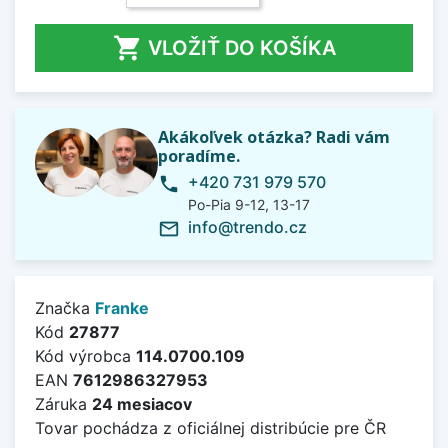

VLOŽIŤ DO KOŠÍKA
Akákoľvek otázka? Radi vám
poradíme.
+420 731 979 570
phone
Po-Pia 9-12, 13-17
info@trendo.cz
mail_outline
Značka
Franke
Kód
27877
Kód výrobca
114.0700.109
EAN
7612986327953
Záruka
24 mesiacov
Tovar pochádza z oficiálnej distribúcie pre ČR