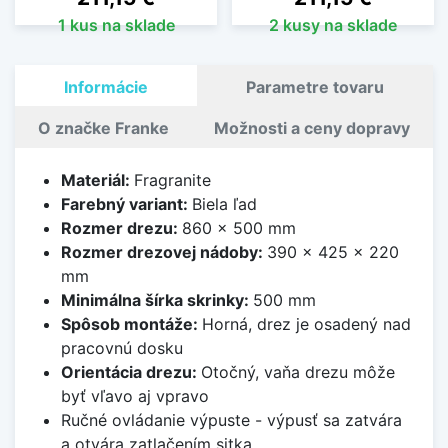
1 kus na sklade
2 kusy na sklade
Informácie
Parametre tovaru
O značke Franke
Možnosti a ceny dopravy
Materiál:
Fragranite
Farebný variant:
Biela ľad
Rozmer drezu:
860 x 500 mm
Rozmer drezovej nádoby:
390 x 425 x 220
mm
Minimálna šírka skrinky:
500 mm
Spôsob montáže:
Horná, drez je osadený nad
pracovnú dosku
Orientácia drezu:
Otočný, vaňa drezu môže
byť vľavo aj vpravo
Ručné ovládanie výpuste - výpusť sa zatvára
a otvára zatlačením sitka.