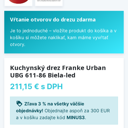
Vŕtanie otvorov do drezu zdarma
Je to jednoduché – vložíte produkt do košíka a v
košíku si môžete naklikať, kam máme vyvŕtať
otvory.
Kuchynský drez Franke Urban
UBG 611-86 Biela-led
211,15 €
s DPH
loyalty
Zľava 3 % na všetky väčšie
objednávky!
Objednajte aspoň za 300 EUR
a v košíku zadajte kód
MINUS3
.