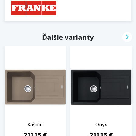

Ďalšie varianty
Kašmír
Onyx
Cena
Cena
211,15 €
211,15 €